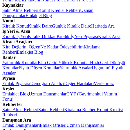
Kaynaklar
Satın Alma Rehberi
Konut Kredisi Rehberi
Uzman
Danışmanlar
Emlakjet Blog
Konut
Kiralık Konut
Kiralık Daire
Günlük Kiralık Daire
Haritada Ara
İş Yeri & Arsa
Kiralık İş Yeri
Kiralık Dükkan
Kiralık İş Yeri Piyasası
Kiralık Arsa
Kiracı Araçları
Kira Değerini Öğren
Ne Kadar Ödeyebilirim
Kiralama
Rehberi
Emlakjet Blog
İlanlar
Yatırımlık Konutlar
Kira Geliri Yüksek Konutlar
Hızlı Geri Dönüşlü
Konutlar
Fiyatı Düşen Konutlar
Yatırımlık Arsalar
Uygun m² Fiyatlı
Arsalar
Piyasa
Emlak Piyasası
Demografi Analizi
Değer Haritaları
Verilerimiz
Keşfet
Emlakjet Blog
Uzman Danışmanlar
GYF (Gayrimenkul Yatırım
Fonu)
Rehberler
Satın Alma Rehberi
Satıcı Rehberi
Kiralama Rehberi
Konut Kredisi
Rehberi
Danışman Ara
Emlak Danışmanları
Emlak Ofisleri
Uzman Danışmanlar