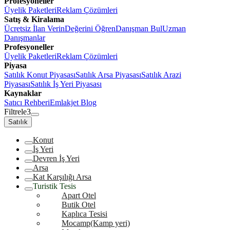
Profesyoneller
Üyelik Paketleri
Reklam Çözümleri
Satış & Kiralama
Ücretsiz İlan Verin
Değerini Öğren
Danışman Bul
Uzman
Danışmanlar
Profesyoneller
Üyelik Paketleri
Reklam Çözümleri
Piyasa
Satılık Konut Piyasası
Satılık Arsa Piyasası
Satılık Arazi
Piyasası
Satılık İş Yeri Piyasası
Kaynaklar
Satıcı Rehberi
Emlakjet Blog
Filtrele
3
Satılık
Konut
İş Yeri
Devren İş Yeri
Arsa
Kat Karşılığı Arsa
Turistik Tesis
Apart Otel
Butik Otel
Kaplıca Tesisi
Mocamp(Kamp yeri)