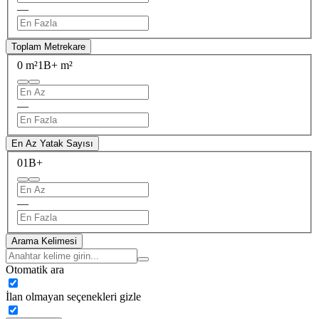
—
Toplam Metrekare
0 m²
1B+ m²
—
En Az Yatak Sayısı
0
1B+
—
Arama Kelimesi
Otomatik ara
İlan olmayan seçenekleri gizle