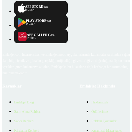
APP STORE
'dan
İNDİRİN
PLAY STORE
'dan
İNDİRİN
APP GALLERY
'den
İNDİRİN
Emlakjet.com internet sitesi ve Emlakjet mobil uygulamalarında kullanıcılar tarafından sağlana
ilan, bilgi, içerik ve görselin gerçekliği, orijinalliği, güvenilirliği ve doğruluğuna ilişkin soru
içerikleri giren kullanıcıya ait olup, Emlakjet'in bu hususlarla ilgili herhangi bir sorumluluğu
bulunmamaktadır.
Kaynaklar
Emlakjet Hakkında
Emlakjet Blog
Hakkımızda
Satın Alma Rehberi
Ödüllerimiz
Satıcı Rehberi
Reklam Çözümleri
Kiralama Rehberi
Kurumsal Materyaller