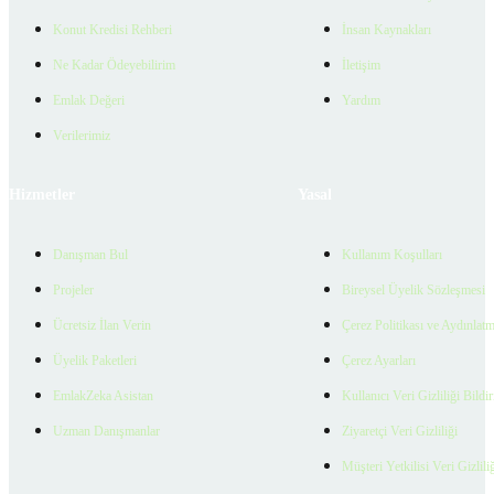
Konut Kredisi Rehberi
İnsan Kaynakları
Ne Kadar Ödeyebilirim
İletişim
Emlak Değeri
Yardım
Verilerimiz
Hizmetler
Yasal
Danışman Bul
Kullanım Koşulları
Projeler
Bireysel Üyelik Sözleşmesi
Ücretsiz İlan Verin
Çerez Politikası ve Aydınlat
Üyelik Paketleri
Çerez Ayarları
EmlakZeka Asistan
Kullanıcı Veri Gizliliği Bildi
Uzman Danışmanlar
Ziyaretçi Veri Gizliliği
Müşteri Yetkilisi Veri Gizlili