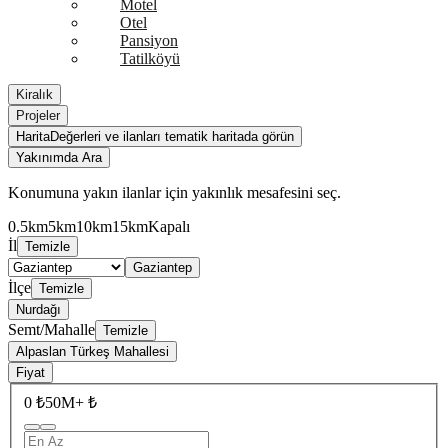
Motel
Otel
Pansiyon
Tatilköyü
Kiralık
Projeler
Harita
Değerleri ve ilanları tematik haritada görün
Yakınımda Ara
Konumuna yakın ilanlar için yakınlık mesafesini seç.
0.5km
5km
10km
15km
Kapalı
İl
Temizle
Gaziantep
İlçe
Temizle
Nurdağı
Semt/Mahalle
Temizle
Alpaslan Türkeş Mahallesi
Fiyat
0 ₺
50M+ ₺