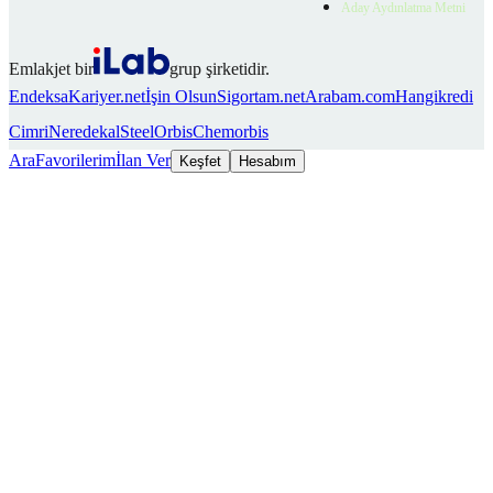
Aday Aydınlatma Metni
Emlakjet bir
grup şirketidir.
Endeksa
Kariyer.net
İşin Olsun
Sigortam.net
Arabam.com
Hangikredi
Cimri
Neredekal
SteelOrbis
Chemorbis
Ara
Favorilerim
İlan Ver
Keşfet
Hesabım