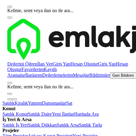
Kelime, semt veya ilan no ile ara...
Değerini Öğren
İlan Ver
Giriş Yap
Hesap Oluştur
Giriş Yap
Hesap
Oluştur
Favorilerim
Kayıtlı
Aramalar
İlanlarım
Değerlemelerim
Mesajlar
Bildirimler
Geri Bildirim
Kelime, semt veya ilan no ile ara...
Satılık
Kiralık
Yatırım
Danışmanlar
Sat
Konut
Satılık Konut
Satılık Daire
Yeni İlanlar
Haritada Ara
İş Yeri & Arsa
Satılık İş Yeri
Satılık Dükkan
Satılık Arsa
Satılık Tarla
Projeler
Tüm Projeler
Ankara Konut Projeleri
Yeni Projeler