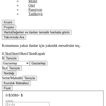
Motel
Otel
Pansiyon
Tatilköyü
Kiralık
Projeler
Harita
Değerleri ve ilanları tematik haritada görün
Yakınımda Ara
Konumuna yakın ilanlar için yakınlık mesafesini seç.
0.5km
5km
10km
15km
Kapalı
İl
Temizle
Gaziantep
İlçe
Temizle
Nurdağı
Semt/Mahalle
Temizle
Kuzoluk Mahallesi
Fiyat
0 ₺
50M+ ₺