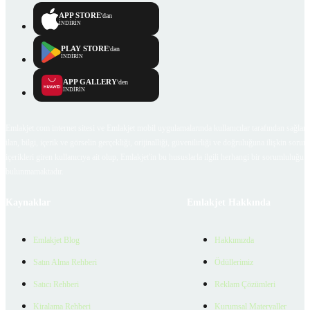
APP STORE
'dan
İNDİRİN
PLAY STORE
'dan
İNDİRİN
APP GALLERY
'den
İNDİRİN
Emlakjet.com internet sitesi ve Emlakjet mobil uygulamalarında kullanıcılar tarafından sağlana
ilan, bilgi, içerik ve görselin gerçekliği, orijinalliği, güvenilirliği ve doğruluğuna ilişkin soru
içerikleri giren kullanıcıya ait olup, Emlakjet'in bu hususlarla ilgili herhangi bir sorumluluğu
bulunmamaktadır.
Kaynaklar
Emlakjet Hakkında
Emlakjet Blog
Hakkımızda
Satın Alma Rehberi
Ödüllerimiz
Satıcı Rehberi
Reklam Çözümleri
Kiralama Rehberi
Kurumsal Materyaller