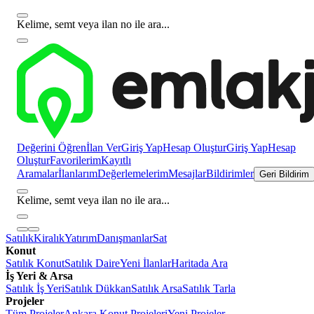
Kelime, semt veya ilan no ile ara...
Değerini Öğren
İlan Ver
Giriş Yap
Hesap Oluştur
Giriş Yap
Hesap
Oluştur
Favorilerim
Kayıtlı
Aramalar
İlanlarım
Değerlemelerim
Mesajlar
Bildirimler
Geri Bildirim
Kelime, semt veya ilan no ile ara...
Satılık
Kiralık
Yatırım
Danışmanlar
Sat
Konut
Satılık Konut
Satılık Daire
Yeni İlanlar
Haritada Ara
İş Yeri & Arsa
Satılık İş Yeri
Satılık Dükkan
Satılık Arsa
Satılık Tarla
Projeler
Tüm Projeler
Ankara Konut Projeleri
Yeni Projeler