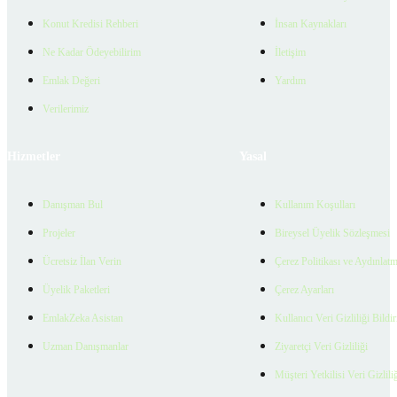
Konut Kredisi Rehberi
İnsan Kaynakları
Ne Kadar Ödeyebilirim
İletişim
Emlak Değeri
Yardım
Verilerimiz
Hizmetler
Yasal
Danışman Bul
Kullanım Koşulları
Projeler
Bireysel Üyelik Sözleşmesi
Ücretsiz İlan Verin
Çerez Politikası ve Aydınlat
Üyelik Paketleri
Çerez Ayarları
EmlakZeka Asistan
Kullanıcı Veri Gizliliği Bildi
Uzman Danışmanlar
Ziyaretçi Veri Gizliliği
Müşteri Yetkilisi Veri Gizlili