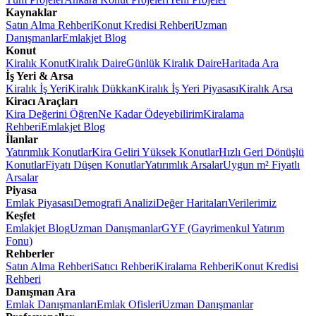
Kaynaklar
Satın Alma Rehberi
Konut Kredisi Rehberi
Uzman
Danışmanlar
Emlakjet Blog
Konut
Kiralık Konut
Kiralık Daire
Günlük Kiralık Daire
Haritada Ara
İş Yeri & Arsa
Kiralık İş Yeri
Kiralık Dükkan
Kiralık İş Yeri Piyasası
Kiralık Arsa
Kiracı Araçları
Kira Değerini Öğren
Ne Kadar Ödeyebilirim
Kiralama
Rehberi
Emlakjet Blog
İlanlar
Yatırımlık Konutlar
Kira Geliri Yüksek Konutlar
Hızlı Geri Dönüşlü
Konutlar
Fiyatı Düşen Konutlar
Yatırımlık Arsalar
Uygun m² Fiyatlı
Arsalar
Piyasa
Emlak Piyasası
Demografi Analizi
Değer Haritaları
Verilerimiz
Keşfet
Emlakjet Blog
Uzman Danışmanlar
GYF (Gayrimenkul Yatırım
Fonu)
Rehberler
Satın Alma Rehberi
Satıcı Rehberi
Kiralama Rehberi
Konut Kredisi
Rehberi
Danışman Ara
Emlak Danışmanları
Emlak Ofisleri
Uzman Danışmanlar