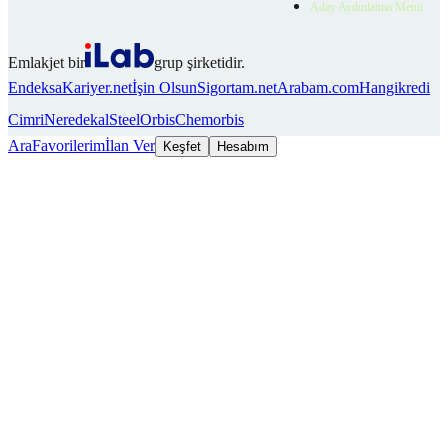
Aday Aydınlatma Metni
Emlakjet bir
grup şirketidir.
Endeksa
Kariyer.net
İşin Olsun
Sigortam.net
Arabam.com
Hangikredi
Cimri
Neredekal
SteelOrbis
Chemorbis
Ara
Favorilerim
İlan Ver
Keşfet
Hesabım