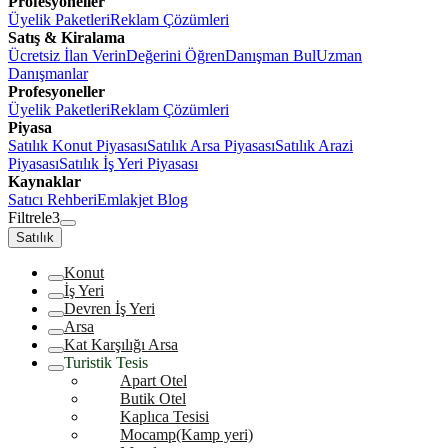
Profesyoneller
Üyelik Paketleri
Reklam Çözümleri
Satış & Kiralama
Ücretsiz İlan Verin
Değerini Öğren
Danışman Bul
Uzman
Danışmanlar
Profesyoneller
Üyelik Paketleri
Reklam Çözümleri
Piyasa
Satılık Konut Piyasası
Satılık Arsa Piyasası
Satılık Arazi
Piyasası
Satılık İş Yeri Piyasası
Kaynaklar
Satıcı Rehberi
Emlakjet Blog
Filtrele
3
Satılık
Konut
İş Yeri
Devren İş Yeri
Arsa
Kat Karşılığı Arsa
Turistik Tesis
Apart Otel
Butik Otel
Kaplıca Tesisi
Mocamp(Kamp yeri)