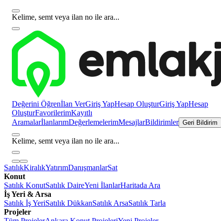
Kelime, semt veya ilan no ile ara...
Değerini Öğren
İlan Ver
Giriş Yap
Hesap Oluştur
Giriş Yap
Hesap
Oluştur
Favorilerim
Kayıtlı
Aramalar
İlanlarım
Değerlemelerim
Mesajlar
Bildirimler
Geri Bildirim
Kelime, semt veya ilan no ile ara...
Satılık
Kiralık
Yatırım
Danışmanlar
Sat
Konut
Satılık Konut
Satılık Daire
Yeni İlanlar
Haritada Ara
İş Yeri & Arsa
Satılık İş Yeri
Satılık Dükkan
Satılık Arsa
Satılık Tarla
Projeler
Tüm Projeler
Ankara Konut Projeleri
Yeni Projeler