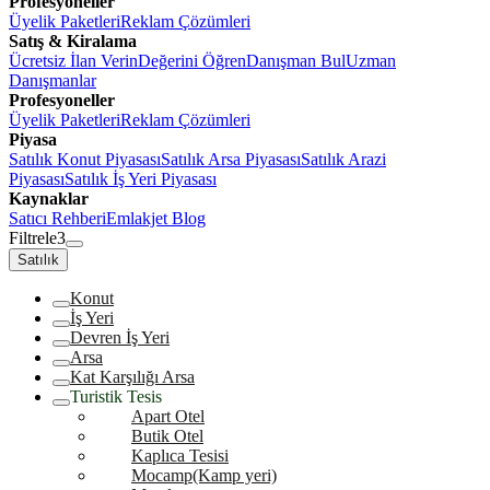
Profesyoneller
Üyelik Paketleri
Reklam Çözümleri
Satış & Kiralama
Ücretsiz İlan Verin
Değerini Öğren
Danışman Bul
Uzman
Danışmanlar
Profesyoneller
Üyelik Paketleri
Reklam Çözümleri
Piyasa
Satılık Konut Piyasası
Satılık Arsa Piyasası
Satılık Arazi
Piyasası
Satılık İş Yeri Piyasası
Kaynaklar
Satıcı Rehberi
Emlakjet Blog
Filtrele
3
Satılık
Konut
İş Yeri
Devren İş Yeri
Arsa
Kat Karşılığı Arsa
Turistik Tesis
Apart Otel
Butik Otel
Kaplıca Tesisi
Mocamp(Kamp yeri)