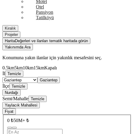
Motel
Otel
Pansiyon
Tatilköyü
Kiralık
Projeler
Harita
Değerleri ve ilanları tematik haritada görün
Yakınımda Ara
Konumuna yakın ilanlar için yakınlık mesafesini seç.
0.5km
5km
10km
15km
Kapalı
İl
Temizle
Gaziantep
İlçe
Temizle
Nurdağı
Semt/Mahalle
Temizle
Yaylacık Mahallesi
Fiyat
0 ₺
50M+ ₺