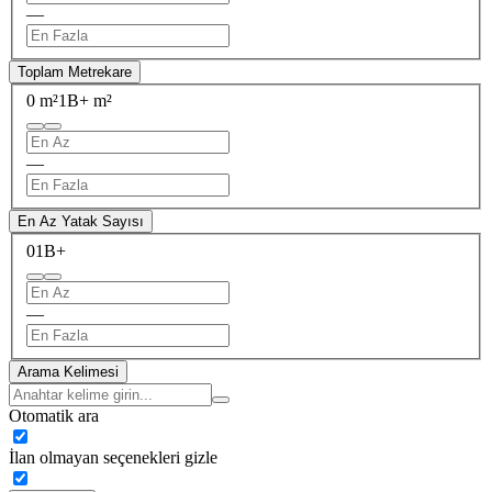
—
Toplam Metrekare
0 m²
1B+ m²
—
En Az Yatak Sayısı
0
1B+
—
Arama Kelimesi
Otomatik ara
İlan olmayan seçenekleri gizle