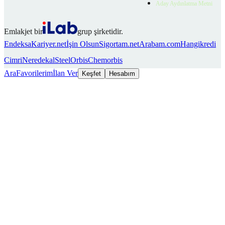
Aday Aydınlatma Metni
Emlakjet bir
grup şirketidir.
Endeksa
Kariyer.net
İşin Olsun
Sigortam.net
Arabam.com
Hangikredi
Cimri
Neredekal
SteelOrbis
Chemorbis
Ara
Favorilerim
İlan Ver
Keşfet
Hesabım