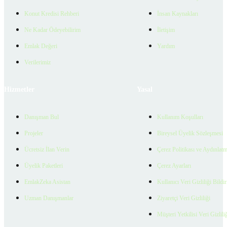
Konut Kredisi Rehberi
İnsan Kaynakları
Ne Kadar Ödeyebilirim
İletişim
Emlak Değeri
Yardım
Verilerimiz
Hizmetler
Yasal
Danışman Bul
Kullanım Koşulları
Projeler
Bireysel Üyelik Sözleşmesi
Ücretsiz İlan Verin
Çerez Politikası ve Aydınlat
Üyelik Paketleri
Çerez Ayarları
EmlakZeka Asistan
Kullanıcı Veri Gizliliği Bildi
Uzman Danışmanlar
Ziyaretçi Veri Gizliliği
Müşteri Yetkilisi Veri Gizlili