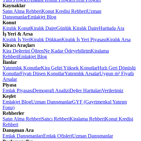
Kaynaklar
Satın Alma Rehberi
Konut Kredisi Rehberi
Uzman
Danışmanlar
Emlakjet Blog
Konut
Kiralık Konut
Kiralık Daire
Günlük Kiralık Daire
Haritada Ara
İş Yeri & Arsa
Kiralık İş Yeri
Kiralık Dükkan
Kiralık İş Yeri Piyasası
Kiralık Arsa
Kiracı Araçları
Kira Değerini Öğren
Ne Kadar Ödeyebilirim
Kiralama
Rehberi
Emlakjet Blog
İlanlar
Yatırımlık Konutlar
Kira Geliri Yüksek Konutlar
Hızlı Geri Dönüşlü
Konutlar
Fiyatı Düşen Konutlar
Yatırımlık Arsalar
Uygun m² Fiyatlı
Arsalar
Piyasa
Emlak Piyasası
Demografi Analizi
Değer Haritaları
Verilerimiz
Keşfet
Emlakjet Blog
Uzman Danışmanlar
GYF (Gayrimenkul Yatırım
Fonu)
Rehberler
Satın Alma Rehberi
Satıcı Rehberi
Kiralama Rehberi
Konut Kredisi
Rehberi
Danışman Ara
Emlak Danışmanları
Emlak Ofisleri
Uzman Danışmanlar