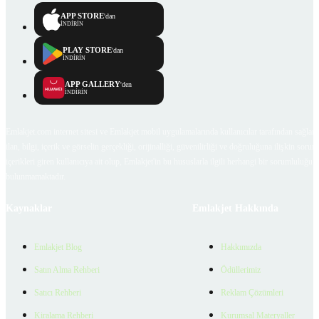
APP STORE
'dan
İNDİRİN
PLAY STORE
'dan
İNDİRİN
APP GALLERY
'den
İNDİRİN
Emlakjet.com internet sitesi ve Emlakjet mobil uygulamalarında kullanıcılar tarafından sağlana
ilan, bilgi, içerik ve görselin gerçekliği, orijinalliği, güvenilirliği ve doğruluğuna ilişkin soru
içerikleri giren kullanıcıya ait olup, Emlakjet'in bu hususlarla ilgili herhangi bir sorumluluğu
bulunmamaktadır.
Kaynaklar
Emlakjet Hakkında
Emlakjet Blog
Hakkımızda
Satın Alma Rehberi
Ödüllerimiz
Satıcı Rehberi
Reklam Çözümleri
Kiralama Rehberi
Kurumsal Materyaller