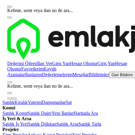
Kelime, semt veya ilan no ile ara...
Değerini Öğren
İlan Ver
Giriş Yap
Hesap Oluştur
Giriş Yap
Hesap
Oluştur
Favorilerim
Kayıtlı
Aramalar
İlanlarım
Değerlemelerim
Mesajlar
Bildirimler
Geri Bildirim
Kelime, semt veya ilan no ile ara...
Satılık
Kiralık
Yatırım
Danışmanlar
Sat
Konut
Satılık Konut
Satılık Daire
Yeni İlanlar
Haritada Ara
İş Yeri & Arsa
Satılık İş Yeri
Satılık Dükkan
Satılık Arsa
Satılık Tarla
Projeler
Tüm Projeler
Ankara Konut Projeleri
Yeni Projeler