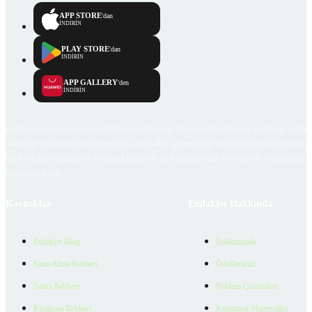
APP STORE
'dan
İNDİRİN
PLAY STORE
'dan
İNDİRİN
APP GALLERY
'den
İNDİRİN
Emlakjet.com internet sitesi ve Emlakjet mobil uygulamalarında kullanıcılar tarafından sağlana
ilan, bilgi, içerik ve görselin gerçekliği, orijinalliği, güvenilirliği ve doğruluğuna ilişkin soru
içerikleri giren kullanıcıya ait olup, Emlakjet'in bu hususlarla ilgili herhangi bir sorumluluğu
bulunmamaktadır.
Kaynaklar
Emlakjet Hakkında
Emlakjet Blog
Hakkımızda
Satın Alma Rehberi
Ödüllerimiz
Satıcı Rehberi
Reklam Çözümleri
Kiralama Rehberi
Kurumsal Materyaller