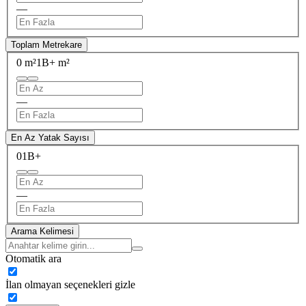
—
Toplam Metrekare
0 m²
1B+ m²
—
En Az Yatak Sayısı
0
1B+
—
Arama Kelimesi
Otomatik ara
İlan olmayan seçenekleri gizle