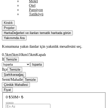
Motel
Otel
Pansiyon
Tatilköyü
Kiralık
Projeler
Harita
Değerleri ve ilanları tematik haritada görün
Yakınımda Ara
Konumuna yakın ilanlar için yakınlık mesafesini seç.
0.5km
5km
10km
15km
Kapalı
İl
Temizle
Isparta
İlçe
Temizle
Şarkikaraağaç
Semt/Mahalle
Temizle
Çördük Mahallesi
Fiyat
0 ₺
50M+ ₺