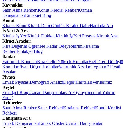
Kaynaklar
Satın Alma Rehberi
Konut Kredisi Rehberi
Uzman
Danışmanlar
Emlakjet Blog
Konut
Kiralık Konut
Kiralık Daire
Günlük Kiralık Daire
Haritada Ara
İş Yeri & Arsa
Kiralık İş Yeri
Kiralık Dükkan
Kiralık İş Yeri Piyasası
Kiralık Arsa
Kiracı Araçları
Kira Değerini Öğren
Ne Kadar Ödeyebilirim
Kiralama
Rehberi
Emlakjet Blog
İlanlar
Yatırımlık Konutlar
Kira Geliri Yüksek Konutlar
Hızlı Geri Dönüşlü
Konutlar
Fiyatı Düşen Konutlar
Yatırımlık Arsalar
Uygun m² Fiyatlı
Arsalar
Piyasa
Emlak Piyasası
Demografi Analizi
Değer Haritaları
Verilerimiz
Keşfet
Emlakjet Blog
Uzman Danışmanlar
GYF (Gayrimenkul Yatırım
Fonu)
Rehberler
Satın Alma Rehberi
Satıcı Rehberi
Kiralama Rehberi
Konut Kredisi
Rehberi
Danışman Ara
Emlak Danışmanları
Emlak Ofisleri
Uzman Danışmanlar