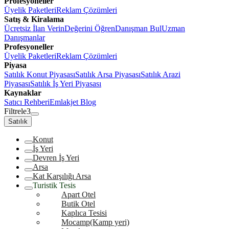
Profesyoneller
Üyelik Paketleri
Reklam Çözümleri
Satış & Kiralama
Ücretsiz İlan Verin
Değerini Öğren
Danışman Bul
Uzman
Danışmanlar
Profesyoneller
Üyelik Paketleri
Reklam Çözümleri
Piyasa
Satılık Konut Piyasası
Satılık Arsa Piyasası
Satılık Arazi
Piyasası
Satılık İş Yeri Piyasası
Kaynaklar
Satıcı Rehberi
Emlakjet Blog
Filtrele
3
Satılık
Konut
İş Yeri
Devren İş Yeri
Arsa
Kat Karşılığı Arsa
Turistik Tesis
Apart Otel
Butik Otel
Kaplıca Tesisi
Mocamp(Kamp yeri)