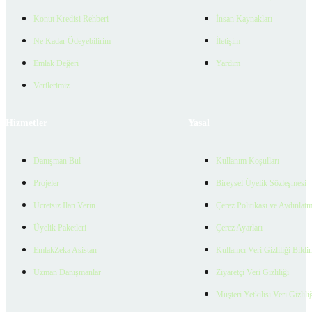
Konut Kredisi Rehberi
İnsan Kaynakları
Ne Kadar Ödeyebilirim
İletişim
Emlak Değeri
Yardım
Verilerimiz
Hizmetler
Yasal
Danışman Bul
Kullanım Koşulları
Projeler
Bireysel Üyelik Sözleşmesi
Ücretsiz İlan Verin
Çerez Politikası ve Aydınlat
Üyelik Paketleri
Çerez Ayarları
EmlakZeka Asistan
Kullanıcı Veri Gizliliği Bildi
Uzman Danışmanlar
Ziyaretçi Veri Gizliliği
Müşteri Yetkilisi Veri Gizlili