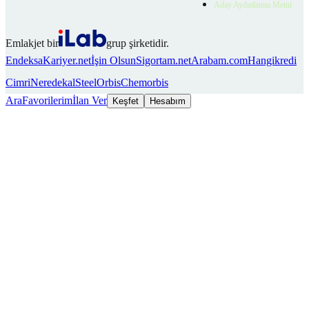
Aday Aydınlatma Metni
Emlakjet bir
grup şirketidir.
Endeksa
Kariyer.net
İşin Olsun
Sigortam.net
Arabam.com
Hangikredi
Cimri
Neredekal
SteelOrbis
Chemorbis
Ara
Favorilerim
İlan Ver
Keşfet
Hesabım