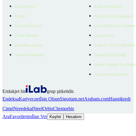
Danışman Bul
Kullanım Koşulları
Projeler
Bireysel Üyelik Sözleşmesi
Ücretsiz İlan Verin
Çerez Politikası ve Aydınlat
Üyelik Paketleri
Çerez Ayarları
EmlakZeka Asistan
Kullanıcı Veri Gizliliği Bildi
Uzman Danışmanlar
Ziyaretçi Veri Gizliliği
Müşteri Yetkilisi Veri Gizlili
Aday Aydınlatma Metni
Emlakjet bir
grup şirketidir.
Endeksa
Kariyer.net
İşin Olsun
Sigortam.net
Arabam.com
Hangikredi
Cimri
Neredekal
SteelOrbis
Chemorbis
Ara
Favorilerim
İlan Ver
Keşfet
Hesabım