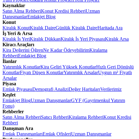
Kaynaklar
Satın Alma Rehberi
Konut Kredisi Rehberi
Uzman
Danışmanlar
Emlakjet Blog
Konut
Kiralık Konut
Kiralık Daire
Günlük Kiralık Daire
Haritada Ara
İş Yeri & Arsa
Kiralık İş Yeri
Kiralık Dükkan
Kiralık İş Yeri Piyasası
Kiralık Arsa
Kiracı Araçları
Kira Değerini Öğren
Ne Kadar Ödeyebilirim
Kiralama
Rehberi
Emlakjet Blog
İlanlar
Yatırımlık Konutlar
Kira Geliri Yüksek Konutlar
Hızlı Geri Dönüşlü
Konutlar
Fiyatı Düşen Konutlar
Yatırımlık Arsalar
Uygun m² Fiyatlı
Arsalar
Piyasa
Emlak Piyasası
Demografi Analizi
Değer Haritaları
Verilerimiz
Keşfet
Emlakjet Blog
Uzman Danışmanlar
GYF (Gayrimenkul Yatırım
Fonu)
Rehberler
Satın Alma Rehberi
Satıcı Rehberi
Kiralama Rehberi
Konut Kredisi
Rehberi
Danışman Ara
Emlak Danışmanları
Emlak Ofisleri
Uzman Danışmanlar