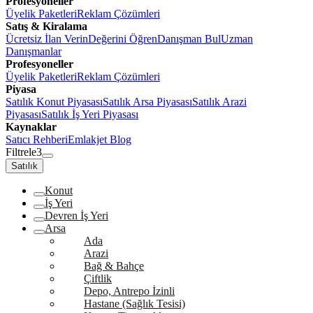
Profesyoneller
Üyelik Paketleri
Reklam Çözümleri
Satış & Kiralama
Ücretsiz İlan Verin
Değerini Öğren
Danışman Bul
Uzman
Danışmanlar
Profesyoneller
Üyelik Paketleri
Reklam Çözümleri
Piyasa
Satılık Konut Piyasası
Satılık Arsa Piyasası
Satılık Arazi
Piyasası
Satılık İş Yeri Piyasası
Kaynaklar
Satıcı Rehberi
Emlakjet Blog
Filtrele
3
Satılık
Konut
İş Yeri
Devren İş Yeri
Arsa
Ada
Arazi
Bağ & Bahçe
Çiftlik
Depo, Antrepo İzinli
Hastane (Sağlık Tesisi)