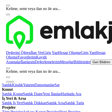
Kelime, semt veya ilan no ile ara...
Değerini Öğren
İlan Ver
Giriş Yap
Hesap Oluştur
Giriş Yap
Hesap
Oluştur
Favorilerim
Kayıtlı
Aramalar
İlanlarım
Değerlemelerim
Mesajlar
Bildirimler
Geri Bildirim
Kelime, semt veya ilan no ile ara...
Satılık
Kiralık
Yatırım
Danışmanlar
Sat
Konut
Satılık Konut
Satılık Daire
Yeni İlanlar
Haritada Ara
İş Yeri & Arsa
Satılık İş Yeri
Satılık Dükkan
Satılık Arsa
Satılık Tarla
Projeler
Tüm Projeler
Ankara Konut Projeleri
Yeni Projeler