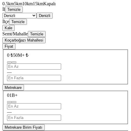
0.5km
5km
10km
15km
Kapalı
İl
Temizle
Denizli
İlçe
Temizle
Kale
Semt/Mahalle
Temizle
Koçarboğazı Mahallesi
Fiyat
0 ₺
50M+ ₺
—
Metrekare
0
1B+
—
Metrekare Birim Fiyatı