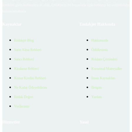
içerikleri giren kullanıcıya ait olup, Emlakjet'in bu hususlarla ilgili herhangi bir sorumluluğu
bulunmamaktadır.
Kaynaklar
Emlakjet Hakkında
Emlakjet Blog
Hakkımızda
Satın Alma Rehberi
Ödüllerimiz
Satıcı Rehberi
Reklam Çözümleri
Kiralama Rehberi
Kurumsal Materyaller
Konut Kredisi Rehberi
İnsan Kaynakları
Ne Kadar Ödeyebilirim
İletişim
Emlak Değeri
Yardım
Verilerimiz
Hizmetler
Yasal