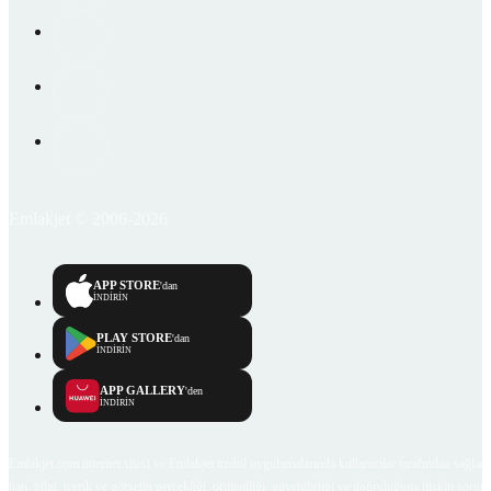
Emlakjet © 2006-2026
APP STORE
'dan
İNDİRİN
PLAY STORE
'dan
İNDİRİN
APP GALLERY
'den
İNDİRİN
Emlakjet.com internet sitesi ve Emlakjet mobil uygulamalarında kullanıcılar tarafından sağlana
ilan, bilgi, içerik ve görselin gerçekliği, orijinalliği, güvenilirliği ve doğruluğuna ilişkin soru