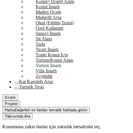
Konut+Ticaret Alanı
Konut İmarlı
Maden Ocağı
Muhtelif Arsa
Okul (Eğitim Tesisi)
Özel Kullanım
Sanayi İmarlı
Sit Alanı
Tarla
Ticari İmarlı
Toplu Konut İçin
Turizm/Konut Alanı
Turizm İmarlı
Villa İmarlı
Zeytinlik
Kat Karşılığı Arsa
Turistik Tesis
Kiralık
Projeler
Harita
Değerleri ve ilanları tematik haritada görün
Yakınımda Ara
Konumuna yakın ilanlar için yakınlık mesafesini seç.