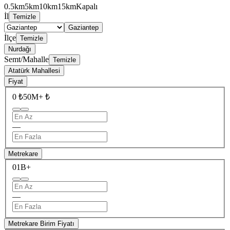
0.5km
5km
10km
15km
Kapalı
İl
Temizle
Gaziantep
İlçe
Temizle
Nurdağı
Semt/Mahalle
Temizle
Atatürk Mahallesi
Fiyat
0 ₺
50M+ ₺
—
Metrekare
0
1B+
—
Metrekare Birim Fiyatı