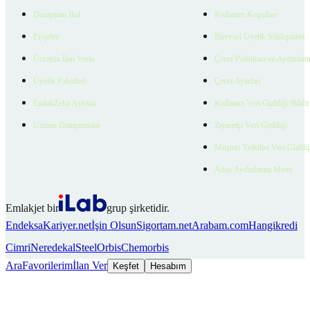
Danışman Bul
Kullanım Koşulları
Projeler
Bireysel Üyelik Sözleşmesi
Ücretsiz İlan Verin
Çerez Politikası ve Aydınlat
Üyelik Paketleri
Çerez Ayarları
EmlakZeka Asistan
Kullanıcı Veri Gizliliği Bildi
Uzman Danışmanlar
Ziyaretçi Veri Gizliliği
Müşteri Yetkilisi Veri Gizlili
Aday Aydınlatma Metni
Emlakjet bir
grup şirketidir.
Endeksa
Kariyer.net
İşin Olsun
Sigortam.net
Arabam.com
Hangikredi
Cimri
Neredekal
SteelOrbis
Chemorbis
Ara
Favorilerim
İlan Ver
Keşfet
Hesabım