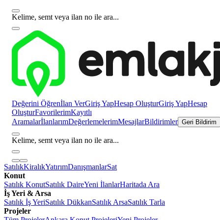
Kelime, semt veya ilan no ile ara...
Değerini Öğren
İlan Ver
Giriş Yap
Hesap Oluştur
Giriş Yap
Hesap
Oluştur
Favorilerim
Kayıtlı
Aramalar
İlanlarım
Değerlemelerim
Mesajlar
Bildirimler
Geri Bildirim
Kelime, semt veya ilan no ile ara...
Satılık
Kiralık
Yatırım
Danışmanlar
Sat
Konut
Satılık Konut
Satılık Daire
Yeni İlanlar
Haritada Ara
İş Yeri & Arsa
Satılık İş Yeri
Satılık Dükkan
Satılık Arsa
Satılık Tarla
Projeler
Tüm Projeler
Ankara Konut Projeleri
Yeni Projeler