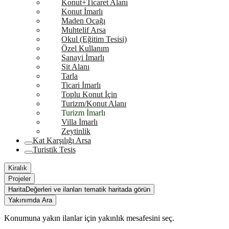
Konut+Ticaret Alanı
Konut İmarlı
Maden Ocağı
Muhtelif Arsa
Okul (Eğitim Tesisi)
Özel Kullanım
Sanayi İmarlı
Sit Alanı
Tarla
Ticari İmarlı
Toplu Konut İçin
Turizm/Konut Alanı
Turizm İmarlı
Villa İmarlı
Zeytinlik
Kat Karşılığı Arsa
Turistik Tesis
Kiralık
Projeler
Harita
Değerleri ve ilanları tematik haritada görün
Yakınımda Ara
Konumuna yakın ilanlar için yakınlık mesafesini seç.