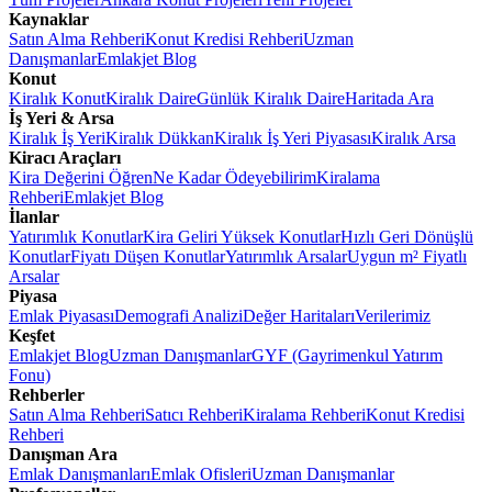
Kaynaklar
Satın Alma Rehberi
Konut Kredisi Rehberi
Uzman
Danışmanlar
Emlakjet Blog
Konut
Kiralık Konut
Kiralık Daire
Günlük Kiralık Daire
Haritada Ara
İş Yeri & Arsa
Kiralık İş Yeri
Kiralık Dükkan
Kiralık İş Yeri Piyasası
Kiralık Arsa
Kiracı Araçları
Kira Değerini Öğren
Ne Kadar Ödeyebilirim
Kiralama
Rehberi
Emlakjet Blog
İlanlar
Yatırımlık Konutlar
Kira Geliri Yüksek Konutlar
Hızlı Geri Dönüşlü
Konutlar
Fiyatı Düşen Konutlar
Yatırımlık Arsalar
Uygun m² Fiyatlı
Arsalar
Piyasa
Emlak Piyasası
Demografi Analizi
Değer Haritaları
Verilerimiz
Keşfet
Emlakjet Blog
Uzman Danışmanlar
GYF (Gayrimenkul Yatırım
Fonu)
Rehberler
Satın Alma Rehberi
Satıcı Rehberi
Kiralama Rehberi
Konut Kredisi
Rehberi
Danışman Ara
Emlak Danışmanları
Emlak Ofisleri
Uzman Danışmanlar