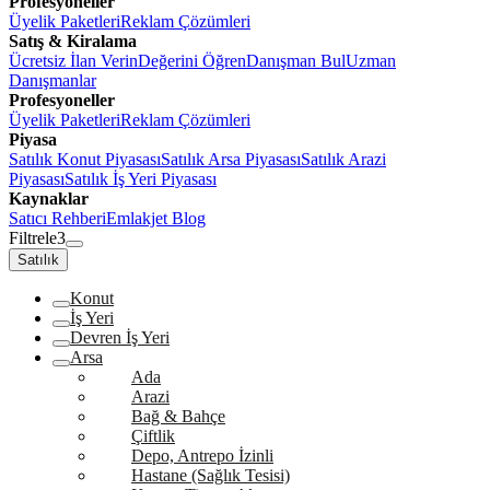
Profesyoneller
Üyelik Paketleri
Reklam Çözümleri
Satış & Kiralama
Ücretsiz İlan Verin
Değerini Öğren
Danışman Bul
Uzman
Danışmanlar
Profesyoneller
Üyelik Paketleri
Reklam Çözümleri
Piyasa
Satılık Konut Piyasası
Satılık Arsa Piyasası
Satılık Arazi
Piyasası
Satılık İş Yeri Piyasası
Kaynaklar
Satıcı Rehberi
Emlakjet Blog
Filtrele
3
Satılık
Konut
İş Yeri
Devren İş Yeri
Arsa
Ada
Arazi
Bağ & Bahçe
Çiftlik
Depo, Antrepo İzinli
Hastane (Sağlık Tesisi)