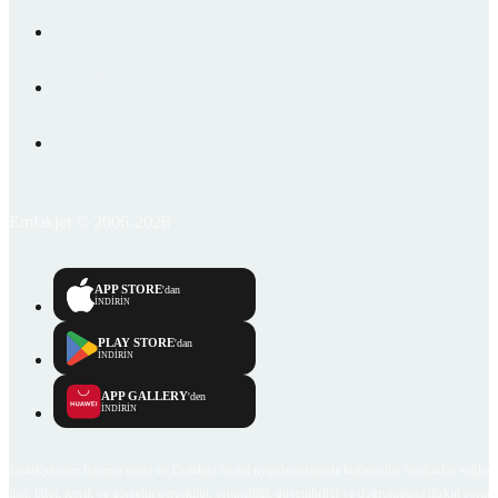
Emlakjet © 2006-2026
APP STORE
'dan
İNDİRİN
PLAY STORE
'dan
İNDİRİN
APP GALLERY
'den
İNDİRİN
Emlakjet.com internet sitesi ve Emlakjet mobil uygulamalarında kullanıcılar tarafından sağlana
ilan, bilgi, içerik ve görselin gerçekliği, orijinalliği, güvenilirliği ve doğruluğuna ilişkin soru