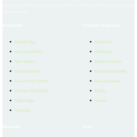
içerikleri giren kullanıcıya ait olup, Emlakjet'in bu hususlarla ilgili herhangi bir sorumluluğu
bulunmamaktadır.
Kaynaklar
Emlakjet Hakkında
Emlakjet Blog
Hakkımızda
Satın Alma Rehberi
Ödüllerimiz
Satıcı Rehberi
Reklam Çözümleri
Kiralama Rehberi
Kurumsal Materyaller
Konut Kredisi Rehberi
İnsan Kaynakları
Ne Kadar Ödeyebilirim
İletişim
Emlak Değeri
Yardım
Verilerimiz
Hizmetler
Yasal