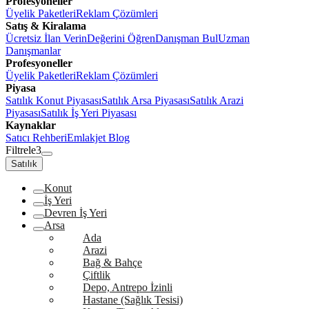
Profesyoneller
Üyelik Paketleri
Reklam Çözümleri
Satış & Kiralama
Ücretsiz İlan Verin
Değerini Öğren
Danışman Bul
Uzman
Danışmanlar
Profesyoneller
Üyelik Paketleri
Reklam Çözümleri
Piyasa
Satılık Konut Piyasası
Satılık Arsa Piyasası
Satılık Arazi
Piyasası
Satılık İş Yeri Piyasası
Kaynaklar
Satıcı Rehberi
Emlakjet Blog
Filtrele
3
Satılık
Konut
İş Yeri
Devren İş Yeri
Arsa
Ada
Arazi
Bağ & Bahçe
Çiftlik
Depo, Antrepo İzinli
Hastane (Sağlık Tesisi)