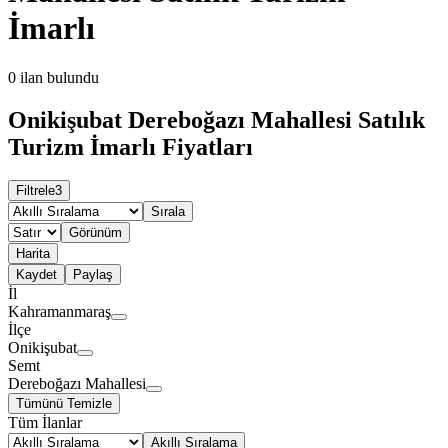
İmarlı
0
ilan bulundu
Onikişubat Dereboğazı Mahallesi Satılık
Turizm İmarlı Fiyatları
Filtrele
3
Sırala
Görünüm
Harita
Kaydet
Paylaş
İl
Kahramanmaraş
İlçe
Onikişubat
Semt
Dereboğazı Mahallesi
Tümünü Temizle
Tüm İlanlar
Akıllı Sıralama