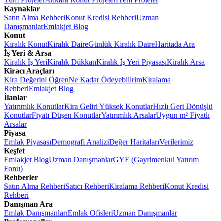
Kaynaklar
Satın Alma Rehberi
Konut Kredisi Rehberi
Uzman
Danışmanlar
Emlakjet Blog
Konut
Kiralık Konut
Kiralık Daire
Günlük Kiralık Daire
Haritada Ara
İş Yeri & Arsa
Kiralık İş Yeri
Kiralık Dükkan
Kiralık İş Yeri Piyasası
Kiralık Arsa
Kiracı Araçları
Kira Değerini Öğren
Ne Kadar Ödeyebilirim
Kiralama
Rehberi
Emlakjet Blog
İlanlar
Yatırımlık Konutlar
Kira Geliri Yüksek Konutlar
Hızlı Geri Dönüşlü
Konutlar
Fiyatı Düşen Konutlar
Yatırımlık Arsalar
Uygun m² Fiyatlı
Arsalar
Piyasa
Emlak Piyasası
Demografi Analizi
Değer Haritaları
Verilerimiz
Keşfet
Emlakjet Blog
Uzman Danışmanlar
GYF (Gayrimenkul Yatırım
Fonu)
Rehberler
Satın Alma Rehberi
Satıcı Rehberi
Kiralama Rehberi
Konut Kredisi
Rehberi
Danışman Ara
Emlak Danışmanları
Emlak Ofisleri
Uzman Danışmanlar