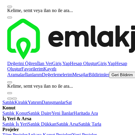
Kelime, semt veya ilan no ile ara...
Değerini Öğren
İlan Ver
Giriş Yap
Hesap Oluştur
Giriş Yap
Hesap
Oluştur
Favorilerim
Kayıtlı
Aramalar
İlanlarım
Değerlemelerim
Mesajlar
Bildirimler
Geri Bildirim
Kelime, semt veya ilan no ile ara...
Satılık
Kiralık
Yatırım
Danışmanlar
Sat
Konut
Satılık Konut
Satılık Daire
Yeni İlanlar
Haritada Ara
İş Yeri & Arsa
Satılık İş Yeri
Satılık Dükkan
Satılık Arsa
Satılık Tarla
Projeler
Tüm Projeler
Ankara Konut Projeleri
Yeni Projeler