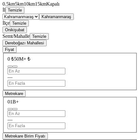
0.5km
5km
10km
15km
Kapalı
İl
Temizle
Kahramanmaraş
İlçe
Temizle
Onikişubat
Semt/Mahalle
Temizle
Dereboğazı Mahallesi
Fiyat
0 ₺
50M+ ₺
—
Metrekare
0
1B+
—
Metrekare Birim Fiyatı