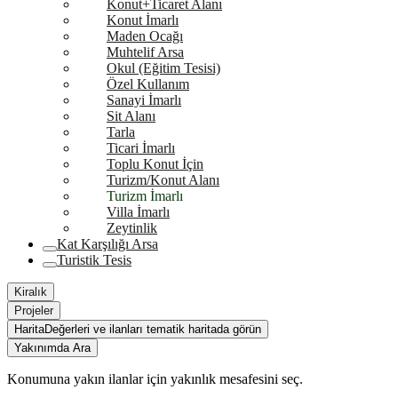
Konut+Ticaret Alanı
Konut İmarlı
Maden Ocağı
Muhtelif Arsa
Okul (Eğitim Tesisi)
Özel Kullanım
Sanayi İmarlı
Sit Alanı
Tarla
Ticari İmarlı
Toplu Konut İçin
Turizm/Konut Alanı
Turizm İmarlı
Villa İmarlı
Zeytinlik
Kat Karşılığı Arsa
Turistik Tesis
Kiralık
Projeler
Harita
Değerleri ve ilanları tematik haritada görün
Yakınımda Ara
Konumuna yakın ilanlar için yakınlık mesafesini seç.