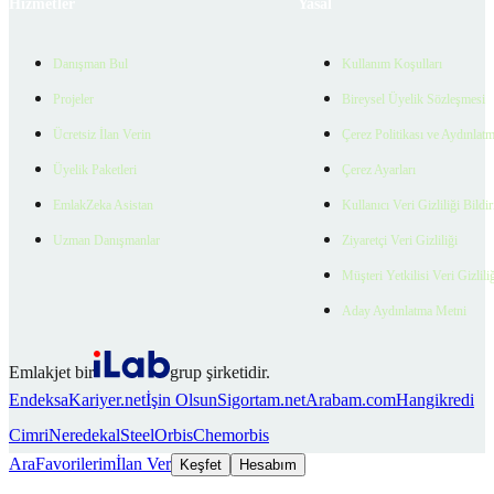
Hizmetler
Yasal
Danışman Bul
Kullanım Koşulları
Projeler
Bireysel Üyelik Sözleşmesi
Ücretsiz İlan Verin
Çerez Politikası ve Aydınlat
Üyelik Paketleri
Çerez Ayarları
EmlakZeka Asistan
Kullanıcı Veri Gizliliği Bildi
Uzman Danışmanlar
Ziyaretçi Veri Gizliliği
Müşteri Yetkilisi Veri Gizlili
Aday Aydınlatma Metni
Emlakjet bir
grup şirketidir.
Endeksa
Kariyer.net
İşin Olsun
Sigortam.net
Arabam.com
Hangikredi
Cimri
Neredekal
SteelOrbis
Chemorbis
Ara
Favorilerim
İlan Ver
Keşfet
Hesabım