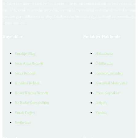
Emlakjet.com internet sitesi ve Emlakjet mobil uygulamalarında kullanıcılar tarafından sağlana
ilan, bilgi, içerik ve görselin gerçekliği, orijinalliği, güvenilirliği ve doğruluğuna ilişkin soru
içerikleri giren kullanıcıya ait olup, Emlakjet'in bu hususlarla ilgili herhangi bir sorumluluğu
bulunmamaktadır.
Kaynaklar
Emlakjet Hakkında
Emlakjet Blog
Hakkımızda
Satın Alma Rehberi
Ödüllerimiz
Satıcı Rehberi
Reklam Çözümleri
Kiralama Rehberi
Kurumsal Materyaller
Konut Kredisi Rehberi
İnsan Kaynakları
Ne Kadar Ödeyebilirim
İletişim
Emlak Değeri
Yardım
Verilerimiz