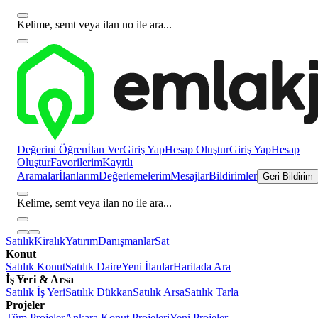
Kelime, semt veya ilan no ile ara...
Değerini Öğren
İlan Ver
Giriş Yap
Hesap Oluştur
Giriş Yap
Hesap
Oluştur
Favorilerim
Kayıtlı
Aramalar
İlanlarım
Değerlemelerim
Mesajlar
Bildirimler
Geri Bildirim
Kelime, semt veya ilan no ile ara...
Satılık
Kiralık
Yatırım
Danışmanlar
Sat
Konut
Satılık Konut
Satılık Daire
Yeni İlanlar
Haritada Ara
İş Yeri & Arsa
Satılık İş Yeri
Satılık Dükkan
Satılık Arsa
Satılık Tarla
Projeler
Tüm Projeler
Ankara Konut Projeleri
Yeni Projeler