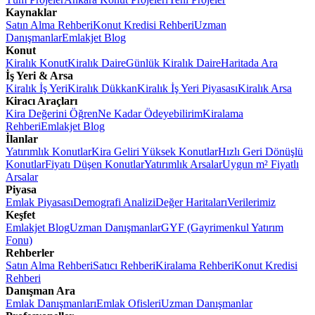
Kaynaklar
Satın Alma Rehberi
Konut Kredisi Rehberi
Uzman
Danışmanlar
Emlakjet Blog
Konut
Kiralık Konut
Kiralık Daire
Günlük Kiralık Daire
Haritada Ara
İş Yeri & Arsa
Kiralık İş Yeri
Kiralık Dükkan
Kiralık İş Yeri Piyasası
Kiralık Arsa
Kiracı Araçları
Kira Değerini Öğren
Ne Kadar Ödeyebilirim
Kiralama
Rehberi
Emlakjet Blog
İlanlar
Yatırımlık Konutlar
Kira Geliri Yüksek Konutlar
Hızlı Geri Dönüşlü
Konutlar
Fiyatı Düşen Konutlar
Yatırımlık Arsalar
Uygun m² Fiyatlı
Arsalar
Piyasa
Emlak Piyasası
Demografi Analizi
Değer Haritaları
Verilerimiz
Keşfet
Emlakjet Blog
Uzman Danışmanlar
GYF (Gayrimenkul Yatırım
Fonu)
Rehberler
Satın Alma Rehberi
Satıcı Rehberi
Kiralama Rehberi
Konut Kredisi
Rehberi
Danışman Ara
Emlak Danışmanları
Emlak Ofisleri
Uzman Danışmanlar