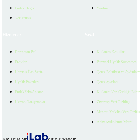
Emlak Değeri
Yardım
Verilerimiz
Hizmetler
Yasal
Danışman Bul
Kullanım Koşulları
Projeler
Bireysel Üyelik Sözleşmesi
Ücretsiz İlan Verin
Çerez Politikası ve Aydınlat
Üyelik Paketleri
Çerez Ayarları
EmlakZeka Asistan
Kullanıcı Veri Gizliliği Bildi
Uzman Danışmanlar
Ziyaretçi Veri Gizliliği
Müşteri Yetkilisi Veri Gizlili
Aday Aydınlatma Metni
Emlakjet bir
grup şirketidir.