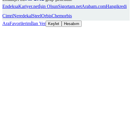
Endeksa
Kariyer.net
İşin Olsun
Sigortam.net
Arabam.com
Hangikredi
Cimri
Neredekal
SteelOrbis
Chemorbis
Ara
Favorilerim
İlan Ver
Keşfet
Hesabım