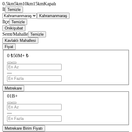
0.5km
5km
10km
15km
Kapalı
İl
Temizle
Kahramanmaraş
İlçe
Temizle
Onikişubat
Semt/Mahalle
Temizle
Kavlaklı Mahallesi
Fiyat
0 ₺
50M+ ₺
—
Metrekare
0
1B+
—
Metrekare Birim Fiyatı