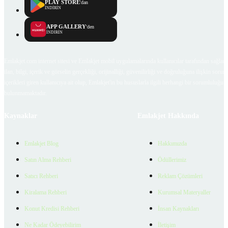
PLAY STORE
'dan
İNDİRİN
APP GALLERY
'den
İNDİRİN
Emlakjet.com internet sitesi ve Emlakjet mobil uygulamalarında kullanıcılar tarafından sağlana
ilan, bilgi, içerik ve görselin gerçekliği, orijinalliği, güvenilirliği ve doğruluğuna ilişkin soru
içerikleri giren kullanıcıya ait olup, Emlakjet'in bu hususlarla ilgili herhangi bir sorumluluğu
bulunmamaktadır.
Kaynaklar
Emlakjet Hakkında
Emlakjet Blog
Hakkımızda
Satın Alma Rehberi
Ödüllerimiz
Satıcı Rehberi
Reklam Çözümleri
Kiralama Rehberi
Kurumsal Materyaller
Konut Kredisi Rehberi
İnsan Kaynakları
Ne Kadar Ödeyebilirim
İletişim