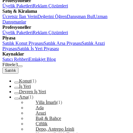
Profesyoneller
Üyelik Paketleri
Reklam Çözümleri
Satış & Kiralama
Ücretsiz İlan Verin
Değerini Öğren
Danışman Bul
Uzman
Danışmanlar
Profesyoneller
Üyelik Paketleri
Reklam Çözümleri
Piyasa
Satılık Konut Piyasası
Satılık Arsa Piyasası
Satılık Arazi
Piyasası
Satılık İş Yeri Piyasası
Kaynaklar
Satıcı Rehberi
Emlakjet Blog
Filtrele
3
Satılık
Konut
(1)
İş Yeri
Devren İş Yeri
Arsa
(1)
Villa İmarlı
(1)
Ada
Arazi
Bağ & Bahçe
Çiftlik
Depo, Antrepo İzinli