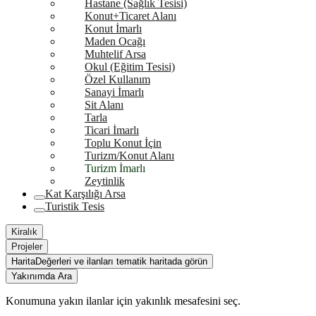
Hastane (Sağlık Tesisi)
Konut+Ticaret Alanı
Konut İmarlı
Maden Ocağı
Muhtelif Arsa
Okul (Eğitim Tesisi)
Özel Kullanım
Sanayi İmarlı
Sit Alanı
Tarla
Ticari İmarlı
Toplu Konut İçin
Turizm/Konut Alanı
Turizm İmarlı
Zeytinlik
Kat Karşılığı Arsa
Turistik Tesis
Kiralık
Projeler
Harita
Değerleri ve ilanları tematik haritada görün
Yakınımda Ara
Konumuna yakın ilanlar için yakınlık mesafesini seç.