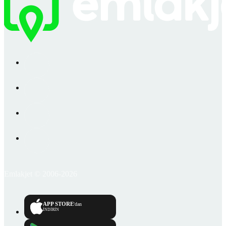
Emlakjet © 2006-2026
APP STORE
'dan
İNDİRİN