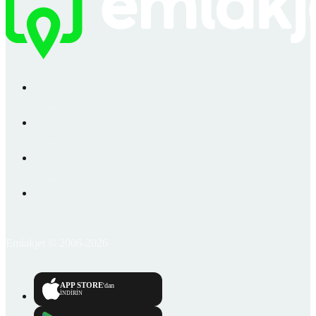
Emlakjet © 2006-2026
APP STORE
'dan
İNDİRİN