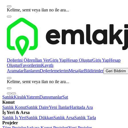
Kelime, semt veya ilan no ile ara...
Değerini Öğren
İlan Ver
Giriş Yap
Hesap Oluştur
Giriş Yap
Hesap
Oluştur
Favorilerim
Kayıtlı
Aramalar
İlanlarım
Değerlemelerim
Mesajlar
Bildirimler
Geri Bildirim
Kelime, semt veya ilan no ile ara...
Satılık
Kiralık
Yatırım
Danışmanlar
Sat
Konut
Satılık Konut
Satılık Daire
Yeni İlanlar
Haritada Ara
İş Yeri & Arsa
Satılık İş Yeri
Satılık Dükkan
Satılık Arsa
Satılık Tarla
Projeler
Tüm Projeler
Ankara Konut Projeleri
Yeni Projeler