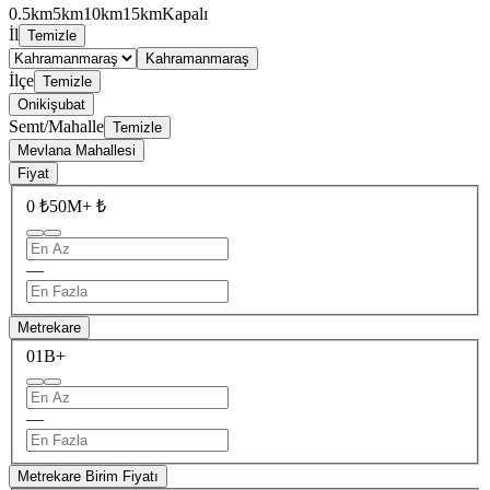
0.5km
5km
10km
15km
Kapalı
İl
Temizle
Kahramanmaraş
İlçe
Temizle
Onikişubat
Semt/Mahalle
Temizle
Mevlana Mahallesi
Fiyat
0 ₺
50M+ ₺
—
Metrekare
0
1B+
—
Metrekare Birim Fiyatı