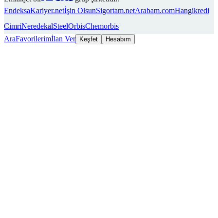
Endeksa
Kariyer.net
İşin Olsun
Sigortam.net
Arabam.com
Hangikredi
Cimri
Neredekal
SteelOrbis
Chemorbis
Ara
Favorilerim
İlan Ver
Keşfet
Hesabım