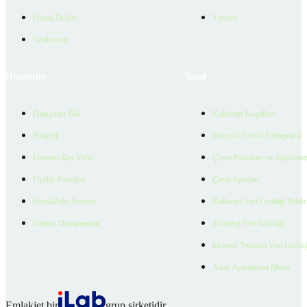
Emlak Değeri
Yardım
Verilerimiz
Hizmetler
Yasal
Danışman Bul
Kullanım Koşulları
Projeler
Bireysel Üyelik Sözleşmesi
Ücretsiz İlan Verin
Çerez Politikası ve Aydınlat
Üyelik Paketleri
Çerez Ayarları
EmlakZeka Asistan
Kullanıcı Veri Gizliliği Bildi
Uzman Danışmanlar
Ziyaretçi Veri Gizliliği
Müşteri Yetkilisi Veri Gizlili
Aday Aydınlatma Metni
Emlakjet bir
grup şirketidir.