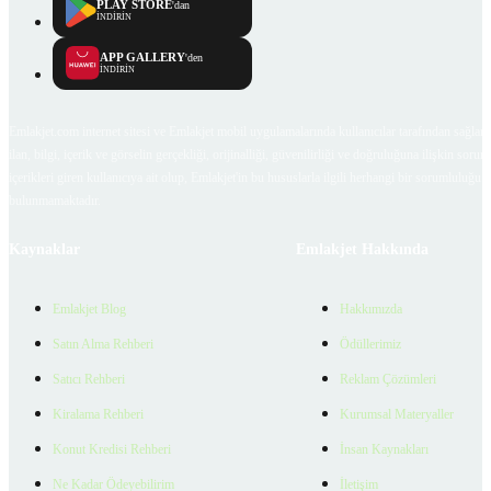
PLAY STORE
'dan
İNDİRİN
APP GALLERY
'den
İNDİRİN
Emlakjet.com internet sitesi ve Emlakjet mobil uygulamalarında kullanıcılar tarafından sağlana
ilan, bilgi, içerik ve görselin gerçekliği, orijinalliği, güvenilirliği ve doğruluğuna ilişkin soru
içerikleri giren kullanıcıya ait olup, Emlakjet'in bu hususlarla ilgili herhangi bir sorumluluğu
bulunmamaktadır.
Kaynaklar
Emlakjet Hakkında
Emlakjet Blog
Hakkımızda
Satın Alma Rehberi
Ödüllerimiz
Satıcı Rehberi
Reklam Çözümleri
Kiralama Rehberi
Kurumsal Materyaller
Konut Kredisi Rehberi
İnsan Kaynakları
Ne Kadar Ödeyebilirim
İletişim