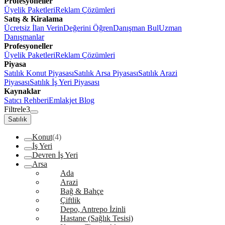
Profesyoneller
Üyelik Paketleri
Reklam Çözümleri
Satış & Kiralama
Ücretsiz İlan Verin
Değerini Öğren
Danışman Bul
Uzman
Danışmanlar
Profesyoneller
Üyelik Paketleri
Reklam Çözümleri
Piyasa
Satılık Konut Piyasası
Satılık Arsa Piyasası
Satılık Arazi
Piyasası
Satılık İş Yeri Piyasası
Kaynaklar
Satıcı Rehberi
Emlakjet Blog
Filtrele
3
Satılık
Konut
(4)
İş Yeri
Devren İş Yeri
Arsa
Ada
Arazi
Bağ & Bahçe
Çiftlik
Depo, Antrepo İzinli
Hastane (Sağlık Tesisi)