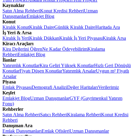
Kaynaklar
Satın Alma Rehberi
Konut Kredisi Rehberi
Uzman
Danışmanlar
Emlakjet Blog
Konut
Kiralık Konut
Kiralık Daire
Günlük Kiralık Daire
Haritada Ara
İş Yeri & Arsa
Kiralık İş Yeri
Kiralık Dükkan
Kiralık İş Yeri Piyasası
Kiralık Arsa
Kiracı Araçları
Kira Değerini Öğren
Ne Kadar Ödeyebilirim
Kiralama
Rehberi
Emlakjet Blog
İlanlar
Yatırımlık Konutlar
Kira Geliri Yüksek Konutlar
Hızlı Geri Dönüşlü
Konutlar
Fiyatı Düşen Konutlar
Yatırımlık Arsalar
Uygun m² Fiyatlı
Arsalar
Piyasa
Emlak Piyasası
Demografi Analizi
Değer Haritaları
Verilerimiz
Keşfet
Emlakjet Blog
Uzman Danışmanlar
GYF (Gayrimenkul Yatırım
Fonu)
Rehberler
Satın Alma Rehberi
Satıcı Rehberi
Kiralama Rehberi
Konut Kredisi
Rehberi
Danışman Ara
Emlak Danışmanları
Emlak Ofisleri
Uzman Danışmanlar