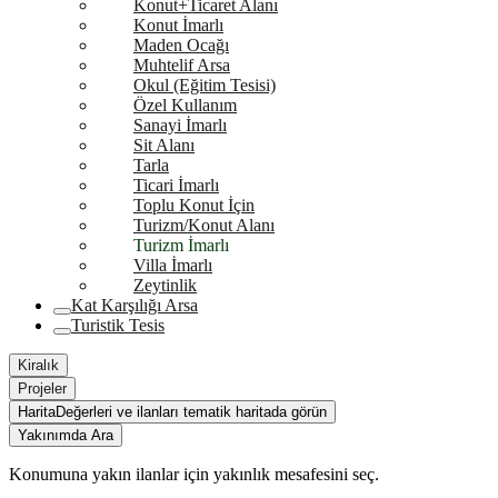
Konut+Ticaret Alanı
Konut İmarlı
Maden Ocağı
Muhtelif Arsa
Okul (Eğitim Tesisi)
Özel Kullanım
Sanayi İmarlı
Sit Alanı
Tarla
Ticari İmarlı
Toplu Konut İçin
Turizm/Konut Alanı
Turizm İmarlı
Villa İmarlı
Zeytinlik
Kat Karşılığı Arsa
Turistik Tesis
Kiralık
Projeler
Harita
Değerleri ve ilanları tematik haritada görün
Yakınımda Ara
Konumuna yakın ilanlar için yakınlık mesafesini seç.