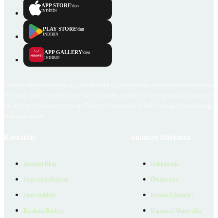
APP STORE
'dan
İNDİRİN
PLAY STORE
'dan
İNDİRİN
APP GALLERY
'den
İNDİRİN
Emlakjet.com internet sitesi ve Emlakjet mobil uygulamalarında kullanıcılar tarafından sağlana
ilan, bilgi, içerik ve görselin gerçekliği, orijinalliği, güvenilirliği ve doğruluğuna ilişkin soru
içerikleri giren kullanıcıya ait olup, Emlakjet'in bu hususlarla ilgili herhangi bir sorumluluğu
bulunmamaktadır.
Kaynaklar
Emlakjet Hakkında
Emlakjet Blog
Hakkımızda
Satın Alma Rehberi
Ödüllerimiz
Satıcı Rehberi
Reklam Çözümleri
Kiralama Rehberi
Kurumsal Materyaller