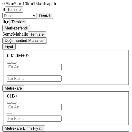
0.5km
5km
10km
15km
Kapalı
İl
Temizle
Denizli
İlçe
Temizle
Merkezefendi
Semt/Mahalle
Temizle
Değirmenönü Mahallesi
Fiyat
0 ₺
50M+ ₺
—
Metrekare
0
1B+
—
Metrekare Birim Fiyatı