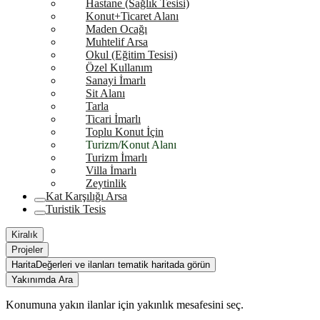
Hastane (Sağlık Tesisi)
Konut+Ticaret Alanı
Maden Ocağı
Muhtelif Arsa
Okul (Eğitim Tesisi)
Özel Kullanım
Sanayi İmarlı
Sit Alanı
Tarla
Ticari İmarlı
Toplu Konut İçin
Turizm/Konut Alanı
Turizm İmarlı
Villa İmarlı
Zeytinlik
Kat Karşılığı Arsa
Turistik Tesis
Kiralık
Projeler
Harita
Değerleri ve ilanları tematik haritada görün
Yakınımda Ara
Konumuna yakın ilanlar için yakınlık mesafesini seç.