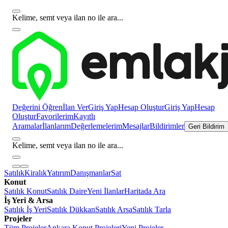
Kelime, semt veya ilan no ile ara...
Değerini Öğren
İlan Ver
Giriş Yap
Hesap Oluştur
Giriş Yap
Hesap
Oluştur
Favorilerim
Kayıtlı
Aramalar
İlanlarım
Değerlemelerim
Mesajlar
Bildirimler
Geri Bildirim
Kelime, semt veya ilan no ile ara...
Satılık
Kiralık
Yatırım
Danışmanlar
Sat
Konut
Satılık Konut
Satılık Daire
Yeni İlanlar
Haritada Ara
İş Yeri & Arsa
Satılık İş Yeri
Satılık Dükkan
Satılık Arsa
Satılık Tarla
Projeler
Tüm Projeler
Ankara Konut Projeleri
Yeni Projeler