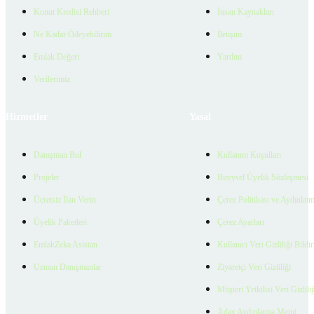
Konut Kredisi Rehberi
İnsan Kaynakları
Ne Kadar Ödeyebilirim
İletişim
Emlak Değeri
Yardım
Verilerimiz
Hizmetler
Yasal
Danışman Bul
Kullanım Koşulları
Projeler
Bireysel Üyelik Sözleşmesi
Ücretsiz İlan Verin
Çerez Politikası ve Aydınlat
Üyelik Paketleri
Çerez Ayarları
EmlakZeka Asistan
Kullanıcı Veri Gizliliği Bildi
Uzman Danışmanlar
Ziyaretçi Veri Gizliliği
Müşteri Yetkilisi Veri Gizlili
Aday Aydınlatma Metni