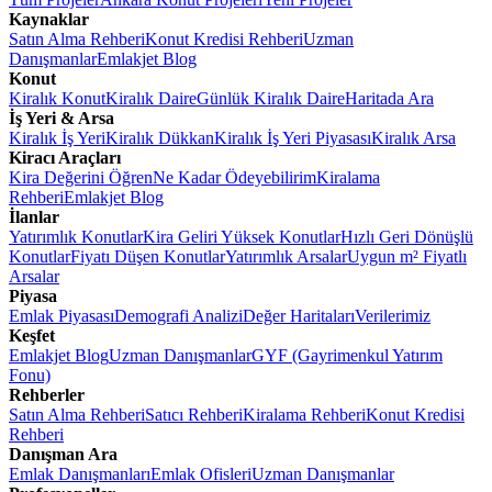
Kaynaklar
Satın Alma Rehberi
Konut Kredisi Rehberi
Uzman
Danışmanlar
Emlakjet Blog
Konut
Kiralık Konut
Kiralık Daire
Günlük Kiralık Daire
Haritada Ara
İş Yeri & Arsa
Kiralık İş Yeri
Kiralık Dükkan
Kiralık İş Yeri Piyasası
Kiralık Arsa
Kiracı Araçları
Kira Değerini Öğren
Ne Kadar Ödeyebilirim
Kiralama
Rehberi
Emlakjet Blog
İlanlar
Yatırımlık Konutlar
Kira Geliri Yüksek Konutlar
Hızlı Geri Dönüşlü
Konutlar
Fiyatı Düşen Konutlar
Yatırımlık Arsalar
Uygun m² Fiyatlı
Arsalar
Piyasa
Emlak Piyasası
Demografi Analizi
Değer Haritaları
Verilerimiz
Keşfet
Emlakjet Blog
Uzman Danışmanlar
GYF (Gayrimenkul Yatırım
Fonu)
Rehberler
Satın Alma Rehberi
Satıcı Rehberi
Kiralama Rehberi
Konut Kredisi
Rehberi
Danışman Ara
Emlak Danışmanları
Emlak Ofisleri
Uzman Danışmanlar