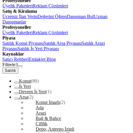
Profesyoneller
Üyelik Paketleri
Reklam Çözümleri
Satış & Kiralama
Ücretsiz İlan Verin
Değerini Öğren
Danışman Bul
Uzman
Danışmanlar
Profesyoneller
Üyelik Paketleri
Reklam Çözümleri
Piyasa
Satılık Konut Piyasası
Satılık Arsa Piyasası
Satılık Arazi
Piyasası
Satılık İş Yeri Piyasası
Kaynaklar
Satıcı Rehberi
Emlakjet Blog
Filtrele
3
Satılık
Konut
(80)
İş Yeri
Devren İş Yeri
(1)
Arsa
(2)
Konut İmarlı
(2)
Ada
Arazi
Bağ & Bahçe
Çiftlik
Depo, Antrepo İzinli