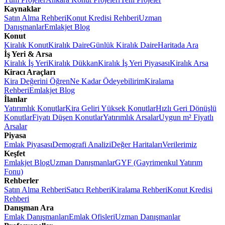
Kaynaklar
Satın Alma Rehberi
Konut Kredisi Rehberi
Uzman
Danışmanlar
Emlakjet Blog
Konut
Kiralık Konut
Kiralık Daire
Günlük Kiralık Daire
Haritada Ara
İş Yeri & Arsa
Kiralık İş Yeri
Kiralık Dükkan
Kiralık İş Yeri Piyasası
Kiralık Arsa
Kiracı Araçları
Kira Değerini Öğren
Ne Kadar Ödeyebilirim
Kiralama
Rehberi
Emlakjet Blog
İlanlar
Yatırımlık Konutlar
Kira Geliri Yüksek Konutlar
Hızlı Geri Dönüşlü
Konutlar
Fiyatı Düşen Konutlar
Yatırımlık Arsalar
Uygun m² Fiyatlı
Arsalar
Piyasa
Emlak Piyasası
Demografi Analizi
Değer Haritaları
Verilerimiz
Keşfet
Emlakjet Blog
Uzman Danışmanlar
GYF (Gayrimenkul Yatırım
Fonu)
Rehberler
Satın Alma Rehberi
Satıcı Rehberi
Kiralama Rehberi
Konut Kredisi
Rehberi
Danışman Ara
Emlak Danışmanları
Emlak Ofisleri
Uzman Danışmanlar