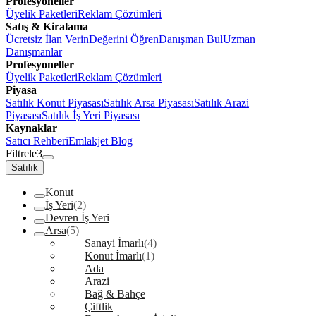
Profesyoneller
Üyelik Paketleri
Reklam Çözümleri
Satış & Kiralama
Ücretsiz İlan Verin
Değerini Öğren
Danışman Bul
Uzman
Danışmanlar
Profesyoneller
Üyelik Paketleri
Reklam Çözümleri
Piyasa
Satılık Konut Piyasası
Satılık Arsa Piyasası
Satılık Arazi
Piyasası
Satılık İş Yeri Piyasası
Kaynaklar
Satıcı Rehberi
Emlakjet Blog
Filtrele
3
Satılık
Konut
İş Yeri
(2)
Devren İş Yeri
Arsa
(5)
Sanayi İmarlı
(4)
Konut İmarlı
(1)
Ada
Arazi
Bağ & Bahçe
Çiftlik