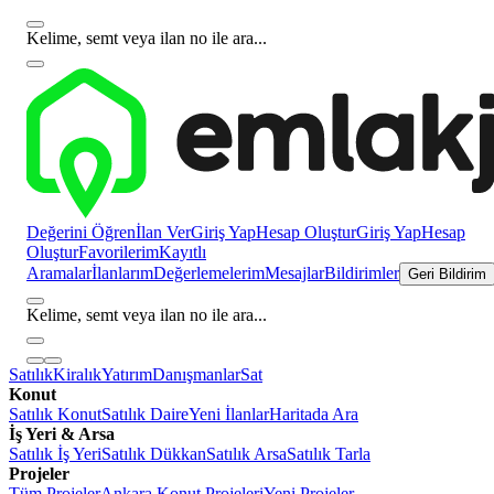
Kelime, semt veya ilan no ile ara...
Değerini Öğren
İlan Ver
Giriş Yap
Hesap Oluştur
Giriş Yap
Hesap
Oluştur
Favorilerim
Kayıtlı
Aramalar
İlanlarım
Değerlemelerim
Mesajlar
Bildirimler
Geri Bildirim
Kelime, semt veya ilan no ile ara...
Satılık
Kiralık
Yatırım
Danışmanlar
Sat
Konut
Satılık Konut
Satılık Daire
Yeni İlanlar
Haritada Ara
İş Yeri & Arsa
Satılık İş Yeri
Satılık Dükkan
Satılık Arsa
Satılık Tarla
Projeler
Tüm Projeler
Ankara Konut Projeleri
Yeni Projeler