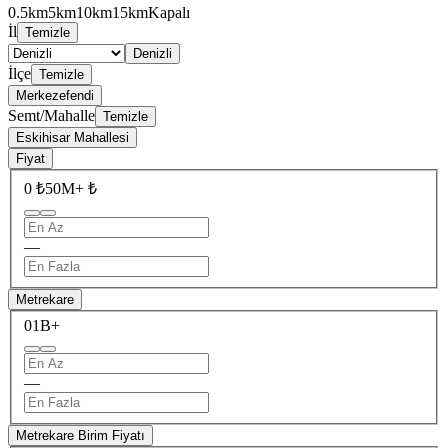
0.5km
5km
10km
15km
Kapalı
İl
Temizle
Denizli
İlçe
Temizle
Merkezefendi
Semt/Mahalle
Temizle
Eskihisar Mahallesi
Fiyat
0 ₺
50M+ ₺
—
Metrekare
0
1B+
—
Metrekare Birim Fiyatı