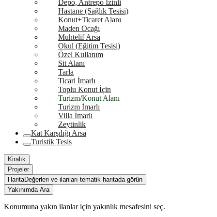
Depo, Antrepo İzinli
Hastane (Sağlık Tesisi)
Konut+Ticaret Alanı
Maden Ocağı
Muhtelif Arsa
Okul (Eğitim Tesisi)
Özel Kullanım
Sit Alanı
Tarla
Ticari İmarlı
Toplu Konut İçin
Turizm/Konut Alanı
Turizm İmarlı
Villa İmarlı
Zeytinlik
Kat Karşılığı Arsa
Turistik Tesis
Kiralık
Projeler
Harita
Değerleri ve ilanları tematik haritada görün
Yakınımda Ara
Konumuna yakın ilanlar için yakınlık mesafesini seç.