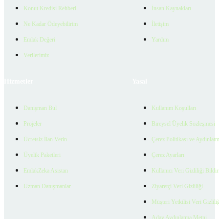
Konut Kredisi Rehberi
İnsan Kaynakları
Ne Kadar Ödeyebilirim
İletişim
Emlak Değeri
Yardım
Verilerimiz
Hizmetler
Yasal
Danışman Bul
Kullanım Koşulları
Projeler
Bireysel Üyelik Sözleşmesi
Ücretsiz İlan Verin
Çerez Politikası ve Aydınlat
Üyelik Paketleri
Çerez Ayarları
EmlakZeka Asistan
Kullanıcı Veri Gizliliği Bildi
Uzman Danışmanlar
Ziyaretçi Veri Gizliliği
Müşteri Yetkilisi Veri Gizlili
Aday Aydınlatma Metni