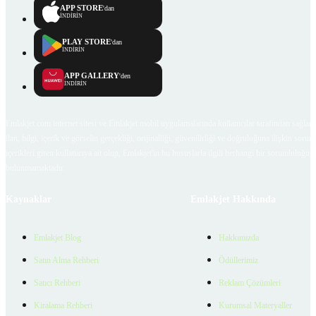
APP STORE
'dan
İNDİRİN
PLAY STORE
'dan
İNDİRİN
APP GALLERY
'den
İNDİRİN
Emlakjet.com internet sitesi ve Emlakjet mobil uygulamalarında kullanıcılar tarafından sağlana
ilan, bilgi, içerik ve görselin gerçekliği, orijinalliği, güvenilirliği ve doğruluğuna ilişkin soru
içerikleri giren kullanıcıya ait olup, Emlakjet'in bu hususlarla ilgili herhangi bir sorumluluğu
bulunmamaktadır.
Kaynaklar
Emlakjet Hakkında
Emlakjet Blog
Hakkımızda
Satın Alma Rehberi
Ödüllerimiz
Satıcı Rehberi
Reklam Çözümleri
Kiralama Rehberi
Kurumsal Materyaller