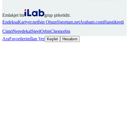
Emlakjet bir
grup şirketidir.
Endeksa
Kariyer.net
İşin Olsun
Sigortam.net
Arabam.com
Hangikredi
Cimri
Neredekal
SteelOrbis
Chemorbis
Ara
Favorilerim
İlan Ver
Keşfet
Hesabım