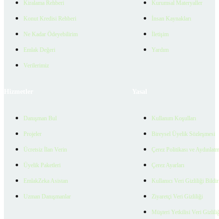
Kiralama Rehberi
Kurumsal Materyaller
Konut Kredisi Rehberi
İnsan Kaynakları
Ne Kadar Ödeyebilirim
İletişim
Emlak Değeri
Yardım
Verilerimiz
Hizmetler
Yasal
Danışman Bul
Kullanım Koşulları
Projeler
Bireysel Üyelik Sözleşmesi
Ücretsiz İlan Verin
Çerez Politikası ve Aydınlat
Üyelik Paketleri
Çerez Ayarları
EmlakZeka Asistan
Kullanıcı Veri Gizliliği Bildi
Uzman Danışmanlar
Ziyaretçi Veri Gizliliği
Müşteri Yetkilisi Veri Gizlili