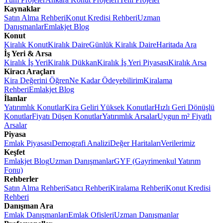
Kaynaklar
Satın Alma Rehberi
Konut Kredisi Rehberi
Uzman
Danışmanlar
Emlakjet Blog
Konut
Kiralık Konut
Kiralık Daire
Günlük Kiralık Daire
Haritada Ara
İş Yeri & Arsa
Kiralık İş Yeri
Kiralık Dükkan
Kiralık İş Yeri Piyasası
Kiralık Arsa
Kiracı Araçları
Kira Değerini Öğren
Ne Kadar Ödeyebilirim
Kiralama
Rehberi
Emlakjet Blog
İlanlar
Yatırımlık Konutlar
Kira Geliri Yüksek Konutlar
Hızlı Geri Dönüşlü
Konutlar
Fiyatı Düşen Konutlar
Yatırımlık Arsalar
Uygun m² Fiyatlı
Arsalar
Piyasa
Emlak Piyasası
Demografi Analizi
Değer Haritaları
Verilerimiz
Keşfet
Emlakjet Blog
Uzman Danışmanlar
GYF (Gayrimenkul Yatırım
Fonu)
Rehberler
Satın Alma Rehberi
Satıcı Rehberi
Kiralama Rehberi
Konut Kredisi
Rehberi
Danışman Ara
Emlak Danışmanları
Emlak Ofisleri
Uzman Danışmanlar