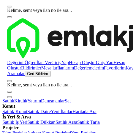
Kelime, semt veya ilan no ile ara...
Değerini Öğren
İlan Ver
Giriş Yap
Hesap Oluştur
Giriş Yap
Hesap
Oluştur
Bildirimler
Mesajlar
İlanlarım
Değerlemelerim
Favorilerim
Kayı
Aramalar
Geri Bildirim
Kelime, semt veya ilan no ile ara...
Satılık
Kiralık
Yatırım
Danışmanlar
Sat
Konut
Satılık Konut
Satılık Daire
Yeni İlanlar
Haritada Ara
İş Yeri & Arsa
Satılık İş Yeri
Satılık Dükkan
Satılık Arsa
Satılık Tarla
Projeler
Tüm Projeler
Ankara Konut Projeleri
Yeni Projeler