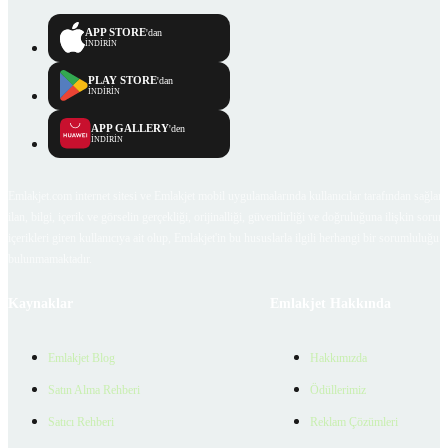
APP STORE
'dan
İNDİRİN
PLAY STORE
'dan
İNDİRİN
APP GALLERY
'den
İNDİRİN
Emlakjet.com internet sitesi ve Emlakjet mobil uygulamalarında kullanıcılar tarafından sağlana
ilan, bilgi, içerik ve görselin gerçekliği, orijinalliği, güvenilirliği ve doğruluğuna ilişkin soru
içerikleri giren kullanıcıya ait olup, Emlakjet'in bu hususlarla ilgili herhangi bir sorumluluğu
bulunmamaktadır.
Kaynaklar
Emlakjet Hakkında
Emlakjet Blog
Hakkımızda
Satın Alma Rehberi
Ödüllerimiz
Satıcı Rehberi
Reklam Çözümleri