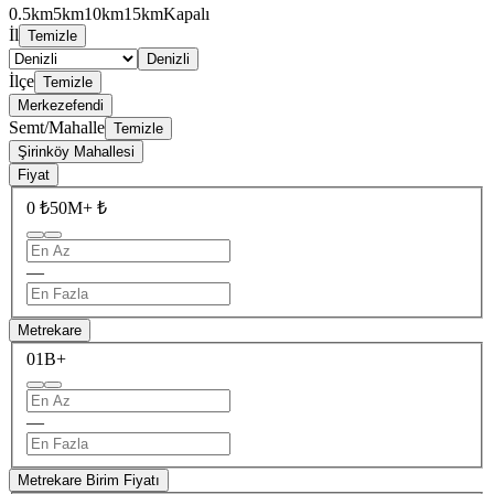
0.5km
5km
10km
15km
Kapalı
İl
Temizle
Denizli
İlçe
Temizle
Merkezefendi
Semt/Mahalle
Temizle
Şirinköy Mahallesi
Fiyat
0 ₺
50M+ ₺
—
Metrekare
0
1B+
—
Metrekare Birim Fiyatı