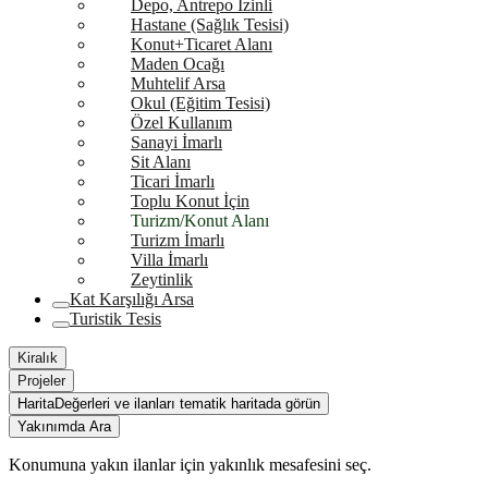
Depo, Antrepo İzinli
Hastane (Sağlık Tesisi)
Konut+Ticaret Alanı
Maden Ocağı
Muhtelif Arsa
Okul (Eğitim Tesisi)
Özel Kullanım
Sanayi İmarlı
Sit Alanı
Ticari İmarlı
Toplu Konut İçin
Turizm/Konut Alanı
Turizm İmarlı
Villa İmarlı
Zeytinlik
Kat Karşılığı Arsa
Turistik Tesis
Kiralık
Projeler
Harita
Değerleri ve ilanları tematik haritada görün
Yakınımda Ara
Konumuna yakın ilanlar için yakınlık mesafesini seç.