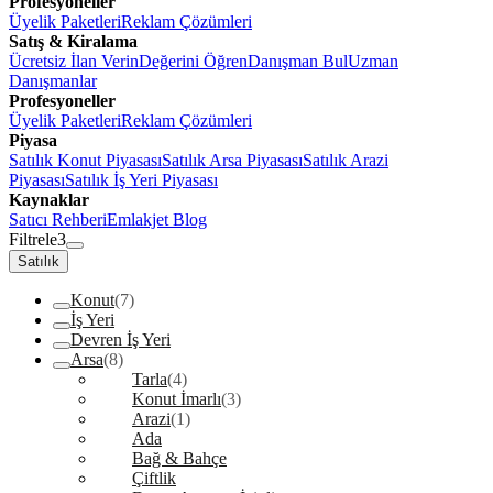
Profesyoneller
Üyelik Paketleri
Reklam Çözümleri
Satış & Kiralama
Ücretsiz İlan Verin
Değerini Öğren
Danışman Bul
Uzman
Danışmanlar
Profesyoneller
Üyelik Paketleri
Reklam Çözümleri
Piyasa
Satılık Konut Piyasası
Satılık Arsa Piyasası
Satılık Arazi
Piyasası
Satılık İş Yeri Piyasası
Kaynaklar
Satıcı Rehberi
Emlakjet Blog
Filtrele
3
Satılık
Konut
(7)
İş Yeri
Devren İş Yeri
Arsa
(8)
Tarla
(4)
Konut İmarlı
(3)
Arazi
(1)
Ada
Bağ & Bahçe
Çiftlik