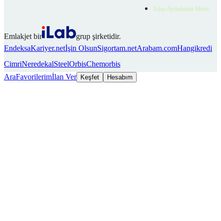
Aday Aydınlatma Metni
Emlakjet bir
grup şirketidir.
Endeksa
Kariyer.net
İşin Olsun
Sigortam.net
Arabam.com
Hangikredi
Cimri
Neredekal
SteelOrbis
Chemorbis
Ara
Favorilerim
İlan Ver
Keşfet
Hesabım