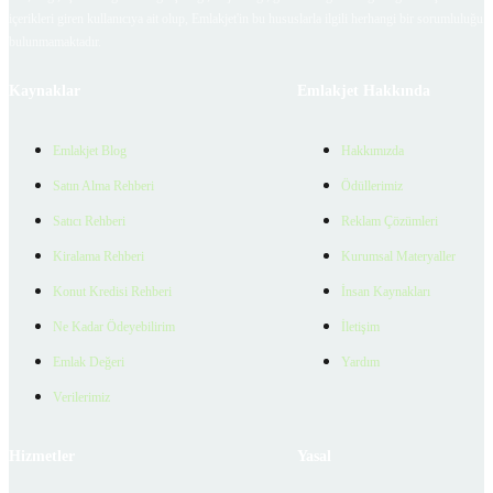
içerikleri giren kullanıcıya ait olup, Emlakjet'in bu hususlarla ilgili herhangi bir sorumluluğu
bulunmamaktadır.
Kaynaklar
Emlakjet Hakkında
Emlakjet Blog
Hakkımızda
Satın Alma Rehberi
Ödüllerimiz
Satıcı Rehberi
Reklam Çözümleri
Kiralama Rehberi
Kurumsal Materyaller
Konut Kredisi Rehberi
İnsan Kaynakları
Ne Kadar Ödeyebilirim
İletişim
Emlak Değeri
Yardım
Verilerimiz
Hizmetler
Yasal