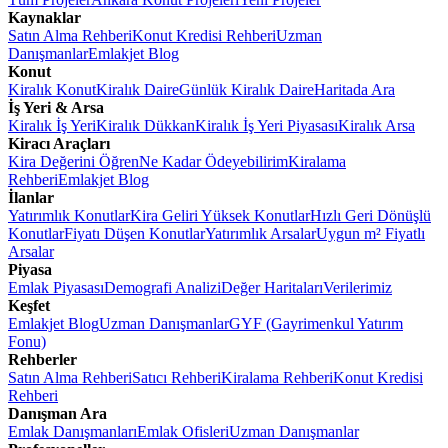
Kaynaklar
Satın Alma Rehberi
Konut Kredisi Rehberi
Uzman
Danışmanlar
Emlakjet Blog
Konut
Kiralık Konut
Kiralık Daire
Günlük Kiralık Daire
Haritada Ara
İş Yeri & Arsa
Kiralık İş Yeri
Kiralık Dükkan
Kiralık İş Yeri Piyasası
Kiralık Arsa
Kiracı Araçları
Kira Değerini Öğren
Ne Kadar Ödeyebilirim
Kiralama
Rehberi
Emlakjet Blog
İlanlar
Yatırımlık Konutlar
Kira Geliri Yüksek Konutlar
Hızlı Geri Dönüşlü
Konutlar
Fiyatı Düşen Konutlar
Yatırımlık Arsalar
Uygun m² Fiyatlı
Arsalar
Piyasa
Emlak Piyasası
Demografi Analizi
Değer Haritaları
Verilerimiz
Keşfet
Emlakjet Blog
Uzman Danışmanlar
GYF (Gayrimenkul Yatırım
Fonu)
Rehberler
Satın Alma Rehberi
Satıcı Rehberi
Kiralama Rehberi
Konut Kredisi
Rehberi
Danışman Ara
Emlak Danışmanları
Emlak Ofisleri
Uzman Danışmanlar