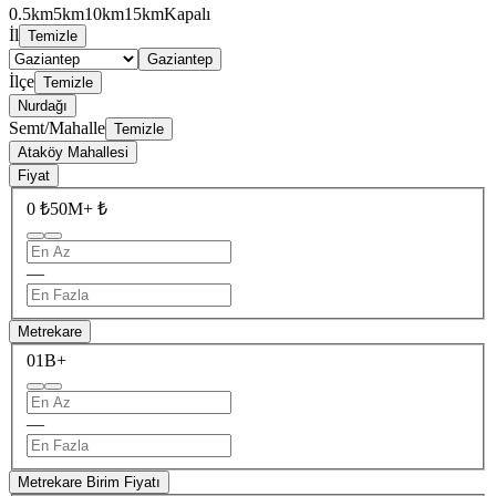
0.5km
5km
10km
15km
Kapalı
İl
Temizle
Gaziantep
İlçe
Temizle
Nurdağı
Semt/Mahalle
Temizle
Ataköy Mahallesi
Fiyat
0 ₺
50M+ ₺
—
Metrekare
0
1B+
—
Metrekare Birim Fiyatı