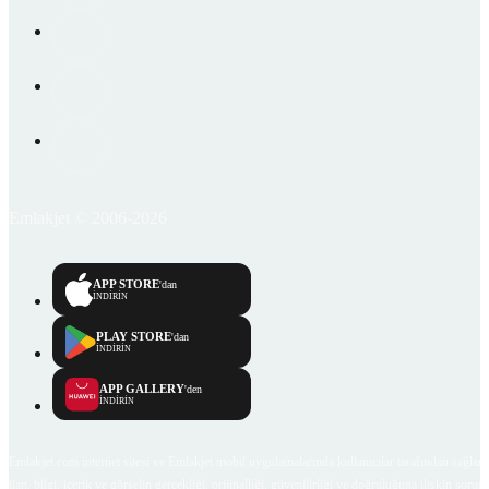
Emlakjet © 2006-2026
APP STORE
'dan
İNDİRİN
PLAY STORE
'dan
İNDİRİN
APP GALLERY
'den
İNDİRİN
Emlakjet.com internet sitesi ve Emlakjet mobil uygulamalarında kullanıcılar tarafından sağlana
ilan, bilgi, içerik ve görselin gerçekliği, orijinalliği, güvenilirliği ve doğruluğuna ilişkin soru