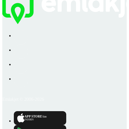
Emlakjet © 2006-2026
APP STORE
'dan
İNDİRİN