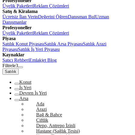
Profesyoneller
Üyelik Paketleri
Reklam Çözümleri
Satış & Kiralama
Ücretsiz İlan Verin
Değerini Öğren
Danışman Bul
Uzman
Danışmanlar
Profesyoneller
Üyelik Paketleri
Reklam Çözümleri
Piyasa
Satılık Konut Piyasası
Satılık Arsa Piyasası
Satılık Arazi
Piyasası
Satılık İş Yeri Piyasası
Kaynaklar
Satıcı Rehberi
Emlakjet Blog
Filtrele
3
Satılık
Konut
İş Yeri
Devren İş Yeri
Arsa
Ada
Arazi
Bağ & Bahçe
Çiftlik
Depo, Antrepo İzinli
Hastane (Sağlık Tesisi)