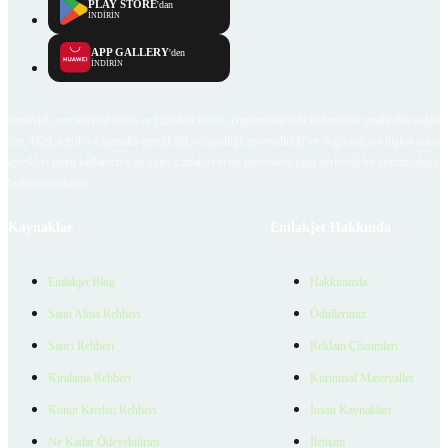
PLAY STORE
'dan
İNDİRİN
APP GALLERY
'den
İNDİRİN
Emlakjet.com internet sitesi ve Emlakjet mobil uygulamalarında kullanıcılar tarafından sağlana
ilan, bilgi, içerik ve görselin gerçekliği, orijinalliği, güvenilirliği ve doğruluğuna ilişkin soru
içerikleri giren kullanıcıya ait olup, Emlakjet'in bu hususlarla ilgili herhangi bir sorumluluğu
bulunmamaktadır.
Kaynaklar
Emlakjet Hakkında
Emlakjet Blog
Hakkımızda
Satın Alma Rehberi
Ödüllerimiz
Satıcı Rehberi
Reklam Çözümleri
Kiralama Rehberi
Kurumsal Materyaller
Konut Kredisi Rehberi
İnsan Kaynakları
Ne Kadar Ödeyebilirim
İletişim