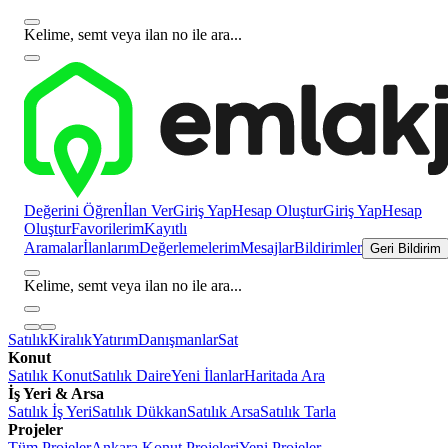
Kelime, semt veya ilan no ile ara...
Değerini Öğren
İlan Ver
Giriş Yap
Hesap Oluştur
Giriş Yap
Hesap
Oluştur
Favorilerim
Kayıtlı
Aramalar
İlanlarım
Değerlemelerim
Mesajlar
Bildirimler
Geri Bildirim
Kelime, semt veya ilan no ile ara...
Satılık
Kiralık
Yatırım
Danışmanlar
Sat
Konut
Satılık Konut
Satılık Daire
Yeni İlanlar
Haritada Ara
İş Yeri & Arsa
Satılık İş Yeri
Satılık Dükkan
Satılık Arsa
Satılık Tarla
Projeler
Tüm Projeler
Ankara Konut Projeleri
Yeni Projeler