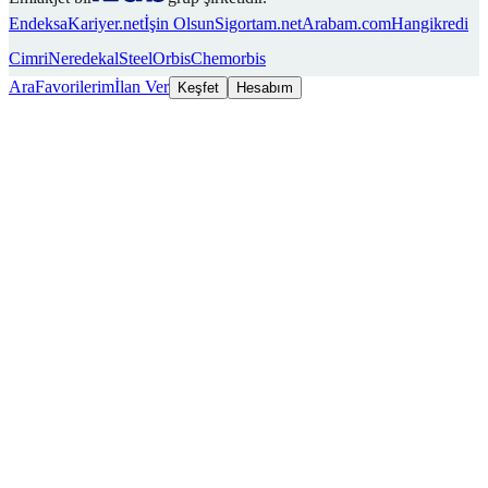
Endeksa
Kariyer.net
İşin Olsun
Sigortam.net
Arabam.com
Hangikredi
Cimri
Neredekal
SteelOrbis
Chemorbis
Ara
Favorilerim
İlan Ver
Keşfet
Hesabım