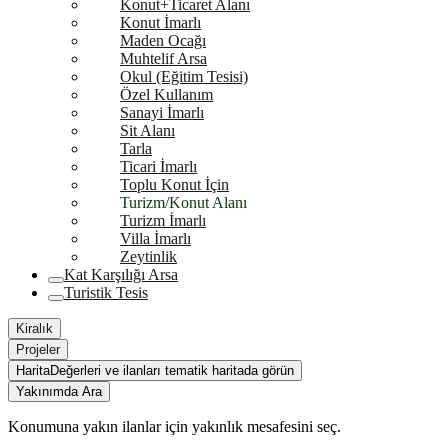
Konut+Ticaret Alanı
Konut İmarlı
Maden Ocağı
Muhtelif Arsa
Okul (Eğitim Tesisi)
Özel Kullanım
Sanayi İmarlı
Sit Alanı
Tarla
Ticari İmarlı
Toplu Konut İçin
Turizm/Konut Alanı
Turizm İmarlı
Villa İmarlı
Zeytinlik
Kat Karşılığı Arsa
Turistik Tesis
Kiralık
Projeler
Harita
Değerleri ve ilanları tematik haritada görün
Yakınımda Ara
Konumuna yakın ilanlar için yakınlık mesafesini seç.