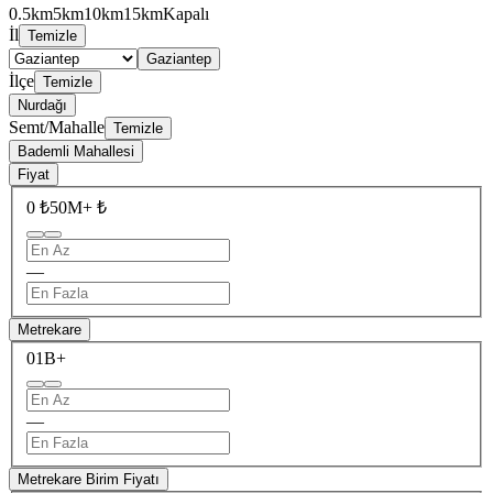
0.5km
5km
10km
15km
Kapalı
İl
Temizle
Gaziantep
İlçe
Temizle
Nurdağı
Semt/Mahalle
Temizle
Bademli Mahallesi
Fiyat
0 ₺
50M+ ₺
—
Metrekare
0
1B+
—
Metrekare Birim Fiyatı