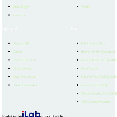
Emlak Değeri
Yardım
Verilerimiz
Hizmetler
Yasal
Danışman Bul
Kullanım Koşulları
Projeler
Bireysel Üyelik Sözleşmesi
Ücretsiz İlan Verin
Çerez Politikası ve Aydınlat
Üyelik Paketleri
Çerez Ayarları
EmlakZeka Asistan
Kullanıcı Veri Gizliliği Bildi
Uzman Danışmanlar
Ziyaretçi Veri Gizliliği
Müşteri Yetkilisi Veri Gizlili
Aday Aydınlatma Metni
Emlakjet bir
grup şirketidir.