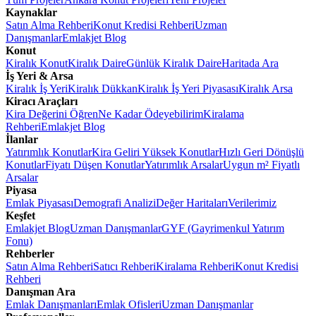
Kaynaklar
Satın Alma Rehberi
Konut Kredisi Rehberi
Uzman
Danışmanlar
Emlakjet Blog
Konut
Kiralık Konut
Kiralık Daire
Günlük Kiralık Daire
Haritada Ara
İş Yeri & Arsa
Kiralık İş Yeri
Kiralık Dükkan
Kiralık İş Yeri Piyasası
Kiralık Arsa
Kiracı Araçları
Kira Değerini Öğren
Ne Kadar Ödeyebilirim
Kiralama
Rehberi
Emlakjet Blog
İlanlar
Yatırımlık Konutlar
Kira Geliri Yüksek Konutlar
Hızlı Geri Dönüşlü
Konutlar
Fiyatı Düşen Konutlar
Yatırımlık Arsalar
Uygun m² Fiyatlı
Arsalar
Piyasa
Emlak Piyasası
Demografi Analizi
Değer Haritaları
Verilerimiz
Keşfet
Emlakjet Blog
Uzman Danışmanlar
GYF (Gayrimenkul Yatırım
Fonu)
Rehberler
Satın Alma Rehberi
Satıcı Rehberi
Kiralama Rehberi
Konut Kredisi
Rehberi
Danışman Ara
Emlak Danışmanları
Emlak Ofisleri
Uzman Danışmanlar