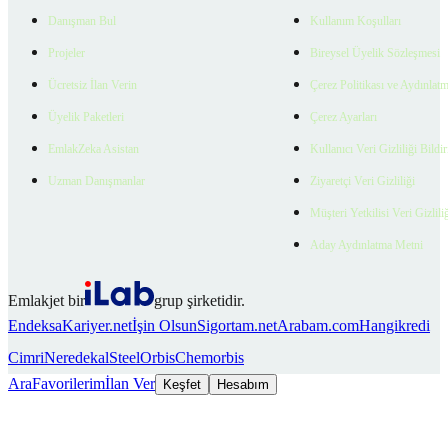
Danışman Bul
Kullanım Koşulları
Projeler
Bireysel Üyelik Sözleşmesi
Ücretsiz İlan Verin
Çerez Politikası ve Aydınlat
Üyelik Paketleri
Çerez Ayarları
EmlakZeka Asistan
Kullanıcı Veri Gizliliği Bildi
Uzman Danışmanlar
Ziyaretçi Veri Gizliliği
Müşteri Yetkilisi Veri Gizlili
Aday Aydınlatma Metni
Emlakjet bir
grup şirketidir.
Endeksa
Kariyer.net
İşin Olsun
Sigortam.net
Arabam.com
Hangikredi
Cimri
Neredekal
SteelOrbis
Chemorbis
Ara
Favorilerim
İlan Ver
Keşfet
Hesabım