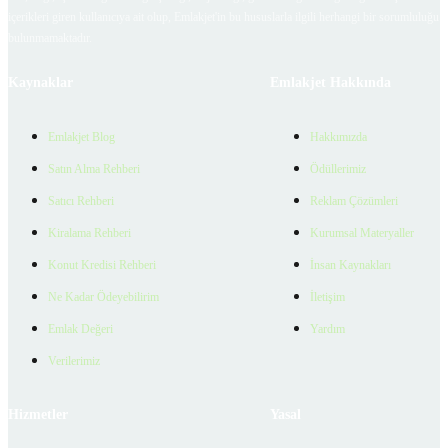
içerikleri giren kullanıcıya ait olup, Emlakjet'in bu hususlarla ilgili herhangi bir sorumluluğu
bulunmamaktadır.
Kaynaklar
Emlakjet Hakkında
Emlakjet Blog
Hakkımızda
Satın Alma Rehberi
Ödüllerimiz
Satıcı Rehberi
Reklam Çözümleri
Kiralama Rehberi
Kurumsal Materyaller
Konut Kredisi Rehberi
İnsan Kaynakları
Ne Kadar Ödeyebilirim
İletişim
Emlak Değeri
Yardım
Verilerimiz
Hizmetler
Yasal