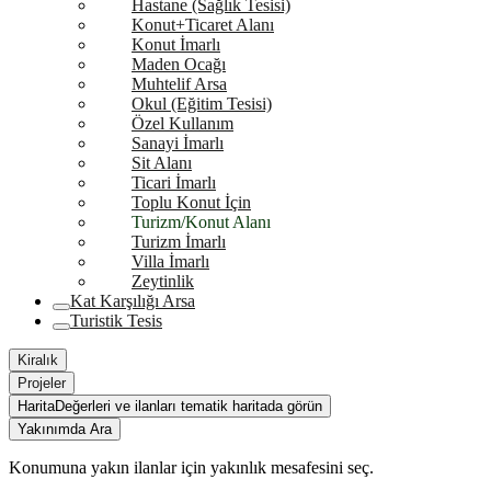
Hastane (Sağlık Tesisi)
Konut+Ticaret Alanı
Konut İmarlı
Maden Ocağı
Muhtelif Arsa
Okul (Eğitim Tesisi)
Özel Kullanım
Sanayi İmarlı
Sit Alanı
Ticari İmarlı
Toplu Konut İçin
Turizm/Konut Alanı
Turizm İmarlı
Villa İmarlı
Zeytinlik
Kat Karşılığı Arsa
Turistik Tesis
Kiralık
Projeler
Harita
Değerleri ve ilanları tematik haritada görün
Yakınımda Ara
Konumuna yakın ilanlar için yakınlık mesafesini seç.