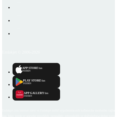
Emlakjet © 2006-2026
APP STORE
'dan
İNDİRİN
PLAY STORE
'dan
İNDİRİN
APP GALLERY
'den
İNDİRİN
Emlakjet.com internet sitesi ve Emlakjet mobil uygulamalarında kullanıcılar tarafından sağlana
ilan, bilgi, içerik ve görselin gerçekliği, orijinalliği, güvenilirliği ve doğruluğuna ilişkin soru