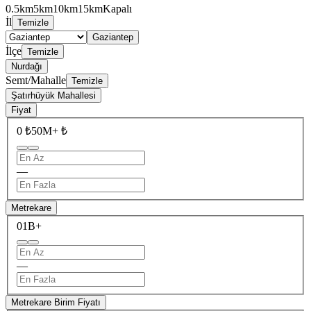
0.5km
5km
10km
15km
Kapalı
İl
Temizle
Gaziantep
İlçe
Temizle
Nurdağı
Semt/Mahalle
Temizle
Şatırhüyük Mahallesi
Fiyat
0 ₺
50M+ ₺
—
Metrekare
0
1B+
—
Metrekare Birim Fiyatı