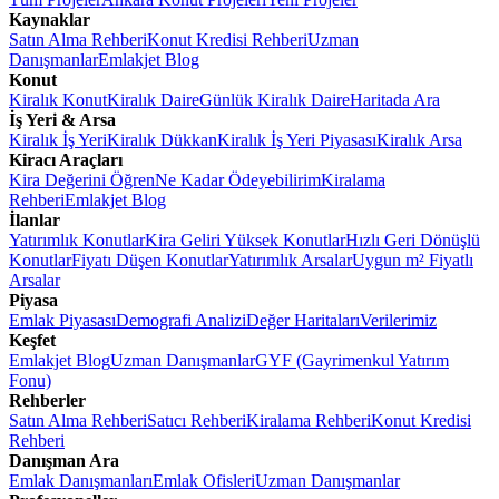
Kaynaklar
Satın Alma Rehberi
Konut Kredisi Rehberi
Uzman
Danışmanlar
Emlakjet Blog
Konut
Kiralık Konut
Kiralık Daire
Günlük Kiralık Daire
Haritada Ara
İş Yeri & Arsa
Kiralık İş Yeri
Kiralık Dükkan
Kiralık İş Yeri Piyasası
Kiralık Arsa
Kiracı Araçları
Kira Değerini Öğren
Ne Kadar Ödeyebilirim
Kiralama
Rehberi
Emlakjet Blog
İlanlar
Yatırımlık Konutlar
Kira Geliri Yüksek Konutlar
Hızlı Geri Dönüşlü
Konutlar
Fiyatı Düşen Konutlar
Yatırımlık Arsalar
Uygun m² Fiyatlı
Arsalar
Piyasa
Emlak Piyasası
Demografi Analizi
Değer Haritaları
Verilerimiz
Keşfet
Emlakjet Blog
Uzman Danışmanlar
GYF (Gayrimenkul Yatırım
Fonu)
Rehberler
Satın Alma Rehberi
Satıcı Rehberi
Kiralama Rehberi
Konut Kredisi
Rehberi
Danışman Ara
Emlak Danışmanları
Emlak Ofisleri
Uzman Danışmanlar