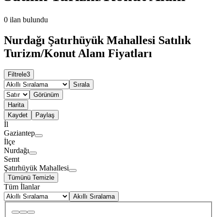
0
ilan bulundu
Nurdağı Şatırhüyük Mahallesi Satılık
Turizm/Konut Alanı Fiyatları
Filtrele
3
Sırala
Görünüm
Harita
Kaydet
Paylaş
İl
Gaziantep
İlçe
Nurdağı
Semt
Şatırhüyük Mahallesi
Tümünü Temizle
Tüm İlanlar
Akıllı Sıralama