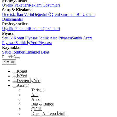
Profesyoneller
Üyelik Paketleri
Reklam Çözümleri
Satış & Kiralama
Ücretsiz İlan Verin
Değerini Öğren
Danışman Bul
Uzman
Danışmanlar
Profesyoneller
Üyelik Paketleri
Reklam Çözümleri
Piyasa
Satılık Konut Piyasası
Satılık Arsa Piyasası
Satılık Arazi
Piyasası
Satılık İş Yeri Piyasası
Kaynaklar
Satıcı Rehberi
Emlakjet Blog
Filtrele
3
Satılık
Konut
İş Yeri
Devren İş Yeri
Arsa
(1)
Tarla
(1)
Ada
Arazi
Bağ & Bahçe
Çiftlik
Depo, Antrepo İzinli