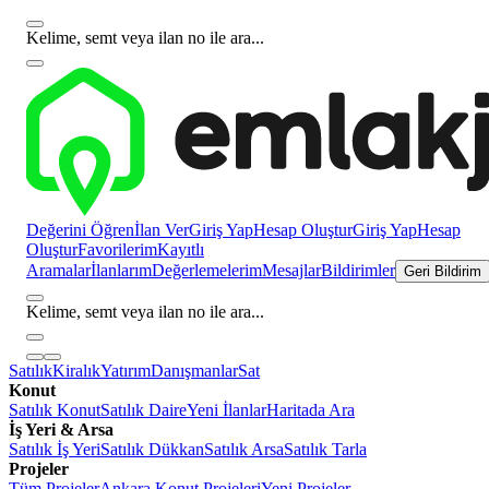
Kelime, semt veya ilan no ile ara...
Değerini Öğren
İlan Ver
Giriş Yap
Hesap Oluştur
Giriş Yap
Hesap
Oluştur
Favorilerim
Kayıtlı
Aramalar
İlanlarım
Değerlemelerim
Mesajlar
Bildirimler
Geri Bildirim
Kelime, semt veya ilan no ile ara...
Satılık
Kiralık
Yatırım
Danışmanlar
Sat
Konut
Satılık Konut
Satılık Daire
Yeni İlanlar
Haritada Ara
İş Yeri & Arsa
Satılık İş Yeri
Satılık Dükkan
Satılık Arsa
Satılık Tarla
Projeler
Tüm Projeler
Ankara Konut Projeleri
Yeni Projeler