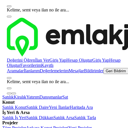
Kelime, semt veya ilan no ile ara...
Değerini Öğren
İlan Ver
Giriş Yap
Hesap Oluştur
Giriş Yap
Hesap
Oluştur
Favorilerim
Kayıtlı
Aramalar
İlanlarım
Değerlemelerim
Mesajlar
Bildirimler
Geri Bildirim
Kelime, semt veya ilan no ile ara...
Satılık
Kiralık
Yatırım
Danışmanlar
Sat
Konut
Satılık Konut
Satılık Daire
Yeni İlanlar
Haritada Ara
İş Yeri & Arsa
Satılık İş Yeri
Satılık Dükkan
Satılık Arsa
Satılık Tarla
Projeler
Tüm Projeler
Ankara Konut Projeleri
Yeni Projeler