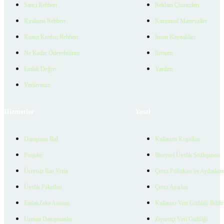
Satıcı Rehberi
Reklam Çözümleri
Kiralama Rehberi
Kurumsal Materyaller
Konut Kredisi Rehberi
İnsan Kaynakları
Ne Kadar Ödeyebilirim
İletişim
Emlak Değeri
Yardım
Verilerimiz
Hizmetler
Yasal
Danışman Bul
Kullanım Koşulları
Projeler
Bireysel Üyelik Sözleşmesi
Ücretsiz İlan Verin
Çerez Politikası ve Aydınlat
Üyelik Paketleri
Çerez Ayarları
EmlakZeka Asistan
Kullanıcı Veri Gizliliği Bildi
Uzman Danışmanlar
Ziyaretçi Veri Gizliliği