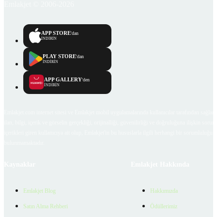
Emlakjet © 2006-2026
APP STORE
'dan
İNDİRİN
PLAY STORE
'dan
İNDİRİN
APP GALLERY
'den
İNDİRİN
Emlakjet.com internet sitesi ve Emlakjet mobil uygulamalarında kullanıcılar tarafından sağlana
ilan, bilgi, içerik ve görselin gerçekliği, orijinalliği, güvenilirliği ve doğruluğuna ilişkin soru
içerikleri giren kullanıcıya ait olup, Emlakjet'in bu hususlarla ilgili herhangi bir sorumluluğu
bulunmamaktadır.
Kaynaklar
Emlakjet Hakkında
Emlakjet Blog
Hakkımızda
Satın Alma Rehberi
Ödüllerimiz