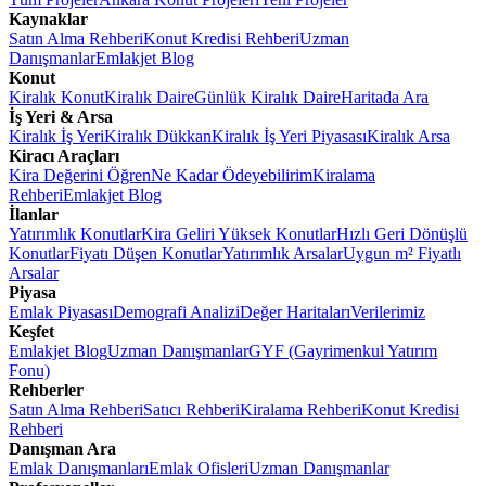
Kaynaklar
Satın Alma Rehberi
Konut Kredisi Rehberi
Uzman
Danışmanlar
Emlakjet Blog
Konut
Kiralık Konut
Kiralık Daire
Günlük Kiralık Daire
Haritada Ara
İş Yeri & Arsa
Kiralık İş Yeri
Kiralık Dükkan
Kiralık İş Yeri Piyasası
Kiralık Arsa
Kiracı Araçları
Kira Değerini Öğren
Ne Kadar Ödeyebilirim
Kiralama
Rehberi
Emlakjet Blog
İlanlar
Yatırımlık Konutlar
Kira Geliri Yüksek Konutlar
Hızlı Geri Dönüşlü
Konutlar
Fiyatı Düşen Konutlar
Yatırımlık Arsalar
Uygun m² Fiyatlı
Arsalar
Piyasa
Emlak Piyasası
Demografi Analizi
Değer Haritaları
Verilerimiz
Keşfet
Emlakjet Blog
Uzman Danışmanlar
GYF (Gayrimenkul Yatırım
Fonu)
Rehberler
Satın Alma Rehberi
Satıcı Rehberi
Kiralama Rehberi
Konut Kredisi
Rehberi
Danışman Ara
Emlak Danışmanları
Emlak Ofisleri
Uzman Danışmanlar