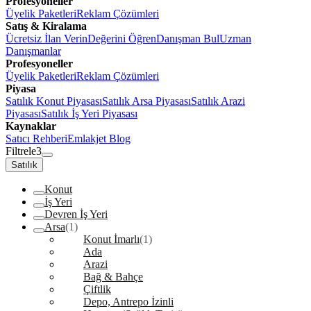
Profesyoneller
Üyelik Paketleri
Reklam Çözümleri
Satış & Kiralama
Ücretsiz İlan Verin
Değerini Öğren
Danışman Bul
Uzman
Danışmanlar
Profesyoneller
Üyelik Paketleri
Reklam Çözümleri
Piyasa
Satılık Konut Piyasası
Satılık Arsa Piyasası
Satılık Arazi
Piyasası
Satılık İş Yeri Piyasası
Kaynaklar
Satıcı Rehberi
Emlakjet Blog
Filtrele
3
Satılık
Konut
İş Yeri
Devren İş Yeri
Arsa
(1)
Konut İmarlı
(1)
Ada
Arazi
Bağ & Bahçe
Çiftlik
Depo, Antrepo İzinli