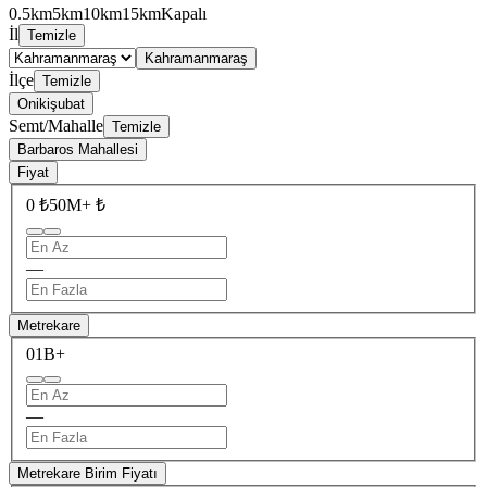
0.5km
5km
10km
15km
Kapalı
İl
Temizle
Kahramanmaraş
İlçe
Temizle
Onikişubat
Semt/Mahalle
Temizle
Barbaros Mahallesi
Fiyat
0 ₺
50M+ ₺
—
Metrekare
0
1B+
—
Metrekare Birim Fiyatı