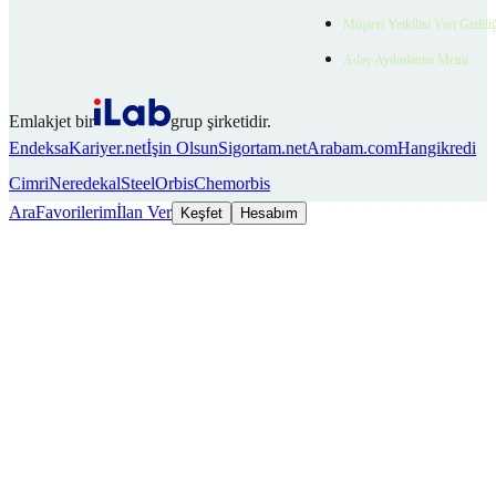
Müşteri Yetkilisi Veri Gizlili
Aday Aydınlatma Metni
Emlakjet bir
grup şirketidir.
Endeksa
Kariyer.net
İşin Olsun
Sigortam.net
Arabam.com
Hangikredi
Cimri
Neredekal
SteelOrbis
Chemorbis
Ara
Favorilerim
İlan Ver
Keşfet
Hesabım