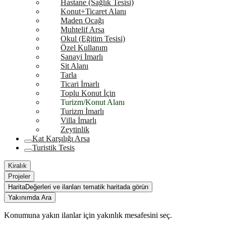
Hastane (Sağlık Tesisi)
Konut+Ticaret Alanı
Maden Ocağı
Muhtelif Arsa
Okul (Eğitim Tesisi)
Özel Kullanım
Sanayi İmarlı
Sit Alanı
Tarla
Ticari İmarlı
Toplu Konut İçin
Turizm/Konut Alanı
Turizm İmarlı
Villa İmarlı
Zeytinlik
Kat Karşılığı Arsa
Turistik Tesis
Kiralık
Projeler
Harita
Değerleri ve ilanları tematik haritada görün
Yakınımda Ara
Konumuna yakın ilanlar için yakınlık mesafesini seç.