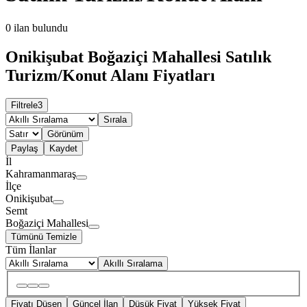
0
ilan bulundu
Onikişubat Boğaziçi Mahallesi Satılık
Turizm/Konut Alanı Fiyatları
Filtrele
3
Sırala
Görünüm
Paylaş
Kaydet
İl
Kahramanmaraş
İlçe
Onikişubat
Semt
Boğaziçi Mahallesi
Tümünü Temizle
Tüm İlanlar
Akıllı Sıralama
Fiyatı Düşen
Güncel İlan
Düşük Fiyat
Yüksek Fiyat