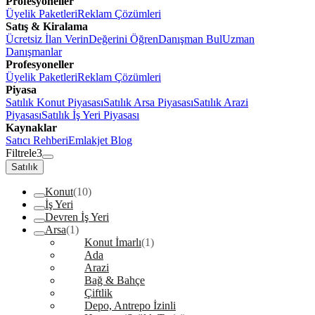
Profesyoneller
Üyelik Paketleri
Reklam Çözümleri
Satış & Kiralama
Ücretsiz İlan Verin
Değerini Öğren
Danışman Bul
Uzman
Danışmanlar
Profesyoneller
Üyelik Paketleri
Reklam Çözümleri
Piyasa
Satılık Konut Piyasası
Satılık Arsa Piyasası
Satılık Arazi
Piyasası
Satılık İş Yeri Piyasası
Kaynaklar
Satıcı Rehberi
Emlakjet Blog
Filtrele
3
Satılık
Konut
(10)
İş Yeri
Devren İş Yeri
Arsa
(1)
Konut İmarlı
(1)
Ada
Arazi
Bağ & Bahçe
Çiftlik
Depo, Antrepo İzinli