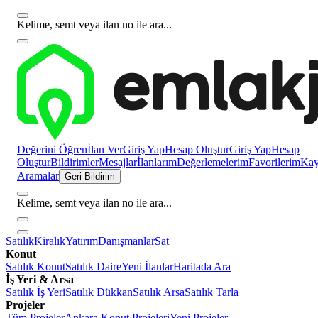
Kelime, semt veya ilan no ile ara...
Değerini Öğren
İlan Ver
Giriş Yap
Hesap Oluştur
Giriş Yap
Hesap
Oluştur
Bildirimler
Mesajlar
İlanlarım
Değerlemelerim
Favorilerim
Kayı
Aramalar
Geri Bildirim
Kelime, semt veya ilan no ile ara...
Satılık
Kiralık
Yatırım
Danışmanlar
Sat
Konut
Satılık Konut
Satılık Daire
Yeni İlanlar
Haritada Ara
İş Yeri & Arsa
Satılık İş Yeri
Satılık Dükkan
Satılık Arsa
Satılık Tarla
Projeler
Tüm Projeler
Ankara Konut Projeleri
Yeni Projeler