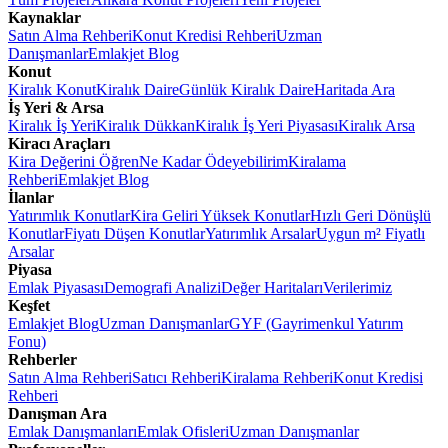
Kaynaklar
Satın Alma Rehberi
Konut Kredisi Rehberi
Uzman
Danışmanlar
Emlakjet Blog
Konut
Kiralık Konut
Kiralık Daire
Günlük Kiralık Daire
Haritada Ara
İş Yeri & Arsa
Kiralık İş Yeri
Kiralık Dükkan
Kiralık İş Yeri Piyasası
Kiralık Arsa
Kiracı Araçları
Kira Değerini Öğren
Ne Kadar Ödeyebilirim
Kiralama
Rehberi
Emlakjet Blog
İlanlar
Yatırımlık Konutlar
Kira Geliri Yüksek Konutlar
Hızlı Geri Dönüşlü
Konutlar
Fiyatı Düşen Konutlar
Yatırımlık Arsalar
Uygun m² Fiyatlı
Arsalar
Piyasa
Emlak Piyasası
Demografi Analizi
Değer Haritaları
Verilerimiz
Keşfet
Emlakjet Blog
Uzman Danışmanlar
GYF (Gayrimenkul Yatırım
Fonu)
Rehberler
Satın Alma Rehberi
Satıcı Rehberi
Kiralama Rehberi
Konut Kredisi
Rehberi
Danışman Ara
Emlak Danışmanları
Emlak Ofisleri
Uzman Danışmanlar