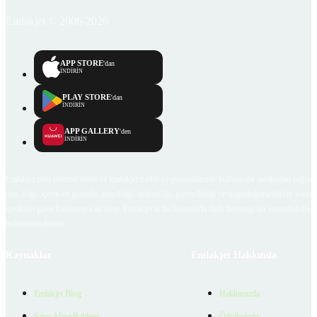
Emlakjet © 2006-2026
APP STORE
'dan
İNDİRİN
PLAY STORE
'dan
İNDİRİN
APP GALLERY
'den
İNDİRİN
Emlakjet.com internet sitesi ve Emlakjet mobil uygulamalarında kullanıcılar tarafından sağlana
ilan, bilgi, içerik ve görselin gerçekliği, orijinalliği, güvenilirliği ve doğruluğuna ilişkin soru
içerikleri giren kullanıcıya ait olup, Emlakjet'in bu hususlarla ilgili herhangi bir sorumluluğu
bulunmamaktadır.
Kaynaklar
Emlakjet Hakkında
Emlakjet Blog
Hakkımızda
Satın Alma Rehberi
Ödüllerimiz