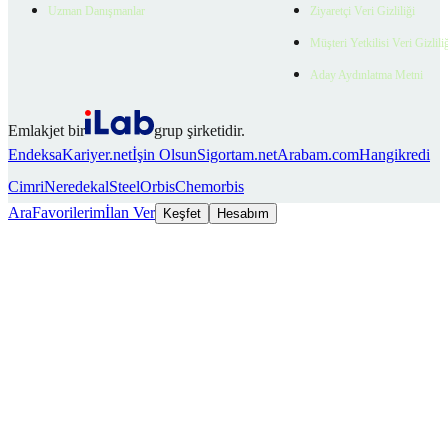
Uzman Danışmanlar
Ziyaretçi Veri Gizliliği
Müşteri Yetkilisi Veri Gizlili
Aday Aydınlatma Metni
Emlakjet bir
grup şirketidir.
Endeksa
Kariyer.net
İşin Olsun
Sigortam.net
Arabam.com
Hangikredi
Cimri
Neredekal
SteelOrbis
Chemorbis
Ara
Favorilerim
İlan Ver
Keşfet
Hesabım