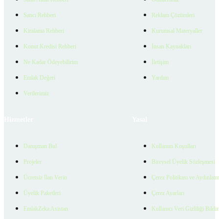
Satıcı Rehberi
Reklam Çözümleri
Kiralama Rehberi
Kurumsal Materyaller
Konut Kredisi Rehberi
İnsan Kaynakları
Ne Kadar Ödeyebilirim
İletişim
Emlak Değeri
Yardım
Verilerimiz
Hizmetler
Yasal
Danışman Bul
Kullanım Koşulları
Projeler
Bireysel Üyelik Sözleşmesi
Ücretsiz İlan Verin
Çerez Politikası ve Aydınlat
Üyelik Paketleri
Çerez Ayarları
EmlakZeka Asistan
Kullanıcı Veri Gizliliği Bildi