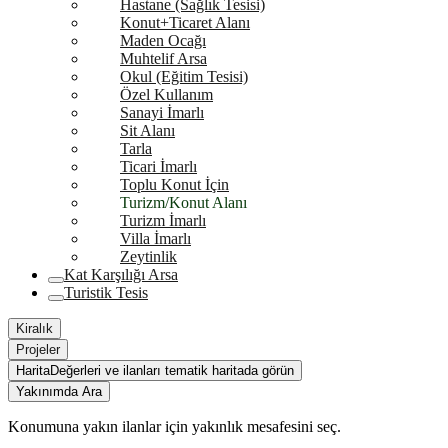
Hastane (Sağlık Tesisi)
Konut+Ticaret Alanı
Maden Ocağı
Muhtelif Arsa
Okul (Eğitim Tesisi)
Özel Kullanım
Sanayi İmarlı
Sit Alanı
Tarla
Ticari İmarlı
Toplu Konut İçin
Turizm/Konut Alanı
Turizm İmarlı
Villa İmarlı
Zeytinlik
Kat Karşılığı Arsa
Turistik Tesis
Kiralık
Projeler
Harita
Değerleri ve ilanları tematik haritada görün
Yakınımda Ara
Konumuna yakın ilanlar için yakınlık mesafesini seç.