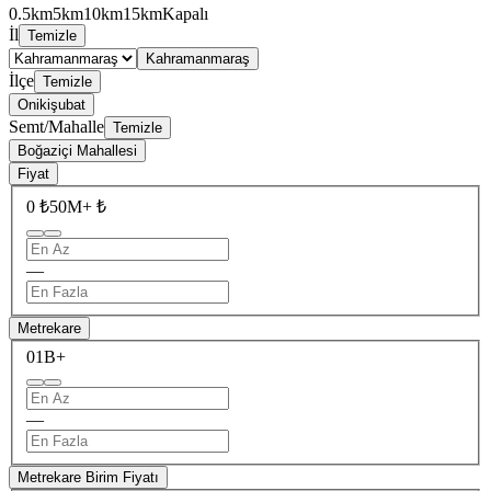
0.5km
5km
10km
15km
Kapalı
İl
Temizle
Kahramanmaraş
İlçe
Temizle
Onikişubat
Semt/Mahalle
Temizle
Boğaziçi Mahallesi
Fiyat
0 ₺
50M+ ₺
—
Metrekare
0
1B+
—
Metrekare Birim Fiyatı