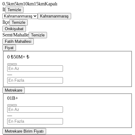
0.5km
5km
10km
15km
Kapalı
İl
Temizle
Kahramanmaraş
İlçe
Temizle
Onikişubat
Semt/Mahalle
Temizle
Fatih Mahallesi
Fiyat
0 ₺
50M+ ₺
—
Metrekare
0
1B+
—
Metrekare Birim Fiyatı