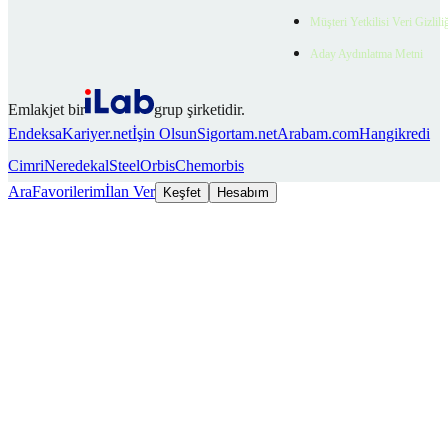
Müşteri Yetkilisi Veri Gizlili
Aday Aydınlatma Metni
Emlakjet bir
grup şirketidir.
Endeksa
Kariyer.net
İşin Olsun
Sigortam.net
Arabam.com
Hangikredi
Cimri
Neredekal
SteelOrbis
Chemorbis
Ara
Favorilerim
İlan Ver
Keşfet
Hesabım