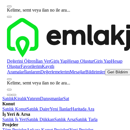
Kelime, semt veya ilan no ile ara...
Değerini Öğren
İlan Ver
Giriş Yap
Hesap Oluştur
Giriş Yap
Hesap
Oluştur
Favorilerim
Kayıtlı
Aramalar
İlanlarım
Değerlemelerim
Mesajlar
Bildirimler
Geri Bildirim
Kelime, semt veya ilan no ile ara...
Satılık
Kiralık
Yatırım
Danışmanlar
Sat
Konut
Satılık Konut
Satılık Daire
Yeni İlanlar
Haritada Ara
İş Yeri & Arsa
Satılık İş Yeri
Satılık Dükkan
Satılık Arsa
Satılık Tarla
Projeler
Tüm Projeler
Ankara Konut Projeleri
Yeni Projeler