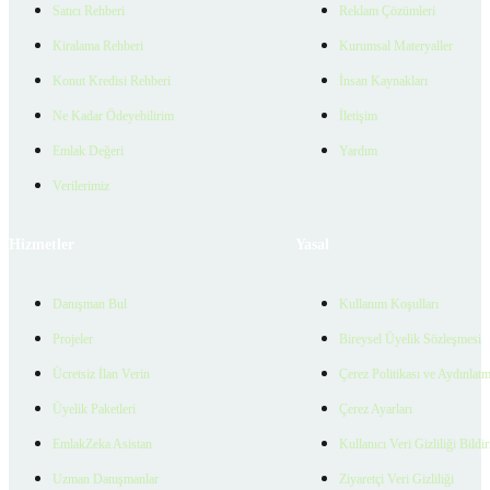
Satıcı Rehberi
Reklam Çözümleri
Kiralama Rehberi
Kurumsal Materyaller
Konut Kredisi Rehberi
İnsan Kaynakları
Ne Kadar Ödeyebilirim
İletişim
Emlak Değeri
Yardım
Verilerimiz
Hizmetler
Yasal
Danışman Bul
Kullanım Koşulları
Projeler
Bireysel Üyelik Sözleşmesi
Ücretsiz İlan Verin
Çerez Politikası ve Aydınlat
Üyelik Paketleri
Çerez Ayarları
EmlakZeka Asistan
Kullanıcı Veri Gizliliği Bildi
Uzman Danışmanlar
Ziyaretçi Veri Gizliliği