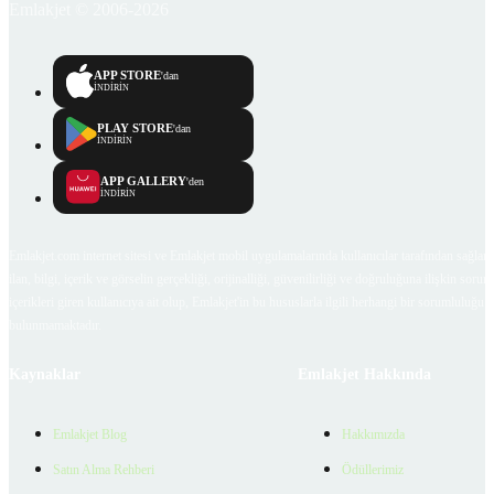
Emlakjet © 2006-2026
APP STORE
'dan
İNDİRİN
PLAY STORE
'dan
İNDİRİN
APP GALLERY
'den
İNDİRİN
Emlakjet.com internet sitesi ve Emlakjet mobil uygulamalarında kullanıcılar tarafından sağlana
ilan, bilgi, içerik ve görselin gerçekliği, orijinalliği, güvenilirliği ve doğruluğuna ilişkin soru
içerikleri giren kullanıcıya ait olup, Emlakjet'in bu hususlarla ilgili herhangi bir sorumluluğu
bulunmamaktadır.
Kaynaklar
Emlakjet Hakkında
Emlakjet Blog
Hakkımızda
Satın Alma Rehberi
Ödüllerimiz