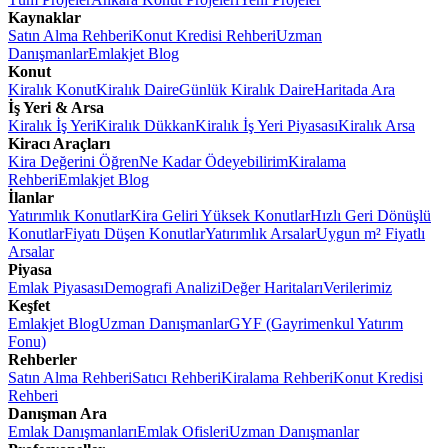
Kaynaklar
Satın Alma Rehberi
Konut Kredisi Rehberi
Uzman
Danışmanlar
Emlakjet Blog
Konut
Kiralık Konut
Kiralık Daire
Günlük Kiralık Daire
Haritada Ara
İş Yeri & Arsa
Kiralık İş Yeri
Kiralık Dükkan
Kiralık İş Yeri Piyasası
Kiralık Arsa
Kiracı Araçları
Kira Değerini Öğren
Ne Kadar Ödeyebilirim
Kiralama
Rehberi
Emlakjet Blog
İlanlar
Yatırımlık Konutlar
Kira Geliri Yüksek Konutlar
Hızlı Geri Dönüşlü
Konutlar
Fiyatı Düşen Konutlar
Yatırımlık Arsalar
Uygun m² Fiyatlı
Arsalar
Piyasa
Emlak Piyasası
Demografi Analizi
Değer Haritaları
Verilerimiz
Keşfet
Emlakjet Blog
Uzman Danışmanlar
GYF (Gayrimenkul Yatırım
Fonu)
Rehberler
Satın Alma Rehberi
Satıcı Rehberi
Kiralama Rehberi
Konut Kredisi
Rehberi
Danışman Ara
Emlak Danışmanları
Emlak Ofisleri
Uzman Danışmanlar