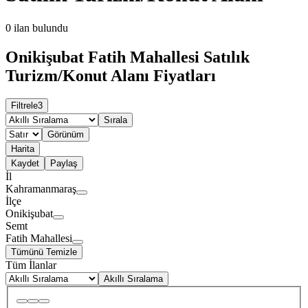
0
ilan bulundu
Onikişubat Fatih Mahallesi Satılık
Turizm/Konut Alanı Fiyatları
Filtrele
3
Sırala
Görünüm
Harita
Kaydet
Paylaş
İl
Kahramanmaraş
İlçe
Onikişubat
Semt
Fatih Mahallesi
Tümünü Temizle
Tüm İlanlar
Akıllı Sıralama