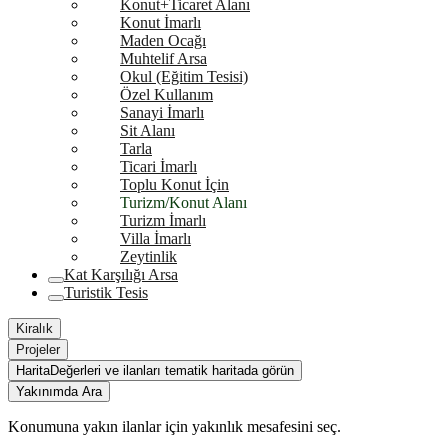
Konut+Ticaret Alanı
Konut İmarlı
Maden Ocağı
Muhtelif Arsa
Okul (Eğitim Tesisi)
Özel Kullanım
Sanayi İmarlı
Sit Alanı
Tarla
Ticari İmarlı
Toplu Konut İçin
Turizm/Konut Alanı
Turizm İmarlı
Villa İmarlı
Zeytinlik
Kat Karşılığı Arsa
Turistik Tesis
Kiralık
Projeler
Harita
Değerleri ve ilanları tematik haritada görün
Yakınımda Ara
Konumuna yakın ilanlar için yakınlık mesafesini seç.