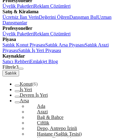
Profesyoneller
Üyelik Paketleri
Reklam Çözümleri
Satış & Kiralama
Ücretsiz İlan Verin
Değerini Öğren
Danışman Bul
Uzman
Danışmanlar
Profesyoneller
Üyelik Paketleri
Reklam Çözümleri
Piyasa
Satılık Konut Piyasası
Satılık Arsa Piyasası
Satılık Arazi
Piyasası
Satılık İş Yeri Piyasası
Kaynaklar
Satıcı Rehberi
Emlakjet Blog
Filtrele
3
Satılık
Konut
(6)
İş Yeri
Devren İş Yeri
Arsa
Ada
Arazi
Bağ & Bahçe
Çiftlik
Depo, Antrepo İzinli
Hastane (Sağlık Tesisi)