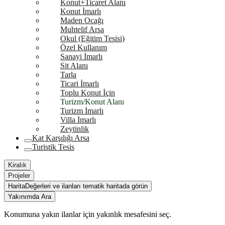
Konut+Ticaret Alanı
Konut İmarlı
Maden Ocağı
Muhtelif Arsa
Okul (Eğitim Tesisi)
Özel Kullanım
Sanayi İmarlı
Sit Alanı
Tarla
Ticari İmarlı
Toplu Konut İçin
Turizm/Konut Alanı
Turizm İmarlı
Villa İmarlı
Zeytinlik
Kat Karşılığı Arsa
Turistik Tesis
Kiralık
Projeler
Harita
Değerleri ve ilanları tematik haritada görün
Yakınımda Ara
Konumuna yakın ilanlar için yakınlık mesafesini seç.