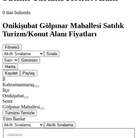
0
ilan bulundu
Onikişubat Gölpınar Mahallesi Satılık
Turizm/Konut Alanı Fiyatları
Filtrele
3
Sırala
Görünüm
Harita
Kaydet
Paylaş
İl
Kahramanmaraş
İlçe
Onikişubat
Semt
Gölpınar Mahallesi
Tümünü Temizle
Tüm İlanlar
Akıllı Sıralama