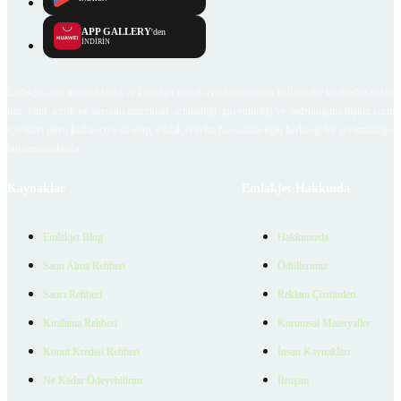
APP GALLERY
'den
İNDİRİN
Emlakjet.com internet sitesi ve Emlakjet mobil uygulamalarında kullanıcılar tarafından sağlana
ilan, bilgi, içerik ve görselin gerçekliği, orijinalliği, güvenilirliği ve doğruluğuna ilişkin soru
içerikleri giren kullanıcıya ait olup, Emlakjet'in bu hususlarla ilgili herhangi bir sorumluluğu
bulunmamaktadır.
Kaynaklar
Emlakjet Hakkında
Emlakjet Blog
Hakkımızda
Satın Alma Rehberi
Ödüllerimiz
Satıcı Rehberi
Reklam Çözümleri
Kiralama Rehberi
Kurumsal Materyaller
Konut Kredisi Rehberi
İnsan Kaynakları
Ne Kadar Ödeyebilirim
İletişim