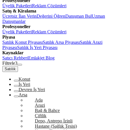
Profesyoneller
Üyelik Paketleri
Reklam Çözümleri
Satış & Kiralama
Ücretsiz İlan Verin
Değerini Öğren
Danışman Bul
Uzman
Danışmanlar
Profesyoneller
Üyelik Paketleri
Reklam Çözümleri
Piyasa
Satılık Konut Piyasası
Satılık Arsa Piyasası
Satılık Arazi
Piyasası
Satılık İş Yeri Piyasası
Kaynaklar
Satıcı Rehberi
Emlakjet Blog
Filtrele
3
Satılık
Konut
İş Yeri
Devren İş Yeri
Arsa
Ada
Arazi
Bağ & Bahçe
Çiftlik
Depo, Antrepo İzinli
Hastane (Sağlık Tesisi)