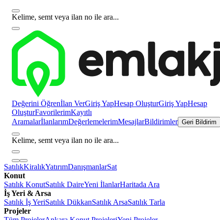
Kelime, semt veya ilan no ile ara...
Değerini Öğren
İlan Ver
Giriş Yap
Hesap Oluştur
Giriş Yap
Hesap
Oluştur
Favorilerim
Kayıtlı
Aramalar
İlanlarım
Değerlemelerim
Mesajlar
Bildirimler
Geri Bildirim
Kelime, semt veya ilan no ile ara...
Satılık
Kiralık
Yatırım
Danışmanlar
Sat
Konut
Satılık Konut
Satılık Daire
Yeni İlanlar
Haritada Ara
İş Yeri & Arsa
Satılık İş Yeri
Satılık Dükkan
Satılık Arsa
Satılık Tarla
Projeler
Tüm Projeler
Ankara Konut Projeleri
Yeni Projeler