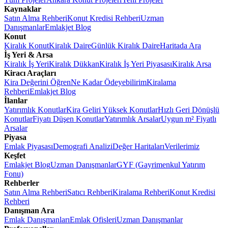
Kaynaklar
Satın Alma Rehberi
Konut Kredisi Rehberi
Uzman
Danışmanlar
Emlakjet Blog
Konut
Kiralık Konut
Kiralık Daire
Günlük Kiralık Daire
Haritada Ara
İş Yeri & Arsa
Kiralık İş Yeri
Kiralık Dükkan
Kiralık İş Yeri Piyasası
Kiralık Arsa
Kiracı Araçları
Kira Değerini Öğren
Ne Kadar Ödeyebilirim
Kiralama
Rehberi
Emlakjet Blog
İlanlar
Yatırımlık Konutlar
Kira Geliri Yüksek Konutlar
Hızlı Geri Dönüşlü
Konutlar
Fiyatı Düşen Konutlar
Yatırımlık Arsalar
Uygun m² Fiyatlı
Arsalar
Piyasa
Emlak Piyasası
Demografi Analizi
Değer Haritaları
Verilerimiz
Keşfet
Emlakjet Blog
Uzman Danışmanlar
GYF (Gayrimenkul Yatırım
Fonu)
Rehberler
Satın Alma Rehberi
Satıcı Rehberi
Kiralama Rehberi
Konut Kredisi
Rehberi
Danışman Ara
Emlak Danışmanları
Emlak Ofisleri
Uzman Danışmanlar