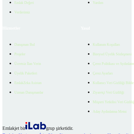
Emlak Değeri
Yardım
Verilerimiz
Hizmetler
Yasal
Danışman Bul
Kullanım Koşulları
Projeler
Bireysel Üyelik Sözleşmesi
Ücretsiz İlan Verin
Çerez Politikası ve Aydınlat
Üyelik Paketleri
Çerez Ayarları
EmlakZeka Asistan
Kullanıcı Veri Gizliliği Bildi
Uzman Danışmanlar
Ziyaretçi Veri Gizliliği
Müşteri Yetkilisi Veri Gizlili
Aday Aydınlatma Metni
Emlakjet bir
grup şirketidir.