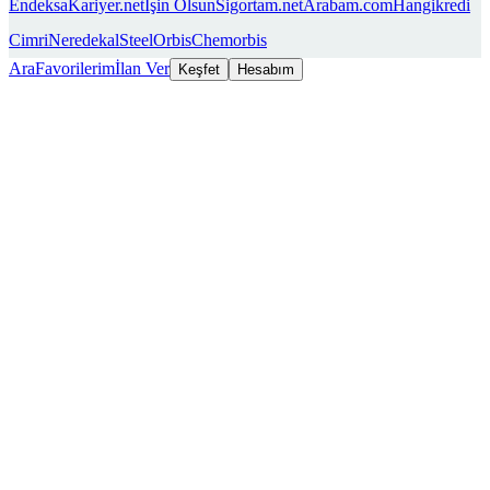
Endeksa
Kariyer.net
İşin Olsun
Sigortam.net
Arabam.com
Hangikredi
Cimri
Neredekal
SteelOrbis
Chemorbis
Ara
Favorilerim
İlan Ver
Keşfet
Hesabım