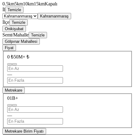
0.5km
5km
10km
15km
Kapalı
İl
Temizle
Kahramanmaraş
İlçe
Temizle
Onikişubat
Semt/Mahalle
Temizle
Gölpınar Mahallesi
Fiyat
0 ₺
50M+ ₺
—
Metrekare
0
1B+
—
Metrekare Birim Fiyatı