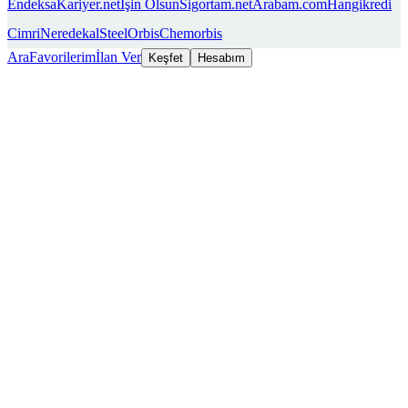
Endeksa
Kariyer.net
İşin Olsun
Sigortam.net
Arabam.com
Hangikredi
Cimri
Neredekal
SteelOrbis
Chemorbis
Ara
Favorilerim
İlan Ver
Keşfet
Hesabım