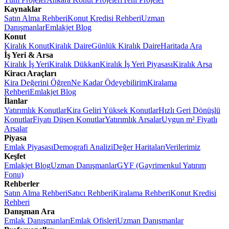
Kaynaklar
Satın Alma Rehberi
Konut Kredisi Rehberi
Uzman
Danışmanlar
Emlakjet Blog
Konut
Kiralık Konut
Kiralık Daire
Günlük Kiralık Daire
Haritada Ara
İş Yeri & Arsa
Kiralık İş Yeri
Kiralık Dükkan
Kiralık İş Yeri Piyasası
Kiralık Arsa
Kiracı Araçları
Kira Değerini Öğren
Ne Kadar Ödeyebilirim
Kiralama
Rehberi
Emlakjet Blog
İlanlar
Yatırımlık Konutlar
Kira Geliri Yüksek Konutlar
Hızlı Geri Dönüşlü
Konutlar
Fiyatı Düşen Konutlar
Yatırımlık Arsalar
Uygun m² Fiyatlı
Arsalar
Piyasa
Emlak Piyasası
Demografi Analizi
Değer Haritaları
Verilerimiz
Keşfet
Emlakjet Blog
Uzman Danışmanlar
GYF (Gayrimenkul Yatırım
Fonu)
Rehberler
Satın Alma Rehberi
Satıcı Rehberi
Kiralama Rehberi
Konut Kredisi
Rehberi
Danışman Ara
Emlak Danışmanları
Emlak Ofisleri
Uzman Danışmanlar