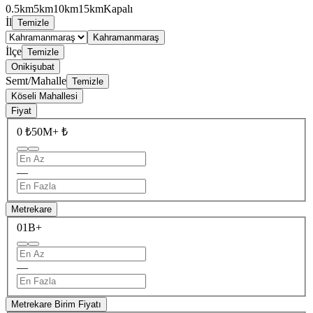
0.5km
5km
10km
15km
Kapalı
İl
Temizle
Kahramanmaraş
İlçe
Temizle
Onikişubat
Semt/Mahalle
Temizle
Köseli Mahallesi
Fiyat
0 ₺
50M+ ₺
—
Metrekare
0
1B+
—
Metrekare Birim Fiyatı