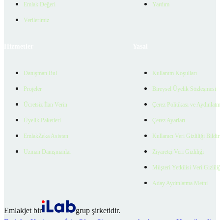
Emlak Değeri
Yardım
Verilerimiz
Hizmetler
Yasal
Danışman Bul
Kullanım Koşulları
Projeler
Bireysel Üyelik Sözleşmesi
Ücretsiz İlan Verin
Çerez Politikası ve Aydınlat
Üyelik Paketleri
Çerez Ayarları
EmlakZeka Asistan
Kullanıcı Veri Gizliliği Bildi
Uzman Danışmanlar
Ziyaretçi Veri Gizliliği
Müşteri Yetkilisi Veri Gizlili
Aday Aydınlatma Metni
Emlakjet bir
grup şirketidir.