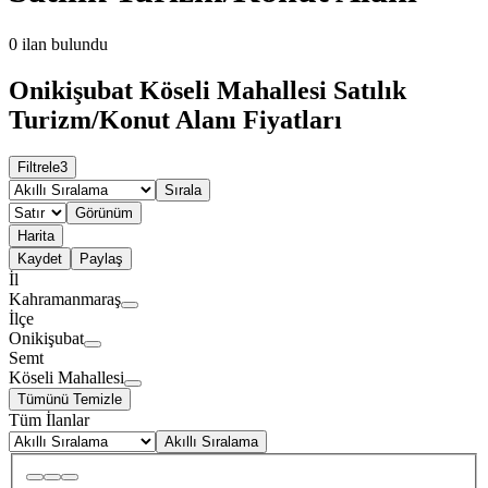
0
ilan bulundu
Onikişubat Köseli Mahallesi Satılık
Turizm/Konut Alanı Fiyatları
Filtrele
3
Sırala
Görünüm
Harita
Kaydet
Paylaş
İl
Kahramanmaraş
İlçe
Onikişubat
Semt
Köseli Mahallesi
Tümünü Temizle
Tüm İlanlar
Akıllı Sıralama