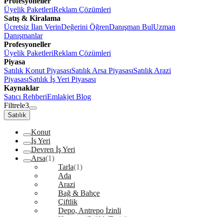
Profesyoneller
Üyelik Paketleri
Reklam Çözümleri
Satış & Kiralama
Ücretsiz İlan Verin
Değerini Öğren
Danışman Bul
Uzman
Danışmanlar
Profesyoneller
Üyelik Paketleri
Reklam Çözümleri
Piyasa
Satılık Konut Piyasası
Satılık Arsa Piyasası
Satılık Arazi
Piyasası
Satılık İş Yeri Piyasası
Kaynaklar
Satıcı Rehberi
Emlakjet Blog
Filtrele
3
Satılık
Konut
İş Yeri
Devren İş Yeri
Arsa
(1)
Tarla
(1)
Ada
Arazi
Bağ & Bahçe
Çiftlik
Depo, Antrepo İzinli