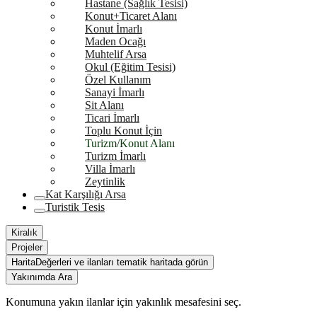
Hastane (Sağlık Tesisi)
Konut+Ticaret Alanı
Konut İmarlı
Maden Ocağı
Muhtelif Arsa
Okul (Eğitim Tesisi)
Özel Kullanım
Sanayi İmarlı
Sit Alanı
Ticari İmarlı
Toplu Konut İçin
Turizm/Konut Alanı
Turizm İmarlı
Villa İmarlı
Zeytinlik
Kat Karşılığı Arsa
Turistik Tesis
Kiralık
Projeler
Harita
Değerleri ve ilanları tematik haritada görün
Yakınımda Ara
Konumuna yakın ilanlar için yakınlık mesafesini seç.