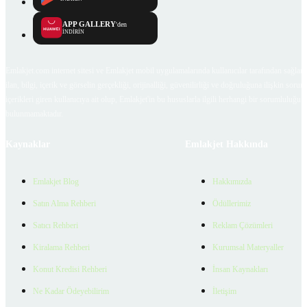
APP GALLERY
'den
İNDİRİN
Emlakjet.com internet sitesi ve Emlakjet mobil uygulamalarında kullanıcılar tarafından sağlana
ilan, bilgi, içerik ve görselin gerçekliği, orijinalliği, güvenilirliği ve doğruluğuna ilişkin soru
içerikleri giren kullanıcıya ait olup, Emlakjet'in bu hususlarla ilgili herhangi bir sorumluluğu
bulunmamaktadır.
Kaynaklar
Emlakjet Hakkında
Emlakjet Blog
Hakkımızda
Satın Alma Rehberi
Ödüllerimiz
Satıcı Rehberi
Reklam Çözümleri
Kiralama Rehberi
Kurumsal Materyaller
Konut Kredisi Rehberi
İnsan Kaynakları
Ne Kadar Ödeyebilirim
İletişim