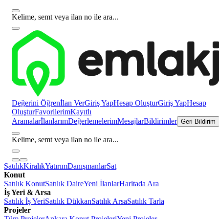
Kelime, semt veya ilan no ile ara...
Değerini Öğren
İlan Ver
Giriş Yap
Hesap Oluştur
Giriş Yap
Hesap
Oluştur
Favorilerim
Kayıtlı
Aramalar
İlanlarım
Değerlemelerim
Mesajlar
Bildirimler
Geri Bildirim
Kelime, semt veya ilan no ile ara...
Satılık
Kiralık
Yatırım
Danışmanlar
Sat
Konut
Satılık Konut
Satılık Daire
Yeni İlanlar
Haritada Ara
İş Yeri & Arsa
Satılık İş Yeri
Satılık Dükkan
Satılık Arsa
Satılık Tarla
Projeler
Tüm Projeler
Ankara Konut Projeleri
Yeni Projeler