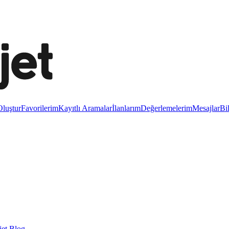
luştur
Favorilerim
Kayıtlı Aramalar
İlanlarım
Değerlemelerim
Mesajlar
Bi
et Blog