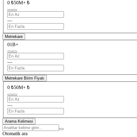
0 ₺
50M+ ₺
—
Metrekare
0
1B+
—
Metrekare Birim Fiyatı
0 ₺
50M+ ₺
—
Arama Kelimesi
Otomatik ara