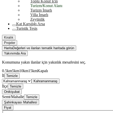
Toplu Konut İçin
Turizm/Konut Alanı
Turizm İmarlı
Villa İmarlı
Zeytinlik
Kat Karşılığı Arsa
Turistik Tesis
Kiralık
Projeler
Harita
Değerleri ve ilanları tematik haritada görün
Yakınımda Ara
Konumuna yakın ilanlar için yakınlık mesafesini seç.
0.5km
5km
10km
15km
Kapalı
İl
Temizle
Kahramanmaraş
İlçe
Temizle
Onikişubat
Semt/Mahalle
Temizle
Şahinkayası Mahallesi
Fiyat