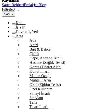
Kaynaklar
Satıcı Rehberi
Emlakjet Blog
Filtrele
3
Satılık
Konut
İş Yeri
Devren İş Yeri
Arsa
Ada
Arazi
Bağ & Bahçe
Çiftlik
Depo, Antrepo İzinli
Hastane (Sağlık Tesisi)
Konut+Ticaret Alanı
Konut İmarlı
Maden Ocağı
Muhtelif Arsa
Okul (Eğitim Tesisi)
Özel Kullanım
Sanayi İmarlı
Sit Alanı
Tarla
Ticari İmarlı