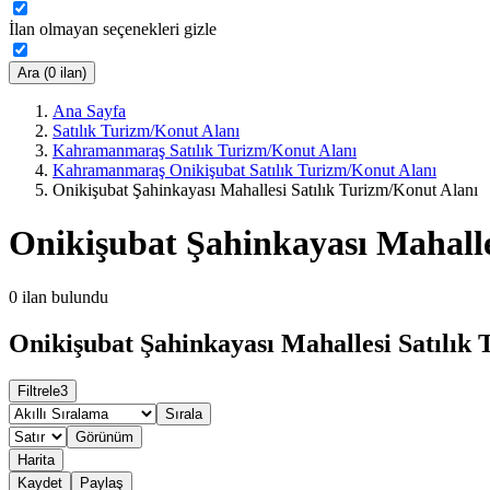
İlan olmayan seçenekleri gizle
Ara (0 ilan)
Ana Sayfa
Satılık Turizm/Konut Alanı
Kahramanmaraş Satılık Turizm/Konut Alanı
Kahramanmaraş Onikişubat Satılık Turizm/Konut Alanı
Onikişubat Şahinkayası Mahallesi Satılık Turizm/Konut Alanı
Onikişubat Şahinkayası Mahalle
0
ilan bulundu
Onikişubat Şahinkayası Mahallesi Satılık 
Filtrele
3
Sırala
Görünüm
Harita
Kaydet
Paylaş