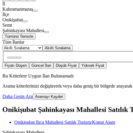
İl
Kahramanmaraş
İlçe
Onikişubat
Semt
Şahinkayası Mahallesi
Tümünü Temizle
Tüm İlanlar
Akıllı Sıralama
Fiyatı Düşen
Güncel İlan
Düşük Fiyat
Yüksek Fiyat
Bu Kriterlere Uygun İlan Bulunamadı
Arama kriterlerinizi değiştirerek veya daha geniş bir bölgede arayarak 
Daha Geniş Ara
Aramayı Kaydet
Onikişubat Şahinkayası Mahallesi Satılık T
Onikişubat Ilıca Mahallesi Satılık Turizm/Konut Alanı
Şahinkayası Mahallesi