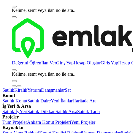
Kelime, semt veya ilan no ile ara...
Değerini Öğren
İlan Ver
Giriş Yap
Hesap Oluştur
Giriş Yap
Hesap O
Kelime, semt veya ilan no ile ara...
Satılık
Kiralık
Yatırım
Danışmanlar
Sat
Konut
Satılık Konut
Satılık Daire
Yeni İlanlar
Haritada Ara
İş Yeri & Arsa
Satılık İş Yeri
Satılık Dükkan
Satılık Arsa
Satılık Tarla
Projeler
Tüm Projeler
Ankara Konut Projeleri
Yeni Projeler
Kaynaklar
Satın Alma Rehberi
Konut Kredisi Rehberi
Uzman Danışmanlar
Emlakj