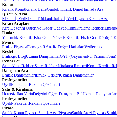
Konut
Kiralık Konut
Kiralık Daire
Günlük Kiralık Daire
Haritada Ara
İş Yeri & Arsa
Kiralık İş Yeri
Kiralık Dükkan
Kiralık İş Yeri Piyasası
Kiralık Arsa
Kiracı Araçları
Kira Değerini Öğren
Ne Kadar Ödeyebilirim
Kiralama Rehberi
Emlakj
İlanlar
Yatırımlık Konutlar
Kira Geliri Yüksek Konutlar
Hızlı Geri Dönüşlü K
Piyasa
Emlak Piyasası
Demografi Analizi
Değer Haritaları
Verilerimiz
Keşfet
Emlakjet Blog
Uzman Danışmanlar
GYF (Gayrimenkul Yatırım Fonu)
Rehberler
Satın Alma Rehberi
Satıcı Rehberi
Kiralama Rehberi
Konut Kredisi Re
Danışman Ara
Emlak Danışmanları
Emlak Ofisleri
Uzman Danışmanlar
Profesyoneller
Üyelik Paketleri
Reklam Çözümleri
Satış & Kiralama
Ücretsiz İlan Verin
Değerini Öğren
Danışman Bul
Uzman Danışmanlar
Profesyoneller
Üyelik Paketleri
Reklam Çözümleri
Piyasa
Satılık Konut Piyasası
Satılık Arsa Piyasası
Satılık Arazi Piyasası
Satılı