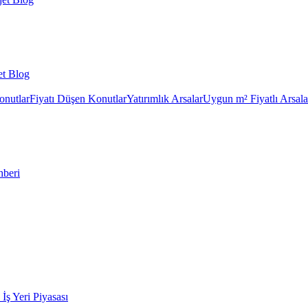
et Blog
onutlar
Fiyatı Düşen Konutlar
Yatırımlık Arsalar
Uygun m² Fiyatlı Arsala
hberi
k İş Yeri Piyasası