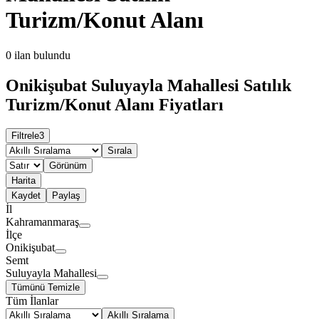
Turizm/Konut Alanı
0
ilan bulundu
Onikişubat Suluyayla Mahallesi Satılık
Turizm/Konut Alanı Fiyatları
Filtrele
3
Sırala
Görünüm
Harita
Kaydet
Paylaş
İl
Kahramanmaraş
İlçe
Onikişubat
Semt
Suluyayla Mahallesi
Tümünü Temizle
Tüm İlanlar
Akıllı Sıralama