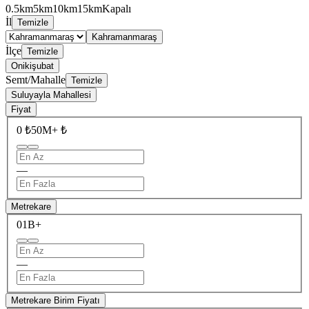
0.5km
5km
10km
15km
Kapalı
İl
Temizle
Kahramanmaraş
İlçe
Temizle
Onikişubat
Semt/Mahalle
Temizle
Suluyayla Mahallesi
Fiyat
0 ₺
50M+ ₺
—
Metrekare
0
1B+
—
Metrekare Birim Fiyatı