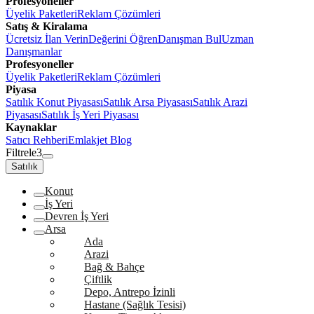
Profesyoneller
Üyelik Paketleri
Reklam Çözümleri
Satış & Kiralama
Ücretsiz İlan Verin
Değerini Öğren
Danışman Bul
Uzman
Danışmanlar
Profesyoneller
Üyelik Paketleri
Reklam Çözümleri
Piyasa
Satılık Konut Piyasası
Satılık Arsa Piyasası
Satılık Arazi
Piyasası
Satılık İş Yeri Piyasası
Kaynaklar
Satıcı Rehberi
Emlakjet Blog
Filtrele
3
Satılık
Konut
İş Yeri
Devren İş Yeri
Arsa
Ada
Arazi
Bağ & Bahçe
Çiftlik
Depo, Antrepo İzinli
Hastane (Sağlık Tesisi)