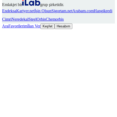
Emlakjet bir
grup şirketidir.
Endeksa
Kariyer.net
İşin Olsun
Sigortam.net
Arabam.com
Hangikredi
Cimri
Neredekal
SteelOrbis
Chemorbis
Ara
Favorilerim
İlan Ver
Keşfet
Hesabım