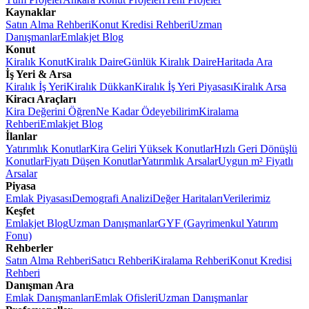
Kaynaklar
Satın Alma Rehberi
Konut Kredisi Rehberi
Uzman
Danışmanlar
Emlakjet Blog
Konut
Kiralık Konut
Kiralık Daire
Günlük Kiralık Daire
Haritada Ara
İş Yeri & Arsa
Kiralık İş Yeri
Kiralık Dükkan
Kiralık İş Yeri Piyasası
Kiralık Arsa
Kiracı Araçları
Kira Değerini Öğren
Ne Kadar Ödeyebilirim
Kiralama
Rehberi
Emlakjet Blog
İlanlar
Yatırımlık Konutlar
Kira Geliri Yüksek Konutlar
Hızlı Geri Dönüşlü
Konutlar
Fiyatı Düşen Konutlar
Yatırımlık Arsalar
Uygun m² Fiyatlı
Arsalar
Piyasa
Emlak Piyasası
Demografi Analizi
Değer Haritaları
Verilerimiz
Keşfet
Emlakjet Blog
Uzman Danışmanlar
GYF (Gayrimenkul Yatırım
Fonu)
Rehberler
Satın Alma Rehberi
Satıcı Rehberi
Kiralama Rehberi
Konut Kredisi
Rehberi
Danışman Ara
Emlak Danışmanları
Emlak Ofisleri
Uzman Danışmanlar