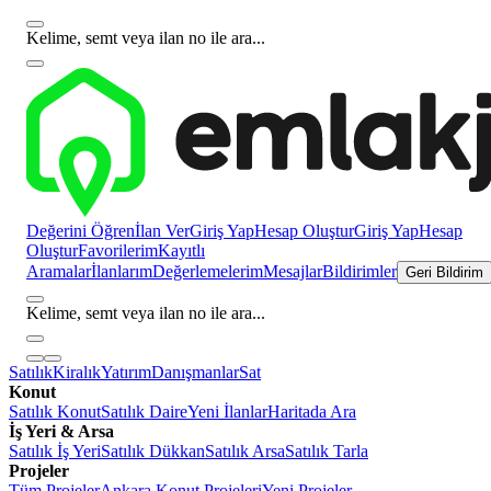
Kelime, semt veya ilan no ile ara...
Değerini Öğren
İlan Ver
Giriş Yap
Hesap Oluştur
Giriş Yap
Hesap
Oluştur
Favorilerim
Kayıtlı
Aramalar
İlanlarım
Değerlemelerim
Mesajlar
Bildirimler
Geri Bildirim
Kelime, semt veya ilan no ile ara...
Satılık
Kiralık
Yatırım
Danışmanlar
Sat
Konut
Satılık Konut
Satılık Daire
Yeni İlanlar
Haritada Ara
İş Yeri & Arsa
Satılık İş Yeri
Satılık Dükkan
Satılık Arsa
Satılık Tarla
Projeler
Tüm Projeler
Ankara Konut Projeleri
Yeni Projeler