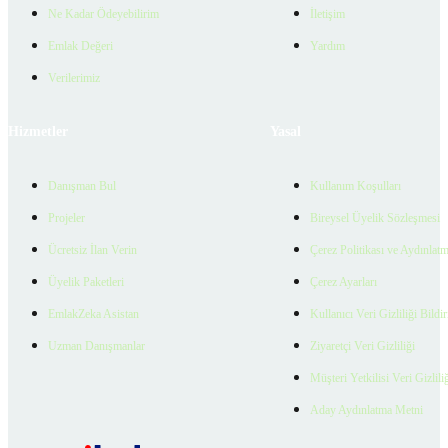
Ne Kadar Ödeyebilirim
İletişim
Emlak Değeri
Yardım
Verilerimiz
Hizmetler
Yasal
Danışman Bul
Kullanım Koşulları
Projeler
Bireysel Üyelik Sözleşmesi
Ücretsiz İlan Verin
Çerez Politikası ve Aydınlat
Üyelik Paketleri
Çerez Ayarları
EmlakZeka Asistan
Kullanıcı Veri Gizliliği Bildi
Uzman Danışmanlar
Ziyaretçi Veri Gizliliği
Müşteri Yetkilisi Veri Gizlili
Aday Aydınlatma Metni