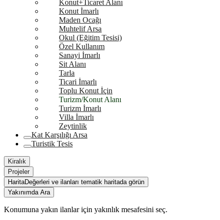
Konut+Ticaret Alanı
Konut İmarlı
Maden Ocağı
Muhtelif Arsa
Okul (Eğitim Tesisi)
Özel Kullanım
Sanayi İmarlı
Sit Alanı
Tarla
Ticari İmarlı
Toplu Konut İçin
Turizm/Konut Alanı
Turizm İmarlı
Villa İmarlı
Zeytinlik
Kat Karşılığı Arsa
Turistik Tesis
Kiralık
Projeler
Harita
Değerleri ve ilanları tematik haritada görün
Yakınımda Ara
Konumuna yakın ilanlar için yakınlık mesafesini seç.