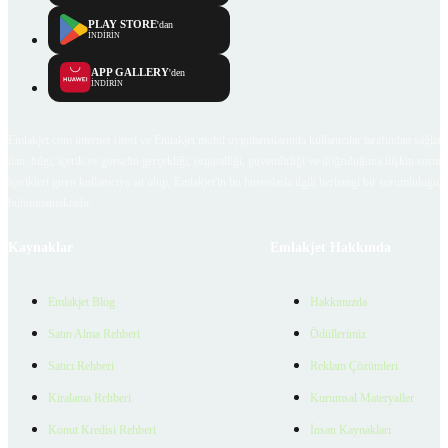
PLAY STORE
'dan
İNDİRİN
APP GALLERY
'den
İNDİRİN
Emlakjet.com internet sitesi ve Emlakjet mobil uygulamalarında kullanıcılar tarafından sağlana
ilan, bilgi, içerik ve görselin gerçekliği, orijinalliği, güvenilirliği ve doğruluğuna ilişkin soru
içerikleri giren kullanıcıya ait olup, Emlakjet'in bu hususlarla ilgili herhangi bir sorumluluğu
bulunmamaktadır.
Kaynaklar
Emlakjet Hakkında
Emlakjet Blog
Hakkımızda
Satın Alma Rehberi
Ödüllerimiz
Satıcı Rehberi
Reklam Çözümleri
Kiralama Rehberi
Kurumsal Materyaller
Konut Kredisi Rehberi
İnsan Kaynakları