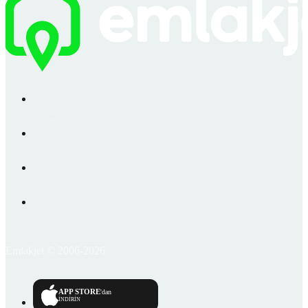
Emlakjet © 2006-2026
APP STORE
'dan
İNDİRİN