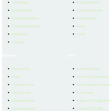
Satıcı Rehberi
Reklam Çözümleri
Kiralama Rehberi
Kurumsal Materyaller
Konut Kredisi Rehberi
İnsan Kaynakları
Ne Kadar Ödeyebilirim
İletişim
Emlak Değeri
Yardım
Verilerimiz
Hizmetler
Yasal
Danışman Bul
Kullanım Koşulları
Projeler
Bireysel Üyelik Sözleşmesi
Ücretsiz İlan Verin
Çerez Politikası ve Aydınlat
Üyelik Paketleri
Çerez Ayarları
EmlakZeka Asistan
Kullanıcı Veri Gizliliği Bildi
Uzman Danışmanlar
Ziyaretçi Veri Gizliliği