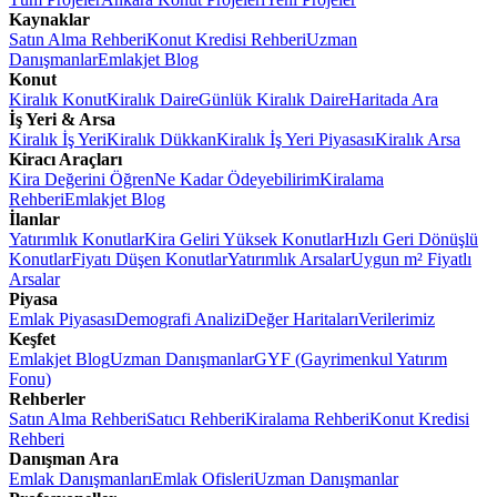
Kaynaklar
Satın Alma Rehberi
Konut Kredisi Rehberi
Uzman
Danışmanlar
Emlakjet Blog
Konut
Kiralık Konut
Kiralık Daire
Günlük Kiralık Daire
Haritada Ara
İş Yeri & Arsa
Kiralık İş Yeri
Kiralık Dükkan
Kiralık İş Yeri Piyasası
Kiralık Arsa
Kiracı Araçları
Kira Değerini Öğren
Ne Kadar Ödeyebilirim
Kiralama
Rehberi
Emlakjet Blog
İlanlar
Yatırımlık Konutlar
Kira Geliri Yüksek Konutlar
Hızlı Geri Dönüşlü
Konutlar
Fiyatı Düşen Konutlar
Yatırımlık Arsalar
Uygun m² Fiyatlı
Arsalar
Piyasa
Emlak Piyasası
Demografi Analizi
Değer Haritaları
Verilerimiz
Keşfet
Emlakjet Blog
Uzman Danışmanlar
GYF (Gayrimenkul Yatırım
Fonu)
Rehberler
Satın Alma Rehberi
Satıcı Rehberi
Kiralama Rehberi
Konut Kredisi
Rehberi
Danışman Ara
Emlak Danışmanları
Emlak Ofisleri
Uzman Danışmanlar