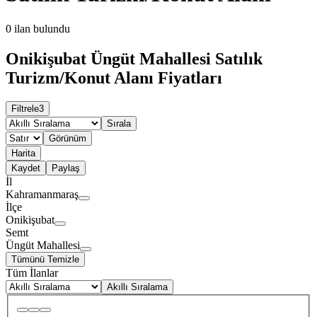
0
ilan bulundu
Onikişubat Üngüt Mahallesi Satılık
Turizm/Konut Alanı Fiyatları
Filtrele
3
Sırala
Görünüm
Harita
Kaydet
Paylaş
İl
Kahramanmaraş
İlçe
Onikişubat
Semt
Üngüt Mahallesi
Tümünü Temizle
Tüm İlanlar
Akıllı Sıralama