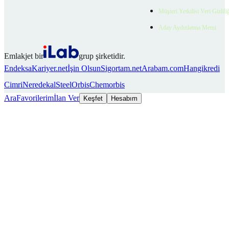
Müşteri Yetkilisi Veri Gizlili
Aday Aydınlatma Metni
Emlakjet bir
grup şirketidir.
Endeksa
Kariyer.net
İşin Olsun
Sigortam.net
Arabam.com
Hangikredi
Cimri
Neredekal
SteelOrbis
Chemorbis
Ara
Favorilerim
İlan Ver
Keşfet
Hesabım