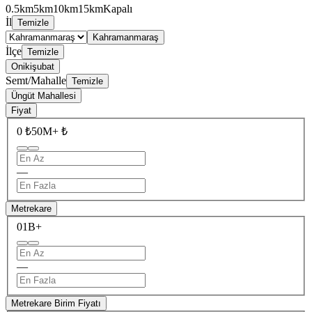
0.5km
5km
10km
15km
Kapalı
İl
Temizle
Kahramanmaraş
İlçe
Temizle
Onikişubat
Semt/Mahalle
Temizle
Üngüt Mahallesi
Fiyat
0 ₺
50M+ ₺
—
Metrekare
0
1B+
—
Metrekare Birim Fiyatı