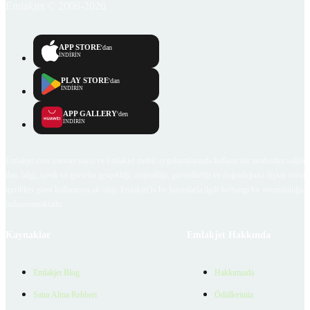
Emlakjet © 2006-2026
APP STORE
'dan
İNDİRİN
PLAY STORE
'dan
İNDİRİN
APP GALLERY
'den
İNDİRİN
Emlakjet.com internet sitesi ve Emlakjet mobil uygulamalarında kullanıcılar tarafından sağlana
ilan, bilgi, içerik ve görselin gerçekliği, orijinalliği, güvenilirliği ve doğruluğuna ilişkin soru
içerikleri giren kullanıcıya ait olup, Emlakjet'in bu hususlarla ilgili herhangi bir sorumluluğu
bulunmamaktadır.
Kaynaklar
Emlakjet Hakkında
Emlakjet Blog
Hakkımızda
Satın Alma Rehberi
Ödüllerimiz