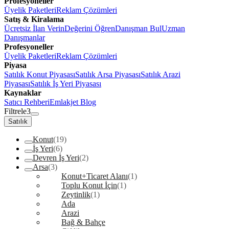
Profesyoneller
Üyelik Paketleri
Reklam Çözümleri
Satış & Kiralama
Ücretsiz İlan Verin
Değerini Öğren
Danışman Bul
Uzman
Danışmanlar
Profesyoneller
Üyelik Paketleri
Reklam Çözümleri
Piyasa
Satılık Konut Piyasası
Satılık Arsa Piyasası
Satılık Arazi
Piyasası
Satılık İş Yeri Piyasası
Kaynaklar
Satıcı Rehberi
Emlakjet Blog
Filtrele
3
Satılık
Konut
(19)
İş Yeri
(6)
Devren İş Yeri
(2)
Arsa
(3)
Konut+Ticaret Alanı
(1)
Toplu Konut İçin
(1)
Zeytinlik
(1)
Ada
Arazi
Bağ & Bahçe