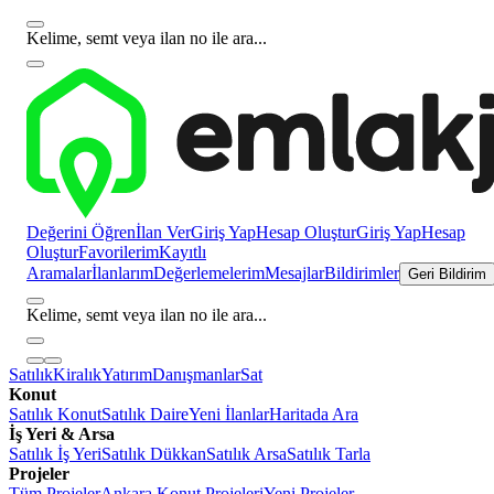
Kelime, semt veya ilan no ile ara...
Değerini Öğren
İlan Ver
Giriş Yap
Hesap Oluştur
Giriş Yap
Hesap
Oluştur
Favorilerim
Kayıtlı
Aramalar
İlanlarım
Değerlemelerim
Mesajlar
Bildirimler
Geri Bildirim
Kelime, semt veya ilan no ile ara...
Satılık
Kiralık
Yatırım
Danışmanlar
Sat
Konut
Satılık Konut
Satılık Daire
Yeni İlanlar
Haritada Ara
İş Yeri & Arsa
Satılık İş Yeri
Satılık Dükkan
Satılık Arsa
Satılık Tarla
Projeler
Tüm Projeler
Ankara Konut Projeleri
Yeni Projeler