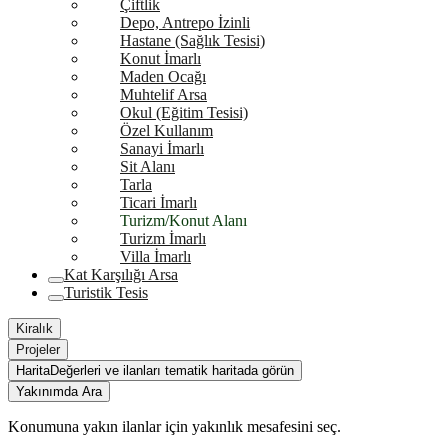
Çiftlik
Depo, Antrepo İzinli
Hastane (Sağlık Tesisi)
Konut İmarlı
Maden Ocağı
Muhtelif Arsa
Okul (Eğitim Tesisi)
Özel Kullanım
Sanayi İmarlı
Sit Alanı
Tarla
Ticari İmarlı
Turizm/Konut Alanı
Turizm İmarlı
Villa İmarlı
Kat Karşılığı Arsa
Turistik Tesis
Kiralık
Projeler
Harita
Değerleri ve ilanları tematik haritada görün
Yakınımda Ara
Konumuna yakın ilanlar için yakınlık mesafesini seç.