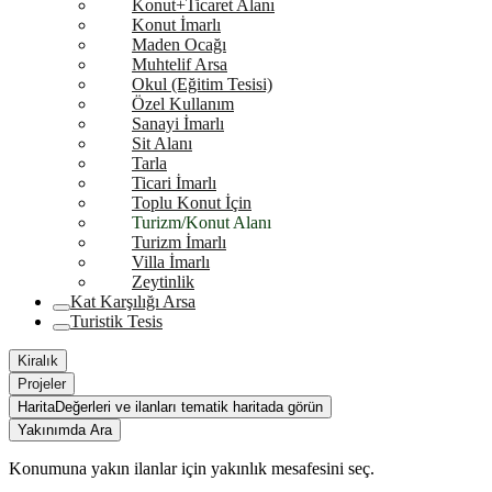
Konut+Ticaret Alanı
Konut İmarlı
Maden Ocağı
Muhtelif Arsa
Okul (Eğitim Tesisi)
Özel Kullanım
Sanayi İmarlı
Sit Alanı
Tarla
Ticari İmarlı
Toplu Konut İçin
Turizm/Konut Alanı
Turizm İmarlı
Villa İmarlı
Zeytinlik
Kat Karşılığı Arsa
Turistik Tesis
Kiralık
Projeler
Harita
Değerleri ve ilanları tematik haritada görün
Yakınımda Ara
Konumuna yakın ilanlar için yakınlık mesafesini seç.