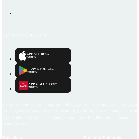
Emlakjet © 2006-2026
APP STORE
'dan
İNDİRİN
PLAY STORE
'dan
İNDİRİN
APP GALLERY
'den
İNDİRİN
Emlakjet.com internet sitesi ve Emlakjet mobil uygulamalarında kullanıcılar tarafından sağlana
ilan, bilgi, içerik ve görselin gerçekliği, orijinalliği, güvenilirliği ve doğruluğuna ilişkin soru
içerikleri giren kullanıcıya ait olup, Emlakjet'in bu hususlarla ilgili herhangi bir sorumluluğu
bulunmamaktadır.
Kaynaklar
Emlakjet Hakkında