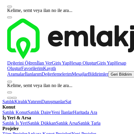
Kelime, semt veya ilan no ile ara...
Değerini Öğren
İlan Ver
Giriş Yap
Hesap Oluştur
Giriş Yap
Hesap
Oluştur
Favorilerim
Kayıtlı
Aramalar
İlanlarım
Değerlemelerim
Mesajlar
Bildirimler
Geri Bildirim
Kelime, semt veya ilan no ile ara...
Satılık
Kiralık
Yatırım
Danışmanlar
Sat
Konut
Satılık Konut
Satılık Daire
Yeni İlanlar
Haritada Ara
İş Yeri & Arsa
Satılık İş Yeri
Satılık Dükkan
Satılık Arsa
Satılık Tarla
Projeler
Tüm Projeler
Ankara Konut Projeleri
Yeni Projeler