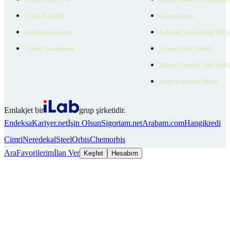
Üyelik Paketleri
Çerez Ayarları
EmlakZeka Asistan
Kullanıcı Veri Gizliliği Bildi
Uzman Danışmanlar
Ziyaretçi Veri Gizliliği
Müşteri Yetkilisi Veri Gizlili
Aday Aydınlatma Metni
Emlakjet bir
grup şirketidir.
Endeksa
Kariyer.net
İşin Olsun
Sigortam.net
Arabam.com
Hangikredi
Cimri
Neredekal
SteelOrbis
Chemorbis
Ara
Favorilerim
İlan Ver
Keşfet
Hesabım