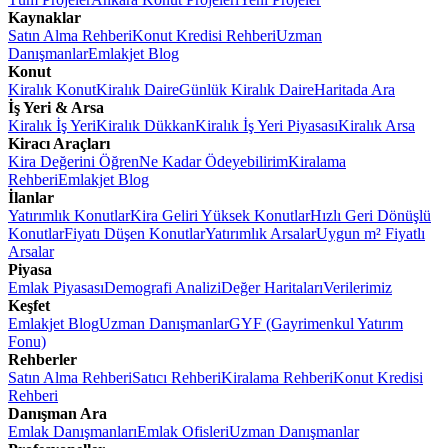
Kaynaklar
Satın Alma Rehberi
Konut Kredisi Rehberi
Uzman
Danışmanlar
Emlakjet Blog
Konut
Kiralık Konut
Kiralık Daire
Günlük Kiralık Daire
Haritada Ara
İş Yeri & Arsa
Kiralık İş Yeri
Kiralık Dükkan
Kiralık İş Yeri Piyasası
Kiralık Arsa
Kiracı Araçları
Kira Değerini Öğren
Ne Kadar Ödeyebilirim
Kiralama
Rehberi
Emlakjet Blog
İlanlar
Yatırımlık Konutlar
Kira Geliri Yüksek Konutlar
Hızlı Geri Dönüşlü
Konutlar
Fiyatı Düşen Konutlar
Yatırımlık Arsalar
Uygun m² Fiyatlı
Arsalar
Piyasa
Emlak Piyasası
Demografi Analizi
Değer Haritaları
Verilerimiz
Keşfet
Emlakjet Blog
Uzman Danışmanlar
GYF (Gayrimenkul Yatırım
Fonu)
Rehberler
Satın Alma Rehberi
Satıcı Rehberi
Kiralama Rehberi
Konut Kredisi
Rehberi
Danışman Ara
Emlak Danışmanları
Emlak Ofisleri
Uzman Danışmanlar