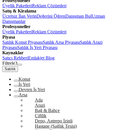
Profesyoneller
Üyelik Paketleri
Reklam Çözümleri
Satış & Kiralama
Ücretsiz İlan Verin
Değerini Öğren
Danışman Bul
Uzman
Danışmanlar
Profesyoneller
Üyelik Paketleri
Reklam Çözümleri
Piyasa
Satılık Konut Piyasası
Satılık Arsa Piyasası
Satılık Arazi
Piyasası
Satılık İş Yeri Piyasası
Kaynaklar
Satıcı Rehberi
Emlakjet Blog
Filtrele
3
Satılık
Konut
İş Yeri
Devren İş Yeri
Arsa
Ada
Arazi
Bağ & Bahçe
Çiftlik
Depo, Antrepo İzinli
Hastane (Sağlık Tesisi)