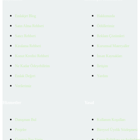
Emlakjet Blog
Hakkımızda
Satın Alma Rehberi
Ödüllerimiz
Satıcı Rehberi
Reklam Çözümleri
Kiralama Rehberi
Kurumsal Materyaller
Konut Kredisi Rehberi
İnsan Kaynakları
Ne Kadar Ödeyebilirim
İletişim
Emlak Değeri
Yardım
Verilerimiz
Hizmetler
Yasal
Danışman Bul
Kullanım Koşulları
Projeler
Bireysel Üyelik Sözleşmesi
Ücretsiz İlan Verin
Çerez Politikası ve Aydınlat