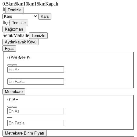
0.5km
5km
10km
15km
Kapalı
İl
Temizle
Kars
İlçe
Temizle
Kağızman
Semt/Mahalle
Temizle
Aydınkavak Köyü
Fiyat
0 ₺
50M+ ₺
—
Metrekare
0
1B+
—
Metrekare Birim Fiyatı