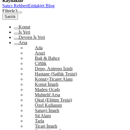
Kaynaklar
Satıcı Rehberi
Emlakjet Blog
Filtrele
3
Satılık
Konut
İş Yeri
Devren İş Yeri
Arsa
Ada
Arazi
Bağ & Bahçe
Çiftlik
Depo, Antrepo İzinli
Hastane (Sağlık Tesisi)
Konut+Ticaret Alanı
Konut İmarlı
Maden Ocağı
Muhtelif Arsa
Okul (Eğitim Tesisi)
Özel Kullanım
Sanayi İmarlı
Sit Alanı
Tarla
Ticari İmarlı