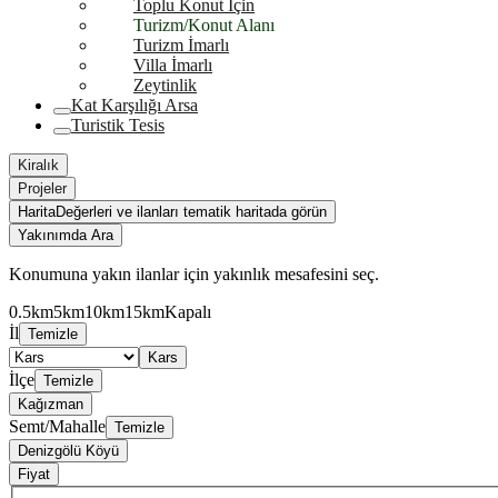
Toplu Konut İçin
Turizm/Konut Alanı
Turizm İmarlı
Villa İmarlı
Zeytinlik
Kat Karşılığı Arsa
Turistik Tesis
Kiralık
Projeler
Harita
Değerleri ve ilanları tematik haritada görün
Yakınımda Ara
Konumuna yakın ilanlar için yakınlık mesafesini seç.
0.5km
5km
10km
15km
Kapalı
İl
Temizle
Kars
İlçe
Temizle
Kağızman
Semt/Mahalle
Temizle
Denizgölü Köyü
Fiyat