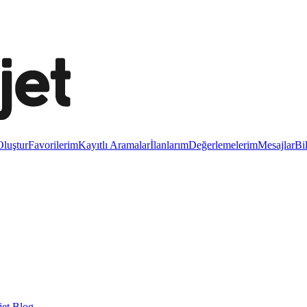
luştur
Favorilerim
Kayıtlı Aramalar
İlanlarım
Değerlemelerim
Mesajlar
Bi
et Blog