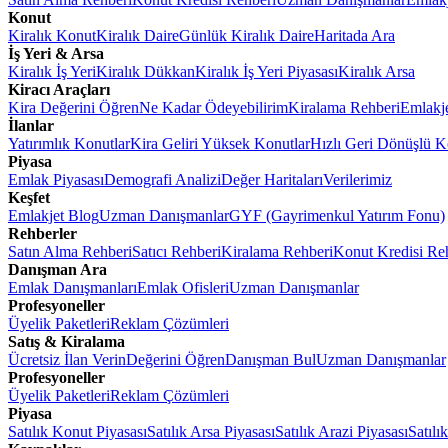
Konut
Kiralık Konut
Kiralık Daire
Günlük Kiralık Daire
Haritada Ara
İş Yeri & Arsa
Kiralık İş Yeri
Kiralık Dükkan
Kiralık İş Yeri Piyasası
Kiralık Arsa
Kiracı Araçları
Kira Değerini Öğren
Ne Kadar Ödeyebilirim
Kiralama Rehberi
Emlakj
İlanlar
Yatırımlık Konutlar
Kira Geliri Yüksek Konutlar
Hızlı Geri Dönüşlü K
Piyasa
Emlak Piyasası
Demografi Analizi
Değer Haritaları
Verilerimiz
Keşfet
Emlakjet Blog
Uzman Danışmanlar
GYF (Gayrimenkul Yatırım Fonu)
Rehberler
Satın Alma Rehberi
Satıcı Rehberi
Kiralama Rehberi
Konut Kredisi Re
Danışman Ara
Emlak Danışmanları
Emlak Ofisleri
Uzman Danışmanlar
Profesyoneller
Üyelik Paketleri
Reklam Çözümleri
Satış & Kiralama
Ücretsiz İlan Verin
Değerini Öğren
Danışman Bul
Uzman Danışmanlar
Profesyoneller
Üyelik Paketleri
Reklam Çözümleri
Piyasa
Satılık Konut Piyasası
Satılık Arsa Piyasası
Satılık Arazi Piyasası
Satılı