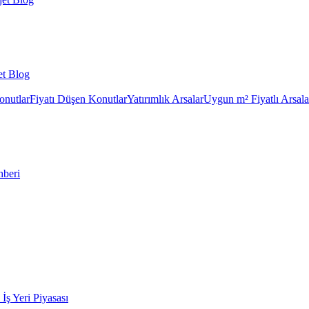
et Blog
onutlar
Fiyatı Düşen Konutlar
Yatırımlık Arsalar
Uygun m² Fiyatlı Arsala
hberi
k İş Yeri Piyasası