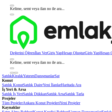
Kelime, semt veya ilan no ile ara...
Değerini Öğren
İlan Ver
Giriş Yap
Hesap Oluştur
Giriş Yap
Hesap O
Kelime, semt veya ilan no ile ara...
Satılık
Kiralık
Yatırım
Danışmanlar
Sat
Konut
Satılık Konut
Satılık Daire
Yeni İlanlar
Haritada Ara
İş Yeri & Arsa
Satılık İş Yeri
Satılık Dükkan
Satılık Arsa
Satılık Tarla
Projeler
Tüm Projeler
Ankara Konut Projeleri
Yeni Projeler
Kaynaklar
Satın Alma Rehberi
Konut Kredisi Rehberi
Uzman Danışmanlar
Emlakj