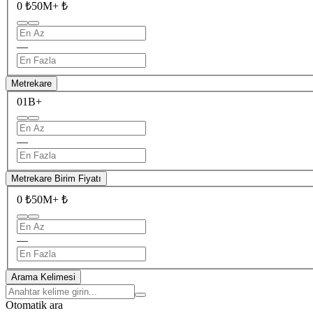
0 ₺
50M+ ₺
—
Metrekare
0
1B+
—
Metrekare Birim Fiyatı
0 ₺
50M+ ₺
—
Arama Kelimesi
Otomatik ara