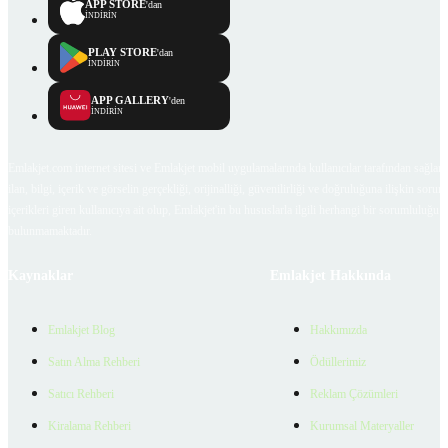
APP STORE
'dan
İNDİRİN
PLAY STORE
'dan
İNDİRİN
APP GALLERY
'den
İNDİRİN
Emlakjet.com internet sitesi ve Emlakjet mobil uygulamalarında kullanıcılar tarafından sağlana
ilan, bilgi, içerik ve görselin gerçekliği, orijinalliği, güvenilirliği ve doğruluğuna ilişkin soru
içerikleri giren kullanıcıya ait olup, Emlakjet'in bu hususlarla ilgili herhangi bir sorumluluğu
bulunmamaktadır.
Kaynaklar
Emlakjet Hakkında
Emlakjet Blog
Hakkımızda
Satın Alma Rehberi
Ödüllerimiz
Satıcı Rehberi
Reklam Çözümleri
Kiralama Rehberi
Kurumsal Materyaller