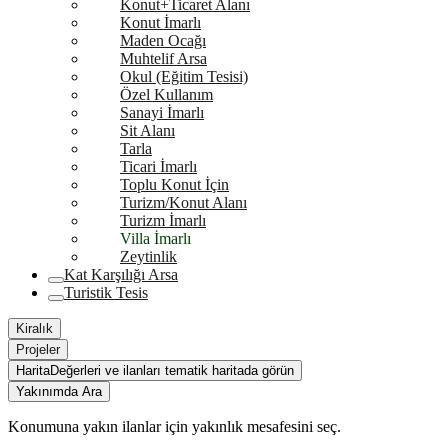
Konut+Ticaret Alanı
Konut İmarlı
Maden Ocağı
Muhtelif Arsa
Okul (Eğitim Tesisi)
Özel Kullanım
Sanayi İmarlı
Sit Alanı
Tarla
Ticari İmarlı
Toplu Konut İçin
Turizm/Konut Alanı
Turizm İmarlı
Villa İmarlı
Zeytinlik
Kat Karşılığı Arsa
Turistik Tesis
Kiralık
Projeler
Harita
Değerleri ve ilanları tematik haritada görün
Yakınımda Ara
Konumuna yakın ilanlar için yakınlık mesafesini seç.