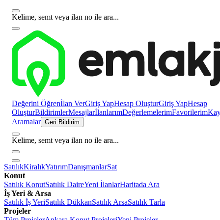
Kelime, semt veya ilan no ile ara...
Değerini Öğren
İlan Ver
Giriş Yap
Hesap Oluştur
Giriş Yap
Hesap
Oluştur
Bildirimler
Mesajlar
İlanlarım
Değerlemelerim
Favorilerim
Kayı
Aramalar
Geri Bildirim
Kelime, semt veya ilan no ile ara...
Satılık
Kiralık
Yatırım
Danışmanlar
Sat
Konut
Satılık Konut
Satılık Daire
Yeni İlanlar
Haritada Ara
İş Yeri & Arsa
Satılık İş Yeri
Satılık Dükkan
Satılık Arsa
Satılık Tarla
Projeler
Tüm Projeler
Ankara Konut Projeleri
Yeni Projeler