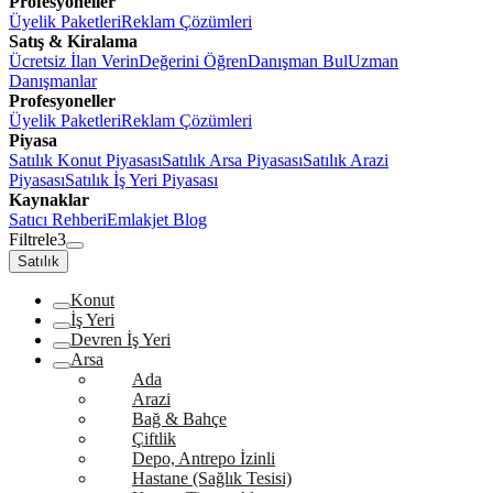
Profesyoneller
Üyelik Paketleri
Reklam Çözümleri
Satış & Kiralama
Ücretsiz İlan Verin
Değerini Öğren
Danışman Bul
Uzman
Danışmanlar
Profesyoneller
Üyelik Paketleri
Reklam Çözümleri
Piyasa
Satılık Konut Piyasası
Satılık Arsa Piyasası
Satılık Arazi
Piyasası
Satılık İş Yeri Piyasası
Kaynaklar
Satıcı Rehberi
Emlakjet Blog
Filtrele
3
Satılık
Konut
İş Yeri
Devren İş Yeri
Arsa
Ada
Arazi
Bağ & Bahçe
Çiftlik
Depo, Antrepo İzinli
Hastane (Sağlık Tesisi)