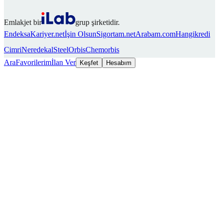
Emlakjet bir
grup şirketidir.
Endeksa
Kariyer.net
İşin Olsun
Sigortam.net
Arabam.com
Hangikredi
Cimri
Neredekal
SteelOrbis
Chemorbis
Ara
Favorilerim
İlan Ver
Keşfet
Hesabım