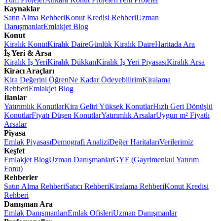
Kaynaklar
Satın Alma Rehberi
Konut Kredisi Rehberi
Uzman
Danışmanlar
Emlakjet Blog
Konut
Kiralık Konut
Kiralık Daire
Günlük Kiralık Daire
Haritada Ara
İş Yeri & Arsa
Kiralık İş Yeri
Kiralık Dükkan
Kiralık İş Yeri Piyasası
Kiralık Arsa
Kiracı Araçları
Kira Değerini Öğren
Ne Kadar Ödeyebilirim
Kiralama
Rehberi
Emlakjet Blog
İlanlar
Yatırımlık Konutlar
Kira Geliri Yüksek Konutlar
Hızlı Geri Dönüşlü
Konutlar
Fiyatı Düşen Konutlar
Yatırımlık Arsalar
Uygun m² Fiyatlı
Arsalar
Piyasa
Emlak Piyasası
Demografi Analizi
Değer Haritaları
Verilerimiz
Keşfet
Emlakjet Blog
Uzman Danışmanlar
GYF (Gayrimenkul Yatırım
Fonu)
Rehberler
Satın Alma Rehberi
Satıcı Rehberi
Kiralama Rehberi
Konut Kredisi
Rehberi
Danışman Ara
Emlak Danışmanları
Emlak Ofisleri
Uzman Danışmanlar