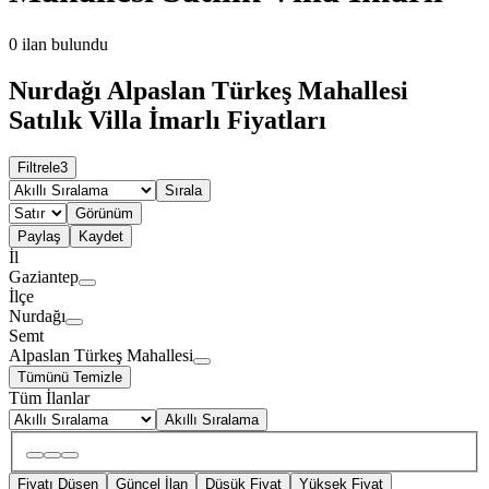
0
ilan bulundu
Nurdağı Alpaslan Türkeş Mahallesi
Satılık Villa İmarlı Fiyatları
Filtrele
3
Sırala
Görünüm
Paylaş
Kaydet
İl
Gaziantep
İlçe
Nurdağı
Semt
Alpaslan Türkeş Mahallesi
Tümünü Temizle
Tüm İlanlar
Akıllı Sıralama
Fiyatı Düşen
Güncel İlan
Düşük Fiyat
Yüksek Fiyat