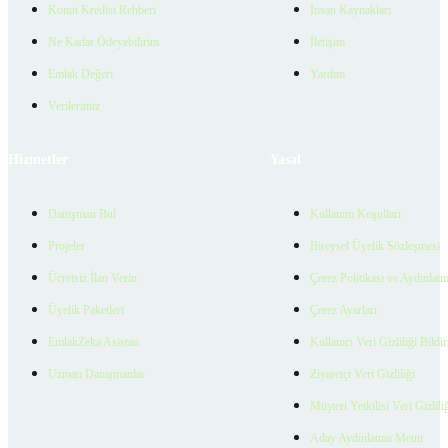
Konut Kredisi Rehberi
İnsan Kaynakları
Ne Kadar Ödeyebilirim
İletişim
Emlak Değeri
Yardım
Verilerimiz
Hizmetler
Yasal
Danışman Bul
Kullanım Koşulları
Projeler
Bireysel Üyelik Sözleşmesi
Ücretsiz İlan Verin
Çerez Politikası ve Aydınlat
Üyelik Paketleri
Çerez Ayarları
EmlakZeka Asistan
Kullanıcı Veri Gizliliği Bildi
Uzman Danışmanlar
Ziyaretçi Veri Gizliliği
Müşteri Yetkilisi Veri Gizlili
Aday Aydınlatma Metni