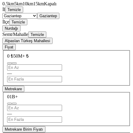
0.5km
5km
10km
15km
Kapalı
İl
Temizle
Gaziantep
İlçe
Temizle
Nurdağı
Semt/Mahalle
Temizle
Alpaslan Türkeş Mahallesi
Fiyat
0 ₺
50M+ ₺
—
Metrekare
0
1B+
—
Metrekare Birim Fiyatı