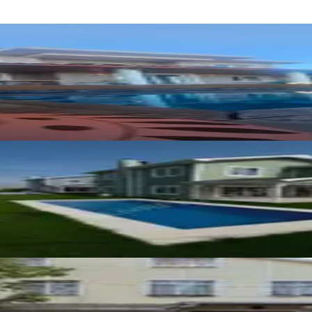
a
lık Müstakil Villa
'da Ful Eşyalı Satılık Villa