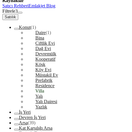
Kaynaklar
Satıcı Rehberi
Emlakjet Blog
Filtrele
3
Satılık
Konut
(1)
Daire
(1)
Bina
Çiftlik Evi
Dağ Evi
Devremülk
Kooperatif
Köşk
Köy Evi
Müstakil Ev
Prefabrik
Residence
Villa
Yalı
Yalı Dairesi
Yazlık
İş Yeri
Devren İş Yeri
Arsa
(39)
Kat Karşılığı Arsa