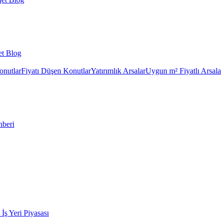
et Blog
onutlar
Fiyatı Düşen Konutlar
Yatırımlık Arsalar
Uygun m² Fiyatlı Arsala
hberi
k İş Yeri Piyasası