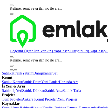
Kelime, semt veya ilan no ile ara...
Değerini Öğren
İlan Ver
Giriş Yap
Hesap Oluştur
Giriş Yap
Hesap O
Kelime, semt veya ilan no ile ara...
Satılık
Kiralık
Yatırım
Danışmanlar
Sat
Konut
Satılık Konut
Satılık Daire
Yeni İlanlar
Haritada Ara
İş Yeri & Arsa
Satılık İş Yeri
Satılık Dükkan
Satılık Arsa
Satılık Tarla
Projeler
Tüm Projeler
Ankara Konut Projeleri
Yeni Projeler
Kaynaklar
Satın Alma Rehberi
Konut Kredisi Rehberi
Uzman Danışmanlar
Emlakj