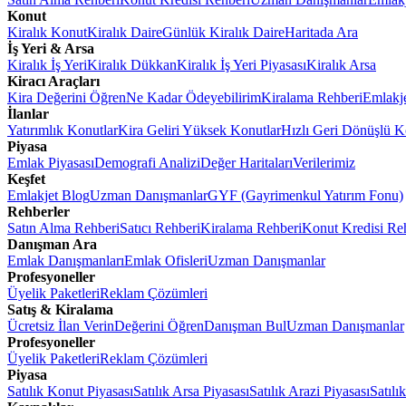
Konut
Kiralık Konut
Kiralık Daire
Günlük Kiralık Daire
Haritada Ara
İş Yeri & Arsa
Kiralık İş Yeri
Kiralık Dükkan
Kiralık İş Yeri Piyasası
Kiralık Arsa
Kiracı Araçları
Kira Değerini Öğren
Ne Kadar Ödeyebilirim
Kiralama Rehberi
Emlakj
İlanlar
Yatırımlık Konutlar
Kira Geliri Yüksek Konutlar
Hızlı Geri Dönüşlü K
Piyasa
Emlak Piyasası
Demografi Analizi
Değer Haritaları
Verilerimiz
Keşfet
Emlakjet Blog
Uzman Danışmanlar
GYF (Gayrimenkul Yatırım Fonu)
Rehberler
Satın Alma Rehberi
Satıcı Rehberi
Kiralama Rehberi
Konut Kredisi Re
Danışman Ara
Emlak Danışmanları
Emlak Ofisleri
Uzman Danışmanlar
Profesyoneller
Üyelik Paketleri
Reklam Çözümleri
Satış & Kiralama
Ücretsiz İlan Verin
Değerini Öğren
Danışman Bul
Uzman Danışmanlar
Profesyoneller
Üyelik Paketleri
Reklam Çözümleri
Piyasa
Satılık Konut Piyasası
Satılık Arsa Piyasası
Satılık Arazi Piyasası
Satılı