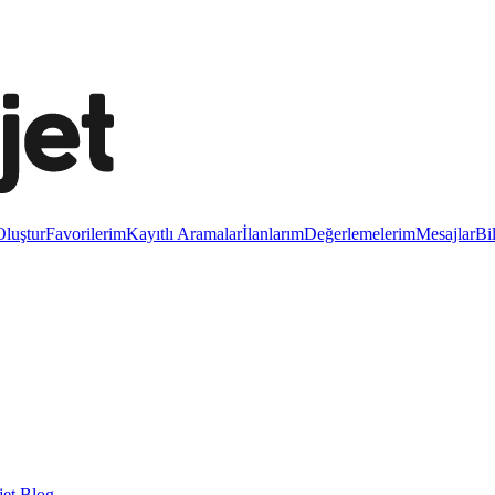
luştur
Favorilerim
Kayıtlı Aramalar
İlanlarım
Değerlemelerim
Mesajlar
Bi
et Blog