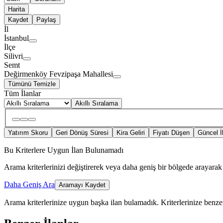
Harita
Kaydet
Paylaş
İl
İstanbul
İlçe
Silivri
Semt
Değirmenköy Fevzipaşa Mahallesi
Tümünü Temizle
Tüm İlanlar
Akıllı Sıralama
Yatırım Skoru
Geri Dönüş Süresi
Kira Geliri
Fiyatı Düşen
Güncel İ
Bu Kriterlere Uygun İlan Bulunamadı
Arama kriterlerinizi değiştirerek veya daha geniş bir bölgede arayarak 
Daha Geniş Ara
Aramayı Kaydet
Arama kriterlerinize uygun başka ilan bulamadık.
Kriterlerinize benzer