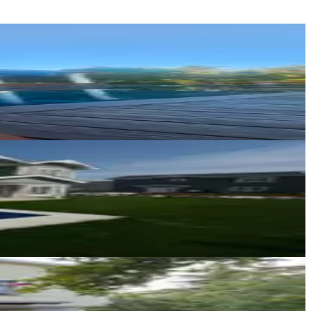
Nogay GAYRİMENKUL
Burhanettin Nogay
Ara
Silivri Turyap Temsilciliği
Cüneyt Erten
Ara
VİSTA YAPI GAYRİMENKUL
Özgür Taban