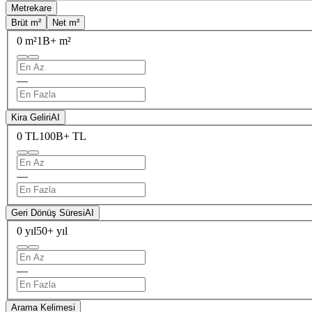
Metrekare
Brüt m²
Net m²
0 m²
1B+ m²
—
Kira Geliri
AI
0 TL
100B+ TL
—
Geri Dönüş Süresi
AI
0 yıl
50+ yıl
—
Arama Kelimesi