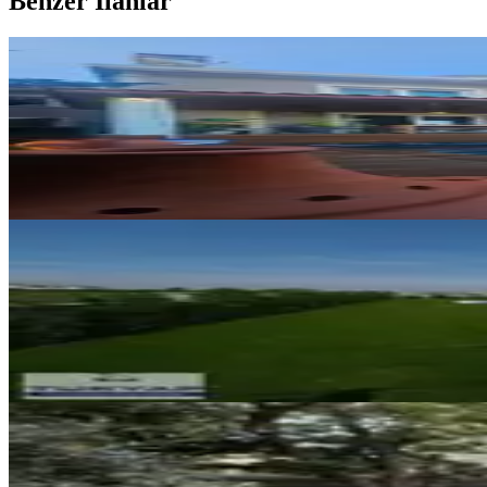
Benzer İlanlar
ÖNE ÇIKAN
Acil Satılık Uygun Masrafsız Vill
Silivri, Ortaköy Mahallesi
5+1
·
320 m²
·
05.08.2026
14.550.000 ₺
YENİ
Silivri Kavaklı Mahallesinde Satı
Silivri, Kavaklı Hürriyet Mahallesi
3+1
·
215 m²
·
06.08.2026
17.500.000 ₺
YENİ
Vista Yapı'dan Silivri Gümüşyaka
Silivri, Gümüşyaka Mahallesi