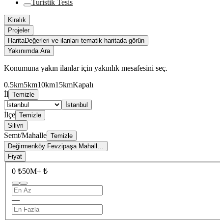
Turistik Tesis
Kiralık
Projeler
Harita
Değerleri ve ilanları tematik haritada görün
Yakınımda Ara
Konumuna yakın ilanlar için yakınlık mesafesini seç.
0.5km
5km
10km
15km
Kapalı
İl
Temizle
İstanbul
İlçe
Temizle
Silivri
Semt/Mahalle
Temizle
Değirmenköy Fevzipaşa Mahall…
Fiyat
0 ₺
50M+ ₺
—