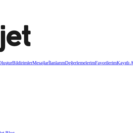
luştur
Bildirimler
Mesajlar
İlanlarım
Değerlemelerim
Favorilerim
Kayıtlı 
et Blog