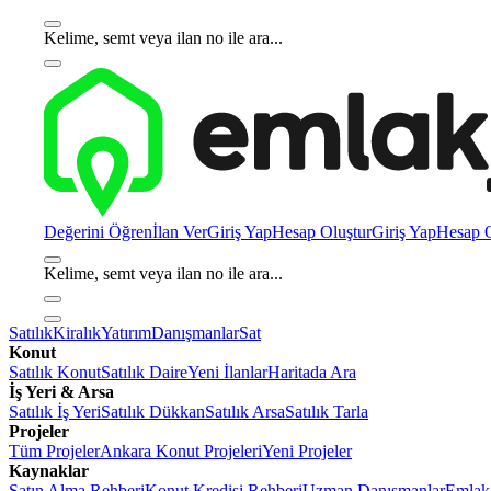
Kelime, semt veya ilan no ile ara...
Değerini Öğren
İlan Ver
Giriş Yap
Hesap Oluştur
Giriş Yap
Hesap O
Kelime, semt veya ilan no ile ara...
Satılık
Kiralık
Yatırım
Danışmanlar
Sat
Konut
Satılık Konut
Satılık Daire
Yeni İlanlar
Haritada Ara
İş Yeri & Arsa
Satılık İş Yeri
Satılık Dükkan
Satılık Arsa
Satılık Tarla
Projeler
Tüm Projeler
Ankara Konut Projeleri
Yeni Projeler
Kaynaklar
Satın Alma Rehberi
Konut Kredisi Rehberi
Uzman Danışmanlar
Emlakj