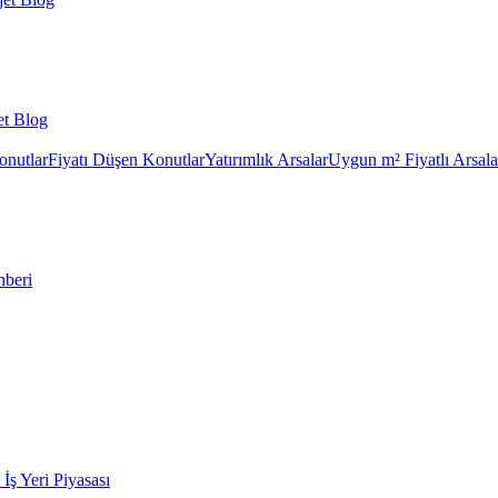
et Blog
onutlar
Fiyatı Düşen Konutlar
Yatırımlık Arsalar
Uygun m² Fiyatlı Arsala
hberi
k İş Yeri Piyasası