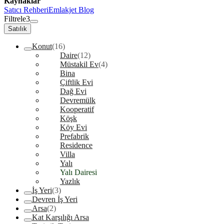
Kaynaklar
Satıcı Rehberi
Emlakjet Blog
Filtrele
3
Satılık
Konut
(16)
Daire
(12)
Müstakil Ev
(4)
Bina
Çiftlik Evi
Dağ Evi
Devremülk
Kooperatif
Köşk
Köy Evi
Prefabrik
Residence
Villa
Yalı
Yalı Dairesi
Yazlık
İş Yeri
(3)
Devren İş Yeri
Arsa
(2)
Kat Karşılığı Arsa