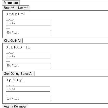
Metrekare
Brüt m²
Net m²
0 m²
1B+ m²
—
Kira Geliri
AI
0 TL
100B+ TL
—
Geri Dönüş Süresi
AI
0 yıl
50+ yıl
—
Arama Kelimesi