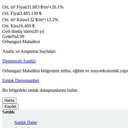
Ort. m² Fiyatı
31.683 ₺/m²
+
26.1
%
Ort. Fiyat
3.485.130 ₺
Ort. m² Kirası
132 ₺/m²
+
12.2
%
Ort. Kira
16.469 ₺
Geri dönüş süresi
20 yıl
Getiri
%4.99
Orhangazi Mahallesi
Analiz ve Araştırma Sayfaları
Demografi Analizi
Orhangazi Mahallesi bölgesinin nüfus, eğitim ve sosyoekonomik yapıs
Emlak Danışmanları
Bu bölgedeki emlak danışmanlarını bulun
Harita
Kaydet
Satılık
Satılık Daire