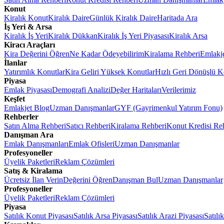
Konut
Kiralık Konut
Kiralık Daire
Günlük Kiralık Daire
Haritada Ara
İş Yeri & Arsa
Kiralık İş Yeri
Kiralık Dükkan
Kiralık İş Yeri Piyasası
Kiralık Arsa
Kiracı Araçları
Kira Değerini Öğren
Ne Kadar Ödeyebilirim
Kiralama Rehberi
Emlakj
İlanlar
Yatırımlık Konutlar
Kira Geliri Yüksek Konutlar
Hızlı Geri Dönüşlü K
Piyasa
Emlak Piyasası
Demografi Analizi
Değer Haritaları
Verilerimiz
Keşfet
Emlakjet Blog
Uzman Danışmanlar
GYF (Gayrimenkul Yatırım Fonu)
Rehberler
Satın Alma Rehberi
Satıcı Rehberi
Kiralama Rehberi
Konut Kredisi Re
Danışman Ara
Emlak Danışmanları
Emlak Ofisleri
Uzman Danışmanlar
Profesyoneller
Üyelik Paketleri
Reklam Çözümleri
Satış & Kiralama
Ücretsiz İlan Verin
Değerini Öğren
Danışman Bul
Uzman Danışmanlar
Profesyoneller
Üyelik Paketleri
Reklam Çözümleri
Piyasa
Satılık Konut Piyasası
Satılık Arsa Piyasası
Satılık Arazi Piyasası
Satılı