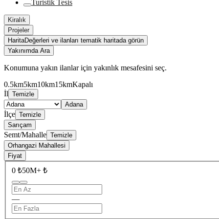
Turistik Tesis
Kiralık
Projeler
Harita
Değerleri ve ilanları tematik haritada görün
Yakınımda Ara
Konumuna yakın ilanlar için yakınlık mesafesini seç.
0.5km
5km
10km
15km
Kapalı
İl
Temizle
Adana
İlçe
Temizle
Sarıçam
Semt/Mahalle
Temizle
Orhangazi Mahallesi
Fiyat
0 ₺
50M+ ₺
—