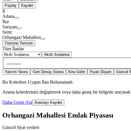
Paylaş
Kaydet
İl
Adana
İlçe
Sarıçam
Semt
Orhangazi Mahallesi
Tümünü Temizle
Tüm İlanlar
Akıllı Sıralama
Yatırım Skoru
Geri Dönüş Süresi
Kira Geliri
Fiyatı Düşen
Güncel İ
Bu Kriterlere Uygun İlan Bulunamadı
Arama kriterlerinizi değiştirerek veya daha geniş bir bölgede arayarak 
Daha Geniş Ara
Aramayı Kaydet
Orhangazi Mahallesi Emlak Piyasası
Güncel fiyat verileri