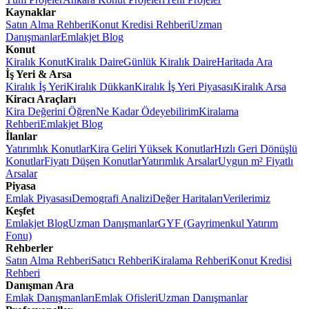
Kaynaklar
Satın Alma Rehberi
Konut Kredisi Rehberi
Uzman
Danışmanlar
Emlakjet Blog
Konut
Kiralık Konut
Kiralık Daire
Günlük Kiralık Daire
Haritada Ara
İş Yeri & Arsa
Kiralık İş Yeri
Kiralık Dükkan
Kiralık İş Yeri Piyasası
Kiralık Arsa
Kiracı Araçları
Kira Değerini Öğren
Ne Kadar Ödeyebilirim
Kiralama
Rehberi
Emlakjet Blog
İlanlar
Yatırımlık Konutlar
Kira Geliri Yüksek Konutlar
Hızlı Geri Dönüşlü
Konutlar
Fiyatı Düşen Konutlar
Yatırımlık Arsalar
Uygun m² Fiyatlı
Arsalar
Piyasa
Emlak Piyasası
Demografi Analizi
Değer Haritaları
Verilerimiz
Keşfet
Emlakjet Blog
Uzman Danışmanlar
GYF (Gayrimenkul Yatırım
Fonu)
Rehberler
Satın Alma Rehberi
Satıcı Rehberi
Kiralama Rehberi
Konut Kredisi
Rehberi
Danışman Ara
Emlak Danışmanları
Emlak Ofisleri
Uzman Danışmanlar