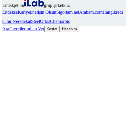
Emlakjet bir
grup şirketidir.
Endeksa
Kariyer.net
İşin Olsun
Sigortam.net
Arabam.com
Hangikredi
Cimri
Neredekal
SteelOrbis
Chemorbis
Ara
Favorilerim
İlan Ver
Keşfet
Hesabım