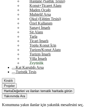
Hastane (Sağlık Tesisi)
Konut+Ticaret Alanı
Maden Ocağı
Muhtelif Arsa
Okul (Eğitim Tesisi)
Özel Kullanım
Sanayi İmarlı
Sit Alanı
Tarla
Ticari İmarlı
Toplu Konut İçin
Turizm/Konut Alanı
Turizm İmarlı
Villa İmarlı
Zeytinlik
Kat Karşılığı Arsa
Turistik Tesis
Kiralık
Projeler
Harita
Değerleri ve ilanları tematik haritada görün
Yakınımda Ara
Konumuna yakın ilanlar için yakınlık mesafesini seç.