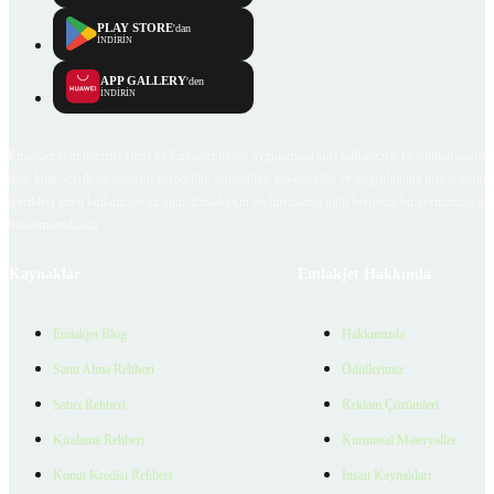
PLAY STORE
'dan
İNDİRİN
APP GALLERY
'den
İNDİRİN
Emlakjet.com internet sitesi ve Emlakjet mobil uygulamalarında kullanıcılar tarafından sağlana
ilan, bilgi, içerik ve görselin gerçekliği, orijinalliği, güvenilirliği ve doğruluğuna ilişkin soru
içerikleri giren kullanıcıya ait olup, Emlakjet'in bu hususlarla ilgili herhangi bir sorumluluğu
bulunmamaktadır.
Kaynaklar
Emlakjet Hakkında
Emlakjet Blog
Hakkımızda
Satın Alma Rehberi
Ödüllerimiz
Satıcı Rehberi
Reklam Çözümleri
Kiralama Rehberi
Kurumsal Materyaller
Konut Kredisi Rehberi
İnsan Kaynakları