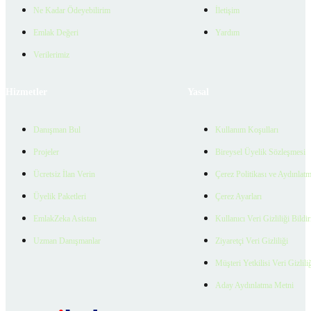
Ne Kadar Ödeyebilirim
İletişim
Emlak Değeri
Yardım
Verilerimiz
Hizmetler
Yasal
Danışman Bul
Kullanım Koşulları
Projeler
Bireysel Üyelik Sözleşmesi
Ücretsiz İlan Verin
Çerez Politikası ve Aydınlat
Üyelik Paketleri
Çerez Ayarları
EmlakZeka Asistan
Kullanıcı Veri Gizliliği Bildi
Uzman Danışmanlar
Ziyaretçi Veri Gizliliği
Müşteri Yetkilisi Veri Gizlili
Aday Aydınlatma Metni