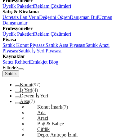
Profesyoneller
Üyelik Paketleri
Reklam Çözümleri
Satış & Kiralama
Ücretsiz İlan Verin
Değerini Öğren
Danışman Bul
Uzman
Danışmanlar
Profesyoneller
Üyelik Paketleri
Reklam Çözümleri
Piyasa
Satılık Konut Piyasası
Satılık Arsa Piyasası
Satılık Arazi
Piyasası
Satılık İş Yeri Piyasası
Kaynaklar
Satıcı Rehberi
Emlakjet Blog
Filtrele
3
Satılık
Konut
(97)
İş Yeri
(4)
Devren İş Yeri
Arsa
(7)
Konut İmarlı
(7)
Ada
Arazi
Bağ & Bahçe
Çiftlik
Depo, Antrepo İzinli