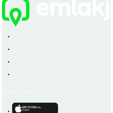
Emlakjet © 2006-2026
APP STORE
'dan
İNDİRİN