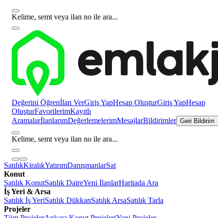
Kelime, semt veya ilan no ile ara...
Değerini Öğren
İlan Ver
Giriş Yap
Hesap Oluştur
Giriş Yap
Hesap
Oluştur
Favorilerim
Kayıtlı
Aramalar
İlanlarım
Değerlemelerim
Mesajlar
Bildirimler
Geri Bildirim
Kelime, semt veya ilan no ile ara...
Satılık
Kiralık
Yatırım
Danışmanlar
Sat
Konut
Satılık Konut
Satılık Daire
Yeni İlanlar
Haritada Ara
İş Yeri & Arsa
Satılık İş Yeri
Satılık Dükkan
Satılık Arsa
Satılık Tarla
Projeler
Tüm Projeler
Ankara Konut Projeleri
Yeni Projeler