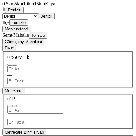
0.5km
5km
10km
15km
Kapalı
İl
Temizle
Denizli
İlçe
Temizle
Merkezefendi
Semt/Mahalle
Temizle
Gümüşçay Mahallesi
Fiyat
0 ₺
50M+ ₺
—
Metrekare
0
1B+
—
Metrekare Birim Fiyatı