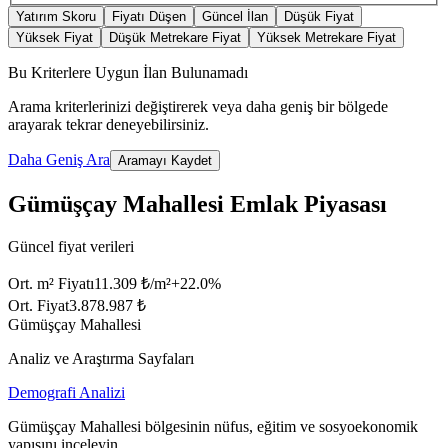
Yatırım Skoru
Fiyatı Düşen
Güncel İlan
Düşük Fiyat
Yüksek Fiyat
Düşük Metrekare Fiyat
Yüksek Metrekare Fiyat
Bu Kriterlere Uygun İlan Bulunamadı
Arama kriterlerinizi değiştirerek veya daha geniş bir bölgede
arayarak tekrar deneyebilirsiniz.
Daha Geniş Ara
Aramayı Kaydet
Gümüşçay Mahallesi Emlak Piyasası
Güncel fiyat verileri
Ort. m² Fiyatı
11.309 ₺/m²
+
22.0
%
Ort. Fiyat
3.878.987 ₺
Gümüşçay Mahallesi
Analiz ve Araştırma Sayfaları
Demografi Analizi
Gümüşçay Mahallesi bölgesinin nüfus, eğitim ve sosyoekonomik
yapısını inceleyin