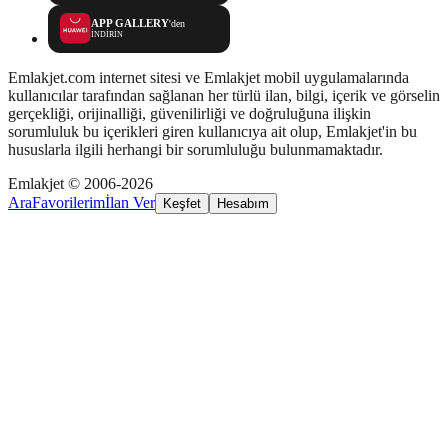
APP GALLERY
'den
İNDİRİN
Emlakjet.com internet sitesi ve Emlakjet mobil uygulamalarında
kullanıcılar tarafından sağlanan her türlü ilan, bilgi, içerik ve görselin
gerçekliği, orijinalliği, güvenilirliği ve doğruluğuna ilişkin
sorumluluk bu içerikleri giren kullanıcıya ait olup, Emlakjet'in bu
hususlarla ilgili herhangi bir sorumluluğu bulunmamaktadır.
Emlakjet © 2006-2026
Ara
Favorilerim
İlan Ver
Keşfet
Hesabım