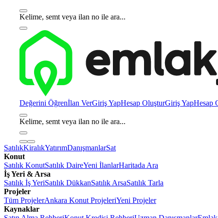
Kelime, semt veya ilan no ile ara...
Değerini Öğren
İlan Ver
Giriş Yap
Hesap Oluştur
Giriş Yap
Hesap O
Kelime, semt veya ilan no ile ara...
Satılık
Kiralık
Yatırım
Danışmanlar
Sat
Konut
Satılık Konut
Satılık Daire
Yeni İlanlar
Haritada Ara
İş Yeri & Arsa
Satılık İş Yeri
Satılık Dükkan
Satılık Arsa
Satılık Tarla
Projeler
Tüm Projeler
Ankara Konut Projeleri
Yeni Projeler
Kaynaklar
Satın Alma Rehberi
Konut Kredisi Rehberi
Uzman Danışmanlar
Emlakj