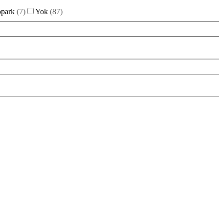
opark
(
7
)
Yok
(
87
)