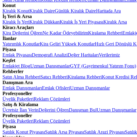
Konut
Kiralık Konut
Kiralık Daire
Günlük Kiralık Daire
Haritada Ara
İş Yeri & Arsa
Kiralık İş Yeri
Kiralık Dükkan
Kiralık İş Yeri Piyasası
Kiralık Arsa
Kiracı Araçları
Kira Değerini Öğren
Ne Kadar Ödeyebilirim
Kiralama Rehberi
Emlakj
İlanlar
Yatırımlık Konutlar
Kira Geliri Yüksek Konutlar
Hızlı Geri Dönüşlü K
Piyasa
Emlak Piyasası
Demografi Analizi
Değer Haritaları
Verilerimiz
Keşfet
Emlakjet Blog
Uzman Danışmanlar
GYF (Gayrimenkul Yatırım Fonu)
Rehberler
Satın Alma Rehberi
Satıcı Rehberi
Kiralama Rehberi
Konut Kredisi Re
Danışman Ara
Emlak Danışmanları
Emlak Ofisleri
Uzman Danışmanlar
Profesyoneller
Üyelik Paketleri
Reklam Çözümleri
Satış & Kiralama
Ücretsiz İlan Verin
Değerini Öğren
Danışman Bul
Uzman Danışmanlar
Profesyoneller
Üyelik Paketleri
Reklam Çözümleri
Piyasa
Satılık Konut Piyasası
Satılık Arsa Piyasası
Satılık Arazi Piyasası
Satılı