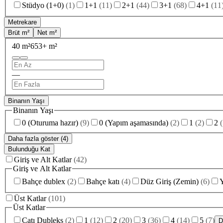
Stüdyo (1+0)
(
1
)
1+1
(
11
)
2+1
(
44
)
3+1
(
68
)
4+1
(
11
Metrekare
Brüt m²
Net m²
40 m²
653+ m²
—
Binanın Yaşı
Binanın Yaşı
0 (Oturuma hazır)
(
9
)
0 (Yapım aşamasında)
(
2
)
1
(
2
)
2
(
Daha fazla göster (4)
Bulunduğu Kat
Giriş ve Alt Katlar
(
42
)
Giriş ve Alt Katlar
Bahçe dublex
(
2
)
Bahçe katı
(
4
)
Düz Giriş (Zemin)
(
6
)
Y
Üst Katlar
(
101
)
Üst Katlar
Çatı Dubleks
(
2
)
1
(
12
)
2
(
20
)
3
(
36
)
4
(
14
)
5
(
7
)
D