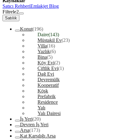
Kaynaklar
Satıcı Rehberi
Emlakjet Blog
Filtrele
2
Satılık
Konut
(196)
Daire
(143)
Müstakil Ev
(23)
Villa
(16)
Yazlık
(6)
Bina
(5)
Köy Evi
(2)
Çiftlik Evi
(1)
Dağ Evi
Devremülk
Kooperatif
Köşk
Prefabrik
Residence
Yalı
Yalı Dairesi
İş Yeri
(20)
Devren İş Yeri
Arsa
(173)
Kat Karşılığı Arsa