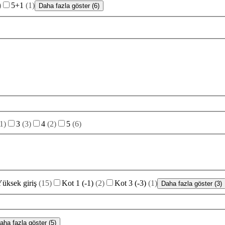
)
5+1
(
1
)
Daha fazla göster (6)
1
)
3
(
3
)
4
(
2
)
5
(
6
)
üksek giriş
(
15
)
Kot 1 (-1)
(
2
)
Kot 3 (-3)
(
1
)
Daha fazla göster (3)
aha fazla göster (5)