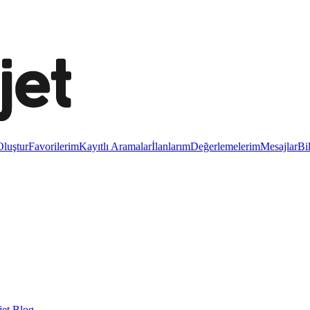
luştur
Favorilerim
Kayıtlı Aramalar
İlanlarım
Değerlemelerim
Mesajlar
Bi
et Blog