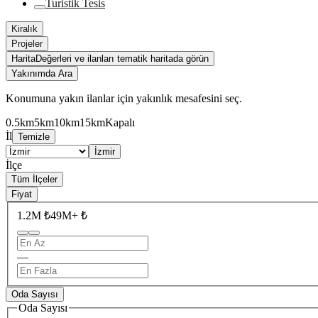
Turistik Tesis
Kiralık
Projeler
Harita
Değerleri ve ilanları tematik haritada görün
Yakınımda Ara
Konumuna yakın ilanlar için yakınlık mesafesini seç.
0.5km
5km
10km
15km
Kapalı
İl
Temizle
İzmir
İlçe
Tüm İlçeler
Fiyat
1.2M ₺
49M+ ₺
—
Oda Sayısı
Oda Sayısı