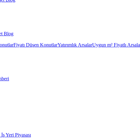
et Blog
onutlar
Fiyatı Düşen Konutlar
Yatırımlık Arsalar
Uygun m² Fiyatlı Arsala
hberi
k İş Yeri Piyasası