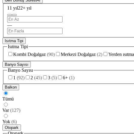
Geri Dönüş Süresi
AI
11 yıl
22+ yıl
—
Isıtma Tipi
Isıtma Tipi
Kombi Doğalgaz
(
90
)
Merkezi Doğalgaz
(
2
)
Yerden ısıtma
Banyo Sayısı
Banyo Sayısı
1
(
92
)
2
(
45
)
3
(
5
)
6+
(
1
)
Balkon
Tümü
Var
(
127
)
Yok
(
6
)
Otopark
Otopark