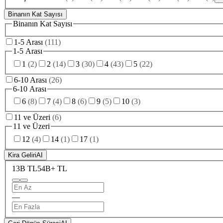
Binanın Kat Sayısı
Binanın Kat Sayısı
1-5 Arası
(
111
)
1-5 Arası
1
(
2
)
2
(
14
)
3
(
30
)
4
(
43
)
5
(
22
)
6-10 Arası
(
26
)
6-10 Arası
6
(
8
)
7
(
4
)
8
(
6
)
9
(
5
)
10
(
3
)
11 ve Üzeri
(
6
)
11 ve Üzeri
12
(
4
)
14
(
1
)
17
(
1
)
Kira Geliri
AI
13B TL
54B+ TL
—