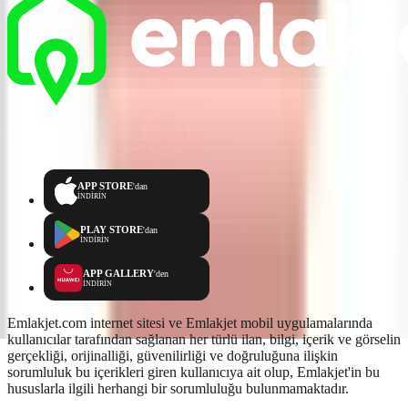
APP STORE
'dan
İNDİRİN
PLAY STORE
'dan
İNDİRİN
APP GALLERY
'den
İNDİRİN
Emlakjet.com internet sitesi ve Emlakjet mobil uygulamalarında
kullanıcılar tarafından sağlanan her türlü ilan, bilgi, içerik ve görselin
gerçekliği, orijinalliği, güvenilirliği ve doğruluğuna ilişkin
sorumluluk bu içerikleri giren kullanıcıya ait olup, Emlakjet'in bu
hususlarla ilgili herhangi bir sorumluluğu bulunmamaktadır.