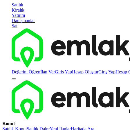
Satılık
Kiralık
Yatırım
Danışmanlar
Sat
Değerini Öğren
İlan Ver
Giriş Yap
Hesap Oluştur
Giriş Yap
Hesap O
Konut
Satılık Konut
Satılık Daire
Yeni İlanlar
Haritada Ara