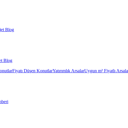
et Blog
et Blog
onutlar
Fiyatı Düşen Konutlar
Yatırımlık Arsalar
Uygun m² Fiyatlı Arsala
hberi