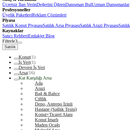
Ücretsiz İlan Verin
Değerini Öğren
Danışman Bul
Uzman Danışmanlar
Profesyoneller
Üyelik Paketleri
Reklam Çözümleri
Piyasa
Satılık Konut Piyasası
Satılık Arsa Piyasası
Satılık Arazi Piyasası
Satılı
Kaynaklar
Satıcı Rehberi
Emlakjet Blog
Filtrele
3
Satılık
Konut
(1)
İş Yeri
(1)
Devren İş Yeri
Arsa
(16)
Kat Karşılığı Arsa
Ada
Arazi
Bağ & Bahçe
Çiftlik
Depo, Antrepo İzinli
Hastane (Sağlık Tesisi)
Konut+Ticaret Alanı
Konut İmarlı
Maden Ocağı