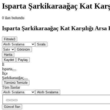
Isparta Şarkikaraağaç Kat Karşı
0
ilan bulundu
Isparta Şarkikaraağaç Kat Karşılığı Arsa 
Filtrele
3
Sırala
Görünüm
Harita
Kaydet
Paylaş
İl
Isparta
İlçe
Şarkikaraağaç
Tümünü Temizle
Tüm İlanlar
Akıllı Sıralama
Güncel İlan