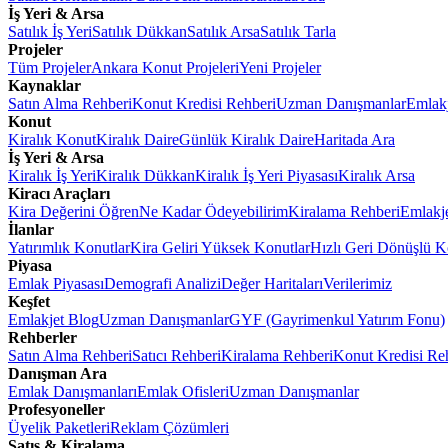
İş Yeri & Arsa
Satılık İş Yeri
Satılık Dükkan
Satılık Arsa
Satılık Tarla
Projeler
Tüm Projeler
Ankara Konut Projeleri
Yeni Projeler
Kaynaklar
Satın Alma Rehberi
Konut Kredisi Rehberi
Uzman Danışmanlar
Emlakj
Konut
Kiralık Konut
Kiralık Daire
Günlük Kiralık Daire
Haritada Ara
İş Yeri & Arsa
Kiralık İş Yeri
Kiralık Dükkan
Kiralık İş Yeri Piyasası
Kiralık Arsa
Kiracı Araçları
Kira Değerini Öğren
Ne Kadar Ödeyebilirim
Kiralama Rehberi
Emlakj
İlanlar
Yatırımlık Konutlar
Kira Geliri Yüksek Konutlar
Hızlı Geri Dönüşlü K
Piyasa
Emlak Piyasası
Demografi Analizi
Değer Haritaları
Verilerimiz
Keşfet
Emlakjet Blog
Uzman Danışmanlar
GYF (Gayrimenkul Yatırım Fonu)
Rehberler
Satın Alma Rehberi
Satıcı Rehberi
Kiralama Rehberi
Konut Kredisi Re
Danışman Ara
Emlak Danışmanları
Emlak Ofisleri
Uzman Danışmanlar
Profesyoneller
Üyelik Paketleri
Reklam Çözümleri
Satış & Kiralama