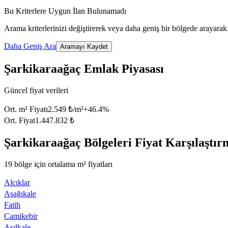
Bu Kriterlere Uygun İlan Bulunamadı
Arama kriterlerinizi değiştirerek veya daha geniş bir bölgede arayarak 
Daha Geniş Ara
Aramayı Kaydet
Şarkikaraağaç Emlak Piyasası
Güncel fiyat verileri
Ort. m² Fiyatı
2.549 ₺/m²
+
46.4
%
Ort. Fiyat
1.447.832 ₺
Şarkikaraağaç Bölgeleri Fiyat Karşılaştır
19 bölge için ortalama m² fiyatları
Alcıklar
Aşağıkale
Fatih
Camikebir
Asılkale