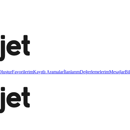
luştur
Favorilerim
Kayıtlı Aramalar
İlanlarım
Değerlemelerim
Mesajlar
Bi