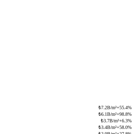
₺
7.2B/m²
+
55.4
%
₺
6.1B/m²
+
98.8
%
₺
3.7B/m²
+
6.3
%
₺
3.4B/m²
+
58.0
%
₺
2.9B/m²
+
27.8
%