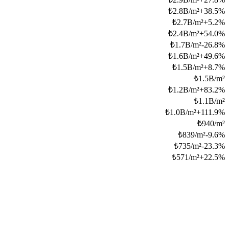
₺
2.8B/m²
+
38.5
%
₺
2.7B/m²
+
5.2
%
₺
2.4B/m²
+
54.0
%
₺
1.7B/m²
-26.8
%
₺
1.6B/m²
+
49.6
%
₺
1.5B/m²
+
8.7
%
₺
1.5B/m²
₺
1.2B/m²
+
83.2
%
₺
1.1B/m²
₺
1.0B/m²
+
111.9
%
₺
940/m²
₺
839/m²
-9.6
%
₺
735/m²
-23.3
%
₺
571/m²
+
22.5
%