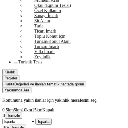
Muhtelif Arsa
Okul (Eğitim Tesisi)
Özel Kullanım
Sanayi İmarlı
Sit Alanı
Tarla
Ticari İmarlı
Toplu Konut İçin
Turizm/Konut Alanı
Turizm İmarlı
Villa İmarlı
Zeytinlik
Turistik Tesis
Kiralık
Projeler
Harita
Değerleri ve ilanları tematik haritada görün
Yakınımda Ara
Konumuna yakın ilanlar için yakınlık mesafesini seç.
0.5km
5km
10km
15km
Kapalı
İl
Temizle
Isparta
İlçe
Temizle