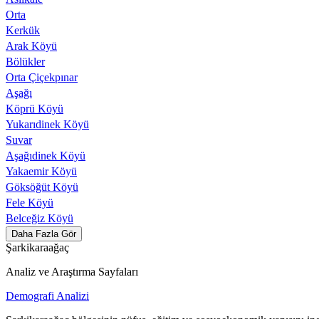
Orta
Kerkük
Arak Köyü
Bölükler
Orta Çiçekpınar
Aşağı
Köprü Köyü
Yukarıdinek Köyü
Suvar
Aşağıdinek Köyü
Yakaemir Köyü
Göksöğüt Köyü
Fele Köyü
Belceğiz Köyü
Daha Fazla Gör
Şarkikaraağaç
Analiz ve Araştırma Sayfaları
Demografi Analizi