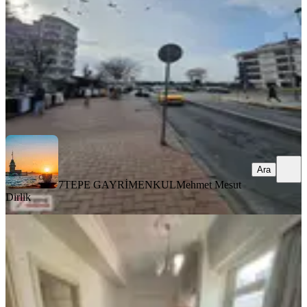
2+1
·
75 m²
·
1. Kat
·
06.08.2026
55.000 ₺
7TEPE GAYRİMENKUL
Mehmet Mesut Dirlik
Ara
Ara
7TEPE GAYRİMENKUL
Mehmet Mesut
Dirlik
YENİ
Kocamustafapaşa Merkezde 60m2 18
Yıllık Binada Memura
Fatih, Koca Mustafapaşa Mahallesi
1+1
·
60 m²
·
3. Kat
·
06.08.2026