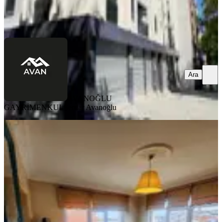
AVANOĞLU GAYRİMENKUL
Serdar Avanoğlu
Ara
Ara
AVANOĞLU
GAYRİMENKUL
Serdar Avanoğlu
KOMBİLİ
Balat'ta Eşyalı, Faturalar
Dahil,stüdyo Daire
Fatih, Ayvansaray Mahallesi
Stüdyo
·
38 m²
·
3. Kat
·
26.07.2026
28.000 ₺