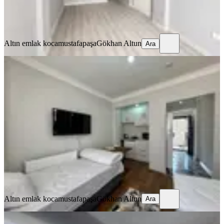
Altın emlak kocamustafapaşa
Gökhan Altun
Ara
Altın emlak kocamustafapaşa
Gökhan Altun
Ara
EŞYALI
Balatta Vodina Caddesine Komşu
Kiralık Eşyalı Daire
Fatih, Balat Mahallesi
Stüdyo
·
35 m²
·
1. Kat
·
20.07.2026
26.000 ₺
Altın emlak kocamustafapaşa
Gökhan Altun
Ara
Altın emlak kocamustafapaşa
Gökhan Altun
Ara
EŞYALI