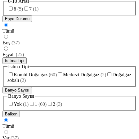
6-10 Arası
6
(
5
)
7
(
1
)
Eşya Durumu
Tümü
Boş
(
37
)
Eşyalı
(
25
)
Isıtma Tipi
Isıtma Tipi
Kombi Doğalgaz
(
60
)
Merkezi Doğalgaz
(
2
)
Doğalgaz
sobalı
(
2
)
Banyo Sayısı
Banyo Sayısı
Yok
(
1
)
1
(
60
)
2
(
3
)
Balkon
Tümü
Var
(
37
)