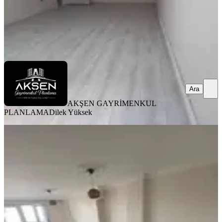
AKŞEN GAYRİMENKUL PLANLAMA
Dilek Yüksek
Ara
Ara
AKŞEN GAYRİMENKUL
PLANLAMA
Dilek Yüksek
BALKONLU
Ayvansarayda Manzaralı, Geniş 2+1
Daire
Fatih, Ayvansaray Mahallesi
2+1
·
140 m²
·
5. Kat
·
23.07.2026
50.000 ₺