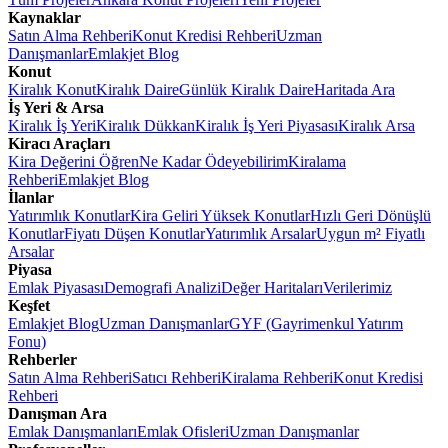
Kaynaklar
Satın Alma Rehberi
Konut Kredisi Rehberi
Uzman
Danışmanlar
Emlakjet Blog
Konut
Kiralık Konut
Kiralık Daire
Günlük Kiralık Daire
Haritada Ara
İş Yeri & Arsa
Kiralık İş Yeri
Kiralık Dükkan
Kiralık İş Yeri Piyasası
Kiralık Arsa
Kiracı Araçları
Kira Değerini Öğren
Ne Kadar Ödeyebilirim
Kiralama
Rehberi
Emlakjet Blog
İlanlar
Yatırımlık Konutlar
Kira Geliri Yüksek Konutlar
Hızlı Geri Dönüşlü
Konutlar
Fiyatı Düşen Konutlar
Yatırımlık Arsalar
Uygun m² Fiyatlı
Arsalar
Piyasa
Emlak Piyasası
Demografi Analizi
Değer Haritaları
Verilerimiz
Keşfet
Emlakjet Blog
Uzman Danışmanlar
GYF (Gayrimenkul Yatırım
Fonu)
Rehberler
Satın Alma Rehberi
Satıcı Rehberi
Kiralama Rehberi
Konut Kredisi
Rehberi
Danışman Ara
Emlak Danışmanları
Emlak Ofisleri
Uzman Danışmanlar