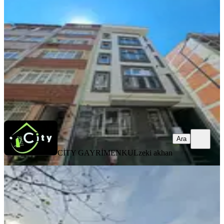
Fatih, Akşemsettin Mahallesi
2+1
·
70 m²
·
3. Kat
·
06.08.2026
65.000 ₺
CİTY GAYRİMENKUL
zeki akhan
Ara
Ara
CİTY GAYRİMENKUL
zeki akhan
YENİ
Yenikapı Marmaray Durağının
Karşısında Kiralık 2+1
Fatih, Katip Kasım Mahallesi