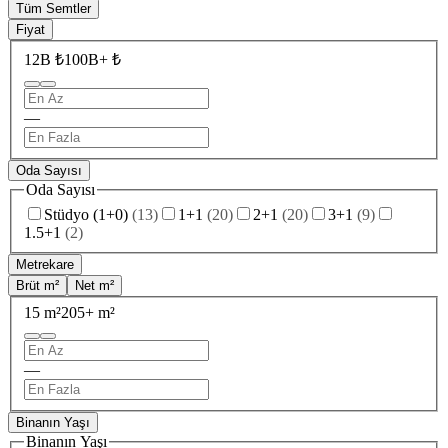
Tüm Semtler
Fiyat
12B ₺
100B+ ₺
—
Oda Sayısı
Oda Sayısı
Stüdyo (1+0)
(
13
)
1+1
(
20
)
2+1
(
20
)
3+1
(
9
)
1.5+1
(
2
)
Metrekare
Brüt m²
Net m²
15 m²
205+ m²
—
Binanın Yaşı
Binanın Yaşı