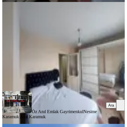
YENİ
Fatih Kocamustafapaşa Full Eşyalı
Daire
Fatih, Seyyid Ömer Mahallesi
1+1
·
65 m²
·
3. Kat
·
03.08.2026
30.000 ₺
Öz Anıl Emlak Gayrimenkul
Nesime Karamuk Anıl Karamuk
Ara
Ara
Öz Anıl Emlak Gayrimenkul
Nesime
Karamuk Anıl Karamuk
YENİ