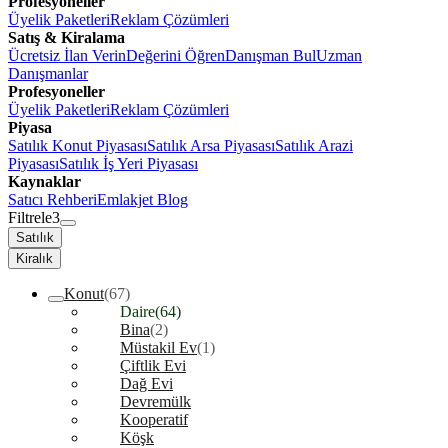
Profesyoneller
Üyelik Paketleri
Reklam Çözümleri
Satış & Kiralama
Ücretsiz İlan Verin
Değerini Öğren
Danışman Bul
Uzman
Danışmanlar
Profesyoneller
Üyelik Paketleri
Reklam Çözümleri
Piyasa
Satılık Konut Piyasası
Satılık Arsa Piyasası
Satılık Arazi
Piyasası
Satılık İş Yeri Piyasası
Kaynaklar
Satıcı Rehberi
Emlakjet Blog
Filtrele
3
Satılık
Kiralık
Konut
(67)
Daire
(64)
Bina
(2)
Müstakil Ev
(1)
Çiftlik Evi
Dağ Evi
Devremülk
Kooperatif
Köşk