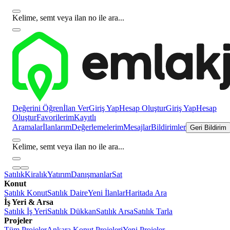
Kelime, semt veya ilan no ile ara...
Değerini Öğren
İlan Ver
Giriş Yap
Hesap Oluştur
Giriş Yap
Hesap
Oluştur
Favorilerim
Kayıtlı
Aramalar
İlanlarım
Değerlemelerim
Mesajlar
Bildirimler
Geri Bildirim
Kelime, semt veya ilan no ile ara...
Satılık
Kiralık
Yatırım
Danışmanlar
Sat
Konut
Satılık Konut
Satılık Daire
Yeni İlanlar
Haritada Ara
İş Yeri & Arsa
Satılık İş Yeri
Satılık Dükkan
Satılık Arsa
Satılık Tarla
Projeler
Tüm Projeler
Ankara Konut Projeleri
Yeni Projeler