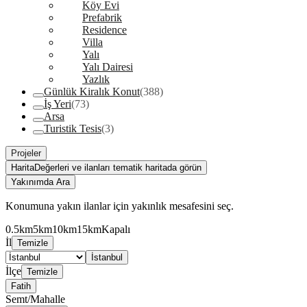
Köy Evi
Prefabrik
Residence
Villa
Yalı
Yalı Dairesi
Yazlık
Günlük Kiralık Konut
(388)
İş Yeri
(73)
Arsa
Turistik Tesis
(3)
Projeler
Harita
Değerleri ve ilanları tematik haritada görün
Yakınımda Ara
Konumuna yakın ilanlar için yakınlık mesafesini seç.
0.5km
5km
10km
15km
Kapalı
İl
Temizle
İstanbul
İlçe
Temizle
Fatih
Semt/Mahalle