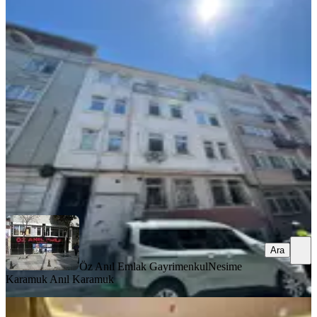
Fatih Kocamustafapaşa 19 Yıllık
Binadan Eşyalı Daire
Fatih, Koca Mustafapaşa Mahallesi
1+1
·
65 m²
·
3. Kat
·
03.08.2026
36.000 ₺
Öz Anıl Emlak Gayrimenkul
Nesime Karamuk Anıl Karamuk
Ara
Ara
Öz Anıl Emlak Gayrimenkul
Nesime
Karamuk Anıl Karamuk
MANZARALI