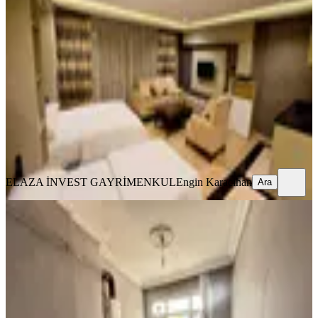
Beyazıt Ve Sultanahmete Yürüme
Mesafesinde Kiralık Stüdyo Daire
Fatih, Kemalpaşa Mahallesi
Stüdyo
·
40 m²
·
3. Kat
·
02.08.2026
39.000 ₺
ELAZA İNVEST GAYRİMENKUL
Engin Karacihan
Ara
ELAZA İNVEST GAYRİMENKUL
Engin Karacihan
Ara
MANZARALI
Tarihi Yarımada'da Deniz Manzaralı,
Aydınlık Ve Ferah 2+1 Daire
Fatih, Koca Mustafapaşa Mahallesi
2+1
·
90 m²
·
5. Kat
·
31.07.2026
35.000 ₺