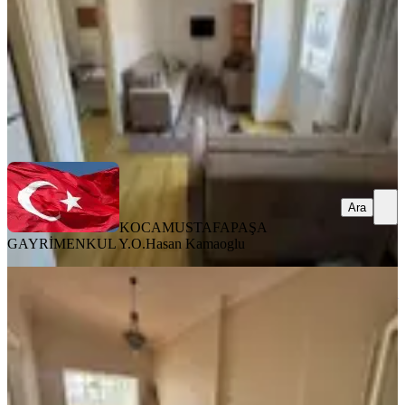
38.000 ₺
KOCAMUSTAFAPAŞA GAYRİMENKUL Y.O.
Hasan Kamaoglu
Ara
Ara
KOCAMUSTAFAPAŞA
GAYRİMENKUL Y.O.
Hasan Kamaoglu
YENİ
Fatih Haseki' De Cadde Üzeri Ara Kat
Çok Geniş 3+1 Kiralık Daire
Fatih, Aksaray Mahallesi
3+1
·
130 m²
·
2. Kat
·
06.08.2026