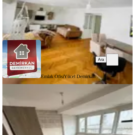
Emlak Ofisi
Yücel Demirkan
Ara
Ara
Emlak Ofisi
Yücel Demirkan
BALKONLU
Fatih Hırka-i Şerif'te Kiralık 1+1
Daire (metro Yakını)
Fatih, Hırka i Şerif Mahallesi
1+1
·
70 m²
·
5. Kat
·
21.07.2026
20.000 ₺