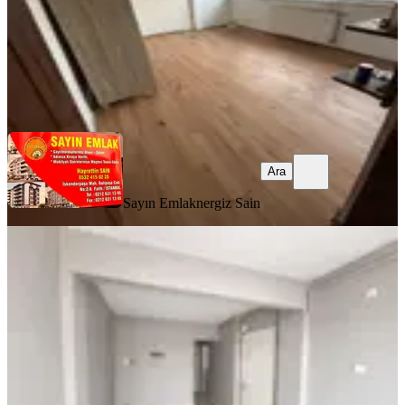
Sayın Emlak
nergiz Sain
Ara
Ara
Sayın Emlak
nergiz Sain
BALKONLU
%
16
Kocamustafapaşa Arap Kuyusu'nda
Balkonlu Yüksek Giriş 1+1
Fatih, Koca Mustafapaşa Mahallesi
1+1
·
55 m²
·
Yüksek giriş
·
21.07.2026
20.500 ₺
24.500 ₺