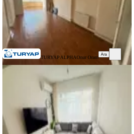
45.000 ₺
TURYAP ALPHA
Onur Oram
Ara
Ara
TURYAP ALPHA
Onur Oram
YENİ
Haseki Tramway Durağına 1 Dakika
Yürüme Mesafesinde 2+1 Daire
Fatih, Molla Gürani Mahallesi
2+1
·
80 m²
·
1. Kat
·
06.08.2026
35.000 ₺