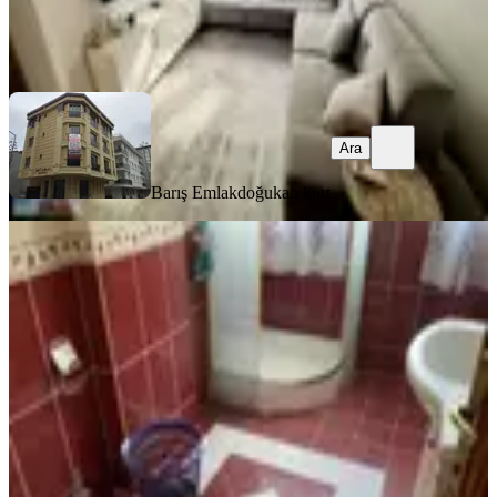
Barış Emlak
doğukan kurt
Ara
Ara
Barış Emlak
doğukan kurt
YENİ
Destan-104-k.m.paşa-sümbülefendi-
yan-sokağında-1-oda-1-salon-65m2-
yüksek-giriş-kat-kombili-açıklamay
Fatih, Sümbül Efendi Mahallesi
1+1
·
65 m²
·
Yüksek giriş
·
04.08.2026
28.000 ₺