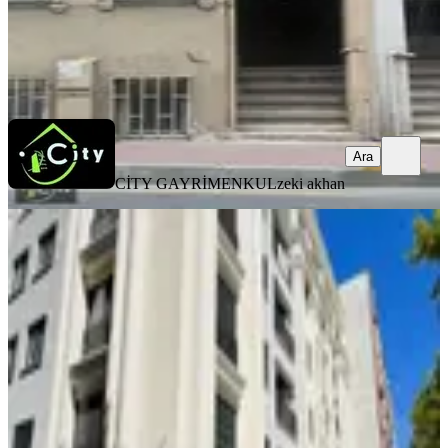
CİTY GAYRİMENKUL
zeki akhan
Ara
Ara
CİTY GAYRİMENKUL
zeki akhan
SIFIR BİNA
Fındıkzade'de Millet Caddesi
Üzerinde Kiralık Daire
Fatih, Molla Gürani Mahallesi
2+1
·
120 m²
·
Düz Giriş (Zemin)
·
29.07.2026
85.000 ₺