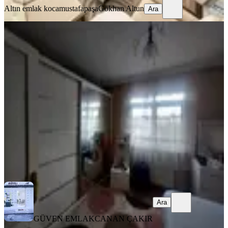
Altın emlak kocamustafapaşa
Gökhan Altun
Ara
YENİ
Fatih Kocamustafapaşa Merkez De
Memura Öğrenciye Kiralık Daire
Fatih, Seyyid Ömer Mahallesi
1+1
·
70 m²
·
3. Kat
·
03.08.2026
30.000 ₺
GÜVEN EMLAK
CANAN ÇAKIR
Ara
Ara
GÜVEN EMLAK
CANAN ÇAKIR