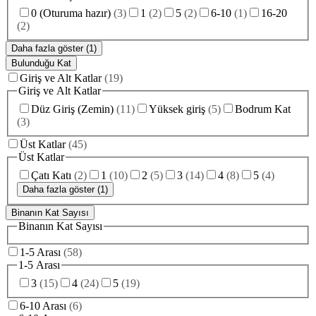
0 (Oturuma hazır)
(
3
)
1
(
2
)
5
(
2
)
6-10
(
1
)
16-20
(
2
)
Daha fazla göster (1)
Bulunduğu Kat
Giriş ve Alt Katlar
(
19
)
Giriş ve Alt Katlar
Düz Giriş (Zemin)
(
11
)
Yüksek giriş
(
5
)
Bodrum Kat
(
3
)
Üst Katlar
(
45
)
Üst Katlar
Çatı Katı
(
2
)
1
(
10
)
2
(
5
)
3
(
14
)
4
(
8
)
5
(
4
)
Daha fazla göster (1)
Binanın Kat Sayısı
Binanın Kat Sayısı
1-5 Arası
(
58
)
1-5 Arası
3
(
15
)
4
(
24
)
5
(
19
)
6-10 Arası
(
6
)