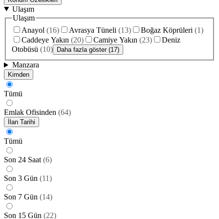
Ulaşım
Ulaşım
Anayol
(
16
)
Avrasya Tüneli
(
13
)
Boğaz Köprüleri
(
1
)
Caddeye Yakın
(
20
)
Camiye Yakın
(
23
)
Deniz
Otobüsü
(
10
)
Daha fazla göster (17)
Manzara
Kimden
Tümü
Emlak Ofisinden
(
64
)
İlan Tarihi
Tümü
Son 24 Saat
(
6
)
Son 3 Gün
(
11
)
Son 7 Gün
(
14
)
Son 15 Gün
(
22
)