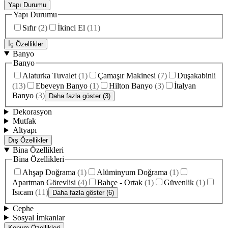
Yapı Durumu
Yapı Durumu
Sıfır
(
2
)
İkinci El
(
11
)
İç Özellikler
Banyo
Banyo
Alaturka Tuvalet
(
1
)
Çamaşır Makinesi
(
7
)
Duşakabinli
(
13
)
Ebeveyn Banyo
(
1
)
Hilton Banyo
(
3
)
İtalyan
Banyo
(
3
)
Daha fazla göster (3)
Dekorasyon
Mutfak
Altyapı
Dış Özellikler
Bina Özellikleri
Bina Özellikleri
Ahşap Doğrama
(
1
)
Alüminyum Doğrama
(
1
)
Apartman Görevlisi
(
4
)
Bahçe - Ortak
(
1
)
Güvenlik
(
1
)
Isıcam
(
11
)
Daha fazla göster (6)
Cephe
Sosyal İmkanlar
Konum Özellikleri