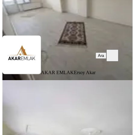
AKAR EMLAK
Ersoy Akar
Ara
Ara
AKAR EMLAK
Ersoy Akar
BALKONLU
1 Yıl Sözleşmeli 2+1 100 M2 Net
Kullanıma Sahip Kiralık Daıre
Fatih, Akşemsettin Mahallesi
2+1
·
120 m²
·
1. Kat
·
21.07.2026
39.000 ₺