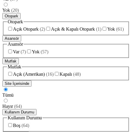
Yok
(
20
)
Otopark
Otopark
Açık Otopark
(
2
)
Açık & Kapalı Otopark
(
1
)
Yok
(
61
)
Asansör
Asansör
Var
(
7
)
Yok
(
57
)
Mutfak
Mutfak
Açık (Amerikan)
(
16
)
Kapalı
(
48
)
Site İçerisinde
Tümü
Hayır
(
64
)
Kullanım Durumu
Kullanım Durumu
Boş
(
64
)