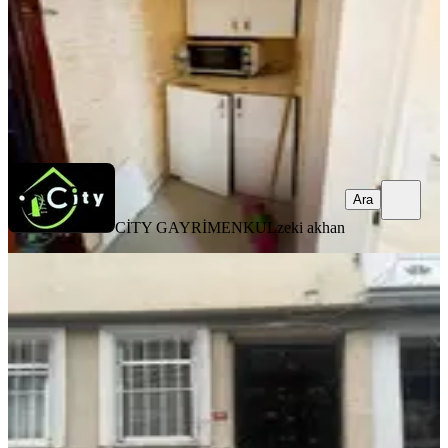
32.000 ₺
CİTY GAYRİMENKUL
zeki akhan
Ara
Ara
CİTY GAYRİMENKUL
zeki akhan
BALKONLU
Findikzada Çukurbostan Parkın
Yanin Kiralık 1+1 En Üst Katta
Fatih, Seyyid Ömer Mahallesi
1.5+1
·
80 m²
·
Çatı Katı
·
29.07.2026
27.000 ₺