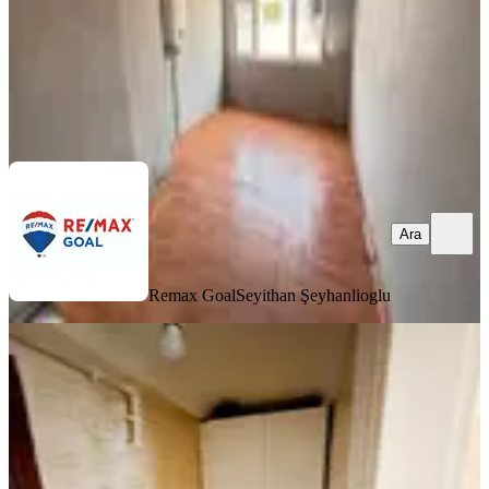
Remax Goal
Seyithan Şeyhanlioglu
Ara
Ara
Remax Goal
Seyithan Şeyhanlioglu
KOMBİLİ
Çapa Millet Cad Üstü Kiralık Boş
Daire
Fatih, Şehremini Mahallesi
1.5+1
·
90 m²
·
Çatı Katı
·
29.07.2026