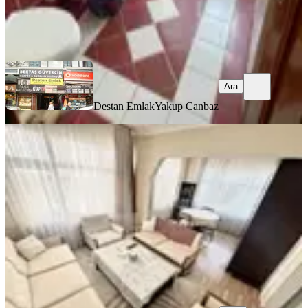
Destan Emlak
Yakup Canbaz
Ara
Ara
Destan Emlak
Yakup Canbaz
YENİ
Fatih Kocamustafapaşada 2+1 Eşyalı
Kiralık Daire
Fatih, Sümbül Efendi Mahallesi
2+1
·
90 m²
·
4. Kat
·
04.08.2026
37.500 ₺
Altın emlak kocamustafapaşa
Gökhan Altun
Ara