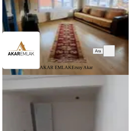
AKAR EMLAK
Ersoy Akar
Ara
Ara
AKAR EMLAK
Ersoy Akar
MANZARALI
Akşenden Fatih Küçükhamamda 1+1
Temiz 65m² Kiralık Bodrum Daire
Fatih, Seyyid Ömer Mahallesi
1+1
·
70 m²
·
Bodrum Kat
·
23.07.2026
25.000 ₺