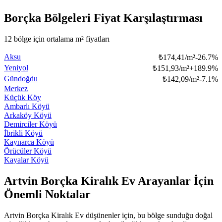
Borçka Bölgeleri Fiyat Karşılaştırması
12 bölge için ortalama m² fiyatları
Aksu
₺
174,41/m²
-26.7
%
Yeniyol
₺
151,93/m²
+
189.9
%
Gündoğdu
₺
142,09/m²
-7.1
%
Merkez
Küçük Köy
Ambarlı Köyü
Arkaköy Köyü
Demirciler Köyü
İbrikli Köyü
Kaynarca Köyü
Örücüler Köyü
Kayalar Köyü
Artvin Borçka Kiralık Ev Arayanlar İçin
Önemli Noktalar
Artvin Borçka Kiralık Ev düşünenler için, bu bölge sunduğu doğal