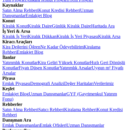
Kaynaklar
Satın Alma Rehberi
Konut Kredisi Rehberi
Uzman
Danışmanlar
Emlakjet Blog
Konut
Kiralık Konut
Kiralık Daire
Günlük Kiralık Daire
Haritada Ara
İş Yeri & Arsa
Kiralık İş Yeri
Kiralık Dükkan
Kiralık İş Yeri Piyasası
Kiralık Arsa
Kiracı Araçları
Kira Değerini Öğren
Ne Kadar Ödeyebilirim
Kiralama
Rehberi
Emlakjet Blog
İlanlar
Yatırımlık Konutlar
Kira Geliri Yüksek Konutlar
Hızlı Geri Dönüşlü
Konutlar
Fiyatı Düşen Konutlar
Yatırımlık Arsalar
Uygun m² Fiyatlı
Arsalar
Piyasa
Emlak Piyasası
Demografi Analizi
Değer Haritaları
Verilerimiz
Keşfet
Emlakjet Blog
Uzman Danışmanlar
GYF (Gayrimenkul Yatırım
Fonu)
Rehberler
Satın Alma Rehberi
Satıcı Rehberi
Kiralama Rehberi
Konut Kredisi
Rehberi
Danışman Ara
Emlak Danışmanları
Emlak Ofisleri
Uzman Danışmanlar