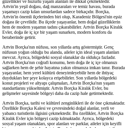
güzellikler ve huzurlu yaşam alanları ile dikkat çekmektedir.
Artvin'in yeşil doğası, dağ manzaraları ve temiz havası, burada
yaşamayı cazip kılan unsurlardan sadece birkaçıdır. Borçka,
Artvin'in önemli ilçelerinden biri olup, Karadeniz Bölgesi'nin eşsiz
doğası ile çevrilidir. Bu ilçede yaşayanlar, hem doğal güzelliklerin
hem de modern yaşamın tadını çıkarabilirler. Artvin Borçka Kiralık
Evler, doğa ile iç içe bir yaşam sunarken, modern konforu da
beraberinde getirir.
Artvin Borçka'nın nüfusu, son yıllarda artış göstermiştir. Genç
nüfusun yoğun olduğu bu alanda, aileler için ideal yaşam alanları
mevcut. Ayrıca, bölgedeki sosyal olanaklar da oldukça fazladır.
Artvin Borçka'nın coğrafi konumu, hem doğa ile iç içe olmanızı
sağlarken hem de şehir hayatına yakın olmanıza imkan tanır. Burada
yaşayanlar, hem yerel kültürü deneyimleyebilir hem de ihtiyaç
duydukları her şeye kolayca erişebilirler. Son yıllarda bölgedeki
konut projeleri ve altyapı çalışmaları, Artvin Borçka'nın yaşam
standartlarını yükseltmiştir. Artvin Borçka Kiralık Evler, bu
gelişmeler sayesinde bölgeyi daha da cazip hale getirmektedir.
Artvin Borçka, tarihi ve kültürel zenginlikleri ile de öne çıkmaktadır.
Özellikle Borçka Kalesi ve çevresindeki doğal alanlar, yerli ve
yabancı turistlerin ilgisini çekmektedir. Bu özellikler, Artvin Borçka
Kiralık Evler için bölgeyi cazip kılmaktadır. Ayrıca, bölgedeki
sosyal yaşam olanakları, spor alanları ve parklar, aileler için keyifli