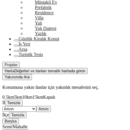
Müstakil Ev
Prefabrik
Residence
Villa
Yalı
Yalı Dairesi
Yazlık
Günlük Kiralık Konut
İş Yeri
Arsa
Turistik Tesis
Projeler
Harita
Değerleri ve ilanları tematik haritada görün
Yakınımda Ara
Konumuna yakın ilanlar için yakınlık mesafesini seç.
0.5km
5km
10km
15km
Kapalı
İl
Temizle
Artvin
İlçe
Temizle
Borçka
Semt/Mahalle