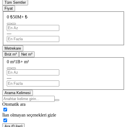
Tüm Semtler
Fiyat
0 ₺
50M+ ₺
—
Metrekare
Brüt m²
Net m²
0 m²
1B+ m²
—
Arama Kelimesi
Otomatik ara
İlan olmayan seçenekleri gizle
Ara (0 ilan)