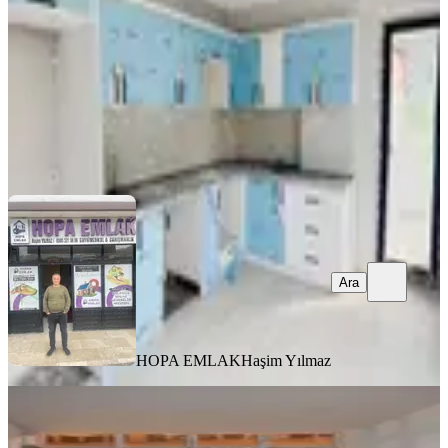
3+1
·
115 m²
·
1. Kat
·
06.08.2026
20.000 ₺
HOPA EMLAK
Haşim Yılmaz
Ara
Ara
HOPA EMLAK
Haşim Yılmaz
Çarşı Merkezinde 12m2 Kiralık Ofis