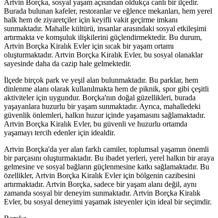
Artvin Borçka, sosyal yaşam açısından oldukça canlı bir ilçedir.
Burada bulunan kafeler, restoranlar ve eğlence mekanları, hem yerel
halk hem de ziyaretçiler için keyifli vakit geçirme imkanı
sunmaktadır. Mahalle kültürü, insanlar arasındaki sosyal etkileşimi
artırmakta ve komşuluk ilişkilerini güçlendirmektedir. Bu durum,
Artvin Borçka Kiralık Evler için sıcak bir yaşam ortamı
oluşturmaktadır. Artvin Borçka Kiralık Evler, bu sosyal olanaklar
sayesinde daha da cazip hale gelmektedir.
İlçede birçok park ve yeşil alan bulunmaktadır. Bu parklar, hem
dinlenme alanı olarak kullanılmakta hem de piknik, spor gibi çeşitli
aktiviteler için uygundur. Borçka'nın doğal güzellikleri, burada
yaşayanlara huzurlu bir yaşam sunmaktadır. Ayrıca, mahalledeki
güvenlik önlemleri, halkın huzur içinde yaşamasını sağlamaktadır.
Artvin Borçka Kiralık Evler, bu güvenli ve huzurlu ortamda
yaşamayı tercih edenler için idealdir.
Artvin Borçka'da yer alan farklı camiler, toplumsal yaşamın önemli
bir parçasını oluşturmaktadır. Bu ibadet yerleri, yerel halkın bir araya
gelmesine ve sosyal bağların güçlenmesine katkı sağlamaktadır. Bu
özellikler, Artvin Borçka Kiralık Evler için bölgenin cazibesini
artırmaktadır. Artvin Borçka, sadece bir yaşam alanı değil, aynı
zamanda sosyal bir deneyim sunmaktadır. Artvin Borçka Kiralık
Evler, bu sosyal deneyimi yaşamak isteyenler için ideal bir seçimdir.