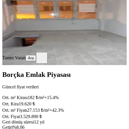
Merkez, Çarşı Mahallesi
Stüdyo
·
15 m²
·
1. Kat
·
04.06.2026
12.000 ₺
Tamer Varan
Ara
Tamer Varan
Ara
Borçka Emlak Piyasası
Güncel fiyat verileri
Ort. m² Kirası
182 ₺/m²
+
15.4
%
Ort. Kira
19.620 ₺
Ort. m² Fiyatı
27.153 ₺/m²
+
42.3
%
Ort. Fiyat
3.529.890 ₺
Geri dönüş süresi
12 yıl
Getiri
%8.06