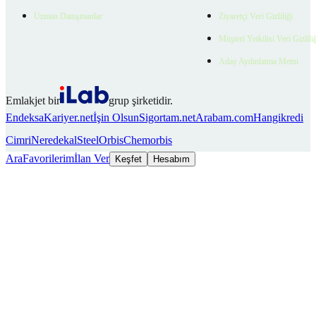
Uzman Danışmanlar
Ziyaretçi Veri Gizliliği
Müşteri Yetkilisi Veri Gizlili
Aday Aydınlatma Metni
Emlakjet bir
grup şirketidir.
Endeksa
Kariyer.net
İşin Olsun
Sigortam.net
Arabam.com
Hangikredi
Cimri
Neredekal
SteelOrbis
Chemorbis
Ara
Favorilerim
İlan Ver
Keşfet
Hesabım