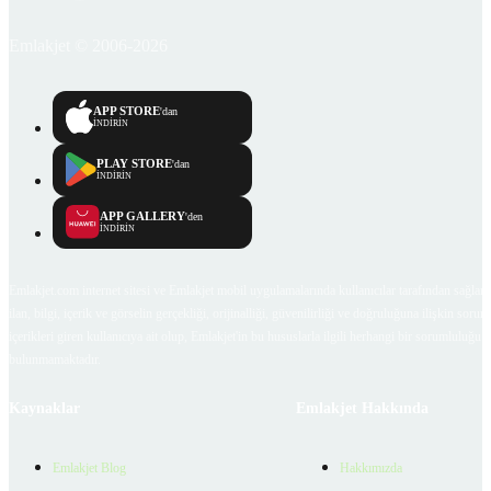
Emlakjet © 2006-2026
APP STORE
'dan
İNDİRİN
PLAY STORE
'dan
İNDİRİN
APP GALLERY
'den
İNDİRİN
Emlakjet.com internet sitesi ve Emlakjet mobil uygulamalarında kullanıcılar tarafından sağlana
ilan, bilgi, içerik ve görselin gerçekliği, orijinalliği, güvenilirliği ve doğruluğuna ilişkin soru
içerikleri giren kullanıcıya ait olup, Emlakjet'in bu hususlarla ilgili herhangi bir sorumluluğu
bulunmamaktadır.
Kaynaklar
Emlakjet Hakkında
Emlakjet Blog
Hakkımızda