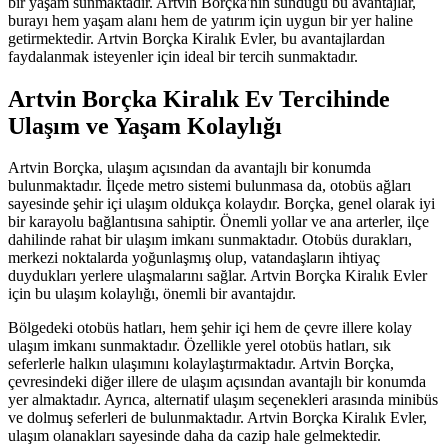
bir yaşam sunmaktadır. Artvin Borçka'nın sunduğu bu avantajlar,
burayı hem yaşam alanı hem de yatırım için uygun bir yer haline
getirmektedir. Artvin Borçka Kiralık Evler, bu avantajlardan
faydalanmak isteyenler için ideal bir tercih sunmaktadır.
Artvin Borçka Kiralık Ev Tercihinde
Ulaşım ve Yaşam Kolaylığı
Artvin Borçka, ulaşım açısından da avantajlı bir konumda
bulunmaktadır. İlçede metro sistemi bulunmasa da, otobüs ağları
sayesinde şehir içi ulaşım oldukça kolaydır. Borçka, genel olarak iyi
bir karayolu bağlantısına sahiptir. Önemli yollar ve ana arterler, ilçe
dahilinde rahat bir ulaşım imkanı sunmaktadır. Otobüs durakları,
merkezi noktalarda yoğunlaşmış olup, vatandaşların ihtiyaç
duydukları yerlere ulaşmalarını sağlar. Artvin Borçka Kiralık Evler
için bu ulaşım kolaylığı, önemli bir avantajdır.
Bölgedeki otobüs hatları, hem şehir içi hem de çevre illere kolay
ulaşım imkanı sunmaktadır. Özellikle yerel otobüs hatları, sık
seferlerle halkın ulaşımını kolaylaştırmaktadır. Artvin Borçka,
çevresindeki diğer illere de ulaşım açısından avantajlı bir konumda
yer almaktadır. Ayrıca, alternatif ulaşım seçenekleri arasında minibüs
ve dolmuş seferleri de bulunmaktadır. Artvin Borçka Kiralık Evler,
ulaşım olanakları sayesinde daha da cazip hale gelmektedir.