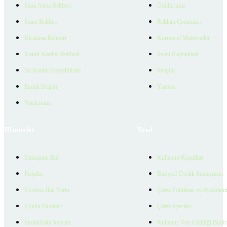
Satın Alma Rehberi
Ödüllerimiz
Satıcı Rehberi
Reklam Çözümleri
Kiralama Rehberi
Kurumsal Materyaller
Konut Kredisi Rehberi
İnsan Kaynakları
Ne Kadar Ödeyebilirim
İletişim
Emlak Değeri
Yardım
Verilerimiz
Hizmetler
Yasal
Danışman Bul
Kullanım Koşulları
Projeler
Bireysel Üyelik Sözleşmesi
Ücretsiz İlan Verin
Çerez Politikası ve Aydınlat
Üyelik Paketleri
Çerez Ayarları
EmlakZeka Asistan
Kullanıcı Veri Gizliliği Bildi