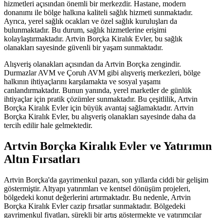
hizmetleri açısından önemli bir merkezdir. Hastane, modern
donanımı ile bölge halkına kaliteli sağlık hizmeti sunmaktadır.
Ayrıca, yerel sağlık ocakları ve özel sağlık kuruluşları da
bulunmaktadır. Bu durum, sağlık hizmetlerine erişimi
kolaylaştırmaktadır. Artvin Borçka Kiralık Evler, bu sağlık
olanakları sayesinde güvenli bir yaşam sunmaktadır.
Alışveriş olanakları açısından da Artvin Borçka zengindir.
Durmazlar AVM ve Çoruh AVM gibi alışveriş merkezleri, bölge
halkının ihtiyaçlarını karşılamakta ve sosyal yaşamı
canlandırmaktadır. Bunun yanında, yerel marketler de günlük
ihtiyaçlar için pratik çözümler sunmaktadır. Bu çeşitlilik, Artvin
Borçka Kiralık Evler için büyük avantaj sağlamaktadır. Artvin
Borçka Kiralık Evler, bu alışveriş olanakları sayesinde daha da
tercih edilir hale gelmektedir.
Artvin Borçka Kiralık Evler ve Yatırımın
Altın Fırsatları
Artvin Borçka'da gayrimenkul pazarı, son yıllarda ciddi bir gelişim
göstermiştir. Altyapı yatırımları ve kentsel dönüşüm projeleri,
bölgedeki konut değerlerini artırmaktadır. Bu nedenle, Artvin
Borçka Kiralık Evler cazip fırsatlar sunmaktadır. Bölgedeki
gayrimenkul fiyatları, sürekli bir artış göstermekte ve yatırımcılar