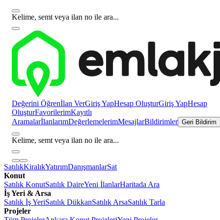
Kelime, semt veya ilan no ile ara...
Değerini Öğren
İlan Ver
Giriş Yap
Hesap Oluştur
Giriş Yap
Hesap
Oluştur
Favorilerim
Kayıtlı
Aramalar
İlanlarım
Değerlemelerim
Mesajlar
Bildirimler
Geri Bildirim
Kelime, semt veya ilan no ile ara...
Satılık
Kiralık
Yatırım
Danışmanlar
Sat
Konut
Satılık Konut
Satılık Daire
Yeni İlanlar
Haritada Ara
İş Yeri & Arsa
Satılık İş Yeri
Satılık Dükkan
Satılık Arsa
Satılık Tarla
Projeler
Tüm Projeler
Ankara Konut Projeleri
Yeni Projeler