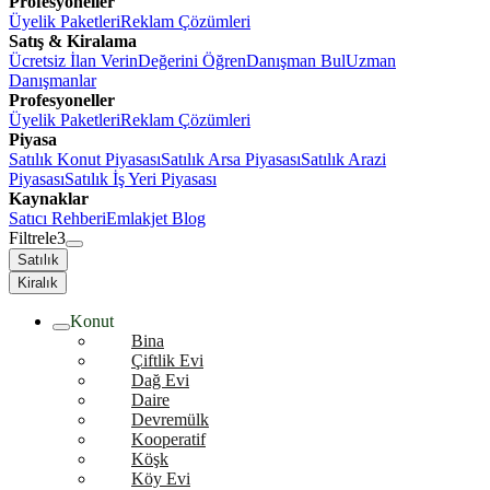
Profesyoneller
Üyelik Paketleri
Reklam Çözümleri
Satış & Kiralama
Ücretsiz İlan Verin
Değerini Öğren
Danışman Bul
Uzman
Danışmanlar
Profesyoneller
Üyelik Paketleri
Reklam Çözümleri
Piyasa
Satılık Konut Piyasası
Satılık Arsa Piyasası
Satılık Arazi
Piyasası
Satılık İş Yeri Piyasası
Kaynaklar
Satıcı Rehberi
Emlakjet Blog
Filtrele
3
Satılık
Kiralık
Konut
Bina
Çiftlik Evi
Dağ Evi
Daire
Devremülk
Kooperatif
Köşk
Köy Evi