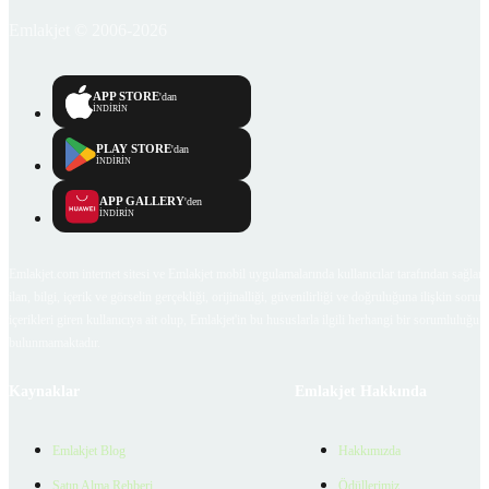
Emlakjet © 2006-2026
APP STORE
'dan
İNDİRİN
PLAY STORE
'dan
İNDİRİN
APP GALLERY
'den
İNDİRİN
Emlakjet.com internet sitesi ve Emlakjet mobil uygulamalarında kullanıcılar tarafından sağlana
ilan, bilgi, içerik ve görselin gerçekliği, orijinalliği, güvenilirliği ve doğruluğuna ilişkin soru
içerikleri giren kullanıcıya ait olup, Emlakjet'in bu hususlarla ilgili herhangi bir sorumluluğu
bulunmamaktadır.
Kaynaklar
Emlakjet Hakkında
Emlakjet Blog
Hakkımızda
Satın Alma Rehberi
Ödüllerimiz