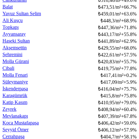
₺
516,46/m²
+
49.6
%
Balat
₺
473,51/m²
+
66.7
%
Yavuz Sultan Selim
₺
459,01/m²
+
63.6
%
Ali Kuşçu
₺
448,3/m²
+
68.9
%
Topkapı
₺
447,36/m²
+
71.8
%
Ayvansaray
₺
443,17/m²
+
55.8
%
Haseki Sultan
₺
441,89/m²
+
62.9
%
Akşemsettin
₺
429,55/m²
+
68.0
%
Şehremini
₺
422,61/m²
+
57.5
%
Molla Gürani
₺
420,83/m²
+
55.7
%
Cibali
₺
419,75/m²
+
77.8
%
Molla Fenari
₺
417,41/m²
+
0.2
%
Süleymaniye
₺
417,09/m²
+
5.9
%
İskenderpaşa
₺
416,04/m²
+
75.7
%
Karagümrük
₺
415,8/m²
+
75.8
%
Katip Kasım
₺
410,95/m²
+
79.0
%
Zeyrek
₺
408,94/m²
+
60.4
%
Mevlanakapı
₺
407,39/m²
+
67.8
%
Koca Mustafapaşa
₺
406,42/m²
+
59.0
%
Seyyid Ömer
₺
406,12/m²
+
57.9
%
Cerrahpaşa
₺
404,7/m²
+
58.1
%