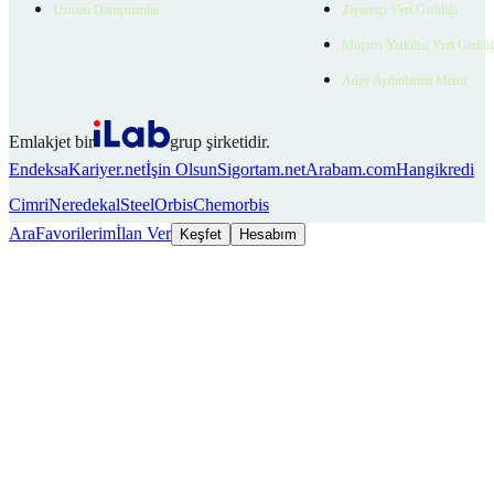
Uzman Danışmanlar
Ziyaretçi Veri Gizliliği
Müşteri Yetkilisi Veri Gizlili
Aday Aydınlatma Metni
Emlakjet bir
grup şirketidir.
Endeksa
Kariyer.net
İşin Olsun
Sigortam.net
Arabam.com
Hangikredi
Cimri
Neredekal
SteelOrbis
Chemorbis
Ara
Favorilerim
İlan Ver
Keşfet
Hesabım