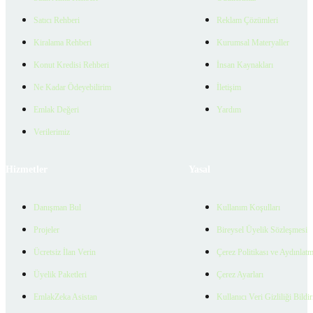
Satıcı Rehberi
Reklam Çözümleri
Kiralama Rehberi
Kurumsal Materyaller
Konut Kredisi Rehberi
İnsan Kaynakları
Ne Kadar Ödeyebilirim
İletişim
Emlak Değeri
Yardım
Verilerimiz
Hizmetler
Yasal
Danışman Bul
Kullanım Koşulları
Projeler
Bireysel Üyelik Sözleşmesi
Ücretsiz İlan Verin
Çerez Politikası ve Aydınlat
Üyelik Paketleri
Çerez Ayarları
EmlakZeka Asistan
Kullanıcı Veri Gizliliği Bildi