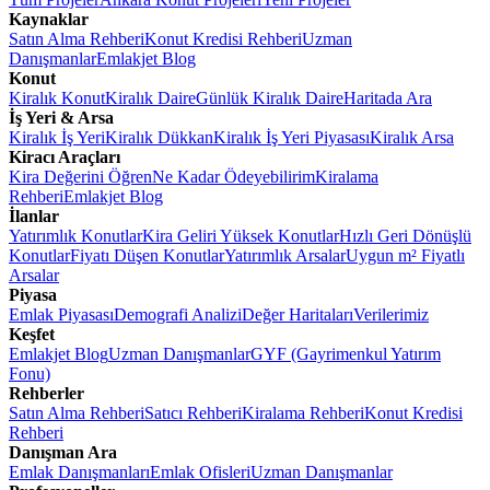
Kaynaklar
Satın Alma Rehberi
Konut Kredisi Rehberi
Uzman
Danışmanlar
Emlakjet Blog
Konut
Kiralık Konut
Kiralık Daire
Günlük Kiralık Daire
Haritada Ara
İş Yeri & Arsa
Kiralık İş Yeri
Kiralık Dükkan
Kiralık İş Yeri Piyasası
Kiralık Arsa
Kiracı Araçları
Kira Değerini Öğren
Ne Kadar Ödeyebilirim
Kiralama
Rehberi
Emlakjet Blog
İlanlar
Yatırımlık Konutlar
Kira Geliri Yüksek Konutlar
Hızlı Geri Dönüşlü
Konutlar
Fiyatı Düşen Konutlar
Yatırımlık Arsalar
Uygun m² Fiyatlı
Arsalar
Piyasa
Emlak Piyasası
Demografi Analizi
Değer Haritaları
Verilerimiz
Keşfet
Emlakjet Blog
Uzman Danışmanlar
GYF (Gayrimenkul Yatırım
Fonu)
Rehberler
Satın Alma Rehberi
Satıcı Rehberi
Kiralama Rehberi
Konut Kredisi
Rehberi
Danışman Ara
Emlak Danışmanları
Emlak Ofisleri
Uzman Danışmanlar