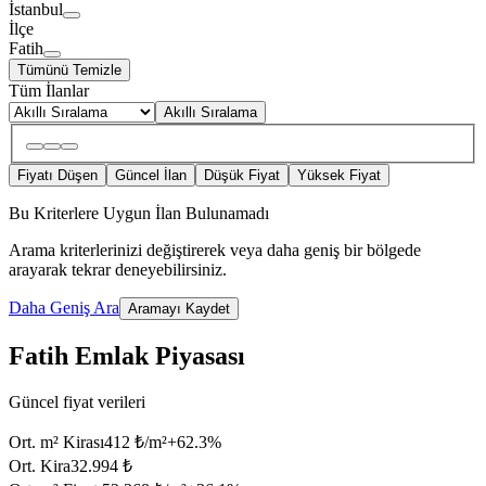
İstanbul
İlçe
Fatih
Tümünü Temizle
Tüm İlanlar
Akıllı Sıralama
Fiyatı Düşen
Güncel İlan
Düşük Fiyat
Yüksek Fiyat
Bu Kriterlere Uygun İlan Bulunamadı
Arama kriterlerinizi değiştirerek veya daha geniş bir bölgede
arayarak tekrar deneyebilirsiniz.
Daha Geniş Ara
Aramayı Kaydet
Fatih Emlak Piyasası
Güncel fiyat verileri
Ort. m² Kirası
412 ₺/m²
+
62.3
%
Ort. Kira
32.994 ₺