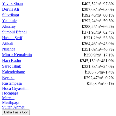
Yavuz Sinan
₺
402,52/m²
+
97.8
%
Derviş Ali
₺
397,08/m²
+
63.0
%
Silivrikapı
₺
392,46/m²
+
60.1
%
Yedikule
₺
392,24/m²
+
59.5
%
Aksaray
₺
388,25/m²
+
66.2
%
Sümbül Efendi
₺
371,93/m²
+
62.4
%
Hırka i Şerif
₺
371,2/m²
+
55.5
%
Atikali
₺
364,46/m²
+
45.9
%
Nişanca
₺
351,69/m²
+
46.7
%
Mimar Kemalettin
₺
350,9/m²
+
17.1
%
Hacı Kadın
₺
345,15/m²
+
481.0
%
Saraç İshak
₺
321,73/m²
+
24.0
%
Kalenderhane
₺
305,75/m²
-1.4
%
Beyazıt
₺
292,47/m²
+
0.2
%
Rüstempaşa
₺
29,89/m²
-0.1
%
Hoca Gıyasettin
Hocapaşa
Mercan
Mesihpaşa
Sultan Ahmet
Daha Fazla Gör