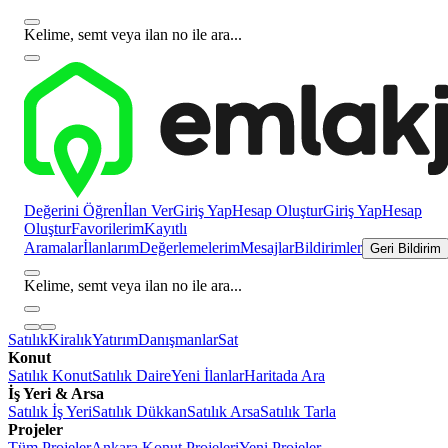
Kelime, semt veya ilan no ile ara...
Değerini Öğren
İlan Ver
Giriş Yap
Hesap Oluştur
Giriş Yap
Hesap
Oluştur
Favorilerim
Kayıtlı
Aramalar
İlanlarım
Değerlemelerim
Mesajlar
Bildirimler
Geri Bildirim
Kelime, semt veya ilan no ile ara...
Satılık
Kiralık
Yatırım
Danışmanlar
Sat
Konut
Satılık Konut
Satılık Daire
Yeni İlanlar
Haritada Ara
İş Yeri & Arsa
Satılık İş Yeri
Satılık Dükkan
Satılık Arsa
Satılık Tarla
Projeler
Tüm Projeler
Ankara Konut Projeleri
Yeni Projeler