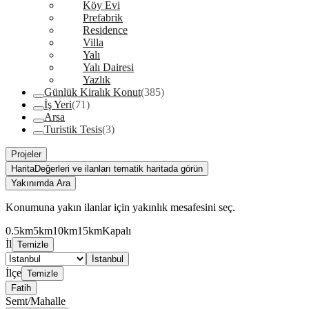
Köy Evi
Prefabrik
Residence
Villa
Yalı
Yalı Dairesi
Yazlık
Günlük Kiralık Konut
(385)
İş Yeri
(71)
Arsa
Turistik Tesis
(3)
Projeler
Harita
Değerleri ve ilanları tematik haritada görün
Yakınımda Ara
Konumuna yakın ilanlar için yakınlık mesafesini seç.
0.5km
5km
10km
15km
Kapalı
İl
Temizle
İstanbul
İlçe
Temizle
Fatih
Semt/Mahalle