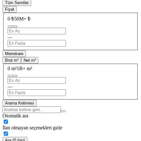
Tüm Semtler
Fiyat
0 ₺
50M+ ₺
—
Metrekare
Brüt m²
Net m²
0 m²
1B+ m²
—
Arama Kelimesi
Otomatik ara
İlan olmayan seçenekleri gizle
Ara (0 ilan)