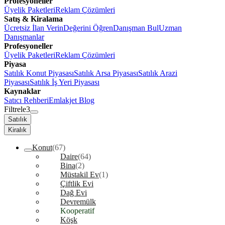
Profesyoneller
Üyelik Paketleri
Reklam Çözümleri
Satış & Kiralama
Ücretsiz İlan Verin
Değerini Öğren
Danışman Bul
Uzman
Danışmanlar
Profesyoneller
Üyelik Paketleri
Reklam Çözümleri
Piyasa
Satılık Konut Piyasası
Satılık Arsa Piyasası
Satılık Arazi
Piyasası
Satılık İş Yeri Piyasası
Kaynaklar
Satıcı Rehberi
Emlakjet Blog
Filtrele
3
Satılık
Kiralık
Konut
(67)
Daire
(64)
Bina
(2)
Müstakil Ev
(1)
Çiftlik Evi
Dağ Evi
Devremülk
Kooperatif
Köşk