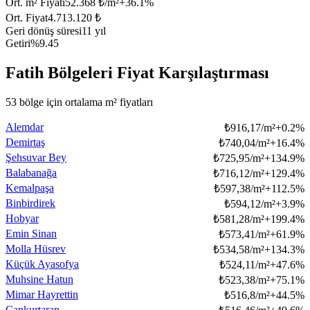
Ort. m² Fiyatı
52.368 ₺/m²
+
36.1
%
Ort. Fiyat
4.713.120 ₺
Geri dönüş süresi
11 yıl
Getiri
%9.45
Fatih Bölgeleri Fiyat Karşılaştırması
53 bölge için ortalama m² fiyatları
Alemdar
₺
916,17/m²
+
0.2
%
Demirtaş
₺
740,04/m²
+
16.4
%
Şehsuvar Bey
₺
725,95/m²
+
134.9
%
Balabanağa
₺
716,12/m²
+
129.4
%
Kemalpaşa
₺
597,38/m²
+
112.5
%
Binbirdirek
₺
594,12/m²
+
3.9
%
Hobyar
₺
581,28/m²
+
199.4
%
Emin Sinan
₺
573,41/m²
+
61.9
%
Molla Hüsrev
₺
534,58/m²
+
134.3
%
Küçük Ayasofya
₺
524,11/m²
+
47.6
%
Muhsine Hatun
₺
523,38/m²
+
75.1
%
Mimar Hayrettin
₺
516,8/m²
+
44.5
%
Cankurtaran