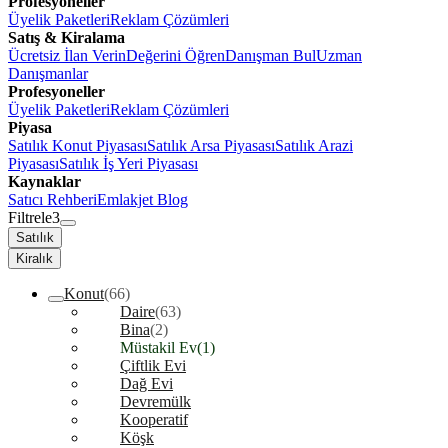
Profesyoneller
Üyelik Paketleri
Reklam Çözümleri
Satış & Kiralama
Ücretsiz İlan Verin
Değerini Öğren
Danışman Bul
Uzman
Danışmanlar
Profesyoneller
Üyelik Paketleri
Reklam Çözümleri
Piyasa
Satılık Konut Piyasası
Satılık Arsa Piyasası
Satılık Arazi
Piyasası
Satılık İş Yeri Piyasası
Kaynaklar
Satıcı Rehberi
Emlakjet Blog
Filtrele
3
Satılık
Kiralık
Konut
(66)
Daire
(63)
Bina
(2)
Müstakil Ev
(1)
Çiftlik Evi
Dağ Evi
Devremülk
Kooperatif
Köşk