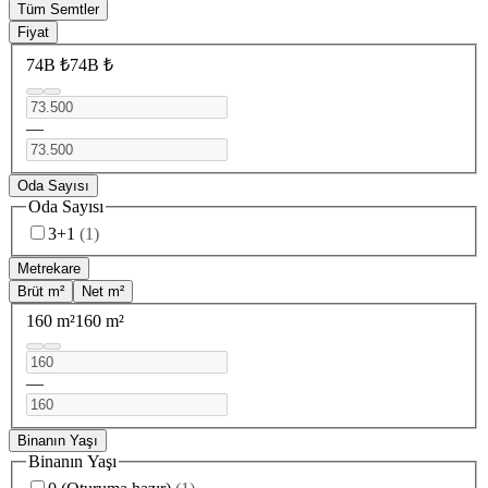
Tüm Semtler
Fiyat
74B ₺
74B ₺
—
Oda Sayısı
Oda Sayısı
3+1
(
1
)
Metrekare
Brüt m²
Net m²
160 m²
160 m²
—
Binanın Yaşı
Binanın Yaşı