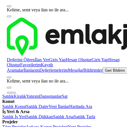
Kelime, semt veya ilan no ile ara...
Değerini Öğren
İlan Ver
Giriş Yap
Hesap Oluştur
Giriş Yap
Hesap
Oluştur
Favorilerim
Kayıtlı
Aramalar
İlanlarım
Değerlemelerim
Mesajlar
Bildirimler
Geri Bildirim
Kelime, semt veya ilan no ile ara...
Satılık
Kiralık
Yatırım
Danışmanlar
Sat
Konut
Satılık Konut
Satılık Daire
Yeni İlanlar
Haritada Ara
İş Yeri & Arsa
Satılık İş Yeri
Satılık Dükkan
Satılık Arsa
Satılık Tarla
Projeler
Tüm Projeler
Ankara Konut Projeleri
Yeni Projeler