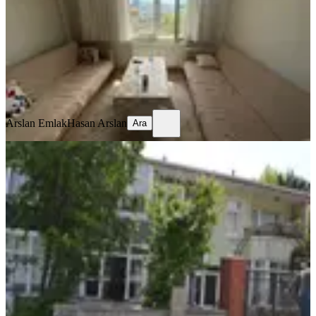
2+1
·
75 m²
·
18.06.2026
35.000 ₺
Arslan Emlak
Hasan Arslan
Ara
Arslan Emlak
Hasan Arslan
Ara
BALKONLU
%
11
Akdeniz Caddesine Komşu
Ulaşımlara Komşu Boşş Müstakil
Ümraniye, Atakent Mahallesi
4+1
·
200 m²
·
12.06.2026
79.000 ₺
89.000 ₺
Emiray Gayrimenkul
Yunus Yüksel