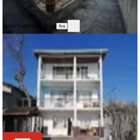
Arslan Emlak
Hasan Arslan
Ara
Arslan Emlak
Hasan Arslan
Ara
MANZARALI
Küçükçekmece Göl Manzaralı
Müstakil Komple Kiralık Bina
Küçükçekmece, Yarımburgaz Mahallesi
2+1
·
400 m²
·
29.07.2026
225.000 ₺
Yelkenciler GYD Ajansı
Durmuş YELKENCİ
Ara