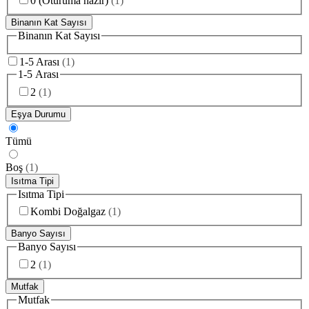
0 (Oturuma hazır)
(
1
)
Binanın Kat Sayısı
Binanın Kat Sayısı
1-5 Arası
(
1
)
1-5 Arası
2
(
1
)
Eşya Durumu
Tümü
Boş
(
1
)
Isıtma Tipi
Isıtma Tipi
Kombi Doğalgaz
(
1
)
Banyo Sayısı
Banyo Sayısı
2
(
1
)
Mutfak
Mutfak