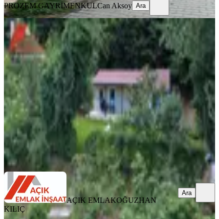
PROZEM GAYRİMENKUL
Can Aksoy
Ara
MANZARALI
Ormana Komşu, 1100 M² Arsa
Üzerinde Yenilenmiş 2+1 Müstakil Ev
Beykoz, Çiftlik Mahallesi
2+1
·
100 m²
·
22.07.2026
120.000 ₺
AÇIK EMLAK
OĞUZHAN KILIÇ
Ara
Ara
AÇIK EMLAK
OĞUZHAN
KILIÇ