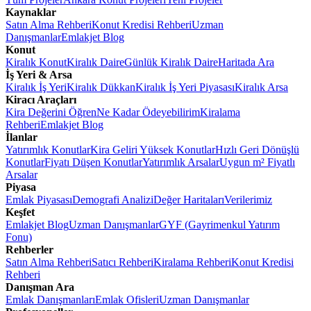
Kaynaklar
Satın Alma Rehberi
Konut Kredisi Rehberi
Uzman
Danışmanlar
Emlakjet Blog
Konut
Kiralık Konut
Kiralık Daire
Günlük Kiralık Daire
Haritada Ara
İş Yeri & Arsa
Kiralık İş Yeri
Kiralık Dükkan
Kiralık İş Yeri Piyasası
Kiralık Arsa
Kiracı Araçları
Kira Değerini Öğren
Ne Kadar Ödeyebilirim
Kiralama
Rehberi
Emlakjet Blog
İlanlar
Yatırımlık Konutlar
Kira Geliri Yüksek Konutlar
Hızlı Geri Dönüşlü
Konutlar
Fiyatı Düşen Konutlar
Yatırımlık Arsalar
Uygun m² Fiyatlı
Arsalar
Piyasa
Emlak Piyasası
Demografi Analizi
Değer Haritaları
Verilerimiz
Keşfet
Emlakjet Blog
Uzman Danışmanlar
GYF (Gayrimenkul Yatırım
Fonu)
Rehberler
Satın Alma Rehberi
Satıcı Rehberi
Kiralama Rehberi
Konut Kredisi
Rehberi
Danışman Ara
Emlak Danışmanları
Emlak Ofisleri
Uzman Danışmanlar