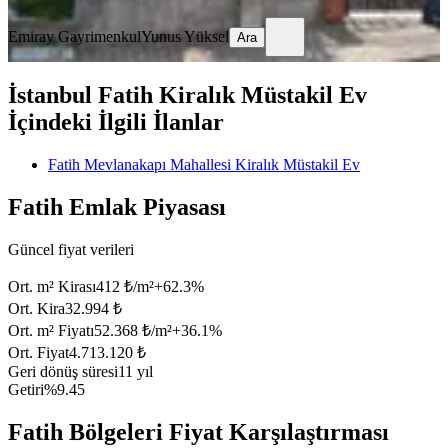
Ara
Emiray Gayrimenkul
Yunus Yüksel
Ara
İstanbul Fatih Kiralık Müstakil Ev
İçindeki İlgili İlanlar
Fatih Mevlanakapı Mahallesi Kiralık Müstakil Ev
Fatih Emlak Piyasası
Güncel fiyat verileri
Ort. m² Kirası
412 ₺/m²
+
62.3
%
Ort. Kira
32.994 ₺
Ort. m² Fiyatı
52.368 ₺/m²
+
36.1
%
Ort. Fiyat
4.713.120 ₺
Geri dönüş süresi
11 yıl
Getiri
%9.45
Fatih Bölgeleri Fiyat Karşılaştırması