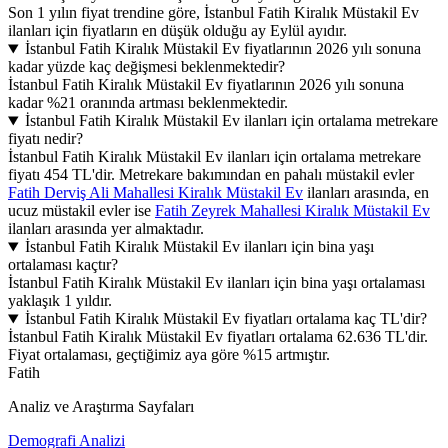
Son 1 yılın fiyat trendine göre, İstanbul Fatih Kiralık Müstakil Ev
ilanları için fiyatların en düşük olduğu ay Eylül ayıdır.
İstanbul Fatih Kiralık Müstakil Ev fiyatlarının 2026 yılı sonuna
kadar yüzde kaç değişmesi beklenmektedir?
İstanbul Fatih Kiralık Müstakil Ev fiyatlarının 2026 yılı sonuna
kadar %21 oranında artması beklenmektedir.
İstanbul Fatih Kiralık Müstakil Ev ilanları için ortalama metrekare
fiyatı nedir?
İstanbul Fatih Kiralık Müstakil Ev ilanları için ortalama metrekare
fiyatı 454 TL'dir. Metrekare bakımından en pahalı müstakil evler
Fatih Derviş Ali Mahallesi Kiralık Müstakil Ev
ilanları arasında, en
ucuz müstakil evler ise
Fatih Zeyrek Mahallesi Kiralık Müstakil Ev
ilanları arasında yer almaktadır.
İstanbul Fatih Kiralık Müstakil Ev ilanları için bina yaşı
ortalaması kaçtır?
İstanbul Fatih Kiralık Müstakil Ev ilanları için bina yaşı ortalaması
yaklaşık 1 yıldır.
İstanbul Fatih Kiralık Müstakil Ev fiyatları ortalama kaç TL'dir?
İstanbul Fatih Kiralık Müstakil Ev fiyatları ortalama 62.636 TL'dir.
Fiyat ortalaması, geçtiğimiz aya göre %15 artmıştır.
Fatih
Analiz ve Araştırma Sayfaları
Demografi Analizi