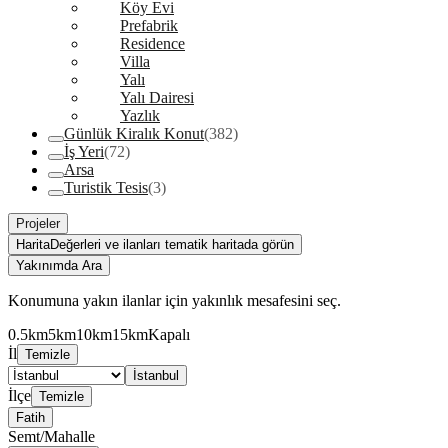
Köy Evi
Prefabrik
Residence
Villa
Yalı
Yalı Dairesi
Yazlık
Günlük Kiralık Konut
(382)
İş Yeri
(72)
Arsa
Turistik Tesis
(3)
Projeler
Harita
Değerleri ve ilanları tematik haritada görün
Yakınımda Ara
Konumuna yakın ilanlar için yakınlık mesafesini seç.
0.5km
5km
10km
15km
Kapalı
İl
Temizle
İstanbul
İlçe
Temizle
Fatih
Semt/Mahalle