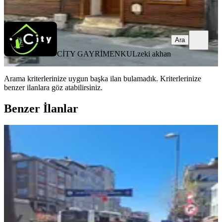
Ara
Ara
CİTY GAYRİMENKUL
zeki akhan
Arama kriterlerinize uygun başka ilan bulamadık.
Kriterlerinize
benzer ilanlara göz atabilirsiniz.
Benzer İlanlar
YENİ
Kağıthane Yahya Kemal'de 2+1 Şehir
Manzaralı Kiralık Ev
Kağıthane, Yahya Kemal Mahallesi
2+1
·
100 m²
·
05.08.2026
35.000 ₺