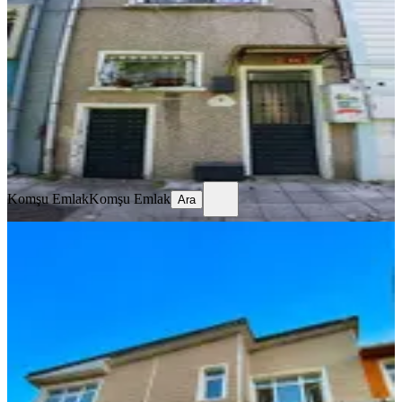
Kadıköy, Rasimpaşa Mahallesi
4+1
·
150 m²
·
10.07.2026
220.000 ₺
Komşu Emlak
Komşu Emlak
Ara
Komşu Emlak
Komşu Emlak
Ara
MANZARALI
Kanlıca'da Boğaz Ve Deniz Manzaralı
4+1 Kiralık Müstakil Ev
Beykoz, Kanlıca Mahallesi
4+1
·
300 m²
·
10.07.2026
80.000 ₺