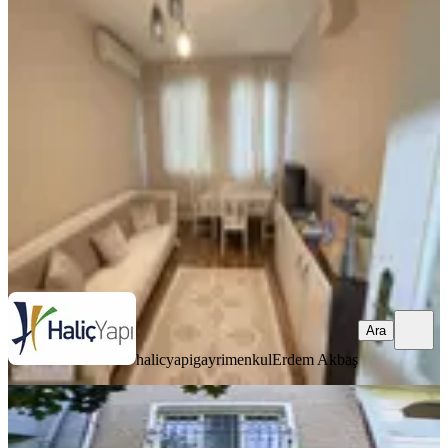
Beyoğlunda Şişhane Metroya Adım
Mesafede Müstakil Kiralık Bina
Beyoğlu, Bedrettin Mahallesi
2+1
·
120 m²
·
12.07.2026
55.000 ₺
halicyapigayrimenkul
Erdem Akbaş
Ara
Ara
halicyapigayrimenkul
Erdem Akbaş
MANZARALI
Kadıköy Ayrılık Çeşmesinde 3 Katlı
Kiralık Müstakil Bina