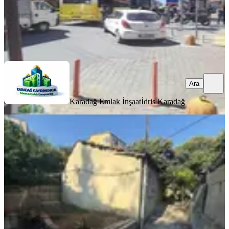
Karadağ Emlak İnşaat
İdris Karadağ
Ara
Ara
Karadağ Emlak İnşaat
İdris Karadağ
MANZARALI
Arslan Emlak’tan Maltepe Gülensu
Mahallesi’nde 2+1 Kiralık Müstakil
Ev
Maltepe, Gülensu Mahallesi
2+1
·
100 m²
·
04.08.2026
25.000 ₺