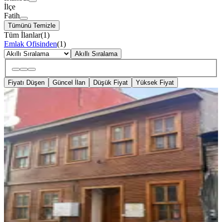
İlçe
Fatih
Tümünü Temizle
Tüm İlanlar
(
1
)
Emlak Ofisinden
(
1
)
Akıllı Sıralama
Fiyatı Düşen
Güncel İlan
Düşük Fiyat
Yüksek Fiyat
SIFIR BİNA
3+1 160 M2 Müstakil Ev Fatih
Mevlanakapı
Fatih, Mevlanakapı Mahallesi
3+1
·
160 m²
·
16.05.2026
73.500 ₺
CİTY GAYRİMENKUL
zeki akhan