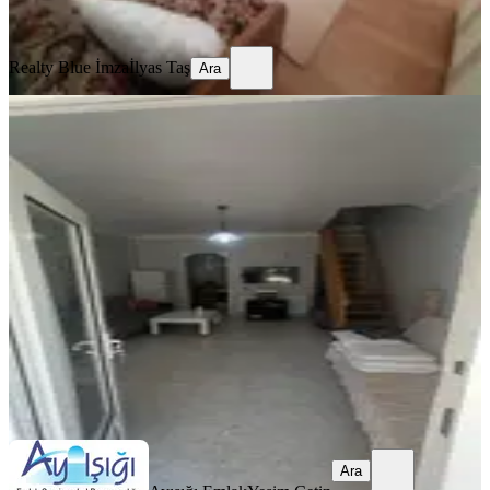
Ara
Realty Blue İmza
İlyas Taş
Ara
MANZARALI
Ayışığından Gümüşyake Sahile Yakın
Site İçerısinde 4+1 Kiralık
Silivri, Gümüşyaka Mahallesi
4+1
·
150 m²
·
26.06.2026
40.000 ₺
Ayışığı Emlak
Yeşim Çetin
Ara
Ara