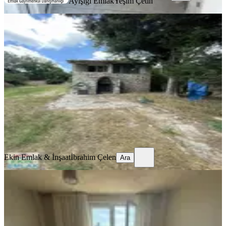
Ayışığı Emlak
Yeşim Çetin
KOMBİLİ
Beykoz Çiftlikde 1000m2 Arsa İnd
Tadilatlı Kiralık Müstakil Ev
Beykoz, Çiftlik Mahallesi
3+1
·
1000 m²
·
23.06.2026
55.000 ₺
Ekin Emlak & İnşaat
İbrahim Çelen
Ara
Ekin Emlak & İnşaat
İbrahim Çelen
Ara
SİTE İÇİ
Arslan Emlak'tan Gülsuyu
Mahallesinde Kiralık 2+1 Müstakil Ev
Maltepe, Gülsuyu Mahallesi