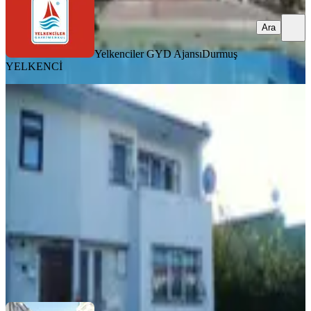
Ara
Yelkenciler GYD Ajansı
Durmuş
YELKENCİ
BALKONLU
Can Emlak'tan 180 M2 Bahçeli Köşe
Müstakil Ev...
Ümraniye, Atakent Mahallesi
4+1
·
170 m²
·
28.07.2026
110.000 ₺
CAN EMLAK ÜMRANİYE
Murat Macit
Ara