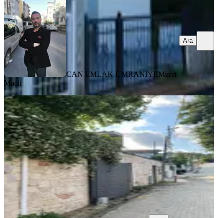
Ara
CAN EMLAK ÜMRANİYE
Murat
Macit
MANZARALI
Şile Karakirazda Kiralık Müstakil Ev
Şile, Karakiraz Mahallesi
2+1
·
70 m²
·
27.07.2026
38.000 ₺
PROZEM GAYRİMENKUL
Can Aksoy
Ara