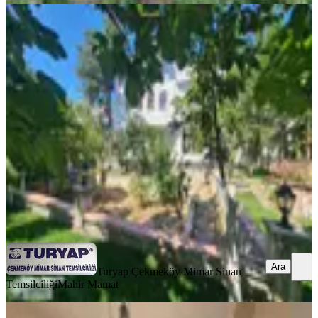
BALKONLU
Turyap Mahir'den Beykoz
Cavuşbaşında Kiralık Bahçeli
Müstakil Ev
Beykoz, Çiftlik Mahallesi
5+2
·
400 m²
·
21.07.2026
160.000 ₺
Turyap Çekmeköy Mimar Sinan Temsilciliği
Mahir Mamat
Ara
Ara
Turyap Çekmeköy Mimar Sinan
Temsilciliği
Mahir Mamat
MANZARALI