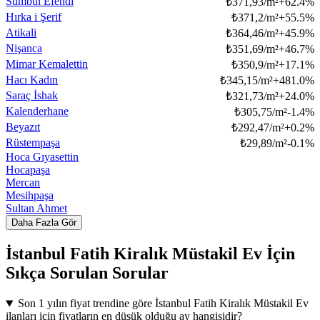
Sümbül Efendi
₺
371,93/m²
+
62.4
%
Hırka i Şerif
₺
371,2/m²
+
55.5
%
Atikali
₺
364,46/m²
+
45.9
%
Nişanca
₺
351,69/m²
+
46.7
%
Mimar Kemalettin
₺
350,9/m²
+
17.1
%
Hacı Kadın
₺
345,15/m²
+
481.0
%
Saraç İshak
₺
321,73/m²
+
24.0
%
Kalenderhane
₺
305,75/m²
-1.4
%
Beyazıt
₺
292,47/m²
+
0.2
%
Rüstempaşa
₺
29,89/m²
-0.1
%
Hoca Gıyasettin
Hocapaşa
Mercan
Mesihpaşa
Sultan Ahmet
Daha Fazla Gör
İstanbul Fatih Kiralık Müstakil Ev İçin
Sıkça Sorulan Sorular
Son 1 yılın fiyat trendine göre İstanbul Fatih Kiralık Müstakil Ev
ilanları için fiyatların en düşük olduğu ay hangisidir?