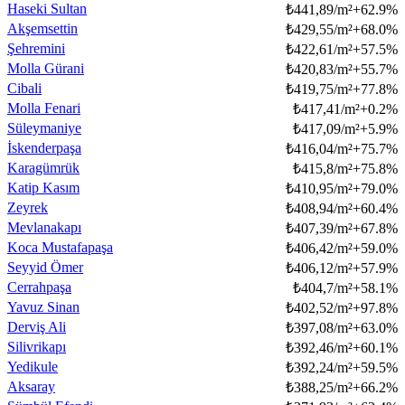
Haseki Sultan
₺
441,89/m²
+
62.9
%
Akşemsettin
₺
429,55/m²
+
68.0
%
Şehremini
₺
422,61/m²
+
57.5
%
Molla Gürani
₺
420,83/m²
+
55.7
%
Cibali
₺
419,75/m²
+
77.8
%
Molla Fenari
₺
417,41/m²
+
0.2
%
Süleymaniye
₺
417,09/m²
+
5.9
%
İskenderpaşa
₺
416,04/m²
+
75.7
%
Karagümrük
₺
415,8/m²
+
75.8
%
Katip Kasım
₺
410,95/m²
+
79.0
%
Zeyrek
₺
408,94/m²
+
60.4
%
Mevlanakapı
₺
407,39/m²
+
67.8
%
Koca Mustafapaşa
₺
406,42/m²
+
59.0
%
Seyyid Ömer
₺
406,12/m²
+
57.9
%
Cerrahpaşa
₺
404,7/m²
+
58.1
%
Yavuz Sinan
₺
402,52/m²
+
97.8
%
Derviş Ali
₺
397,08/m²
+
63.0
%
Silivrikapı
₺
392,46/m²
+
60.1
%
Yedikule
₺
392,24/m²
+
59.5
%
Aksaray
₺
388,25/m²
+
66.2
%