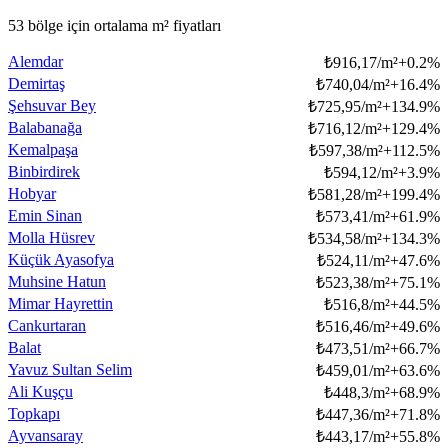
53 bölge için ortalama m² fiyatları
Alemdar
₺
916,17/m²
+
0.2
%
Demirtaş
₺
740,04/m²
+
16.4
%
Şehsuvar Bey
₺
725,95/m²
+
134.9
%
Balabanağa
₺
716,12/m²
+
129.4
%
Kemalpaşa
₺
597,38/m²
+
112.5
%
Binbirdirek
₺
594,12/m²
+
3.9
%
Hobyar
₺
581,28/m²
+
199.4
%
Emin Sinan
₺
573,41/m²
+
61.9
%
Molla Hüsrev
₺
534,58/m²
+
134.3
%
Küçük Ayasofya
₺
524,11/m²
+
47.6
%
Muhsine Hatun
₺
523,38/m²
+
75.1
%
Mimar Hayrettin
₺
516,8/m²
+
44.5
%
Cankurtaran
₺
516,46/m²
+
49.6
%
Balat
₺
473,51/m²
+
66.7
%
Yavuz Sultan Selim
₺
459,01/m²
+
63.6
%
Ali Kuşçu
₺
448,3/m²
+
68.9
%
Topkapı
₺
447,36/m²
+
71.8
%
Ayvansaray
₺
443,17/m²
+
55.8
%