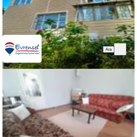
Remax Evrensel
Edanur Gürsoy
Ara
Ara
Remax Evrensel
Edanur Gürsoy
EŞYALI
Şile İmrenli'de Kiralık 1+1 Müstakil
Ev (eşyalı)
Şile, İmrenli Mahallesi
1+1
·
60 m²
·
01.07.2026
18.500 ₺
Realty Blue İmza
İlyas Taş