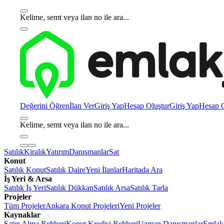
Kelime, semt veya ilan no ile ara...
Değerini Öğren
İlan Ver
Giriş Yap
Hesap Oluştur
Giriş Yap
Hesap O
Kelime, semt veya ilan no ile ara...
Satılık
Kiralık
Yatırım
Danışmanlar
Sat
Konut
Satılık Konut
Satılık Daire
Yeni İlanlar
Haritada Ara
İş Yeri & Arsa
Satılık İş Yeri
Satılık Dükkan
Satılık Arsa
Satılık Tarla
Projeler
Tüm Projeler
Ankara Konut Projeleri
Yeni Projeler
Kaynaklar
Satın Alma Rehberi
Konut Kredisi Rehberi
Uzman Danışmanlar
Emlakj