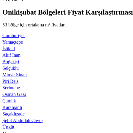
Onikişubat Bölgeleri Fiyat Karşılaştırması
53 bölge için ortalama m² fiyatları
Cumhuriyet
Yamaçtepe
İstiklal
Akif İnan
Boğaziçi
Selçuklu
Mimar Sinan
Piri Reis
Serintepe
Osman Gazi
Çamlık
Karamanlı
Saçaklızade
Şehit Abdullah Çavuş
Üngüt