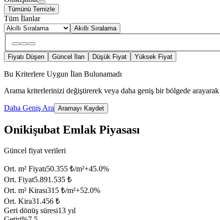
Tümünü Temizle
Tüm İlanlar
Akıllı Sıralama
Fiyatı Düşen
Güncel İlan
Düşük Fiyat
Yüksek Fiyat
Bu Kriterlere Uygun İlan Bulunamadı
Arama kriterlerinizi değiştirerek veya daha geniş bir bölgede arayarak 
Daha Geniş Ara
Aramayı Kaydet
Onikişubat Emlak Piyasası
Güncel fiyat verileri
Ort. m² Fiyatı
50.355 ₺/m²
+
45.0
%
Ort. Fiyat
5.891.535 ₺
Ort. m² Kirası
315 ₺/m²
+
52.0
%
Ort. Kira
31.456 ₺
Geri dönüş süresi
13 yıl
Getiri
%7.5