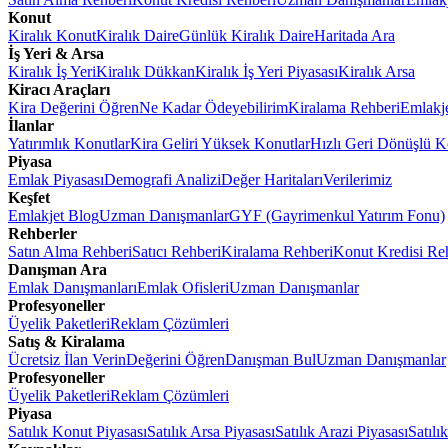
Konut
Kiralık Konut
Kiralık Daire
Günlük Kiralık Daire
Haritada Ara
İş Yeri & Arsa
Kiralık İş Yeri
Kiralık Dükkan
Kiralık İş Yeri Piyasası
Kiralık Arsa
Kiracı Araçları
Kira Değerini Öğren
Ne Kadar Ödeyebilirim
Kiralama Rehberi
Emlakj
İlanlar
Yatırımlık Konutlar
Kira Geliri Yüksek Konutlar
Hızlı Geri Dönüşlü K
Piyasa
Emlak Piyasası
Demografi Analizi
Değer Haritaları
Verilerimiz
Keşfet
Emlakjet Blog
Uzman Danışmanlar
GYF (Gayrimenkul Yatırım Fonu)
Rehberler
Satın Alma Rehberi
Satıcı Rehberi
Kiralama Rehberi
Konut Kredisi Re
Danışman Ara
Emlak Danışmanları
Emlak Ofisleri
Uzman Danışmanlar
Profesyoneller
Üyelik Paketleri
Reklam Çözümleri
Satış & Kiralama
Ücretsiz İlan Verin
Değerini Öğren
Danışman Bul
Uzman Danışmanlar
Profesyoneller
Üyelik Paketleri
Reklam Çözümleri
Piyasa
Satılık Konut Piyasası
Satılık Arsa Piyasası
Satılık Arazi Piyasası
Satılı