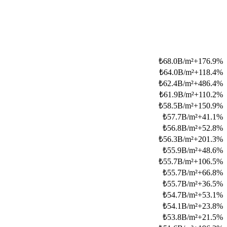
₺
68.0B/m²
+
176.9
%
₺
64.0B/m²
+
118.4
%
₺
62.4B/m²
+
486.4
%
₺
61.9B/m²
+
110.2
%
₺
58.5B/m²
+
150.9
%
₺
57.7B/m²
+
41.1
%
₺
56.8B/m²
+
52.8
%
₺
56.3B/m²
+
201.3
%
₺
55.9B/m²
+
48.6
%
₺
55.7B/m²
+
106.5
%
₺
55.7B/m²
+
66.8
%
₺
55.7B/m²
+
36.5
%
₺
54.7B/m²
+
53.1
%
₺
54.1B/m²
+
23.8
%
₺
53.8B/m²
+
21.5
%