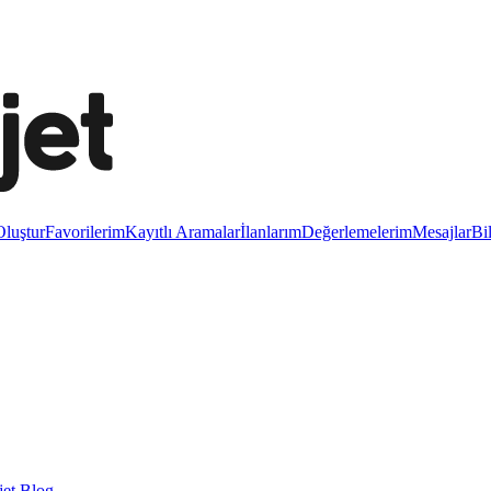
luştur
Favorilerim
Kayıtlı Aramalar
İlanlarım
Değerlemelerim
Mesajlar
Bi
et Blog