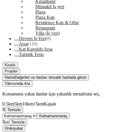
Kıraathane
Müstakil İş yeri
Plaza
Plaza Katı
Residence Katı & Ofisi
Restaurant
Villa (İş yeri)
Devren İş Yeri
(8)
Arsa
(110)
Kat Karşılığı Arsa
Turistik Tesis
Kiralık
Projeler
Harita
Değerleri ve ilanları tematik haritada görün
Yakınımda Ara
Konumuna yakın ilanlar için yakınlık mesafesini seç.
0.5km
5km
10km
15km
Kapalı
İl
Temizle
Kahramanmaraş
İlçe
Temizle
Onikişubat