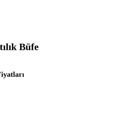
ılık Büfe
iyatları