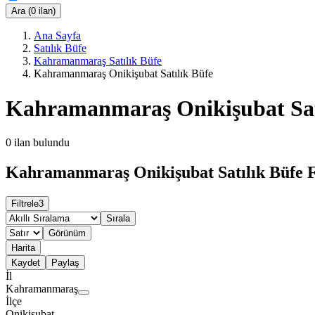
Ara (0 ilan)
Ana Sayfa
Satılık Büfe
Kahramanmaraş Satılık Büfe
Kahramanmaraş Onikişubat Satılık Büfe
Kahramanmaraş Onikişubat Sat
0
ilan bulundu
Kahramanmaraş Onikişubat Satılık Büfe F
Filtrele
3
Sırala
Görünüm
Harita
Kaydet
Paylaş
İl
Kahramanmaraş
İlçe
Onikişubat