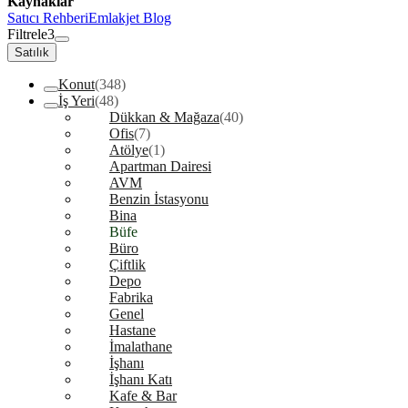
Kaynaklar
Satıcı Rehberi
Emlakjet Blog
Filtrele
3
Satılık
Konut
(348)
İş Yeri
(48)
Dükkan & Mağaza
(40)
Ofis
(7)
Atölye
(1)
Apartman Dairesi
AVM
Benzin İstasyonu
Bina
Büfe
Büro
Çiftlik
Depo
Fabrika
Genel
Hastane
İmalathane
İşhanı
İşhanı Katı
Kafe & Bar