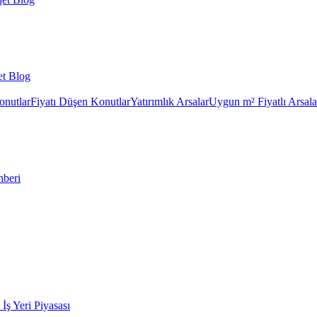
et Blog
onutlar
Fiyatı Düşen Konutlar
Yatırımlık Arsalar
Uygun m² Fiyatlı Arsala
hberi
k İş Yeri Piyasası