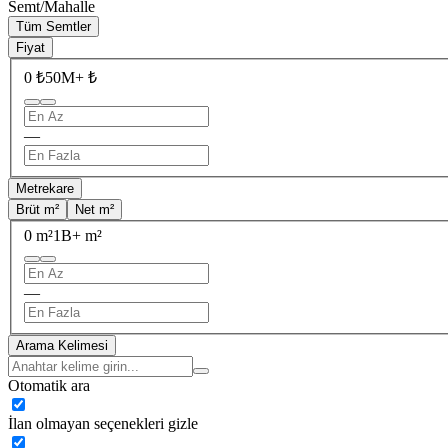
Semt/Mahalle
Tüm Semtler
Fiyat
0 ₺
50M+ ₺
—
Metrekare
Brüt m²
Net m²
0 m²
1B+ m²
—
Arama Kelimesi
Otomatik ara
İlan olmayan seçenekleri gizle