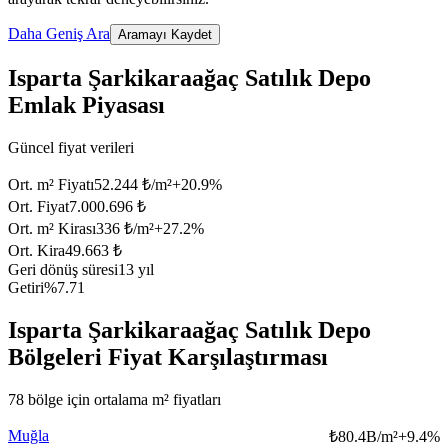
Daha Geniş Ara
Aramayı Kaydet
Isparta Şarkikaraağaç Satılık Depo
Emlak Piyasası
Güncel fiyat verileri
Ort. m² Fiyatı
52.244 ₺/m²
+
20.9
%
Ort. Fiyat
7.000.696 ₺
Ort. m² Kirası
336 ₺/m²
+
27.2
%
Ort. Kira
49.663 ₺
Geri dönüş süresi
13 yıl
Getiri
%7.71
Isparta Şarkikaraağaç Satılık Depo
Bölgeleri Fiyat Karşılaştırması
78 bölge için ortalama m² fiyatları
Muğla
₺
80.4B/m²
+
9.4
%