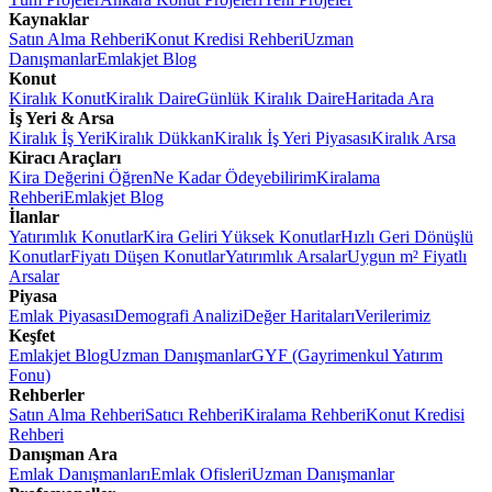
Kaynaklar
Satın Alma Rehberi
Konut Kredisi Rehberi
Uzman
Danışmanlar
Emlakjet Blog
Konut
Kiralık Konut
Kiralık Daire
Günlük Kiralık Daire
Haritada Ara
İş Yeri & Arsa
Kiralık İş Yeri
Kiralık Dükkan
Kiralık İş Yeri Piyasası
Kiralık Arsa
Kiracı Araçları
Kira Değerini Öğren
Ne Kadar Ödeyebilirim
Kiralama
Rehberi
Emlakjet Blog
İlanlar
Yatırımlık Konutlar
Kira Geliri Yüksek Konutlar
Hızlı Geri Dönüşlü
Konutlar
Fiyatı Düşen Konutlar
Yatırımlık Arsalar
Uygun m² Fiyatlı
Arsalar
Piyasa
Emlak Piyasası
Demografi Analizi
Değer Haritaları
Verilerimiz
Keşfet
Emlakjet Blog
Uzman Danışmanlar
GYF (Gayrimenkul Yatırım
Fonu)
Rehberler
Satın Alma Rehberi
Satıcı Rehberi
Kiralama Rehberi
Konut Kredisi
Rehberi
Danışman Ara
Emlak Danışmanları
Emlak Ofisleri
Uzman Danışmanlar