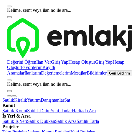
Kelime, semt veya ilan no ile ara...
Değerini Öğren
İlan Ver
Giriş Yap
Hesap Oluştur
Giriş Yap
Hesap
Oluştur
Favorilerim
Kayıtlı
Aramalar
İlanlarım
Değerlemelerim
Mesajlar
Bildirimler
Geri Bildirim
Kelime, semt veya ilan no ile ara...
Satılık
Kiralık
Yatırım
Danışmanlar
Sat
Konut
Satılık Konut
Satılık Daire
Yeni İlanlar
Haritada Ara
İş Yeri & Arsa
Satılık İş Yeri
Satılık Dükkan
Satılık Arsa
Satılık Tarla
Projeler
Tüm Projeler
Ankara Konut Projeleri
Yeni Projeler