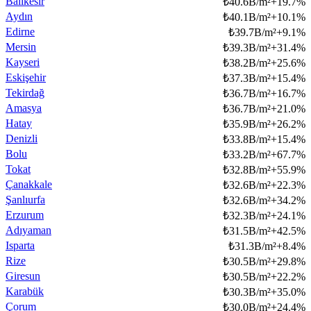
Balıkesir
₺
40.6B/m²
+
19.7
%
Aydın
₺
40.1B/m²
+
10.1
%
Edirne
₺
39.7B/m²
+
9.1
%
Mersin
₺
39.3B/m²
+
31.4
%
Kayseri
₺
38.2B/m²
+
25.6
%
Eskişehir
₺
37.3B/m²
+
15.4
%
Tekirdağ
₺
36.7B/m²
+
16.7
%
Amasya
₺
36.7B/m²
+
21.0
%
Hatay
₺
35.9B/m²
+
26.2
%
Denizli
₺
33.8B/m²
+
15.4
%
Bolu
₺
33.2B/m²
+
67.7
%
Tokat
₺
32.8B/m²
+
55.9
%
Çanakkale
₺
32.6B/m²
+
22.3
%
Şanlıurfa
₺
32.6B/m²
+
34.2
%
Erzurum
₺
32.3B/m²
+
24.1
%
Adıyaman
₺
31.5B/m²
+
42.5
%
Isparta
₺
31.3B/m²
+
8.4
%
Rize
₺
30.5B/m²
+
29.8
%
Giresun
₺
30.5B/m²
+
22.2
%
Karabük
₺
30.3B/m²
+
35.0
%
Çorum
₺
30.0B/m²
+
24.4
%