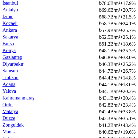
İstanbul
₺
78.6B/m²
+
17.9
%
Antalya
₺
69.6B/m²
+
20.7
%
İzmir
₺
68.7B/m²
+
21.5
%
Kocaeli
₺
58.7B/m²
+
24.1
%
Ankara
₺
57.9B/m²
+
25.7
%
Sakarya
₺
52.5B/m²
+
25.1
%
Bursa
₺
51.2B/m²
+
18.6
%
Konya
₺
48.1B/m²
+
25.3
%
Gaziantep
₺
46.8B/m²
+
38.0
%
Diyarbakır
₺
46.3B/m²
+
25.2
%
Samsun
₺
44.7B/m²
+
26.7
%
Trabzon
₺
44.4B/m²
+
14.8
%
Adana
₺
44.1B/m²
+
18.0
%
Yalova
₺
44.1B/m²
+
20.3
%
Kahramanmaraş
₺
43.1B/m²
+
30.4
%
Ordu
₺
42.8B/m²
+
23.4
%
Malatya
₺
42.4B/m²
+
33.8
%
Düzce
₺
42.3B/m²
+
35.1
%
Zonguldak
₺
41.2B/m²
+
43.4
%
Manisa
₺
40.6B/m²
+
19.6
%