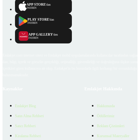
APP STORE
'dan
İNDİRİN
PLAY STORE
'dan
İNDİRİN
APP GALLERY
'den
İNDİRİN
Emlakjet.com internet sitesi ve Emlakjet mobil uygulamalarında kullanıcılar tarafından sağlana
ilan, bilgi, içerik ve görselin gerçekliği, orijinalliği, güvenilirliği ve doğruluğuna ilişkin soru
içerikleri giren kullanıcıya ait olup, Emlakjet'in bu hususlarla ilgili herhangi bir sorumluluğu
bulunmamaktadır.
Kaynaklar
Emlakjet Hakkında
Emlakjet Blog
Hakkımızda
Satın Alma Rehberi
Ödüllerimiz
Satıcı Rehberi
Reklam Çözümleri
Kiralama Rehberi
Kurumsal Materyaller