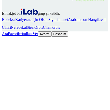
Emlakjet bir
grup şirketidir.
Endeksa
Kariyer.net
İşin Olsun
Sigortam.net
Arabam.com
Hangikredi
Cimri
Neredekal
SteelOrbis
Chemorbis
Ara
Favorilerim
İlan Ver
Keşfet
Hesabım