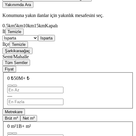
Yakınımda Ara
Konumuna yakın ilanlar için yakınlık mesafesini seç.
0.5km
5km
10km
15km
Kapalı
İl
Temizle
Isparta
İlçe
Temizle
Şarkikaraağaç
Semt/Mahalle
Tüm Semtler
Fiyat
0 ₺
50M+ ₺
—
Metrekare
Brüt m²
Net m²
0 m²
1B+ m²