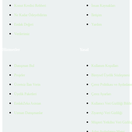
Konut Kredisi Rehberi
İnsan Kaynakları
Ne Kadar Ödeyebilirim
İletişim
Emlak Değeri
Yardım
Verilerimiz
Hizmetler
Yasal
Danışman Bul
Kullanım Koşulları
Projeler
Bireysel Üyelik Sözleşmesi
Ücretsiz İlan Verin
Çerez Politikası ve Aydınlat
Üyelik Paketleri
Çerez Ayarları
EmlakZeka Asistan
Kullanıcı Veri Gizliliği Bildi
Uzman Danışmanlar
Ziyaretçi Veri Gizliliği
Müşteri Yetkilisi Veri Gizlili
Aday Aydınlatma Metni