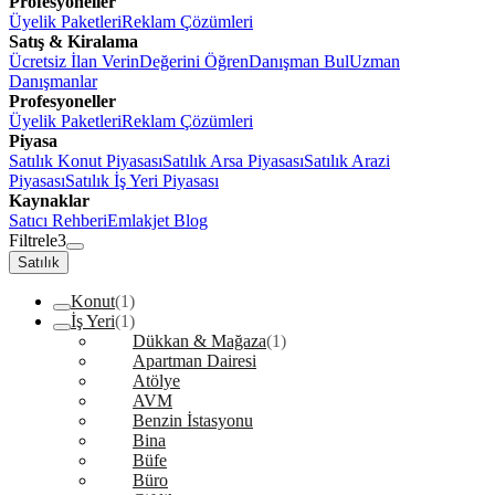
Profesyoneller
Üyelik Paketleri
Reklam Çözümleri
Satış & Kiralama
Ücretsiz İlan Verin
Değerini Öğren
Danışman Bul
Uzman
Danışmanlar
Profesyoneller
Üyelik Paketleri
Reklam Çözümleri
Piyasa
Satılık Konut Piyasası
Satılık Arsa Piyasası
Satılık Arazi
Piyasası
Satılık İş Yeri Piyasası
Kaynaklar
Satıcı Rehberi
Emlakjet Blog
Filtrele
3
Satılık
Konut
(1)
İş Yeri
(1)
Dükkan & Mağaza
(1)
Apartman Dairesi
Atölye
AVM
Benzin İstasyonu
Bina
Büfe
Büro