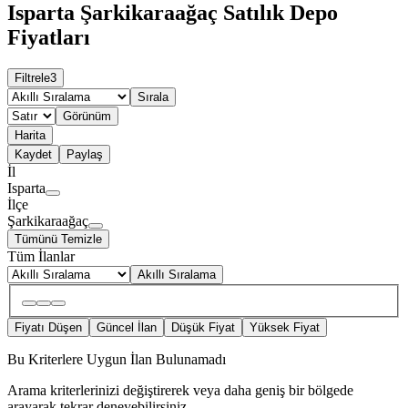
Isparta Şarkikaraağaç Satılık Depo
Fiyatları
Filtrele
3
Sırala
Görünüm
Harita
Kaydet
Paylaş
İl
Isparta
İlçe
Şarkikaraağaç
Tümünü Temizle
Tüm İlanlar
Akıllı Sıralama
Fiyatı Düşen
Güncel İlan
Düşük Fiyat
Yüksek Fiyat
Bu Kriterlere Uygun İlan Bulunamadı
Arama kriterlerinizi değiştirerek veya daha geniş bir bölgede
arayarak tekrar deneyebilirsiniz.