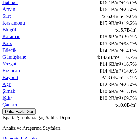
Batman
₺
16.1B/m²
+
16.6
%
Artvin
₺
16.1B/m²
+
25.4
%
Siirt
₺
16.0B/m²
+
9.6
%
Kastamonu
₺
15.9B/m²
+
19.2
%
Bingöl
₺
15.7B/m²
Karaman
₺
15.6B/m²
+
39.3
%
Kars
₺
15.3B/m²
+
98.5
%
Bilecik
₺
14.7B/m²
+
14.0
%
Gümüşhane
₺
14.6B/m²
+
116.7
%
Yozgat
₺
14.6B/m²
+
16.7
%
Erzincan
₺
14.4B/m²
+
14.6
%
Bayburt
₺
13.0B/m²
+
3.2
%
Ağrı
₺
12.3B/m²
+
25.4
%
Şırnak
₺
10.6B/m²
+
17.1
%
Iğdır
₺
10.2B/m²
+
69.3
%
Çankırı
₺
10.0B/m²
Daha Fazla Gör
Isparta Şarkikaraağaç Satılık Depo
Analiz ve Araştırma Sayfaları
Demografi Analizi