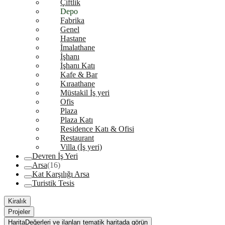
Çiftlik
Depo
Fabrika
Genel
Hastane
İmalathane
İşhanı
İşhanı Katı
Kafe & Bar
Kıraathane
Müstakil İş yeri
Ofis
Plaza
Plaza Katı
Residence Katı & Ofisi
Restaurant
Villa (İş yeri)
Devren İş Yeri
Arsa
(16)
Kat Karşılığı Arsa
Turistik Tesis
Kiralık
Projeler
Harita
Değerleri ve ilanları tematik haritada görün