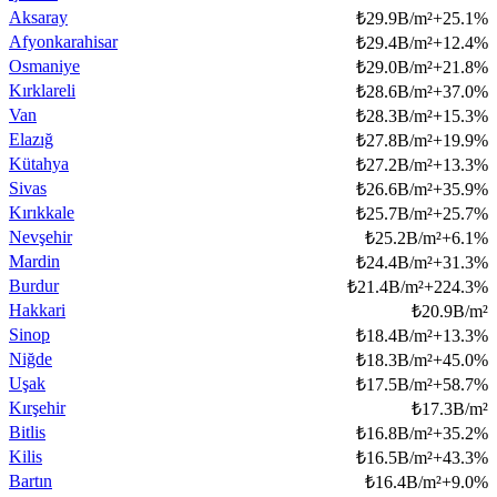
Aksaray
₺
29.9B/m²
+
25.1
%
Afyonkarahisar
₺
29.4B/m²
+
12.4
%
Osmaniye
₺
29.0B/m²
+
21.8
%
Kırklareli
₺
28.6B/m²
+
37.0
%
Van
₺
28.3B/m²
+
15.3
%
Elazığ
₺
27.8B/m²
+
19.9
%
Kütahya
₺
27.2B/m²
+
13.3
%
Sivas
₺
26.6B/m²
+
35.9
%
Kırıkkale
₺
25.7B/m²
+
25.7
%
Nevşehir
₺
25.2B/m²
+
6.1
%
Mardin
₺
24.4B/m²
+
31.3
%
Burdur
₺
21.4B/m²
+
224.3
%
Hakkari
₺
20.9B/m²
Sinop
₺
18.4B/m²
+
13.3
%
Niğde
₺
18.3B/m²
+
45.0
%
Uşak
₺
17.5B/m²
+
58.7
%
Kırşehir
₺
17.3B/m²
Bitlis
₺
16.8B/m²
+
35.2
%
Kilis
₺
16.5B/m²
+
43.3
%
Bartın
₺
16.4B/m²
+
9.0
%