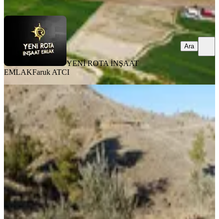
Ara
Ara
YENİ ROTA İNŞAAT
EMLAK
Faruk ATCI
Yeni Rota'dan Beşbağlar 3500 M2
Satılık Arsa
Onikişubat, Beşbağlar Mahallesi
3500 m²
·
400/m²
·
31.07.2026
1.400.000 ₺
YENİ ROTA İNŞAAT EMLAK
Hayrunnisa Teltik