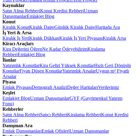
Kaynaklar
Satın Alma Rehberi
Konut Kredisi Rehberi
Uzman
Danışmanlar
Emlakjet Blog
Konut
Kiralık Konut
Kiralık Daire
Günlük Kiralık Daire
Haritada Ara
İş Yeri & Arsa
Kiralık İş Yeri
Kiralık Dükkan
Kiralık İş Yeri Piyasası
Kiralık Arsa
Kiracı Araçları
Kira Değerini Öğren
Ne Kadar Ödeyebilirim
Kiralama
Rehberi
Emlakjet Blog
İlanlar
Yatırımlık Konutlar
Kira Geliri Yüksek Konutlar
Hızlı Geri Dönüşlü
Konutlar
Fiyatı Düşen Konutlar
Yatırımlık Arsalar
Uygun m² Fiyatlı
Arsalar
Piyasa
Emlak Piyasası
Demografi Analizi
Değer Haritaları
Verilerimiz
Keşfet
Emlakjet Blog
Uzman Danışmanlar
GYF (Gayrimenkul Yatırım
Fonu)
Rehberler
Satın Alma Rehberi
Satıcı Rehberi
Kiralama Rehberi
Konut Kredisi
Rehberi
Danışman Ara
Emlak Danışmanları
Emlak Ofisleri
Uzman Danışmanlar