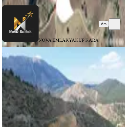
Ara
NOVA EMLAK
YAKUP KARA
TAKASLI
Germenıcıa'dan Fırnız'ın Üst
Tarafında Satılık Tarla
Onikişubat, Suçatı Mahallesi
10630 m²
·
1.058/m²
·
02.07.2026
11.250.000 ₺
Germenicia Gayrimenkul
Celalettin Yarpuz