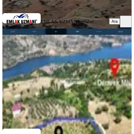
Ara
EMLAK UZMANI
mehmet
Ara
başkonuş
TAKASLI
%
5
Demrek'te Baraj Manzaralı (3.165m2)
Satılık Zeytin Bahçesi
Onikişubat, Yenicekale Mahallesi
3165 m²
·
1.090/m²
·
20.06.2026
3.450.000 ₺
3.650.000 ₺
Germenicia Gayrimenkul
Celalettin Yarpuz
Ara