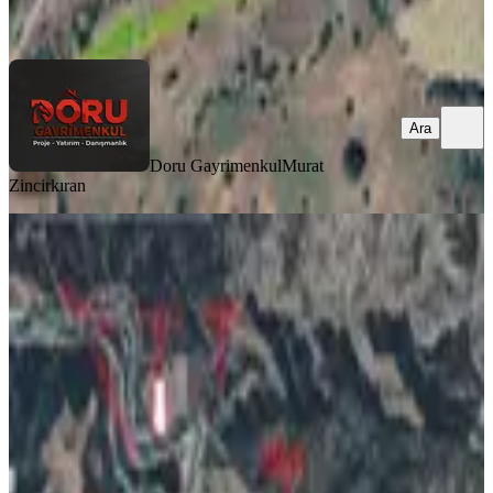
Ara
Ara
Doru Gayrimenkul
Murat
Zincirkıran
Karbasan Ayşepınarında Yatırımlık
Tarla
Onikişubat, Köşürge Mahallesi
8848 m²
·
1.650/m²
·
22.07.2026
14.600.000 ₺
NOVA EMLAK
YAKUP KARA