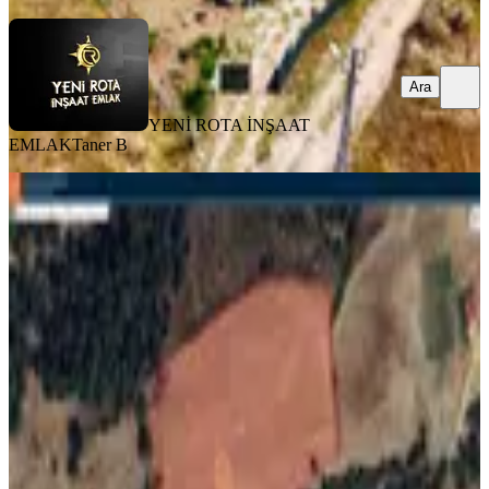
Ara
YENİ ROTA İNŞAAT
EMLAK
Taner B
TAKASLI
Yeni Rota'dan Ilıca Çakırdere'de 18.5
Dönüm Satılık Tarla
Onikişubat, Çakırdere Mahallesi
18559 m²
·
404/m²
·
31.07.2026
7.500.000 ₺
YENİ ROTA İNŞAAT EMLAK
Hanifi E.
Ara