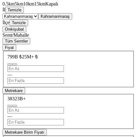
0.5km
5km
10km
15km
Kapalı
İl
Temizle
Kahramanmaraş
İlçe
Temizle
Onikişubat
Semt/Mahalle
Tüm Semtler
Fiyat
799B ₺
25M+ ₺
—
Metrekare
383
23B+
—
Metrekare Birim Fiyatı