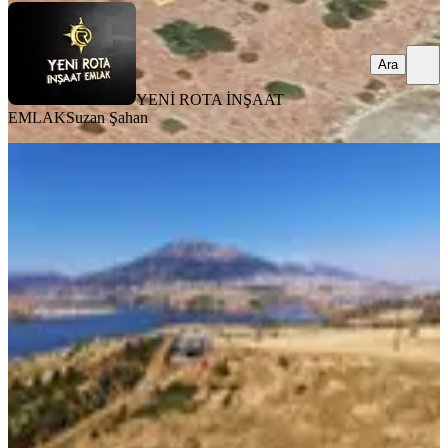
Ara
YENİ ROTA İNŞAAT
EMLAK
Suzan Şahan
TAKASLI
Fatmalı Da - Baraj Ve Şehir
Manzaralı - Satılık Tarla
Onikişubat, Fatmalı Mahallesi
4168 m²
·
1.560/m²
·
31.07.2026
6.500.000 ₺
YENİ ROTA İNŞAAT EMLAK
Seyid Serkan Bal
Ara