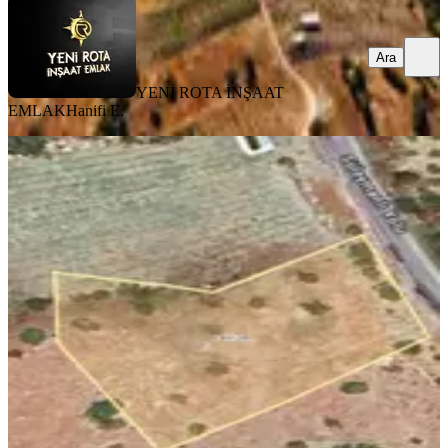
Ara
YENİ ROTA İNŞAAT
EMLAK
Hanifi E.
Yenirota 'dan Süleymanlı Da Satlık
Tarla
Onikişubat, Süleymanlı Mahallesi
2910 m²
·
1.031/m²
·
31.07.2026
3.000.000 ₺
YENİ ROTA İNŞAAT EMLAK
Suzan Şahan
Ara