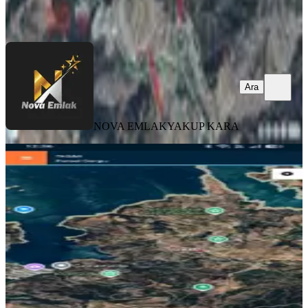
Ara
Ara
NOVA EMLAK
YAKUP KARA
PARSELLİ
Reos Gayrimenkul'den Kadastro Yolu
Cephe, Baraj Manzaralı Tarla
Onikişubat, Sarıçukur Mahallesi
9558 m²
·
Parselli
·
950/m²
·
16.07.2026
9.080.000 ₺
REOS GAYRİMENKUL
erkan alakaya