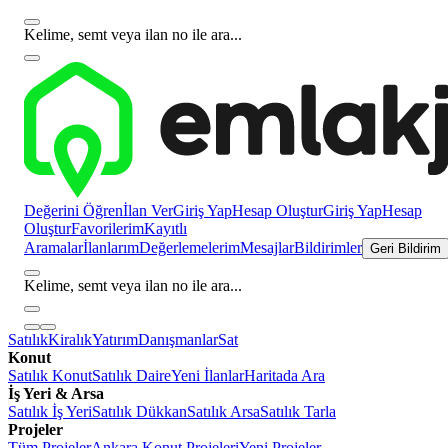
Kelime, semt veya ilan no ile ara...
Değerini Öğren
İlan Ver
Giriş Yap
Hesap Oluştur
Giriş Yap
Hesap
Oluştur
Favorilerim
Kayıtlı
Aramalar
İlanlarım
Değerlemelerim
Mesajlar
Bildirimler
Geri Bildirim
Kelime, semt veya ilan no ile ara...
Satılık
Kiralık
Yatırım
Danışmanlar
Sat
Konut
Satılık Konut
Satılık Daire
Yeni İlanlar
Haritada Ara
İş Yeri & Arsa
Satılık İş Yeri
Satılık Dükkan
Satılık Arsa
Satılık Tarla
Projeler
Tüm Projeler
Ankara Konut Projeleri
Yeni Projeler