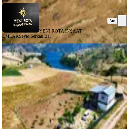
Ara
YENİ ROTA İNŞAAT
EMLAK
Seyid Serkan Bal
TAKASLI
Yeni Rota'dan Baraj Manzaralı Bağ
Evi
Onikişubat, Döngele Mahallesi
1584 m²
·
2.083/m²
·
31.07.2026
3.300.000 ₺
YENİ ROTA İNŞAAT EMLAK
Taner B
Ara