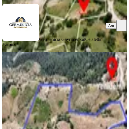
Ara
Germenicia Gayrimenkul
Celalettin
Yarpuz
TAKASLI
Yenidemir'de Kullanım Alanı (39.700
M2) Satılık Tarla
Onikişubat, Yenidemir Mahallesi
22538 m²
·
519/m²
·
19.06.2026
11.700.000 ₺
Germenicia Gayrimenkul
Celalettin Yarpuz