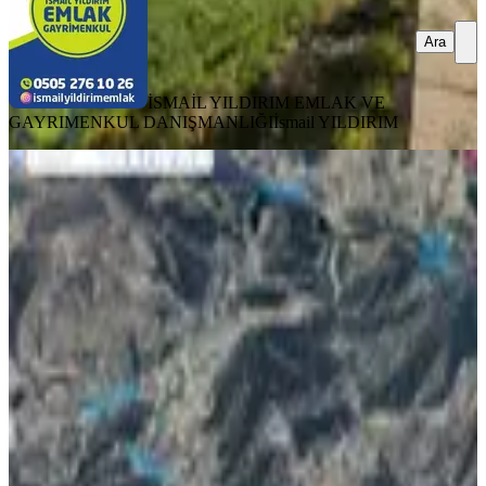
Ara
İSMAİL YILDIRIM EMLAK VE
GAYRIMENKUL DANIŞMANLIĞI
İsmail YILDIRIM
TAKASLI
Yenidemir Yoluna Sıfır Tek Tapulu
Satılık Tarla
Onikişubat, Yenidemir Mahallesi
4334 m²
·
1.384/m²
·
09.07.2026
6.000.000 ₺
NOVA EMLAK
YAKUP KARA
Ara