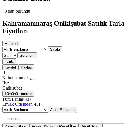
43
ilan bulundu
Kahramanmaraş Onikişubat Satılık Tarla
Fiyatları
Filtrele
3
Sırala
Görünüm
Harita
Kaydet
Paylaş
İl
Kahramanmaraş
İlçe
Onikişubat
Tümünü Temizle
Tüm İlanlar
(
43
)
Emlak Ofisinden
(
43
)
Akıllı Sıralama
Yatırım Skoru
Fiyatı Düşen
Güncel İlan
Düşük Fiyat