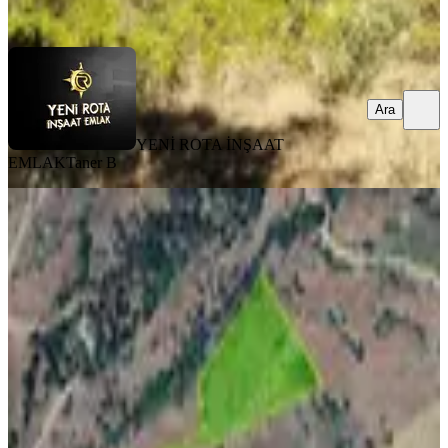
Ara
Ara
YENİ ROTA İNŞAAT
EMLAK
Taner B
Doru'dan Yenidemir'de Tek Tapu
Yatırımlık 7392 M2 Satılık Tarla
Onikişubat, Yenidemir Mahallesi
7392 m²
·
254/m²
·
29.07.2026
1.875.000 ₺
Doru Gayrimenkul
Murat Zincirkıran