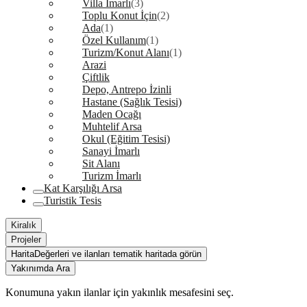
Villa İmarlı
(3)
Toplu Konut İçin
(2)
Ada
(1)
Özel Kullanım
(1)
Turizm/Konut Alanı
(1)
Arazi
Çiftlik
Depo, Antrepo İzinli
Hastane (Sağlık Tesisi)
Maden Ocağı
Muhtelif Arsa
Okul (Eğitim Tesisi)
Sanayi İmarlı
Sit Alanı
Turizm İmarlı
Kat Karşılığı Arsa
Turistik Tesis
Kiralık
Projeler
Harita
Değerleri ve ilanları tematik haritada görün
Yakınımda Ara
Konumuna yakın ilanlar için yakınlık mesafesini seç.