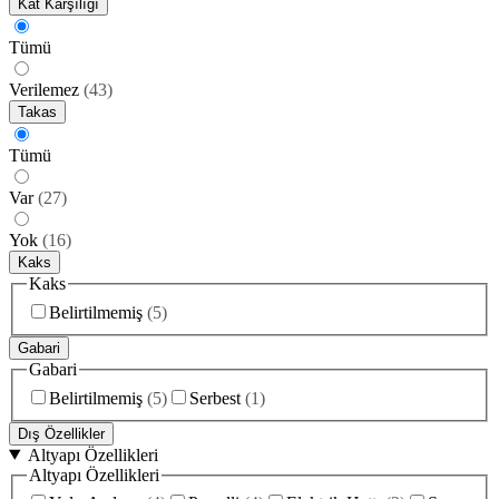
Kat Karşılığı
Tümü
Verilemez
(
43
)
Takas
Tümü
Var
(
27
)
Yok
(
16
)
Kaks
Kaks
Belirtilmemiş
(
5
)
Gabari
Gabari
Belirtilmemiş
(
5
)
Serbest
(
1
)
Dış Özellikler
Altyapı Özellikleri
Altyapı Özellikleri