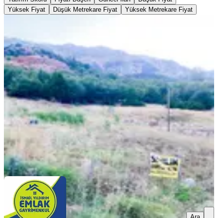
Yüksek Fiyat
Düşük Metrekare Fiyat
Yüksek Metrekare Fiyat
YENİ
Yıldırım Emlak'tan Tekir'de Anayol
Kenarı 1.549 M2 Satılık Arazi
Onikişubat, Tekir Mahallesi
1549 m²
·
7.424/m²
·
04.08.2026
11.500.000 ₺
İSMAİL YILDIRIM EMLAK VE GAYRIMENKUL
DANIŞMANLIĞI
İsmail YILDIRIM
Ara
Ara