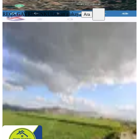
Ara
REOS GAYRİMENKUL
erkan alakaya
Ara
Yıldırım Emlaktan Önsen Köprüsü
Yanı 1.680 M2 Satlık Hisse Tarla
Onikişubat, Hacımustafa Mahallesi
1680 m²
·
1.101/m²
·
10.07.2026
1.850.000 ₺
İSMAİL YILDIRIM EMLAK VE GAYRIMENKUL
DANIŞMANLIĞI
İsmail YILDIRIM
Ara