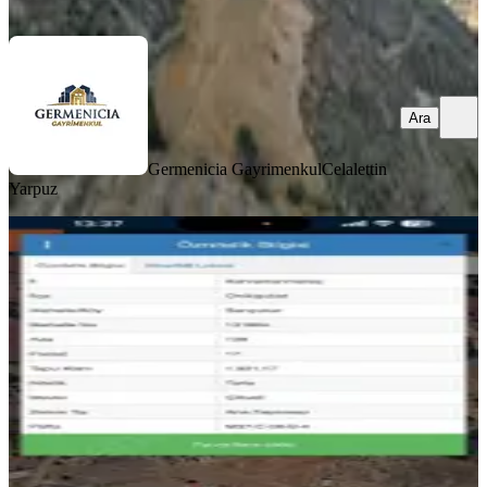
Ara
Ara
Germenicia Gayrimenkul
Celalettin
Yarpuz
YOLU AÇIK
Baraj Manzaralı Villa Arsası
Onikişubat, Sarıçukur Mahallesi
1931 m²
·
Yolu Açılmış
·
2.071/m²
·
24.06.2026
4.000.000 ₺
EMLAK UZMANI
mehmet başkonuş