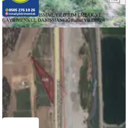
İSMAİL YILDIRIM EMLAK VE
GAYRIMENKUL DANIŞMANLIĞI
İsmail YILDIRIM
YENİ
Germenicia'dan Adana Yoluna 100
Metre Cepheli Satılık Arazi
Onikişubat, Çakırlar Mahallesi
5333 m²
·
3.000/m²
·
03.08.2026
16.000.000 ₺
Germenicia Gayrimenkul
Celalettin Yarpuz
Ara