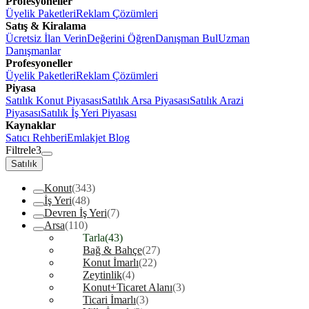
Profesyoneller
Üyelik Paketleri
Reklam Çözümleri
Satış & Kiralama
Ücretsiz İlan Verin
Değerini Öğren
Danışman Bul
Uzman
Danışmanlar
Profesyoneller
Üyelik Paketleri
Reklam Çözümleri
Piyasa
Satılık Konut Piyasası
Satılık Arsa Piyasası
Satılık Arazi
Piyasası
Satılık İş Yeri Piyasası
Kaynaklar
Satıcı Rehberi
Emlakjet Blog
Filtrele
3
Satılık
Konut
(343)
İş Yeri
(48)
Devren İş Yeri
(7)
Arsa
(110)
Tarla
(43)
Bağ & Bahçe
(27)
Konut İmarlı
(22)
Zeytinlik
(4)
Konut+Ticaret Alanı
(3)
Ticari İmarlı
(3)