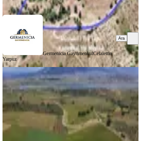
Ara
Ara
Germenicia Gayrimenkul
Celalettin
Yarpuz
TAKASLI
%
4
Amazon' Dan Kurtlar' Da Baraj
Manzaralı Satılık Fırsat Tarla!!!
Onikişubat, Kurtlar Mahallesi
2040 m²
·
1.152/m²
·
03.06.2026
2.350.000 ₺
2.450.000 ₺