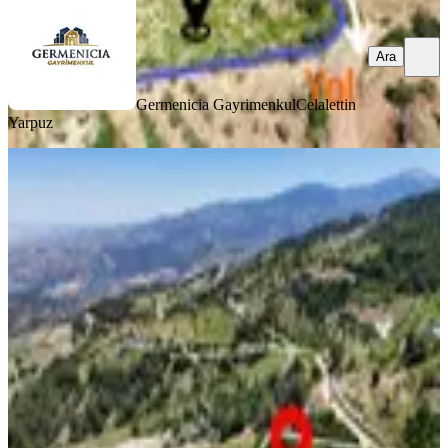
Ara
Germenicia Gayrimenkul
Celalettin
Yarpuz
TAKASLI
%
4
Yenicekale'de Tek Tapu (7.372m2)
Manzaralı Satılık Tarla
Onikişubat, Yenicekale Mahallesi
7372 m²
·
848/m²
·
20.06.2026
6.250.000 ₺
6.500.000 ₺
Germenicia Gayrimenkul
Celalettin Yarpuz
Ara