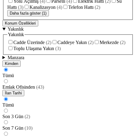
Yolu Açılmış
(
4
)
Parselli
(
4
)
Elektrik Hattı
(
2
)
Su
Hattı
(
3
)
Kanalizasyon
(
4
)
Telefon Hattı
(
2
)
Daha fazla göster (1)
Konum Özellikleri
Yakınlık
Yakınlık
Cadde Üzerinde
(
2
)
Caddeye Yakın
(
2
)
Merkezde
(
2
)
Toplu Ulaşıma Yakın
(
3
)
Manzara
Kimden
Tümü
Emlak Ofisinden
(
43
)
İlan Tarihi
Tümü
Son 3 Gün
(
2
)
Son 7 Gün
(
10
)