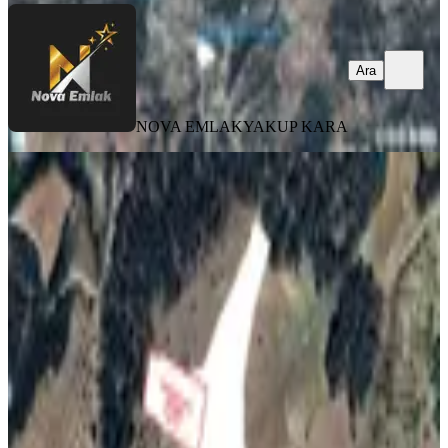
Ara
NOVA EMLAK
YAKUP KARA
Tekir Karapınarda Yatırımlık
Manzaralı Arsa
Onikişubat, Tekir Mahallesi
1557 m²
·
1.349/m²
·
06.07.2026
2.100.000 ₺
NOVA EMLAK
YAKUP KARA
Ara