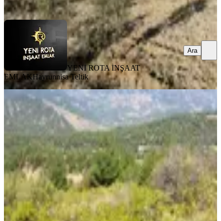
Ara
Ara
YENİ ROTA İNŞAAT
EMLAK
Hayrunnisa Teltik
TAKASLI
Yenidemir Köyünde İçinde 1000 Kök
Ekşi Olan Tarla
Onikişubat, Yenidemir Mahallesi
4017 m²
·
871/m²
·
31.07.2026
3.500.000 ₺
YENİ ROTA İNŞAAT EMLAK
Taner B