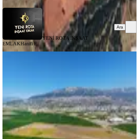
Ara
YENİ ROTA İNŞAAT
EMLAK
Hanifi E.
TAKASLI
Yeni Rota Emlaktan Satılık Adana
Yolu Üzeri
Onikişubat, Malik Ejder Mahallesi
8000 m²
·
3.125/m²
·
31.07.2026
25.000.000 ₺
YENİ ROTA İNŞAAT EMLAK
Faruk ATCI