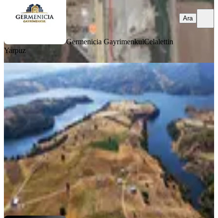
Ara
Germenicia Gayrimenkul
Celalettin
Yarpuz
TAKASLI
Yeni Rota'dan Döngele'de Baraj
Manzaralı 15.000m2 Satılık Tarla
Onikişubat, Döngele Mahallesi
15091 m²
·
994/m²
·
31.07.2026
15.000.000 ₺
YENİ ROTA İNŞAAT EMLAK
Hanifi E.
Ara