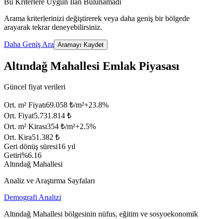
Bu Kriterlere Uygun İlan Bulunamadı
Arama kriterlerinizi değiştirerek veya daha geniş bir bölgede
arayarak tekrar deneyebilirsiniz.
Daha Geniş Ara
Aramayı Kaydet
Altındağ Mahallesi Emlak Piyasası
Güncel fiyat verileri
Ort. m² Fiyatı
69.058 ₺/m²
+
23.8
%
Ort. Fiyat
5.731.814 ₺
Ort. m² Kirası
354 ₺/m²
+
2.5
%
Ort. Kira
51.382 ₺
Geri dönüş süresi
16 yıl
Getiri
%6.16
Altındağ Mahallesi
Analiz ve Araştırma Sayfaları
Demografi Analizi
Altındağ Mahallesi bölgesinin nüfus, eğitim ve sosyoekonomik