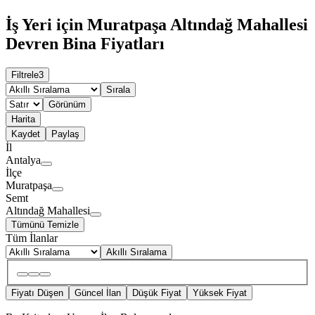
İş Yeri için Muratpaşa Altındağ Mahallesi
Devren Bina Fiyatları
Filtrele
3
Sırala
Görünüm
Harita
Kaydet
Paylaş
İl
Antalya
İlçe
Muratpaşa
Semt
Altındağ Mahallesi
Tümünü Temizle
Tüm İlanlar
Akıllı Sıralama
Fiyatı Düşen
Güncel İlan
Düşük Fiyat
Yüksek Fiyat