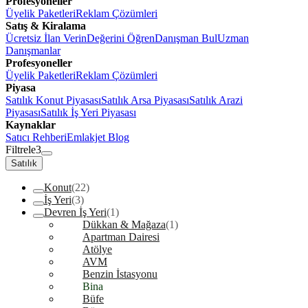
Profesyoneller
Üyelik Paketleri
Reklam Çözümleri
Satış & Kiralama
Ücretsiz İlan Verin
Değerini Öğren
Danışman Bul
Uzman
Danışmanlar
Profesyoneller
Üyelik Paketleri
Reklam Çözümleri
Piyasa
Satılık Konut Piyasası
Satılık Arsa Piyasası
Satılık Arazi
Piyasası
Satılık İş Yeri Piyasası
Kaynaklar
Satıcı Rehberi
Emlakjet Blog
Filtrele
3
Satılık
Konut
(22)
İş Yeri
(3)
Devren İş Yeri
(1)
Dükkan & Mağaza
(1)
Apartman Dairesi
Atölye
AVM
Benzin İstasyonu
Bina
Büfe