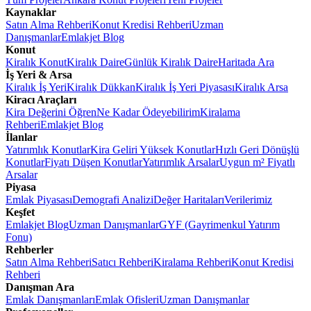
Kaynaklar
Satın Alma Rehberi
Konut Kredisi Rehberi
Uzman
Danışmanlar
Emlakjet Blog
Konut
Kiralık Konut
Kiralık Daire
Günlük Kiralık Daire
Haritada Ara
İş Yeri & Arsa
Kiralık İş Yeri
Kiralık Dükkan
Kiralık İş Yeri Piyasası
Kiralık Arsa
Kiracı Araçları
Kira Değerini Öğren
Ne Kadar Ödeyebilirim
Kiralama
Rehberi
Emlakjet Blog
İlanlar
Yatırımlık Konutlar
Kira Geliri Yüksek Konutlar
Hızlı Geri Dönüşlü
Konutlar
Fiyatı Düşen Konutlar
Yatırımlık Arsalar
Uygun m² Fiyatlı
Arsalar
Piyasa
Emlak Piyasası
Demografi Analizi
Değer Haritaları
Verilerimiz
Keşfet
Emlakjet Blog
Uzman Danışmanlar
GYF (Gayrimenkul Yatırım
Fonu)
Rehberler
Satın Alma Rehberi
Satıcı Rehberi
Kiralama Rehberi
Konut Kredisi
Rehberi
Danışman Ara
Emlak Danışmanları
Emlak Ofisleri
Uzman Danışmanlar