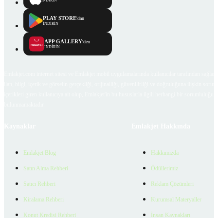
İNDİRİN
PLAY STORE
'dan
İNDİRİN
APP GALLERY
'den
İNDİRİN
Emlakjet.com internet sitesi ve Emlakjet mobil uygulamalarında kullanıcılar tarafından sağlana
ilan, bilgi, içerik ve görselin gerçekliği, orijinalliği, güvenilirliği ve doğruluğuna ilişkin soru
içerikleri giren kullanıcıya ait olup, Emlakjet'in bu hususlarla ilgili herhangi bir sorumluluğu
bulunmamaktadır.
Kaynaklar
Emlakjet Hakkında
Emlakjet Blog
Hakkımızda
Satın Alma Rehberi
Ödüllerimiz
Satıcı Rehberi
Reklam Çözümleri
Kiralama Rehberi
Kurumsal Materyaller
Konut Kredisi Rehberi
İnsan Kaynakları