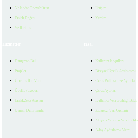
Ne Kadar Ödeyebilirim
İletişim
Emlak Değeri
Yardım
Verilerimiz
Hizmetler
Yasal
Danışman Bul
Kullanım Koşulları
Projeler
Bireysel Üyelik Sözleşmesi
Ücretsiz İlan Verin
Çerez Politikası ve Aydınlat
Üyelik Paketleri
Çerez Ayarları
EmlakZeka Asistan
Kullanıcı Veri Gizliliği Bildi
Uzman Danışmanlar
Ziyaretçi Veri Gizliliği
Müşteri Yetkilisi Veri Gizlili
Aday Aydınlatma Metni