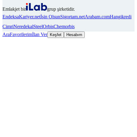
Emlakjet bir
grup şirketidir.
Endeksa
Kariyer.net
İşin Olsun
Sigortam.net
Arabam.com
Hangikredi
Cimri
Neredekal
SteelOrbis
Chemorbis
Ara
Favorilerim
İlan Ver
Keşfet
Hesabım