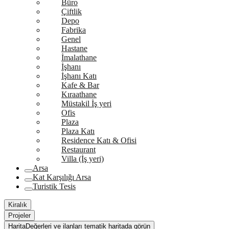
Büro
Çiftlik
Depo
Fabrika
Genel
Hastane
İmalathane
İşhanı
İşhanı Katı
Kafe & Bar
Kıraathane
Müstakil İş yeri
Ofis
Plaza
Plaza Katı
Residence Katı & Ofisi
Restaurant
Villa (İş yeri)
Arsa
Kat Karşılığı Arsa
Turistik Tesis
Kiralık
Projeler
Harita
Değerleri ve ilanları tematik haritada görün