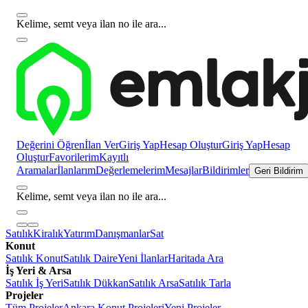
Kelime, semt veya ilan no ile ara...
Değerini Öğren
İlan Ver
Giriş Yap
Hesap Oluştur
Giriş Yap
Hesap
Oluştur
Favorilerim
Kayıtlı
Aramalar
İlanlarım
Değerlemelerim
Mesajlar
Bildirimler
Geri Bildirim
Kelime, semt veya ilan no ile ara...
Satılık
Kiralık
Yatırım
Danışmanlar
Sat
Konut
Satılık Konut
Satılık Daire
Yeni İlanlar
Haritada Ara
İş Yeri & Arsa
Satılık İş Yeri
Satılık Dükkan
Satılık Arsa
Satılık Tarla
Projeler
Tüm Projeler
Ankara Konut Projeleri
Yeni Projeler