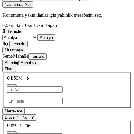
Yakınımda Ara
Konumuna yakın ilanlar için yakınlık mesafesini seç.
0.5km
5km
10km
15km
Kapalı
İl
Temizle
Antalya
İlçe
Temizle
Muratpaşa
Semt/Mahalle
Temizle
Altındağ Mahallesi
Fiyat
0 ₺
50M+ ₺
—
Metrekare
Brüt m²
Net m²
0 m²
1B+ m²