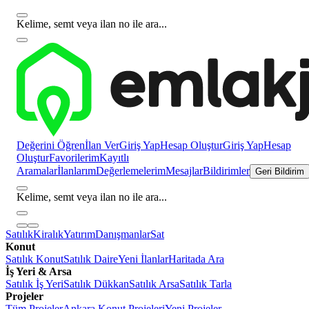
Kelime, semt veya ilan no ile ara...
Değerini Öğren
İlan Ver
Giriş Yap
Hesap Oluştur
Giriş Yap
Hesap
Oluştur
Favorilerim
Kayıtlı
Aramalar
İlanlarım
Değerlemelerim
Mesajlar
Bildirimler
Geri Bildirim
Kelime, semt veya ilan no ile ara...
Satılık
Kiralık
Yatırım
Danışmanlar
Sat
Konut
Satılık Konut
Satılık Daire
Yeni İlanlar
Haritada Ara
İş Yeri & Arsa
Satılık İş Yeri
Satılık Dükkan
Satılık Arsa
Satılık Tarla
Projeler
Tüm Projeler
Ankara Konut Projeleri
Yeni Projeler