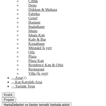
Çiftlik
Depo
Dükkan & Mağaza
Fabrika
Genel
Hastane
İmalathane
İşhanı
İşhanı Katı
Kafe & Bar
Kıraathane
Müstakil İş yeri
Ofis
Plaza
Plaza Katı
Residence Katı & Ofisi
Restaurant
Villa (İş yeri)
Arsa
(2)
Kat Karşılığı Arsa
Turistik Tesis
Kiralık
Projeler
Harita
Değerleri ve ilanları tematik haritada görün