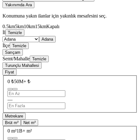
Yakınımda Ara
Konumuna yakın ilanlar için yakınlık mesafesini seç.
0.5km
5km
10km
15km
Kapalı
İl
Temizle
Adana
İlçe
Temizle
Sarıçam
Semt/Mahalle
Temizle
Turunçlu Mahallesi
Fiyat
0 ₺
50M+ ₺
—
Metrekare
Brüt m²
Net m²
0 m²
1B+ m²