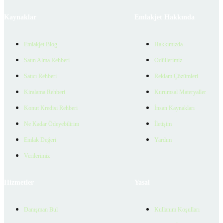
Kaynaklar
Emlakjet Hakkında
Emlakjet Blog
Hakkımızda
Satın Alma Rehberi
Ödüllerimiz
Satıcı Rehberi
Reklam Çözümleri
Kiralama Rehberi
Kurumsal Materyaller
Konut Kredisi Rehberi
İnsan Kaynakları
Ne Kadar Ödeyebilirim
İletişim
Emlak Değeri
Yardım
Verilerimiz
Hizmetler
Yasal
Danışman Bul
Kullanım Koşulları