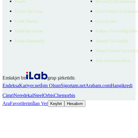
Projeler
Bireysel Üyelik Sözleşmesi
Ücretsiz İlan Verin
Çerez Politikası ve Aydınlat
Üyelik Paketleri
Çerez Ayarları
EmlakZeka Asistan
Kullanıcı Veri Gizliliği Bildi
Uzman Danışmanlar
Ziyaretçi Veri Gizliliği
Müşteri Yetkilisi Veri Gizlili
Aday Aydınlatma Metni
Emlakjet bir
grup şirketidir.
Endeksa
Kariyer.net
İşin Olsun
Sigortam.net
Arabam.com
Hangikredi
Cimri
Neredekal
SteelOrbis
Chemorbis
Ara
Favorilerim
İlan Ver
Keşfet
Hesabım