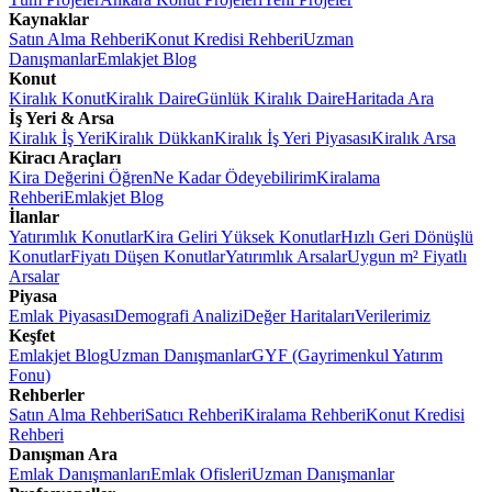
Kaynaklar
Satın Alma Rehberi
Konut Kredisi Rehberi
Uzman
Danışmanlar
Emlakjet Blog
Konut
Kiralık Konut
Kiralık Daire
Günlük Kiralık Daire
Haritada Ara
İş Yeri & Arsa
Kiralık İş Yeri
Kiralık Dükkan
Kiralık İş Yeri Piyasası
Kiralık Arsa
Kiracı Araçları
Kira Değerini Öğren
Ne Kadar Ödeyebilirim
Kiralama
Rehberi
Emlakjet Blog
İlanlar
Yatırımlık Konutlar
Kira Geliri Yüksek Konutlar
Hızlı Geri Dönüşlü
Konutlar
Fiyatı Düşen Konutlar
Yatırımlık Arsalar
Uygun m² Fiyatlı
Arsalar
Piyasa
Emlak Piyasası
Demografi Analizi
Değer Haritaları
Verilerimiz
Keşfet
Emlakjet Blog
Uzman Danışmanlar
GYF (Gayrimenkul Yatırım
Fonu)
Rehberler
Satın Alma Rehberi
Satıcı Rehberi
Kiralama Rehberi
Konut Kredisi
Rehberi
Danışman Ara
Emlak Danışmanları
Emlak Ofisleri
Uzman Danışmanlar