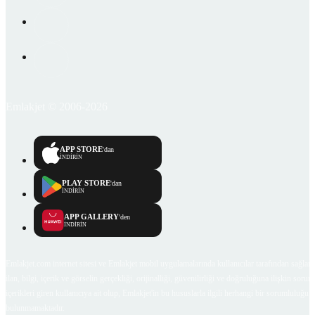
Emlakjet © 2006-2026
APP STORE
'dan
İNDİRİN
PLAY STORE
'dan
İNDİRİN
APP GALLERY
'den
İNDİRİN
Emlakjet.com internet sitesi ve Emlakjet mobil uygulamalarında kullanıcılar tarafından sağlana
ilan, bilgi, içerik ve görselin gerçekliği, orijinalliği, güvenilirliği ve doğruluğuna ilişkin soru
içerikleri giren kullanıcıya ait olup, Emlakjet'in bu hususlarla ilgili herhangi bir sorumluluğu
bulunmamaktadır.