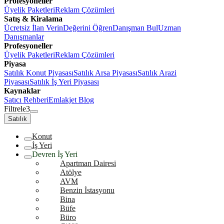
Profesyoneller
Üyelik Paketleri
Reklam Çözümleri
Satış & Kiralama
Ücretsiz İlan Verin
Değerini Öğren
Danışman Bul
Uzman
Danışmanlar
Profesyoneller
Üyelik Paketleri
Reklam Çözümleri
Piyasa
Satılık Konut Piyasası
Satılık Arsa Piyasası
Satılık Arazi
Piyasası
Satılık İş Yeri Piyasası
Kaynaklar
Satıcı Rehberi
Emlakjet Blog
Filtrele
3
Satılık
Konut
İş Yeri
Devren İş Yeri
Apartman Dairesi
Atölye
AVM
Benzin İstasyonu
Bina
Büfe
Büro