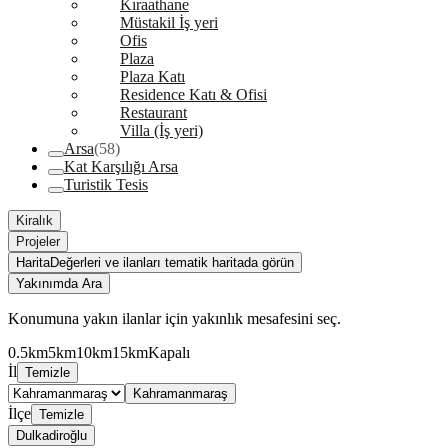
Kıraathane
Müstakil İş yeri
Ofis
Plaza
Plaza Katı
Residence Katı & Ofisi
Restaurant
Villa (İş yeri)
Arsa
(58)
Kat Karşılığı Arsa
Turistik Tesis
Kiralık
Projeler
Harita
Değerleri ve ilanları tematik haritada görün
Yakınımda Ara
Konumuna yakın ilanlar için yakınlık mesafesini seç.
0.5km
5km
10km
15km
Kapalı
İl
Temizle
Kahramanmaraş
İlçe
Temizle
Dulkadiroğlu