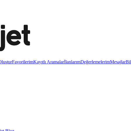
luştur
Favorilerim
Kayıtlı Aramalar
İlanlarım
Değerlemelerim
Mesajlar
Bi
et Blog