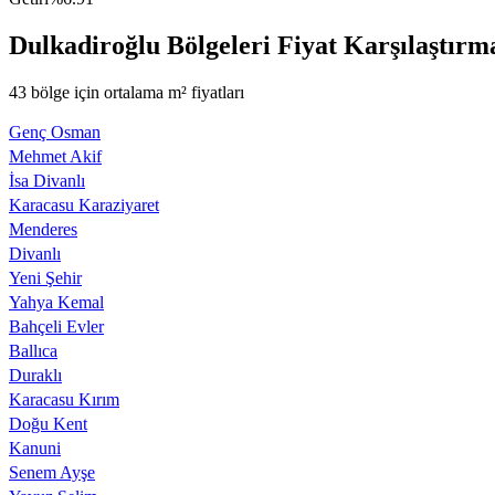
Dulkadiroğlu Bölgeleri Fiyat Karşılaştırm
43 bölge için ortalama m² fiyatları
Genç Osman
Mehmet Akif
İsa Divanlı
Karacasu Karaziyaret
Menderes
Divanlı
Yeni Şehir
Yahya Kemal
Bahçeli Evler
Ballıca
Duraklı
Karacasu Kırım
Doğu Kent
Kanuni
Senem Ayşe