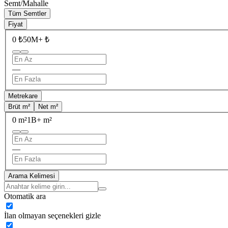
Semt/Mahalle
Tüm Semtler
Fiyat
0 ₺
50M+ ₺
—
Metrekare
Brüt m²
Net m²
0 m²
1B+ m²
—
Arama Kelimesi
Otomatik ara
İlan olmayan seçenekleri gizle