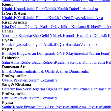
Konut
Kiralık Konut
Kiralık Daire
Günlük Kiralık Daire
Haritada Ara
İş Yeri & Arsa
Kiralık İş Yeri
Kiralık Dükkan
Kiralık İş Yeri Piyasası
Kiralık Arsa
Kiracı Araçları
Kira Değerini Öğren
Ne Kadar Ödeyebilirim
Kiralama Rehberi
Emlakj
İlanlar
Yatırımlık Konutlar
Kira Geliri Yüksek Konutlar
Hızlı Geri Dönüşlü K
Piyasa
Emlak Piyasası
Demografi Analizi
Değer Haritaları
Verilerimiz
Keşfet
Emlakjet Blog
Uzman Danışmanlar
GYF (Gayrimenkul Yatırım Fonu)
Rehberler
Satın Alma Rehberi
Satıcı Rehberi
Kiralama Rehberi
Konut Kredisi Re
Danışman Ara
Emlak Danışmanları
Emlak Ofisleri
Uzman Danışmanlar
Profesyoneller
Üyelik Paketleri
Reklam Çözümleri
Satış & Kiralama
Ücretsiz İlan Verin
Değerini Öğren
Danışman Bul
Uzman Danışmanlar
Profesyoneller
Üyelik Paketleri
Reklam Çözümleri
Piyasa
Satılık Konut Piyasası
Satılık Arsa Piyasası
Satılık Arazi Piyasası
Satılı