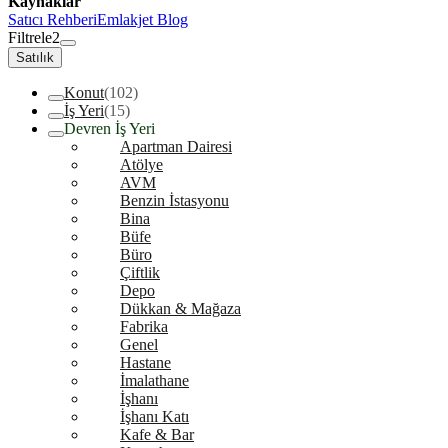
Kaynaklar
Satıcı Rehberi
Emlakjet Blog
Filtrele
2
Satılık
Konut
(102)
İş Yeri
(15)
Devren İş Yeri
Apartman Dairesi
Atölye
AVM
Benzin İstasyonu
Bina
Büfe
Büro
Çiftlik
Depo
Dükkan & Mağaza
Fabrika
Genel
Hastane
İmalathane
İşhanı
İşhanı Katı
Kafe & Bar