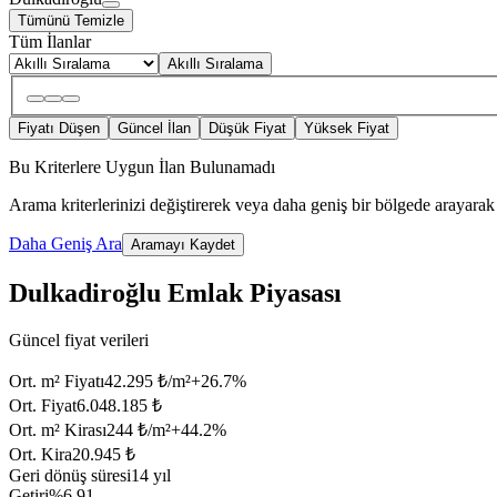
Tümünü Temizle
Tüm İlanlar
Akıllı Sıralama
Fiyatı Düşen
Güncel İlan
Düşük Fiyat
Yüksek Fiyat
Bu Kriterlere Uygun İlan Bulunamadı
Arama kriterlerinizi değiştirerek veya daha geniş bir bölgede arayarak 
Daha Geniş Ara
Aramayı Kaydet
Dulkadiroğlu Emlak Piyasası
Güncel fiyat verileri
Ort. m² Fiyatı
42.295 ₺/m²
+
26.7
%
Ort. Fiyat
6.048.185 ₺
Ort. m² Kirası
244 ₺/m²
+
44.2
%
Ort. Kira
20.945 ₺
Geri dönüş süresi
14 yıl
Getiri
%6.91