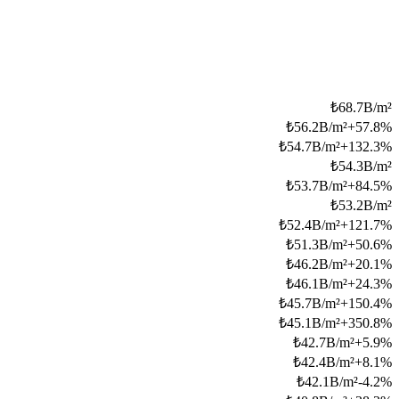
₺
68.7B/m²
₺
56.2B/m²
+
57.8
%
₺
54.7B/m²
+
132.3
%
₺
54.3B/m²
₺
53.7B/m²
+
84.5
%
₺
53.2B/m²
₺
52.4B/m²
+
121.7
%
₺
51.3B/m²
+
50.6
%
₺
46.2B/m²
+
20.1
%
₺
46.1B/m²
+
24.3
%
₺
45.7B/m²
+
150.4
%
₺
45.1B/m²
+
350.8
%
₺
42.7B/m²
+
5.9
%
₺
42.4B/m²
+
8.1
%
₺
42.1B/m²
-4.2
%