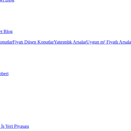
et Blog
onutlar
Fiyatı Düşen Konutlar
Yatırımlık Arsalar
Uygun m² Fiyatlı Arsala
hberi
k İş Yeri Piyasası