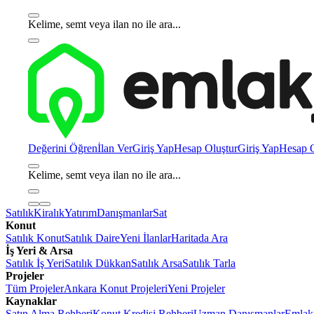
Kelime, semt veya ilan no ile ara...
Değerini Öğren
İlan Ver
Giriş Yap
Hesap Oluştur
Giriş Yap
Hesap O
Kelime, semt veya ilan no ile ara...
Satılık
Kiralık
Yatırım
Danışmanlar
Sat
Konut
Satılık Konut
Satılık Daire
Yeni İlanlar
Haritada Ara
İş Yeri & Arsa
Satılık İş Yeri
Satılık Dükkan
Satılık Arsa
Satılık Tarla
Projeler
Tüm Projeler
Ankara Konut Projeleri
Yeni Projeler
Kaynaklar
Satın Alma Rehberi
Konut Kredisi Rehberi
Uzman Danışmanlar
Emlakj