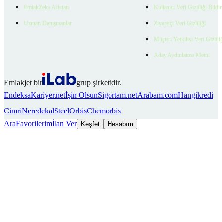
EmlakZeka Asistan
Kullanıcı Veri Gizliliği Bildi
Uzman Danışmanlar
Ziyaretçi Veri Gizliliği
Müşteri Yetkilisi Veri Gizlili
Aday Aydınlatma Metni
Emlakjet bir
grup şirketidir.
Endeksa
Kariyer.net
İşin Olsun
Sigortam.net
Arabam.com
Hangikredi
Cimri
Neredekal
SteelOrbis
Chemorbis
Ara
Favorilerim
İlan Ver
Keşfet
Hesabım