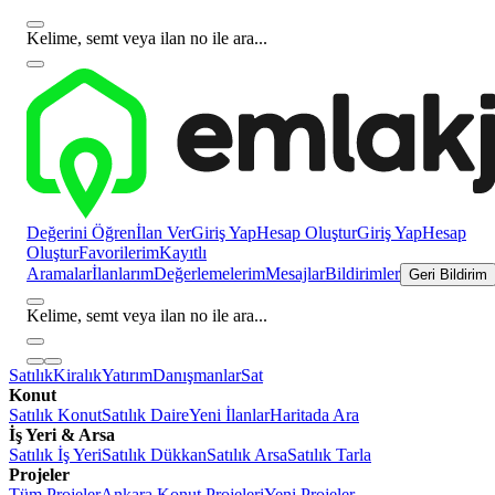
Kelime, semt veya ilan no ile ara...
Değerini Öğren
İlan Ver
Giriş Yap
Hesap Oluştur
Giriş Yap
Hesap
Oluştur
Favorilerim
Kayıtlı
Aramalar
İlanlarım
Değerlemelerim
Mesajlar
Bildirimler
Geri Bildirim
Kelime, semt veya ilan no ile ara...
Satılık
Kiralık
Yatırım
Danışmanlar
Sat
Konut
Satılık Konut
Satılık Daire
Yeni İlanlar
Haritada Ara
İş Yeri & Arsa
Satılık İş Yeri
Satılık Dükkan
Satılık Arsa
Satılık Tarla
Projeler
Tüm Projeler
Ankara Konut Projeleri
Yeni Projeler