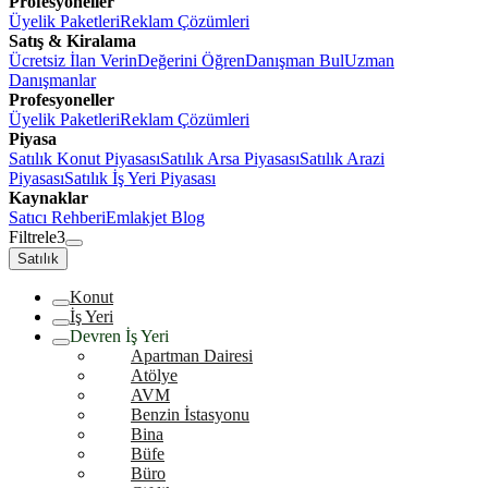
Profesyoneller
Üyelik Paketleri
Reklam Çözümleri
Satış & Kiralama
Ücretsiz İlan Verin
Değerini Öğren
Danışman Bul
Uzman
Danışmanlar
Profesyoneller
Üyelik Paketleri
Reklam Çözümleri
Piyasa
Satılık Konut Piyasası
Satılık Arsa Piyasası
Satılık Arazi
Piyasası
Satılık İş Yeri Piyasası
Kaynaklar
Satıcı Rehberi
Emlakjet Blog
Filtrele
3
Satılık
Konut
İş Yeri
Devren İş Yeri
Apartman Dairesi
Atölye
AVM
Benzin İstasyonu
Bina
Büfe
Büro