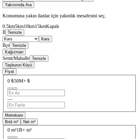
Yakınımda Ara
Konumuna yakın ilanlar için yakınlık mesafesini seç.
0.5km
5km
10km
15km
Kapalı
İl
Temizle
Kars
İlçe
Temizle
Kağızman
Semt/Mahalle
Temizle
Taşburun Köyü
Fiyat
0 ₺
50M+ ₺
—
Metrekare
Brüt m²
Net m²
0 m²
1B+ m²