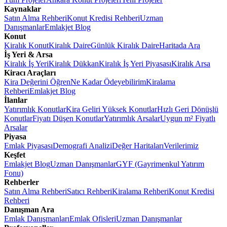
Kaynaklar
Satın Alma Rehberi
Konut Kredisi Rehberi
Uzman
Danışmanlar
Emlakjet Blog
Konut
Kiralık Konut
Kiralık Daire
Günlük Kiralık Daire
Haritada Ara
İş Yeri & Arsa
Kiralık İş Yeri
Kiralık Dükkan
Kiralık İş Yeri Piyasası
Kiralık Arsa
Kiracı Araçları
Kira Değerini Öğren
Ne Kadar Ödeyebilirim
Kiralama
Rehberi
Emlakjet Blog
İlanlar
Yatırımlık Konutlar
Kira Geliri Yüksek Konutlar
Hızlı Geri Dönüşlü
Konutlar
Fiyatı Düşen Konutlar
Yatırımlık Arsalar
Uygun m² Fiyatlı
Arsalar
Piyasa
Emlak Piyasası
Demografi Analizi
Değer Haritaları
Verilerimiz
Keşfet
Emlakjet Blog
Uzman Danışmanlar
GYF (Gayrimenkul Yatırım
Fonu)
Rehberler
Satın Alma Rehberi
Satıcı Rehberi
Kiralama Rehberi
Konut Kredisi
Rehberi
Danışman Ara
Emlak Danışmanları
Emlak Ofisleri
Uzman Danışmanlar