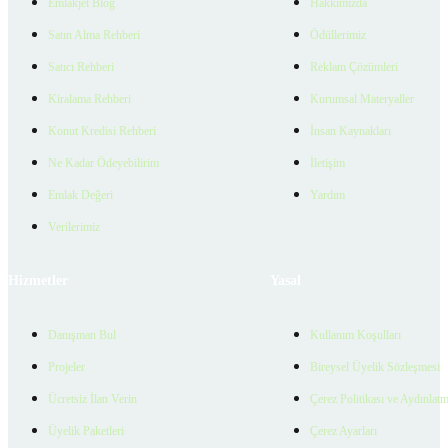
Emlakjet Blog
Hakkımızda
Satın Alma Rehberi
Ödüllerimiz
Satıcı Rehberi
Reklam Çözümleri
Kiralama Rehberi
Kurumsal Materyaller
Konut Kredisi Rehberi
İnsan Kaynakları
Ne Kadar Ödeyebilirim
İletişim
Emlak Değeri
Yardım
Verilerimiz
Hizmetler
Yasal
Danışman Bul
Kullanım Koşulları
Projeler
Bireysel Üyelik Sözleşmesi
Ücretsiz İlan Verin
Çerez Politikası ve Aydınlat
Üyelik Paketleri
Çerez Ayarları