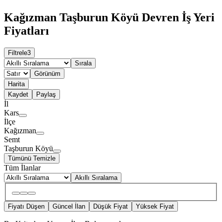
Kağızman Taşburun Köyü Devren İş Yeri
Fiyatları
Filtrele
3
Sırala
Görünüm
Harita
Kaydet
Paylaş
İl
Kars
İlçe
Kağızman
Semt
Taşburun Köyü
Tümünü Temizle
Tüm İlanlar
Akıllı Sıralama
Fiyatı Düşen
Güncel İlan
Düşük Fiyat
Yüksek Fiyat