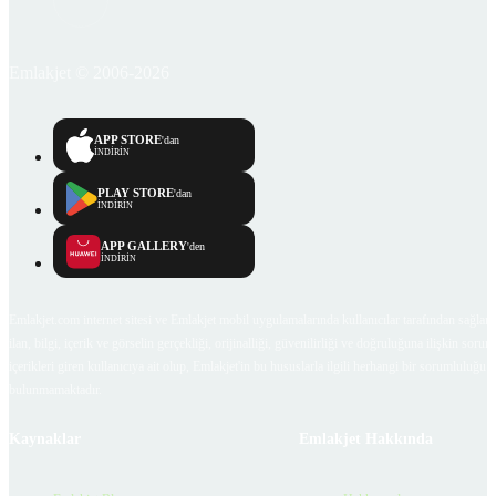
Emlakjet © 2006-2026
APP STORE
'dan
İNDİRİN
PLAY STORE
'dan
İNDİRİN
APP GALLERY
'den
İNDİRİN
Emlakjet.com internet sitesi ve Emlakjet mobil uygulamalarında kullanıcılar tarafından sağlana
ilan, bilgi, içerik ve görselin gerçekliği, orijinalliği, güvenilirliği ve doğruluğuna ilişkin soru
içerikleri giren kullanıcıya ait olup, Emlakjet'in bu hususlarla ilgili herhangi bir sorumluluğu
bulunmamaktadır.
Kaynaklar
Emlakjet Hakkında