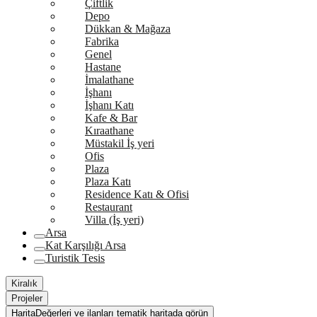
Çiftlik
Depo
Dükkan & Mağaza
Fabrika
Genel
Hastane
İmalathane
İşhanı
İşhanı Katı
Kafe & Bar
Kıraathane
Müstakil İş yeri
Ofis
Plaza
Plaza Katı
Residence Katı & Ofisi
Restaurant
Villa (İş yeri)
Arsa
Kat Karşılığı Arsa
Turistik Tesis
Kiralık
Projeler
Harita
Değerleri ve ilanları tematik haritada görün