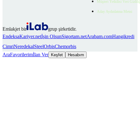
Müşteri Yetkilisi Veri Gizlili
Aday Aydınlatma Metni
Emlakjet bir
grup şirketidir.
Endeksa
Kariyer.net
İşin Olsun
Sigortam.net
Arabam.com
Hangikredi
Cimri
Neredekal
SteelOrbis
Chemorbis
Ara
Favorilerim
İlan Ver
Keşfet
Hesabım