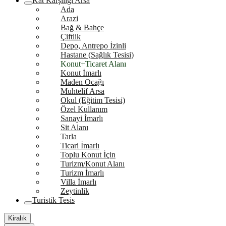
Kat Karşılığı Arsa
Ada
Arazi
Bağ & Bahçe
Çiftlik
Depo, Antrepo İzinli
Hastane (Sağlık Tesisi)
Konut+Ticaret Alanı
Konut İmarlı
Maden Ocağı
Muhtelif Arsa
Okul (Eğitim Tesisi)
Özel Kullanım
Sanayi İmarlı
Sit Alanı
Tarla
Ticari İmarlı
Toplu Konut İçin
Turizm/Konut Alanı
Turizm İmarlı
Villa İmarlı
Zeytinlik
Turistik Tesis
Kiralık