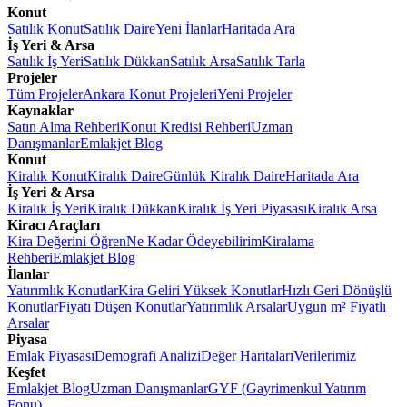
Konut
Satılık Konut
Satılık Daire
Yeni İlanlar
Haritada Ara
İş Yeri & Arsa
Satılık İş Yeri
Satılık Dükkan
Satılık Arsa
Satılık Tarla
Projeler
Tüm Projeler
Ankara Konut Projeleri
Yeni Projeler
Kaynaklar
Satın Alma Rehberi
Konut Kredisi Rehberi
Uzman
Danışmanlar
Emlakjet Blog
Konut
Kiralık Konut
Kiralık Daire
Günlük Kiralık Daire
Haritada Ara
İş Yeri & Arsa
Kiralık İş Yeri
Kiralık Dükkan
Kiralık İş Yeri Piyasası
Kiralık Arsa
Kiracı Araçları
Kira Değerini Öğren
Ne Kadar Ödeyebilirim
Kiralama
Rehberi
Emlakjet Blog
İlanlar
Yatırımlık Konutlar
Kira Geliri Yüksek Konutlar
Hızlı Geri Dönüşlü
Konutlar
Fiyatı Düşen Konutlar
Yatırımlık Arsalar
Uygun m² Fiyatlı
Arsalar
Piyasa
Emlak Piyasası
Demografi Analizi
Değer Haritaları
Verilerimiz
Keşfet
Emlakjet Blog
Uzman Danışmanlar
GYF (Gayrimenkul Yatırım
Fonu)