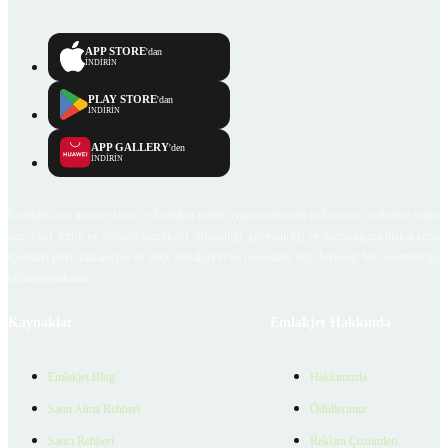
APP STORE
'dan
İNDİRİN
PLAY STORE
'dan
İNDİRİN
APP GALLERY
'den
İNDİRİN
Emlakjet.com internet sitesi ve Emlakjet mobil uygulamalarında kullanıcılar tarafından sağlana
ilan, bilgi, içerik ve görselin gerçekliği, orijinalliği, güvenilirliği ve doğruluğuna ilişkin soru
içerikleri giren kullanıcıya ait olup, Emlakjet'in bu hususlarla ilgili herhangi bir sorumluluğu
bulunmamaktadır.
Kaynaklar
Emlakjet Hakkında
Emlakjet Blog
Hakkımızda
Satın Alma Rehberi
Ödüllerimiz
Satıcı Rehberi
Reklam Çözümleri