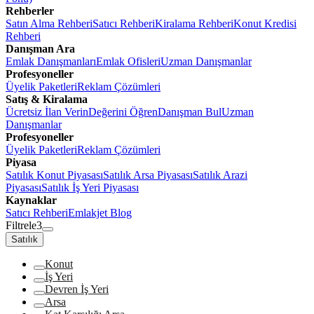
Rehberler
Satın Alma Rehberi
Satıcı Rehberi
Kiralama Rehberi
Konut Kredisi
Rehberi
Danışman Ara
Emlak Danışmanları
Emlak Ofisleri
Uzman Danışmanlar
Profesyoneller
Üyelik Paketleri
Reklam Çözümleri
Satış & Kiralama
Ücretsiz İlan Verin
Değerini Öğren
Danışman Bul
Uzman
Danışmanlar
Profesyoneller
Üyelik Paketleri
Reklam Çözümleri
Piyasa
Satılık Konut Piyasası
Satılık Arsa Piyasası
Satılık Arazi
Piyasası
Satılık İş Yeri Piyasası
Kaynaklar
Satıcı Rehberi
Emlakjet Blog
Filtrele
3
Satılık
Konut
İş Yeri
Devren İş Yeri
Arsa