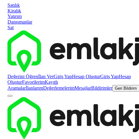
Satılık
Kiralık
Yatırım
Danışmanlar
Sat
Değerini Öğren
İlan Ver
Giriş Yap
Hesap Oluştur
Giriş Yap
Hesap
Oluştur
Favorilerim
Kayıtlı
Aramalar
İlanlarım
Değerlemelerim
Mesajlar
Bildirimler
Geri Bildirim