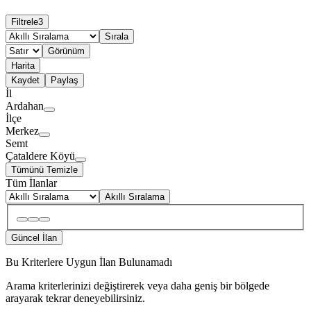
Filtrele
3
Sırala
Görünüm
Harita
Kaydet
Paylaş
İl
Ardahan
İlçe
Merkez
Semt
Çataldere Köyü
Tümünü Temizle
Tüm İlanlar
Akıllı Sıralama
Güncel İlan
Bu Kriterlere Uygun İlan Bulunamadı
Arama kriterlerinizi değiştirerek veya daha geniş bir bölgede
arayarak tekrar deneyebilirsiniz.