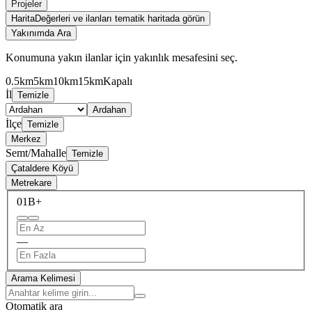
Projeler
Harita
Değerleri ve ilanları tematik haritada görün
Yakınımda Ara
Konumuna yakın ilanlar için yakınlık mesafesini seç.
0.5km
5km
10km
15km
Kapalı
İl
Temizle
Ardahan
İlçe
Temizle
Merkez
Semt/Mahalle
Temizle
Çataldere Köyü
Metrekare
0
1B+
—
Arama Kelimesi
Otomatik ara