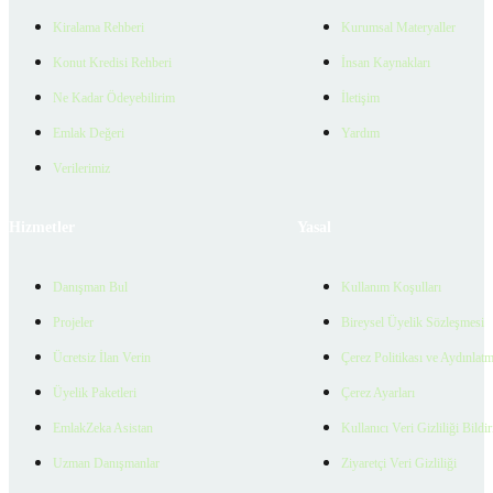
Kiralama Rehberi
Kurumsal Materyaller
Konut Kredisi Rehberi
İnsan Kaynakları
Ne Kadar Ödeyebilirim
İletişim
Emlak Değeri
Yardım
Verilerimiz
Hizmetler
Yasal
Danışman Bul
Kullanım Koşulları
Projeler
Bireysel Üyelik Sözleşmesi
Ücretsiz İlan Verin
Çerez Politikası ve Aydınlat
Üyelik Paketleri
Çerez Ayarları
EmlakZeka Asistan
Kullanıcı Veri Gizliliği Bildi
Uzman Danışmanlar
Ziyaretçi Veri Gizliliği