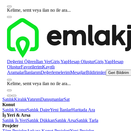
Kelime, semt veya ilan no ile ara...
Değerini Öğren
İlan Ver
Giriş Yap
Hesap Oluştur
Giriş Yap
Hesap
Oluştur
Favorilerim
Kayıtlı
Aramalar
İlanlarım
Değerlemelerim
Mesajlar
Bildirimler
Geri Bildirim
Kelime, semt veya ilan no ile ara...
Satılık
Kiralık
Yatırım
Danışmanlar
Sat
Konut
Satılık Konut
Satılık Daire
Yeni İlanlar
Haritada Ara
İş Yeri & Arsa
Satılık İş Yeri
Satılık Dükkan
Satılık Arsa
Satılık Tarla
Projeler
Tüm Projeler
Ankara Konut Projeleri
Yeni Projeler