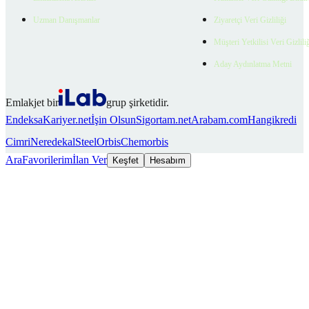
Uzman Danışmanlar
Ziyaretçi Veri Gizliliği
Müşteri Yetkilisi Veri Gizlili
Aday Aydınlatma Metni
Emlakjet bir
grup şirketidir.
Endeksa
Kariyer.net
İşin Olsun
Sigortam.net
Arabam.com
Hangikredi
Cimri
Neredekal
SteelOrbis
Chemorbis
Ara
Favorilerim
İlan Ver
Keşfet
Hesabım