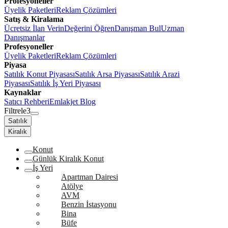
Profesyoneller
Üyelik Paketleri
Reklam Çözümleri
Satış & Kiralama
Ücretsiz İlan Verin
Değerini Öğren
Danışman Bul
Uzman
Danışmanlar
Profesyoneller
Üyelik Paketleri
Reklam Çözümleri
Piyasa
Satılık Konut Piyasası
Satılık Arsa Piyasası
Satılık Arazi
Piyasası
Satılık İş Yeri Piyasası
Kaynaklar
Satıcı Rehberi
Emlakjet Blog
Filtrele
3
Satılık
Kiralık
Konut
Günlük Kiralık Konut
İş Yeri
Apartman Dairesi
Atölye
AVM
Benzin İstasyonu
Bina
Büfe