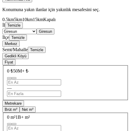
Konumuna yakın ilanlar için yakınlık mesafesini seç.
0.5km
5km
10km
15km
Kapalı
İl
Temizle
Giresun
İlçe
Temizle
Merkez
Semt/Mahalle
Temizle
Gedikli Köyü
Fiyat
0 ₺
50M+ ₺
—
Metrekare
Brüt m²
Net m²
0 m²
1B+ m²