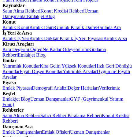
Kaynaklar
Satın Alma Rehberi
Konut Kredisi Rehberi
Uzman
Danışmanlar
Emlakjet Blog
Konut
Kiralık Konut
Kiralık Daire
Günlük Kiralık Daire
Haritada Ara
İş Yeri & Arsa
Kiralık İş Yeri
Kiralık Dükkan
Kiralık İş Yeri Piyasası
Kiralık Arsa
Kiracı Araçları
Kira Değerini Öğren
Ne Kadar Ödeyebilirim
Kiralama
Rehberi
Emlakjet Blog
İlanlar
Yatırımlık Konutlar
Kira Geliri Yüksek Konutlar
Hızlı Geri Dönüşlü
Konutlar
Fiyatı Düşen Konutlar
Yatırımlık Arsalar
Uygun m² Fiyatlı
Arsalar
Piyasa
Emlak Piyasası
Demografi Analizi
Değer Haritaları
Verilerimiz
Keşfet
Emlakjet Blog
Uzman Danışmanlar
GYF (Gayrimenkul Yatırım
Fonu)
Rehberler
Satın Alma Rehberi
Satıcı Rehberi
Kiralama Rehberi
Konut Kredisi
Rehberi
Danışman Ara
Emlak Danışmanları
Emlak Ofisleri
Uzman Danışmanlar