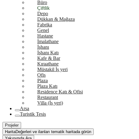
Büro
Çiftlik
Depo
Dükkan & Mağaza
Fabrika
Genel
Hastane
İmalathane
İşhanı
İşhanı Katı
Kafe & Bar
Kıraathane
Müstakil İş yeri
Ofis
Plaza
Plaza Katı
Residence Katı & Ofisi
Restaurant
Villa (İş yeri)
Arsa
Turistik Tesis
Projeler
Harita
Değerleri ve ilanları tematik haritada görün
Yakınımda Ara