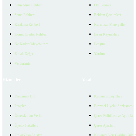
Satın Alma Rehberi
Ödüllerimiz
Satıcı Rehberi
Reklam Çözümleri
Kiralama Rehberi
Kurumsal Materyaller
Konut Kredisi Rehberi
İnsan Kaynakları
Ne Kadar Ödeyebilirim
İletişim
Emlak Değeri
Yardım
Verilerimiz
Hizmetler
Yasal
Danışman Bul
Kullanım Koşulları
Projeler
Bireysel Üyelik Sözleşmesi
Ücretsiz İlan Verin
Çerez Politikası ve Aydınlat
Üyelik Paketleri
Çerez Ayarları
EmlakZeka Asistan
Kullanıcı Veri Gizliliği Bildi