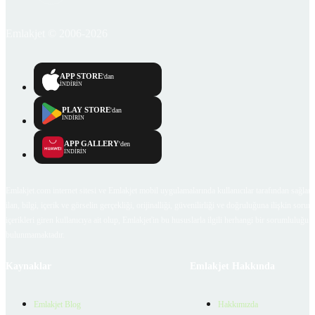
Emlakjet © 2006-2026
APP STORE
'dan
İNDİRİN
PLAY STORE
'dan
İNDİRİN
APP GALLERY
'den
İNDİRİN
Emlakjet.com internet sitesi ve Emlakjet mobil uygulamalarında kullanıcılar tarafından sağlana
ilan, bilgi, içerik ve görselin gerçekliği, orijinalliği, güvenilirliği ve doğruluğuna ilişkin soru
içerikleri giren kullanıcıya ait olup, Emlakjet'in bu hususlarla ilgili herhangi bir sorumluluğu
bulunmamaktadır.
Kaynaklar
Emlakjet Hakkında
Emlakjet Blog
Hakkımızda