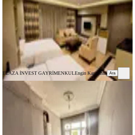
Mesafesinde Kiralık Stüdyo Daire
Fatih, Kemalpaşa Mahallesi
Stüdyo
·
40 m²
·
3. Kat
·
02.08.2026
39.000 ₺
ELAZA İNVEST GAYRİMENKUL
Engin Karacihan
Ara
ELAZA İNVEST GAYRİMENKUL
Engin Karacihan
Ara
MANZARALI
Tarihi Yarımada'da Deniz Manzaralı,
Aydınlık Ve Ferah 2+1 Daire
Fatih, Koca Mustafapaşa Mahallesi
2+1
·
90 m²
·
5. Kat
·
31.07.2026
35.000 ₺