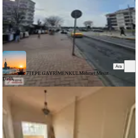
55.000 ₺
7TEPE GAYRİMENKUL
Mehmet Mesut Dirlik
Ara
Ara
7TEPE GAYRİMENKUL
Mehmet Mesut
Dirlik
YENİ
Fatih Haseki' De Cadde Üzeri Ara Kat
Çok Geniş 3+1 Kiralık Daire
Fatih, Aksaray Mahallesi
3+1
·
130 m²
·
2. Kat
·
06.08.2026
45.000 ₺