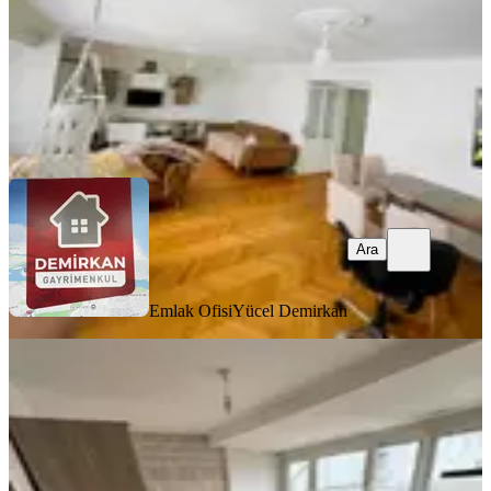
39.000 ₺
Emlak Ofisi
Yücel Demirkan
Ara
Ara
Emlak Ofisi
Yücel Demirkan
BALKONLU
Fatih Hırka-i Şerif'te Kiralık 1+1
Daire (metro Yakını)
Fatih, Hırka i Şerif Mahallesi
1+1
·
70 m²
·
5. Kat
·
21.07.2026