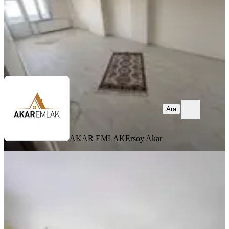
AKAR EMLAK
Ersoy Akar
Ara
Ara
AKAR EMLAK
Ersoy Akar
BALKONLU
1 Yıl Sözleşmeli 2+1 100 M2 Net
Kullanıma Sahip Kiralık Daıre
Fatih, Akşemsettin Mahallesi
2+1
·
120 m²
·
1. Kat
·
21.07.2026