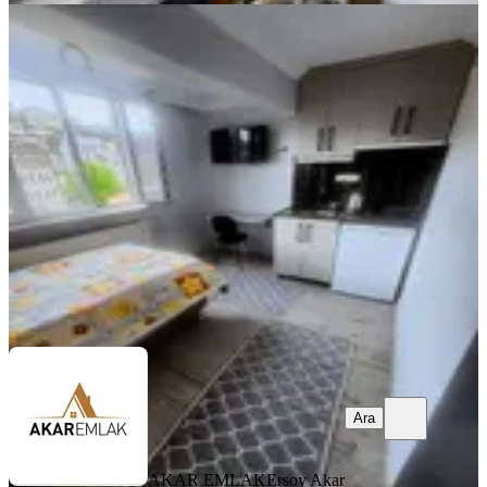
EŞYALI
Balat Ta Full Eşyalı, Tüm Faturalar
Dahil Stüdyo Daireler
Fatih, Balat Mahallesi
Stüdyo
·
20 m²
·
2. Kat
·
19.07.2026
26.000 ₺
AKAR EMLAK
Ersoy Akar
Ara
Ara
AKAR EMLAK
Ersoy Akar