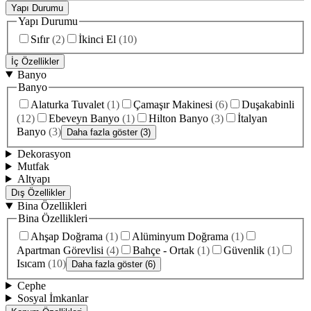
Yapı Durumu
Yapı Durumu
Sıfır
(
2
)
İkinci El
(
10
)
İç Özellikler
Banyo
Banyo
Alaturka Tuvalet
(
1
)
Çamaşır Makinesi
(
6
)
Duşakabinli
(
12
)
Ebeveyn Banyo
(
1
)
Hilton Banyo
(
3
)
İtalyan
Banyo
(
3
)
Daha fazla göster (3)
Dekorasyon
Mutfak
Altyapı
Dış Özellikler
Bina Özellikleri
Bina Özellikleri
Ahşap Doğrama
(
1
)
Alüminyum Doğrama
(
1
)
Apartman Görevlisi
(
4
)
Bahçe - Ortak
(
1
)
Güvenlik
(
1
)
Isıcam
(
10
)
Daha fazla göster (6)
Cephe
Sosyal İmkanlar