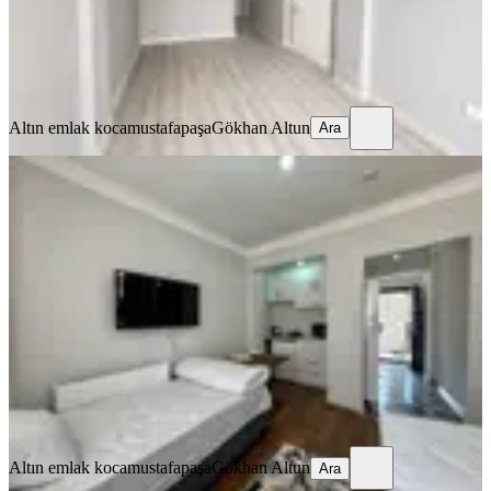
Altın emlak kocamustafapaşa
Gökhan Altun
Ara
Altın emlak kocamustafapaşa
Gökhan Altun
Ara
EŞYALI
Balatta Vodina Caddesine Komşu
Kiralık Eşyalı Daire
Fatih, Balat Mahallesi
Stüdyo
·
35 m²
·
1. Kat
·
20.07.2026
26.000 ₺
Altın emlak kocamustafapaşa
Gökhan Altun
Ara
Altın emlak kocamustafapaşa
Gökhan Altun
Ara