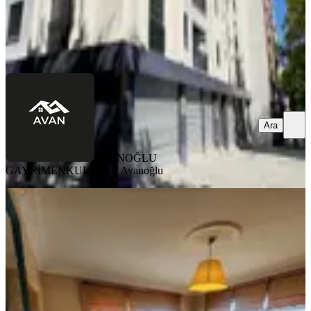
AVANOĞLU GAYRİMENKUL
Serdar Avanoğlu
Ara
Ara
AVANOĞLU
GAYRİMENKUL
Serdar Avanoğlu
KOMBİLİ
Balat'ta Eşyalı, Faturalar
Dahil,stüdyo Daire
Fatih, Ayvansaray Mahallesi
Stüdyo
·
38 m²
·
3. Kat
·
26.07.2026
28.000 ₺