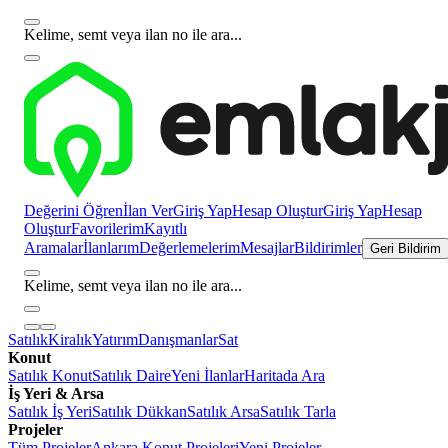
Kelime, semt veya ilan no ile ara...
Değerini Öğren
İlan Ver
Giriş Yap
Hesap Oluştur
Giriş Yap
Hesap
Oluştur
Favorilerim
Kayıtlı
Aramalar
İlanlarım
Değerlemelerim
Mesajlar
Bildirimler
Geri Bildirim
Kelime, semt veya ilan no ile ara...
Satılık
Kiralık
Yatırım
Danışmanlar
Sat
Konut
Satılık Konut
Satılık Daire
Yeni İlanlar
Haritada Ara
İş Yeri & Arsa
Satılık İş Yeri
Satılık Dükkan
Satılık Arsa
Satılık Tarla
Projeler
Tüm Projeler
Ankara Konut Projeleri
Yeni Projeler