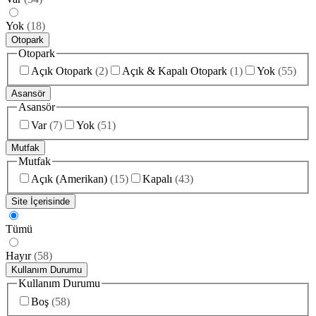
Yok
(
18
)
Otopark
Otopark
Açık Otopark
(
2
)
Açık & Kapalı Otopark
(
1
)
Yok
(
55
)
Asansör
Asansör
Var
(
7
)
Yok
(
51
)
Mutfak
Mutfak
Açık (Amerikan)
(
15
)
Kapalı
(
43
)
Site İçerisinde
Tümü
Hayır
(
58
)
Kullanım Durumu
Kullanım Durumu
Boş
(
58
)