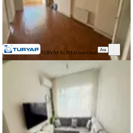
TURYAP ALPHA
Onur Oram
Ara
Ara
TURYAP ALPHA
Onur Oram
YENİ
Haseki Tramway Durağına 1 Dakika
Yürüme Mesafesinde 2+1 Daire
Fatih, Molla Gürani Mahallesi
2+1
·
80 m²
·
1. Kat
·
06.08.2026
35.000 ₺