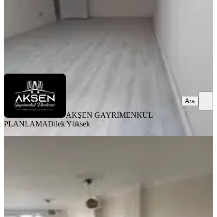
AKŞEN GAYRİMENKUL PLANLAMA
Dilek Yüksek
Ara
Ara
AKŞEN GAYRİMENKUL
PLANLAMA
Dilek Yüksek
BALKONLU
Ayvansarayda Manzaralı, Geniş 2+1
Daire
Fatih, Ayvansaray Mahallesi
2+1
·
140 m²
·
5. Kat
·
23.07.2026
50.000 ₺