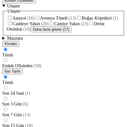
Konum Özellikleri
Ulaşım
Ulaşım
Anayol
(
16
)
Avrasya Tüneli
(
13
)
Boğaz Köprüleri
(
1
)
Caddeye Yakın
(
20
)
Camiye Yakın
(
23
)
Deniz
Otobüsü
(
10
)
Daha fazla göster (17)
Manzara
Kimden
Tümü
Emlak Ofisinden
(
58
)
İlan Tarihi
Tümü
Son 24 Saat
(
1
)
Son 3 Gün
(
6
)
Son 7 Gün
(
13
)
Son 15 Gün
(
18
)