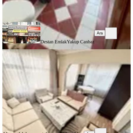
Destan Emlak
Yakup Canbaz
Ara
Ara
Destan Emlak
Yakup Canbaz
EŞYALI
Fatih Kocamustafapaşada 2+1 Eşyalı
Kiralık Daire
Fatih, Sümbül Efendi Mahallesi
2+1
·
90 m²
·
4. Kat
·
04.08.2026
37.500 ₺
Altın emlak kocamustafapaşa
Gökhan Altun
Ara