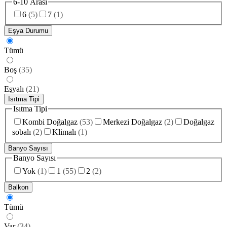
6-10 Arası
6
(
5
)
7
(
1
)
Eşya Durumu
Tümü
Boş
(
35
)
Eşyalı
(
21
)
Isıtma Tipi
Isıtma Tipi
Kombi Doğalgaz
(
53
)
Merkezi Doğalgaz
(
2
)
Doğalgaz
sobalı
(
2
)
Klimalı
(
1
)
Banyo Sayısı
Banyo Sayısı
Yok
(
1
)
1
(
55
)
2
(
2
)
Balkon
Tümü
Var
(
34
)