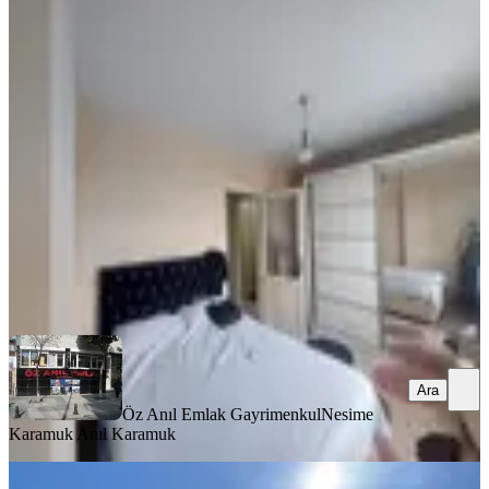
MANZARALI
Fatih Kocamustafapaşa Full Eşyalı
Daire
Fatih, Seyyid Ömer Mahallesi
1+1
·
65 m²
·
3. Kat
·
03.08.2026
30.000 ₺
Öz Anıl Emlak Gayrimenkul
Nesime Karamuk Anıl Karamuk
Ara
Ara
Öz Anıl Emlak Gayrimenkul
Nesime
Karamuk Anıl Karamuk
MANZARALI