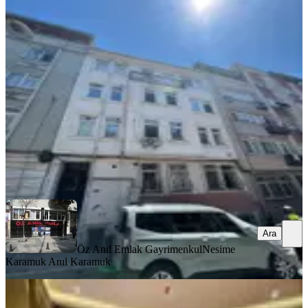
Fatih Kocamustafapaşa 19 Yıllık
Binadan Eşyalı Daire
Fatih, Koca Mustafapaşa Mahallesi
1+1
·
65 m²
·
3. Kat
·
03.08.2026
35.000 ₺
Öz Anıl Emlak Gayrimenkul
Nesime Karamuk Anıl Karamuk
Ara
Ara
Öz Anıl Emlak Gayrimenkul
Nesime
Karamuk Anıl Karamuk
MANZARALI
Beyazıt Ve Sultanahmete Yürüme