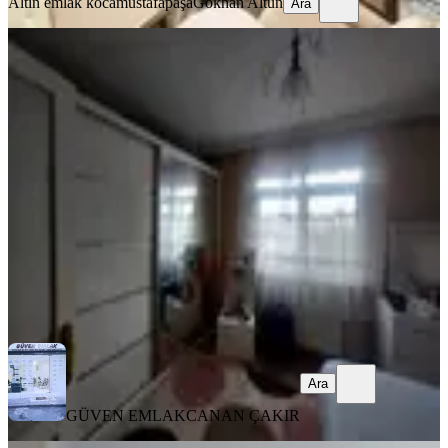
Altın emlak kocamustafapaşa
Gökhan Altun
Ara
EŞYALI
Fatih Kocamustafapaşa Merkez De
Memura Öğrenciye Kiralık Daire
Fatih, Seyyid Ömer Mahallesi
1+1
·
70 m²
·
3. Kat
·
03.08.2026
30.000 ₺
GÜVEN EMLAK
CANAN ÇAKIR
Ara
Ara
GÜVEN EMLAK
CANAN ÇAKIR