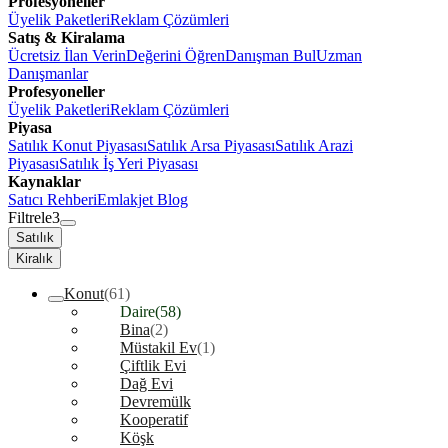
Profesyoneller
Üyelik Paketleri
Reklam Çözümleri
Satış & Kiralama
Ücretsiz İlan Verin
Değerini Öğren
Danışman Bul
Uzman
Danışmanlar
Profesyoneller
Üyelik Paketleri
Reklam Çözümleri
Piyasa
Satılık Konut Piyasası
Satılık Arsa Piyasası
Satılık Arazi
Piyasası
Satılık İş Yeri Piyasası
Kaynaklar
Satıcı Rehberi
Emlakjet Blog
Filtrele
3
Satılık
Kiralık
Konut
(61)
Daire
(58)
Bina
(2)
Müstakil Ev
(1)
Çiftlik Evi
Dağ Evi
Devremülk
Kooperatif
Köşk