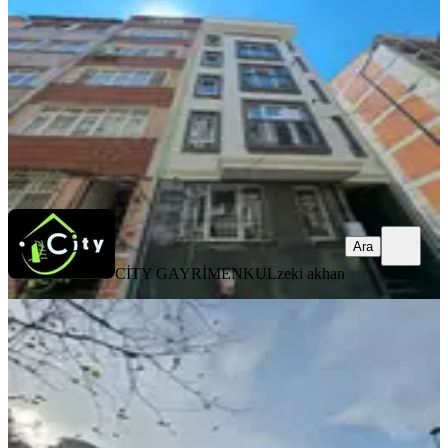
2+1
·
70 m²
·
3. Kat
·
06.08.2026
65.000 ₺
CİTY GAYRİMENKUL
zeki akhan
Ara
Ara
CİTY GAYRİMENKUL
zeki akhan
YENİ
Yenikapı Marmaray Durağının
Karşısında Kiralık 2+1
Fatih, Katip Kasım Mahallesi
2+1
·
75 m²
·
1. Kat
·
06.08.2026