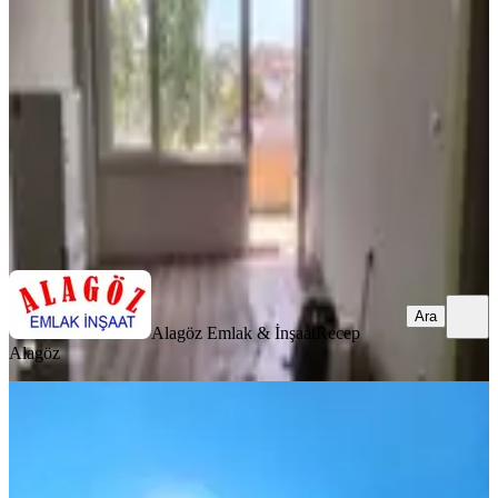
Fatih, İskenderpaşa Mahallesi
2+1
·
85 m²
·
4. Kat
·
07.08.2026
30.000 ₺
Alagöz Emlak & İnşaat
Recep Alagöz
Ara
Ara
Alagöz Emlak & İnşaat
Recep
Alagöz
YENİ
Cıty Emlaktan Yeni Binada 2+1
Kiralık
Fatih, Akşemsettin Mahallesi