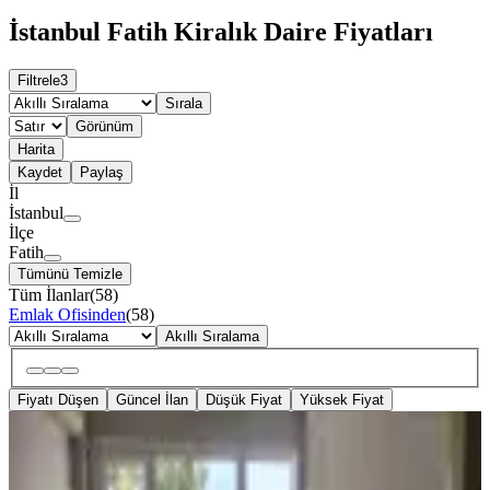
İstanbul Fatih Kiralık Daire Fiyatları
Filtrele
3
Sırala
Görünüm
Harita
Kaydet
Paylaş
İl
İstanbul
İlçe
Fatih
Tümünü Temizle
Tüm İlanlar
(
58
)
Emlak Ofisinden
(
58
)
Akıllı Sıralama
Fiyatı Düşen
Güncel İlan
Düşük Fiyat
Yüksek Fiyat
YENİ
Alagöz'den 2+1 Horhorda Kiralık
Daire