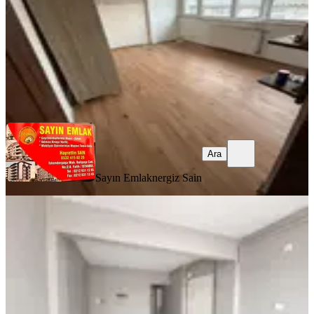
20.000 ₺
Sayın Emlak
nergiz Sain
Ara
Ara
Sayın Emlak
nergiz Sain
BALKONLU
%
16
Kocamustafapaşa Arap Kuyusu'nda
Balkonlu Yüksek Giriş 1+1
Fatih, Koca Mustafapaşa Mahallesi
1+1
·
55 m²
·
Yüksek giriş
·
21.07.2026
20.500 ₺
24.500 ₺