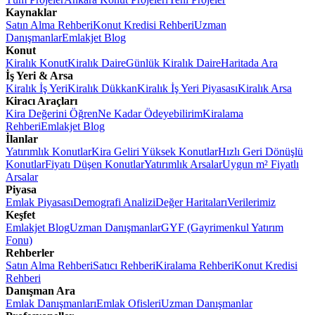
Kaynaklar
Satın Alma Rehberi
Konut Kredisi Rehberi
Uzman
Danışmanlar
Emlakjet Blog
Konut
Kiralık Konut
Kiralık Daire
Günlük Kiralık Daire
Haritada Ara
İş Yeri & Arsa
Kiralık İş Yeri
Kiralık Dükkan
Kiralık İş Yeri Piyasası
Kiralık Arsa
Kiracı Araçları
Kira Değerini Öğren
Ne Kadar Ödeyebilirim
Kiralama
Rehberi
Emlakjet Blog
İlanlar
Yatırımlık Konutlar
Kira Geliri Yüksek Konutlar
Hızlı Geri Dönüşlü
Konutlar
Fiyatı Düşen Konutlar
Yatırımlık Arsalar
Uygun m² Fiyatlı
Arsalar
Piyasa
Emlak Piyasası
Demografi Analizi
Değer Haritaları
Verilerimiz
Keşfet
Emlakjet Blog
Uzman Danışmanlar
GYF (Gayrimenkul Yatırım
Fonu)
Rehberler
Satın Alma Rehberi
Satıcı Rehberi
Kiralama Rehberi
Konut Kredisi
Rehberi
Danışman Ara
Emlak Danışmanları
Emlak Ofisleri
Uzman Danışmanlar