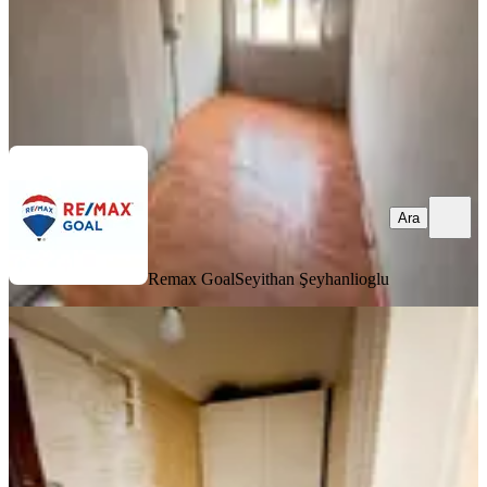
Remax Goal
Seyithan Şeyhanlioglu
Ara
Ara
Remax Goal
Seyithan Şeyhanlioglu
KOMBİLİ
Çapa Millet Cad Üstü Kiralık Boş
Daire
Fatih, Şehremini Mahallesi
1.5+1
·
90 m²
·
Çatı Katı
·
29.07.2026
32.000 ₺