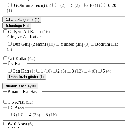
0 (Oturuma hazır)
(
3
)
1
(
2
)
5
(
2
)
6-10
(
1
)
16-20
(
1
)
Daha fazla göster (1)
Bulunduğu Kat
Giriş ve Alt Katlar
(
16
)
Giriş ve Alt Katlar
Düz Giriş (Zemin)
(
10
)
Yüksek giriş
(
3
)
Bodrum Kat
(
3
)
Üst Katlar
(
42
)
Üst Katlar
Çatı Katı
(
1
)
1
(
10
)
2
(
5
)
3
(
12
)
4
(
8
)
5
(
4
)
Daha fazla göster (1)
Binanın Kat Sayısı
Binanın Kat Sayısı
1-5 Arası
(
52
)
1-5 Arası
3
(
13
)
4
(
23
)
5
(
16
)
6-10 Arası
(
6
)