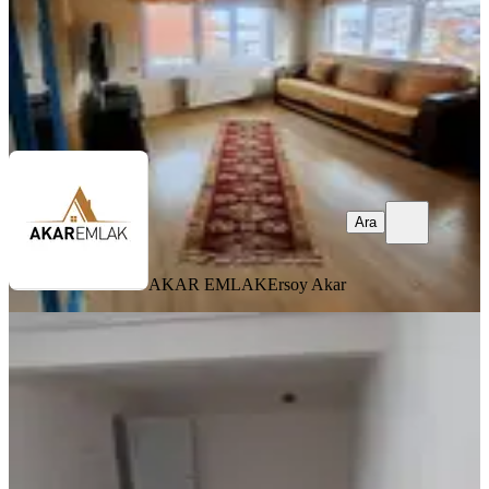
AKAR EMLAK
Ersoy Akar
Ara
Ara
AKAR EMLAK
Ersoy Akar
MANZARALI
Akşenden Fatih Küçükhamamda 1+1
Temiz 65m² Kiralık Bodrum Daire
Fatih, Seyyid Ömer Mahallesi
1+1
·
70 m²
·
Bodrum Kat
·
23.07.2026
25.000 ₺