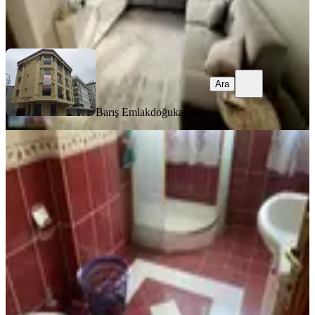
Barış Emlak
doğukan kurt
Ara
Ara
Barış Emlak
doğukan kurt
YENİ
Destan-104-k.m.paşa-sümbülefendi-
yan-sokağında-1-oda-1-salon-65m2-
yüksek-giriş-kat-kombili-açıklamay
Fatih, Sümbül Efendi Mahallesi
1+1
·
65 m²
·
Yüksek giriş
·
04.08.2026
28.000 ₺