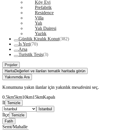
Köy Evi
Prefabrik
Residence
Villa
Yalı
Yalı Dairesi
Yazlık
Günlük Kiralık Konut
(382)
İş Yeri
(70)
Arsa
Turistik Tesis
(3)
Projeler
Harita
Değerleri ve ilanları tematik haritada görün
Yakınımda Ara
Konumuna yakın ilanlar için yakınlık mesafesini seç.
0.5km
5km
10km
15km
Kapalı
İl
Temizle
İstanbul
İlçe
Temizle
Fatih
Semt/Mahalle