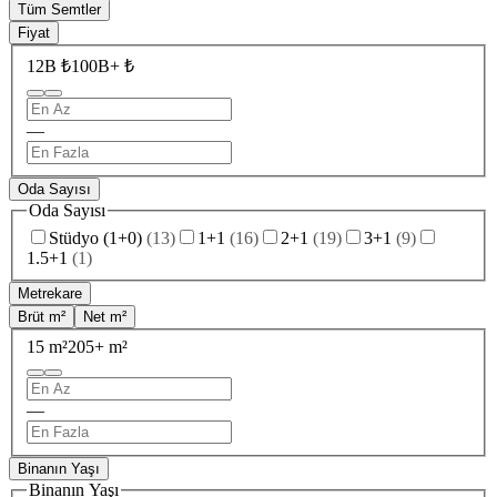
Tüm Semtler
Fiyat
12B ₺
100B+ ₺
—
Oda Sayısı
Oda Sayısı
Stüdyo (1+0)
(
13
)
1+1
(
16
)
2+1
(
19
)
3+1
(
9
)
1.5+1
(
1
)
Metrekare
Brüt m²
Net m²
15 m²
205+ m²
—
Binanın Yaşı
Binanın Yaşı