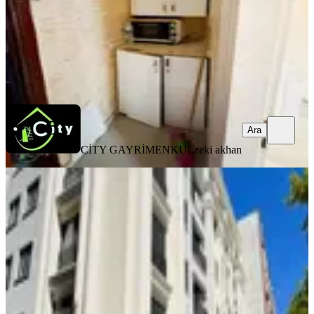
CİTY GAYRİMENKUL
zeki akhan
Ara
Ara
CİTY GAYRİMENKUL
zeki akhan
SIFIR BİNA
Fındıkzade'de Millet Caddesi
Üzerinde Kiralık Daire
Fatih, Molla Gürani Mahallesi
2+1
·
120 m²
·
Düz Giriş (Zemin)
·
29.07.2026
85.000 ₺