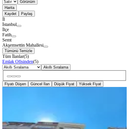
Görünüm
Harita
Kaydet
Paylaş
İl
İstanbul
İlçe
Fatih
Semt
Akşemsettin Mahallesi
Tümünü Temizle
Tüm İlanlar
(
5
)
Emlak Ofisinden
(
5
)
Akıllı Sıralama
Fiyatı Düşen
Güncel İlan
Düşük Fiyat
Yüksek Fiyat
YENİ
Cıty Emlaktan Yeni Binada 2+1
Kiralık
Fatih, Akşemsettin Mahallesi
2+1
·
70 m²
·
3. Kat
·
06.08.2026