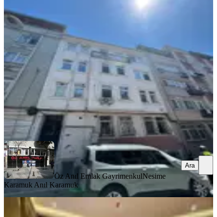
Fatih Kocamustafapaşa 19 Yıllık
Binadan Eşyalı Daire
Fatih, Koca Mustafapaşa Mahallesi
1+1
·
65 m²
·
3. Kat
·
03.08.2026
36.000 ₺
Öz Anıl Emlak Gayrimenkul
Nesime Karamuk Anıl Karamuk
Ara
Ara
Öz Anıl Emlak Gayrimenkul
Nesime
Karamuk Anıl Karamuk
MANZARALI
Beyazıt Ve Sultanahmete Yürüme