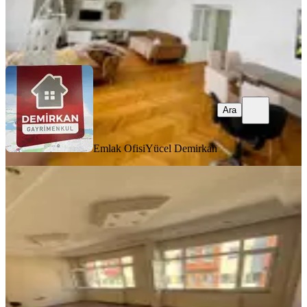
Emlak Ofisi
Yücel Demirkan
Ara
Ara
Emlak Ofisi
Yücel Demirkan
MANZARALI
%
10
Fatih Akşemsettin Mah Kıralık Daire
Temiz 3-+1 Kat 2
Fatih, Akşemsettin Mahallesi
3+1
·
150 m²
·
2. Kat
·
13.07.2026
45.000 ₺
50.000 ₺