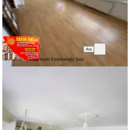
Sayın Emlak
nergiz Sain
Ara
Ara
Sayın Emlak
nergiz Sain
BALKONLU
1 Yıl Sözleşmeli 2+1 100 M2 Net
Kullanıma Sahip Kiralık Daıre
Fatih, Akşemsettin Mahallesi
2+1
·
120 m²
·
1. Kat
·
21.07.2026
39.000 ₺