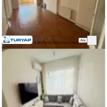
TURYAP ALPHA
Onur Oram
Ara
Ara
TURYAP ALPHA
Onur Oram
YENİ
Haseki Tramway Durağına 1 Dakika
Yürüme Mesafesinde 2+1 Daire
Fatih, Molla Gürani Mahallesi
2+1
·
80 m²
·
1. Kat
·
06.08.2026
35.000 ₺