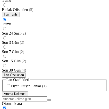
Tümü
Emlak Ofisinden
(
5
)
İlan Tarihi
Tümü
Son 24 Saat
(
2
)
Son 3 Gün
(
2
)
Son 7 Gün
(
2
)
Son 15 Gün
(
2
)
Son 30 Gün
(
4
)
İlan Özellikleri
İlan Özellikleri
Fiyatı Düşen İlanlar
(
1
)
Arama Kelimesi
Otomatik ara