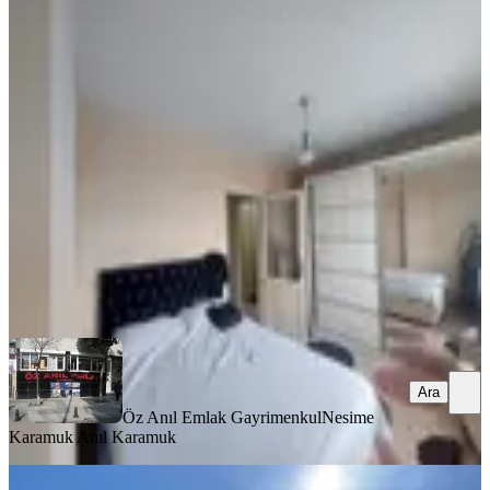
YENİ
Fatih Kocamustafapaşa Full Eşyalı
Daire
Fatih, Seyyid Ömer Mahallesi
1+1
·
65 m²
·
3. Kat
·
03.08.2026
30.000 ₺
Öz Anıl Emlak Gayrimenkul
Nesime Karamuk Anıl Karamuk
Ara
Ara
Öz Anıl Emlak Gayrimenkul
Nesime
Karamuk Anıl Karamuk
YENİ