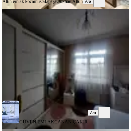
Altın emlak kocamustafapaşa
Gökhan Altun
Ara
YENİ
Fatih Kocamustafapaşa Merkez De
Memura Öğrenciye Kiralık Daire
Fatih, Seyyid Ömer Mahallesi
1+1
·
70 m²
·
3. Kat
·
03.08.2026
30.000 ₺
GÜVEN EMLAK
CANAN ÇAKIR
Ara
Ara
GÜVEN EMLAK
CANAN ÇAKIR