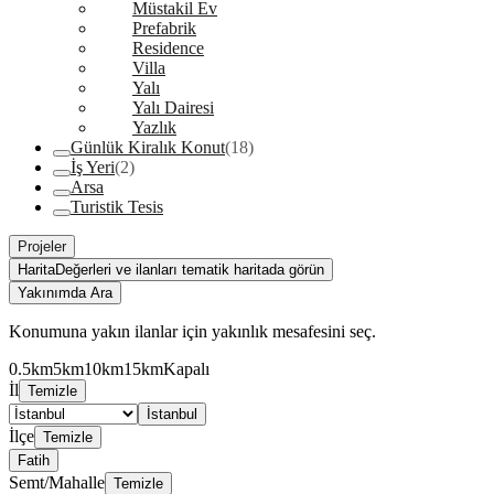
Müstakil Ev
Prefabrik
Residence
Villa
Yalı
Yalı Dairesi
Yazlık
Günlük Kiralık Konut
(18)
İş Yeri
(2)
Arsa
Turistik Tesis
Projeler
Harita
Değerleri ve ilanları tematik haritada görün
Yakınımda Ara
Konumuna yakın ilanlar için yakınlık mesafesini seç.
0.5km
5km
10km
15km
Kapalı
İl
Temizle
İstanbul
İlçe
Temizle
Fatih
Semt/Mahalle
Temizle