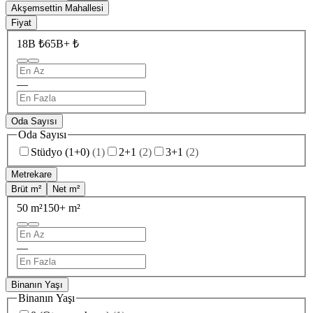
Akşemsettin Mahallesi
Fiyat
18B ₺
65B+ ₺
—
Oda Sayısı
Oda Sayısı
Stüdyo (1+0)
(
1
)
2+1
(
2
)
3+1
(
2
)
Metrekare
Brüt m²
Net m²
50 m²
150+ m²
—
Binanın Yaşı
Binanın Yaşı