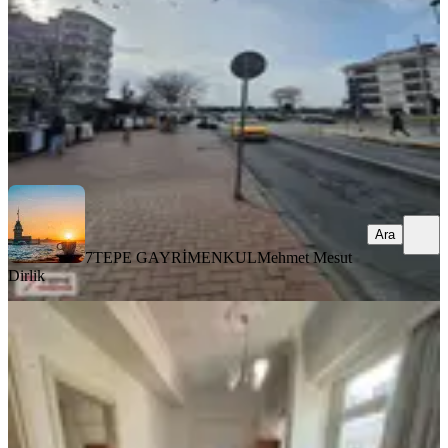
55.000 ₺
7TEPE GAYRİMENKUL
Mehmet Mesut Dirlik
Ara
Ara
7TEPE GAYRİMENKUL
Mehmet Mesut
Dirlik
YENİ
Kocamustafapaşa Merkezde 60m2 18
Yıllık Binada Memura
Fatih, Koca Mustafapaşa Mahallesi
1+1
·
60 m²
·
3. Kat
·
06.08.2026