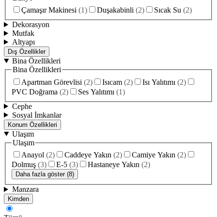
Çamaşır Makinesi
(
1
)
Duşakabinli
(
2
)
Sıcak Su
(
2
)
Dekorasyon
Mutfak
Altyapı
Dış Özellikler
Bina Özellikleri
Bina Özellikleri
Apartman Görevlisi
(
2
)
Isıcam
(
2
)
Isı Yalıtımı
(
2
)
PVC Doğrama
(
2
)
Ses Yalıtımı
(
1
)
Cephe
Sosyal İmkanlar
Konum Özellikleri
Ulaşım
Ulaşım
Anayol
(
2
)
Caddeye Yakın
(
2
)
Camiye Yakın
(
2
)
Dolmuş
(
3
)
E-5
(
3
)
Hastaneye Yakın
(
2
)
Daha fazla göster (8)
Manzara
Kimden