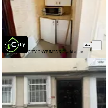
CİTY GAYRİMENKUL
zeki akhan
Ara
Ara
CİTY GAYRİMENKUL
zeki akhan
BALKONLU
Findikzada Çukurbostan Parkın
Yanin Kiralık 1+1 En Üst Katta
Fatih, Seyyid Ömer Mahallesi
1.5+1
·
80 m²
·
Çatı Katı
·
29.07.2026
27.000 ₺