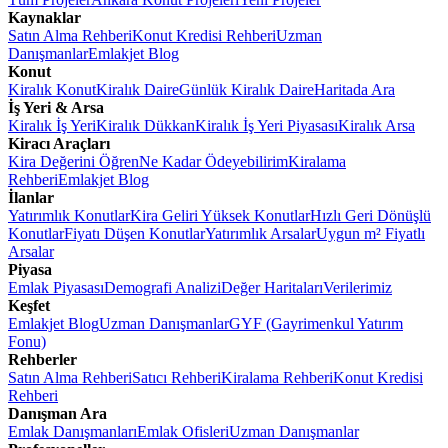
Kaynaklar
Satın Alma Rehberi
Konut Kredisi Rehberi
Uzman
Danışmanlar
Emlakjet Blog
Konut
Kiralık Konut
Kiralık Daire
Günlük Kiralık Daire
Haritada Ara
İş Yeri & Arsa
Kiralık İş Yeri
Kiralık Dükkan
Kiralık İş Yeri Piyasası
Kiralık Arsa
Kiracı Araçları
Kira Değerini Öğren
Ne Kadar Ödeyebilirim
Kiralama
Rehberi
Emlakjet Blog
İlanlar
Yatırımlık Konutlar
Kira Geliri Yüksek Konutlar
Hızlı Geri Dönüşlü
Konutlar
Fiyatı Düşen Konutlar
Yatırımlık Arsalar
Uygun m² Fiyatlı
Arsalar
Piyasa
Emlak Piyasası
Demografi Analizi
Değer Haritaları
Verilerimiz
Keşfet
Emlakjet Blog
Uzman Danışmanlar
GYF (Gayrimenkul Yatırım
Fonu)
Rehberler
Satın Alma Rehberi
Satıcı Rehberi
Kiralama Rehberi
Konut Kredisi
Rehberi
Danışman Ara
Emlak Danışmanları
Emlak Ofisleri
Uzman Danışmanlar