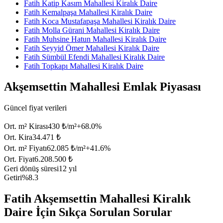
Fatih Katip Kasım Mahallesi Kiralık Daire
Fatih Kemalpaşa Mahallesi Kiralık Daire
Fatih Koca Mustafapaşa Mahallesi Kiralık Daire
Fatih Molla Gürani Mahallesi Kiralık Daire
Fatih Muhsine Hatun Mahallesi Kiralık Daire
Fatih Seyyid Ömer Mahallesi Kiralık Daire
Fatih Sümbül Efendi Mahallesi Kiralık Daire
Fatih Topkapı Mahallesi Kiralık Daire
Akşemsettin Mahallesi Emlak Piyasası
Güncel fiyat verileri
Ort. m² Kirası
430 ₺/m²
+
68.0
%
Ort. Kira
34.471 ₺
Ort. m² Fiyatı
62.085 ₺/m²
+
41.6
%
Ort. Fiyat
6.208.500 ₺
Geri dönüş süresi
12 yıl
Getiri
%8.3
Fatih Akşemsettin Mahallesi Kiralık
Daire İçin Sıkça Sorulan Sorular