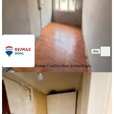
Remax Goal
Seyithan Şeyhanlioglu
Ara
Ara
Remax Goal
Seyithan Şeyhanlioglu
KOMBİLİ
Çapa Millet Cad Üstü Kiralık Boş
Daire
Fatih, Şehremini Mahallesi
1.5+1
·
90 m²
·
Çatı Katı
·
29.07.2026
32.000 ₺