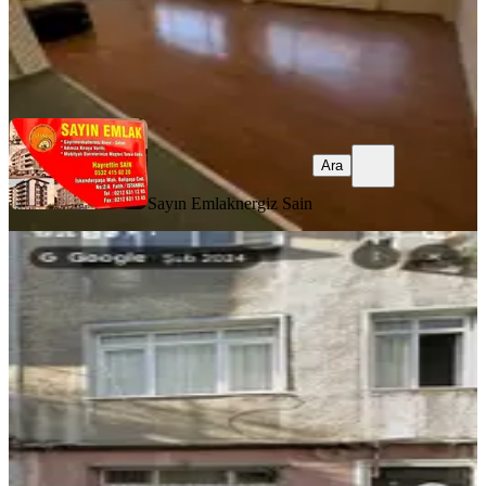
Sayın Emlak
nergiz Sain
Ara
Ara
Sayın Emlak
nergiz Sain
KOMBİLİ
Old City'den Akdeniz Cd T.iş Bank
Sokağı Fulleşyalı İçitadilatlı
Fatih, Akşemsettin Mahallesi
Stüdyo
·
50 m²
·
Bodrum Kat
·
12.05.2026
18.000 ₺