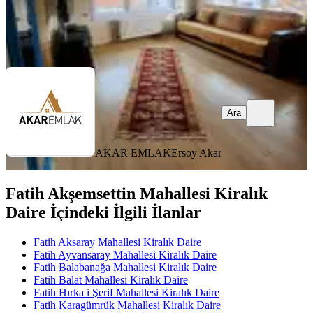
AKAR EMLAK
Ersoy Akar
Ara
Ara
AKAR EMLAK
Ersoy Akar
Fatih Akşemsettin Mahallesi Kiralık
Daire İçindeki İlgili İlanlar
Fatih Aksaray Mahallesi Kiralık Daire
Fatih Ayvansaray Mahallesi Kiralık Daire
Fatih Balabanağa Mahallesi Kiralık Daire
Fatih Balat Mahallesi Kiralık Daire
Fatih Hırka i Şerif Mahallesi Kiralık Daire
Fatih Karagümrük Mahallesi Kiralık Daire