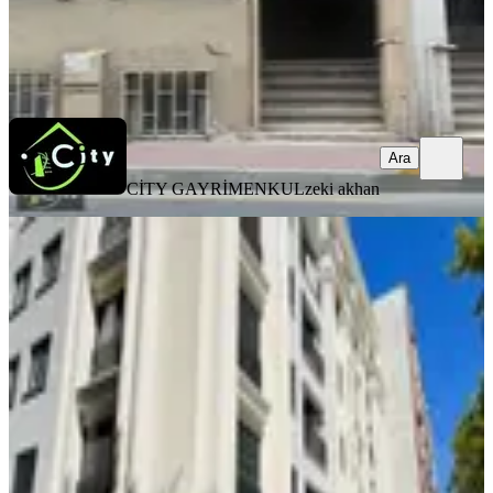
CİTY GAYRİMENKUL
zeki akhan
Ara
Ara
CİTY GAYRİMENKUL
zeki akhan
SIFIR BİNA
Fındıkzade'de Millet Caddesi
Üzerinde Kiralık Daire
Fatih, Molla Gürani Mahallesi
2+1
·
120 m²
·
Düz Giriş (Zemin)
·
29.07.2026
85.000 ₺