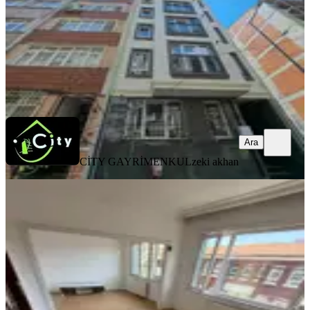
65.000 ₺
CİTY GAYRİMENKUL
zeki akhan
Ara
Ara
CİTY GAYRİMENKUL
zeki akhan
YENİ
Fatih Akşemsettin Mah Kıralık Daıre
Kat 4 3+1
Fatih, Akşemsettin Mahallesi
3+1
·
120 m²
·
4. Kat
·
06.08.2026
35.000 ₺