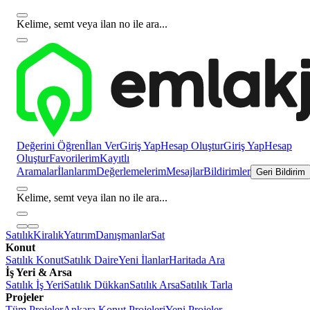
Kelime, semt veya ilan no ile ara...
Değerini Öğren
İlan Ver
Giriş Yap
Hesap Oluştur
Giriş Yap
Hesap
Oluştur
Favorilerim
Kayıtlı
Aramalar
İlanlarım
Değerlemelerim
Mesajlar
Bildirimler
Geri Bildirim
Kelime, semt veya ilan no ile ara...
Satılık
Kiralık
Yatırım
Danışmanlar
Sat
Konut
Satılık Konut
Satılık Daire
Yeni İlanlar
Haritada Ara
İş Yeri & Arsa
Satılık İş Yeri
Satılık Dükkan
Satılık Arsa
Satılık Tarla
Projeler
Tüm Projeler
Ankara Konut Projeleri
Yeni Projeler