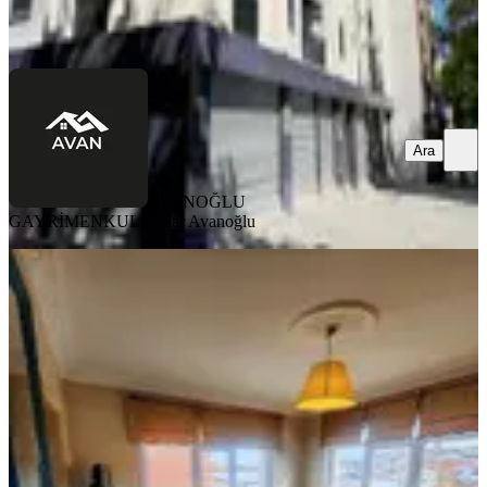
AVANOĞLU GAYRİMENKUL
Serdar Avanoğlu
Ara
Ara
AVANOĞLU
GAYRİMENKUL
Serdar Avanoğlu
KOMBİLİ
Balat'ta Eşyalı, Faturalar
Dahil,stüdyo Daire
Fatih, Ayvansaray Mahallesi
Stüdyo
·
38 m²
·
3. Kat
·
26.07.2026
28.000 ₺