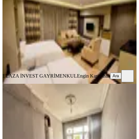
Mesafesinde Kiralık Stüdyo Daire
Fatih, Kemalpaşa Mahallesi
Stüdyo
·
40 m²
·
3. Kat
·
02.08.2026
39.000 ₺
ELAZA İNVEST GAYRİMENKUL
Engin Karacihan
Ara
ELAZA İNVEST GAYRİMENKUL
Engin Karacihan
Ara
MANZARALI
Tarihi Yarımada'da Deniz Manzaralı,
Aydınlık Ve Ferah 2+1 Daire
Fatih, Koca Mustafapaşa Mahallesi
2+1
·
90 m²
·
5. Kat
·
31.07.2026
35.000 ₺