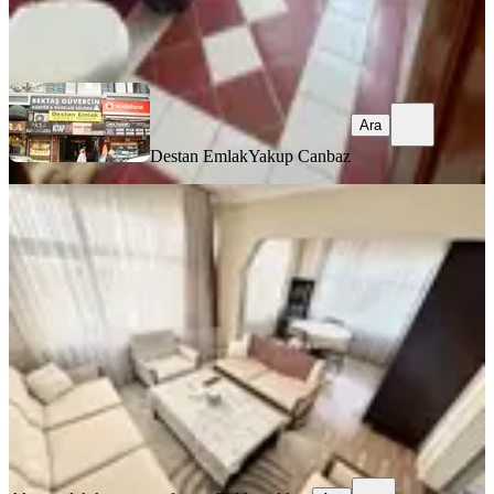
Destan Emlak
Yakup Canbaz
Ara
Ara
Destan Emlak
Yakup Canbaz
YENİ
Fatih Kocamustafapaşada 2+1 Eşyalı
Kiralık Daire
Fatih, Sümbül Efendi Mahallesi
2+1
·
90 m²
·
4. Kat
·
04.08.2026
37.500 ₺
Altın emlak kocamustafapaşa
Gökhan Altun
Ara