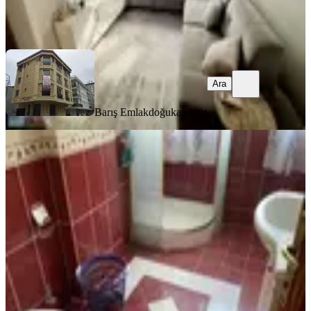
Barış Emlak
doğukan kurt
Ara
Ara
Barış Emlak
doğukan kurt
YENİ
Destan-104-k.m.paşa-sümbülefendi-
yan-sokağında-1-oda-1-salon-65m2-
yüksek-giriş-kat-kombili-açıklamay
Fatih, Sümbül Efendi Mahallesi
1+1
·
65 m²
·
Yüksek giriş
·
04.08.2026
28.000 ₺