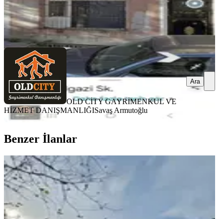
OLD CİTY GAYRİMENKUL VE HİZMET
DANIŞMANLIĞI
Savaş Armutoğlu
Ara
Ara
OLD CİTY GAYRİMENKUL VE
HİZMET DANIŞMANLIĞI
Savaş Armutoğlu
Benzer İlanlar
YENİ
Yenikapı Marmaray Durağının
Karşısında Kiralık 2+1
Fatih, Katip Kasım Mahallesi
2+1
·
75 m²
·
1. Kat
·
06.08.2026