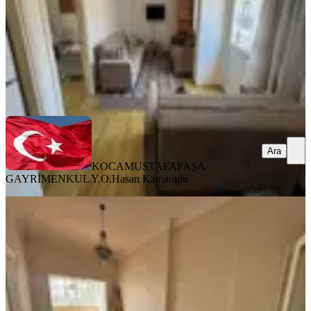
38.000 ₺
KOCAMUSTAFAPAŞA GAYRİMENKUL Y.O.
Hasan Kamaoglu
Ara
Ara
KOCAMUSTAFAPAŞA
GAYRİMENKUL Y.O.
Hasan Kamaoglu
YENİ
Fatih Haseki' De Cadde Üzeri Ara Kat
Çok Geniş 3+1 Kiralık Daire
Fatih, Aksaray Mahallesi
3+1
·
130 m²
·
2. Kat
·
06.08.2026
45.000 ₺