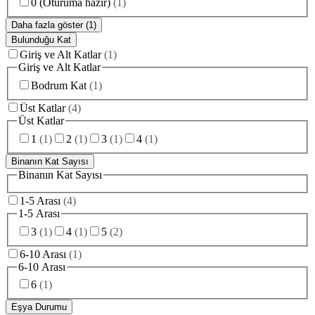
0 (Oturuma hazır)
(
1
)
Daha fazla göster (1)
Bulunduğu Kat
Giriş ve Alt Katlar
(
1
)
Giriş ve Alt Katlar
Bodrum Kat
(
1
)
Üst Katlar
(
4
)
Üst Katlar
1
(
1
)
2
(
1
)
3
(
1
)
4
(
1
)
Binanın Kat Sayısı
Binanın Kat Sayısı
1-5 Arası
(
4
)
1-5 Arası
3
(
1
)
4
(
1
)
5
(
2
)
6-10 Arası
(
1
)
6-10 Arası
6
(
1
)
Eşya Durumu