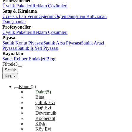
Profesyoneller
Üyelik Paketleri
Reklam Çözümleri
Satış & Kiralama
Ücretsiz İlan Verin
Değerini Öğren
Danışman Bul
Uzman
Danışmanlar
Profesyoneller
Üyelik Paketleri
Reklam Çözümleri
Piyasa
Satılık Konut Piyasası
Satılık Arsa Piyasası
Satılık Arazi
Piyasası
Satılık İş Yeri Piyasası
Kaynaklar
Satıcı Rehberi
Emlakjet Blog
Filtrele
3
Satılık
Kiralık
Konut
(5)
Daire
(5)
Bina
Çiftlik Evi
Dağ Evi
Devremülk
Kooperatif
Köşk
Köy Evi