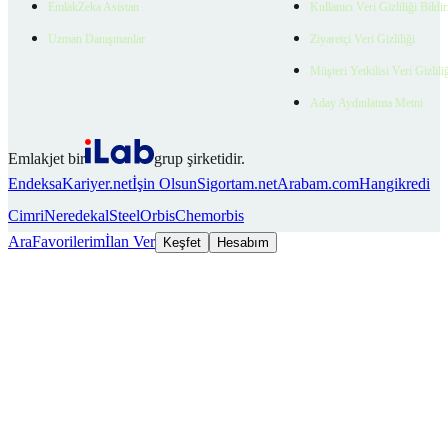
EmlakZeka Asistan
Kullanıcı Veri Gizliliği Bildi
Uzman Danışmanlar
Ziyaretçi Veri Gizliliği
Müşteri Yetkilisi Veri Gizlili
Aday Aydınlatma Metni
Emlakjet bir
grup şirketidir.
Endeksa
Kariyer.net
İşin Olsun
Sigortam.net
Arabam.com
Hangikredi
Cimri
Neredekal
SteelOrbis
Chemorbis
Ara
Favorilerim
İlan Ver
Keşfet
Hesabım