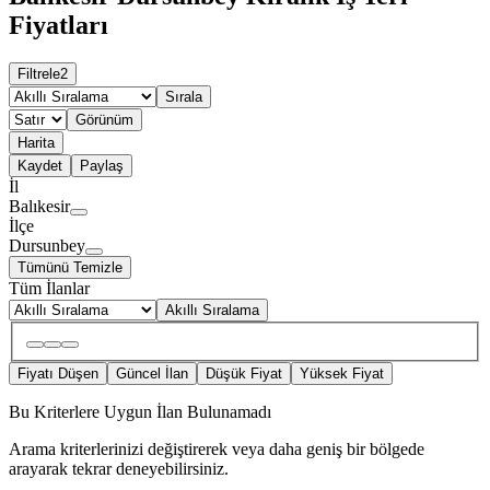
Fiyatları
Filtrele
2
Sırala
Görünüm
Harita
Kaydet
Paylaş
İl
Balıkesir
İlçe
Dursunbey
Tümünü Temizle
Tüm İlanlar
Akıllı Sıralama
Fiyatı Düşen
Güncel İlan
Düşük Fiyat
Yüksek Fiyat
Bu Kriterlere Uygun İlan Bulunamadı
Arama kriterlerinizi değiştirerek veya daha geniş bir bölgede
arayarak tekrar deneyebilirsiniz.