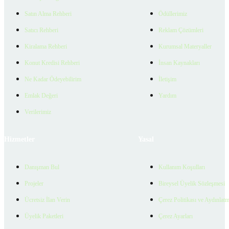
Satın Alma Rehberi
Ödüllerimiz
Satıcı Rehberi
Reklam Çözümleri
Kiralama Rehberi
Kurumsal Materyaller
Konut Kredisi Rehberi
İnsan Kaynakları
Ne Kadar Ödeyebilirim
İletişim
Emlak Değeri
Yardım
Verilerimiz
Hizmetler
Yasal
Danışman Bul
Kullanım Koşulları
Projeler
Bireysel Üyelik Sözleşmesi
Ücretsiz İlan Verin
Çerez Politikası ve Aydınlat
Üyelik Paketleri
Çerez Ayarları