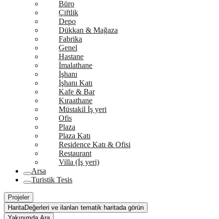
Büro
Çiftlik
Depo
Dükkan & Mağaza
Fabrika
Genel
Hastane
İmalathane
İşhanı
İşhanı Katı
Kafe & Bar
Kıraathane
Müstakil İş yeri
Ofis
Plaza
Plaza Katı
Residence Katı & Ofisi
Restaurant
Villa (İş yeri)
Arsa
Turistik Tesis
Projeler
Harita
Değerleri ve ilanları tematik haritada görün
Yakınımda Ara