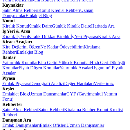
Kaynaklar
Satın Alma Rehberi
Konut Kredisi Rehberi
Uzman
Danışmanlar
Emlakjet Blog
Konut
Kiralık Konut
Kiralık Daire
Günlük Kiralık Daire
Haritada Ara
İş Yeri & Arsa
Kiralık İş Yeri
Kiralık Dükkan
Kiralık İş Yeri Piyasası
Kiralık Arsa
Kiracı Araçları
Kira Değerini Öğren
Ne Kadar Ödeyebilirim
Kiralama
Rehberi
Emlakjet Blog
İlanlar
Yatırımlık Konutlar
Kira Geliri Yüksek Konutlar
Hızlı Geri Dönüşlü
Konutlar
Fiyatı Düşen Konutlar
Yatırımlık Arsalar
Uygun m² Fiyatlı
Arsalar
Piyasa
Emlak Piyasası
Demografi Analizi
Değer Haritaları
Verilerimiz
Keşfet
Emlakjet Blog
Uzman Danışmanlar
GYF (Gayrimenkul Yatırım
Fonu)
Rehberler
Satın Alma Rehberi
Satıcı Rehberi
Kiralama Rehberi
Konut Kredisi
Rehberi
Danışman Ara
Emlak Danışmanları
Emlak Ofisleri
Uzman Danışmanlar