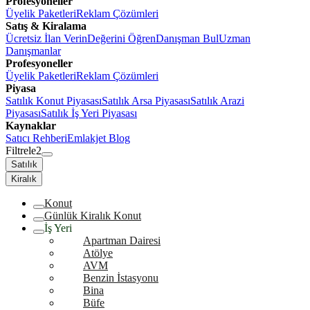
Profesyoneller
Üyelik Paketleri
Reklam Çözümleri
Satış & Kiralama
Ücretsiz İlan Verin
Değerini Öğren
Danışman Bul
Uzman
Danışmanlar
Profesyoneller
Üyelik Paketleri
Reklam Çözümleri
Piyasa
Satılık Konut Piyasası
Satılık Arsa Piyasası
Satılık Arazi
Piyasası
Satılık İş Yeri Piyasası
Kaynaklar
Satıcı Rehberi
Emlakjet Blog
Filtrele
2
Satılık
Kiralık
Konut
Günlük Kiralık Konut
İş Yeri
Apartman Dairesi
Atölye
AVM
Benzin İstasyonu
Bina
Büfe