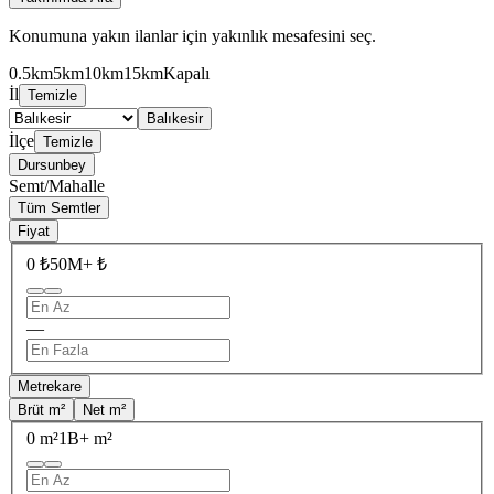
Konumuna yakın ilanlar için yakınlık mesafesini seç.
0.5km
5km
10km
15km
Kapalı
İl
Temizle
Balıkesir
İlçe
Temizle
Dursunbey
Semt/Mahalle
Tüm Semtler
Fiyat
0 ₺
50M+ ₺
—
Metrekare
Brüt m²
Net m²
0 m²
1B+ m²