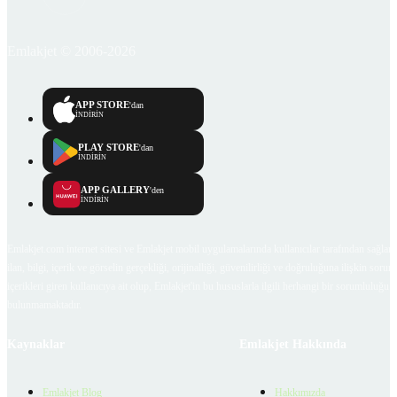
Emlakjet © 2006-2026
APP STORE
'dan
İNDİRİN
PLAY STORE
'dan
İNDİRİN
APP GALLERY
'den
İNDİRİN
Emlakjet.com internet sitesi ve Emlakjet mobil uygulamalarında kullanıcılar tarafından sağlana
ilan, bilgi, içerik ve görselin gerçekliği, orijinalliği, güvenilirliği ve doğruluğuna ilişkin soru
içerikleri giren kullanıcıya ait olup, Emlakjet'in bu hususlarla ilgili herhangi bir sorumluluğu
bulunmamaktadır.
Kaynaklar
Emlakjet Hakkında
Emlakjet Blog
Hakkımızda