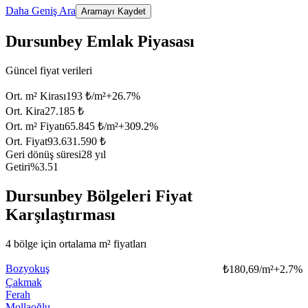
Daha Geniş Ara
Aramayı Kaydet
Dursunbey Emlak Piyasası
Güncel fiyat verileri
Ort. m² Kirası
193 ₺/m²
+
26.7
%
Ort. Kira
27.185 ₺
Ort. m² Fiyatı
65.845 ₺/m²
+
309.2
%
Ort. Fiyat
93.631.590 ₺
Geri dönüş süresi
28 yıl
Getiri
%3.51
Dursunbey Bölgeleri Fiyat
Karşılaştırması
4 bölge için ortalama m² fiyatları
Bozyokuş
₺
180,69/m²
+
2.7
%
Çakmak
Ferah
Mollaoğlu