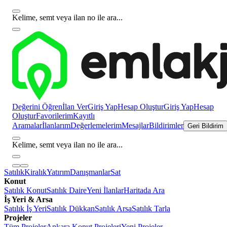
Kelime, semt veya ilan no ile ara...
Değerini Öğren
İlan Ver
Giriş Yap
Hesap Oluştur
Giriş Yap
Hesap
Oluştur
Favorilerim
Kayıtlı
Aramalar
İlanlarım
Değerlemelerim
Mesajlar
Bildirimler
Geri Bildirim
Kelime, semt veya ilan no ile ara...
Satılık
Kiralık
Yatırım
Danışmanlar
Sat
Konut
Satılık Konut
Satılık Daire
Yeni İlanlar
Haritada Ara
İş Yeri & Arsa
Satılık İş Yeri
Satılık Dükkan
Satılık Arsa
Satılık Tarla
Projeler
Tüm Projeler
Ankara Konut Projeleri
Yeni Projeler