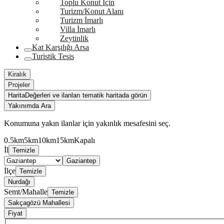
Toplu Konut İçin
Turizm/Konut Alanı
Turizm İmarlı
Villa İmarlı
Zeytinlik
Kat Karşılığı Arsa
Turistik Tesis
Kiralık
Projeler
Harita
Değerleri ve ilanları tematik haritada görün
Yakınımda Ara
Konumuna yakın ilanlar için yakınlık mesafesini seç.
0.5km
5km
10km
15km
Kapalı
İl
Temizle
Gaziantep
İlçe
Temizle
Nurdağı
Semt/Mahalle
Temizle
Sakçagözü Mahallesi
Fiyat