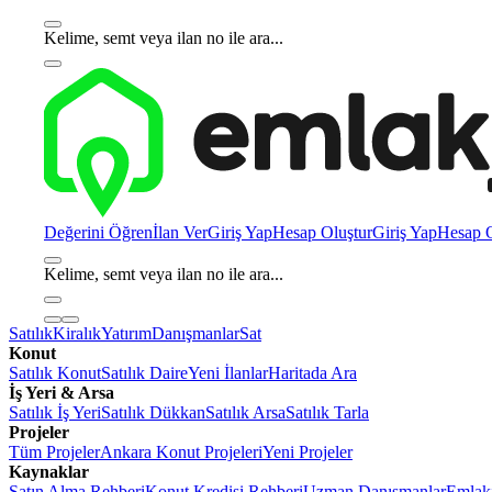
Kelime, semt veya ilan no ile ara...
Değerini Öğren
İlan Ver
Giriş Yap
Hesap Oluştur
Giriş Yap
Hesap O
Kelime, semt veya ilan no ile ara...
Satılık
Kiralık
Yatırım
Danışmanlar
Sat
Konut
Satılık Konut
Satılık Daire
Yeni İlanlar
Haritada Ara
İş Yeri & Arsa
Satılık İş Yeri
Satılık Dükkan
Satılık Arsa
Satılık Tarla
Projeler
Tüm Projeler
Ankara Konut Projeleri
Yeni Projeler
Kaynaklar
Satın Alma Rehberi
Konut Kredisi Rehberi
Uzman Danışmanlar
Emlakj