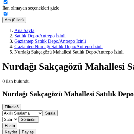
İlan olmayan seçenekleri gizle
Ara (0 ilan)
Ana Sayfa
Satılık Depo/Antrepo İzinli
Gaziantep Satılık Depo/Antrepo İzinli
Gaziantep Nurdağı Satılık Depo/Antrepo İzinli
Nurdağı Sakçagözü Mahallesi Satılık Depo/Antrepo İzinli
Nurdağı Sakçagözü Mahallesi Sa
0
ilan bulundu
Nurdağı Sakçagözü Mahallesi Satılık Depo/
Filtrele
3
Sırala
Görünüm
Harita
Kaydet
Paylaş