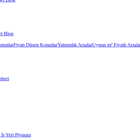
et Blog
onutlar
Fiyatı Düşen Konutlar
Yatırımlık Arsalar
Uygun m² Fiyatlı Arsala
hberi
k İş Yeri Piyasası