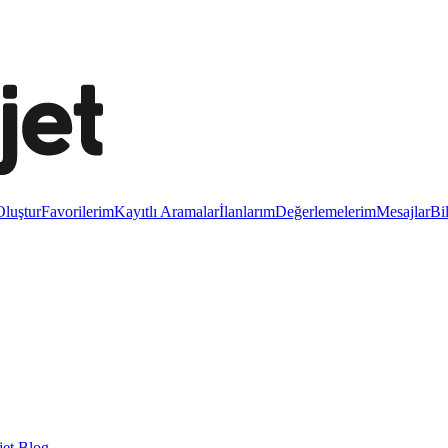
luştur
Favorilerim
Kayıtlı Aramalar
İlanlarım
Değerlemelerim
Mesajlar
Bi
et Blog