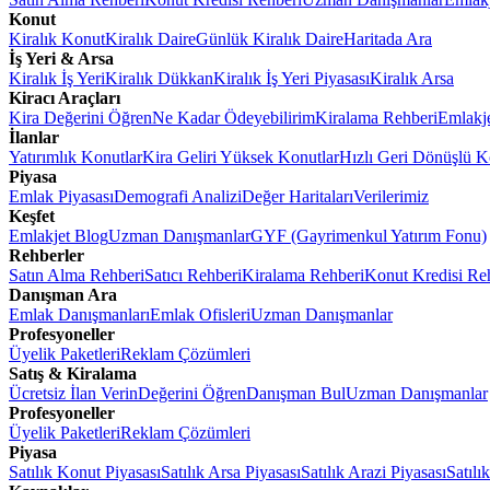
Konut
Kiralık Konut
Kiralık Daire
Günlük Kiralık Daire
Haritada Ara
İş Yeri & Arsa
Kiralık İş Yeri
Kiralık Dükkan
Kiralık İş Yeri Piyasası
Kiralık Arsa
Kiracı Araçları
Kira Değerini Öğren
Ne Kadar Ödeyebilirim
Kiralama Rehberi
Emlakj
İlanlar
Yatırımlık Konutlar
Kira Geliri Yüksek Konutlar
Hızlı Geri Dönüşlü K
Piyasa
Emlak Piyasası
Demografi Analizi
Değer Haritaları
Verilerimiz
Keşfet
Emlakjet Blog
Uzman Danışmanlar
GYF (Gayrimenkul Yatırım Fonu)
Rehberler
Satın Alma Rehberi
Satıcı Rehberi
Kiralama Rehberi
Konut Kredisi Re
Danışman Ara
Emlak Danışmanları
Emlak Ofisleri
Uzman Danışmanlar
Profesyoneller
Üyelik Paketleri
Reklam Çözümleri
Satış & Kiralama
Ücretsiz İlan Verin
Değerini Öğren
Danışman Bul
Uzman Danışmanlar
Profesyoneller
Üyelik Paketleri
Reklam Çözümleri
Piyasa
Satılık Konut Piyasası
Satılık Arsa Piyasası
Satılık Arazi Piyasası
Satılı