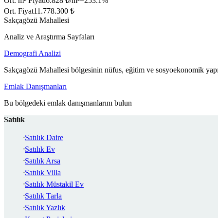
Ort. m² Fiyatı
6.828 ₺/m²
+
253.1
%
Ort. Fiyat
11.778.300 ₺
Sakçagözü Mahallesi
Analiz ve Araştırma Sayfaları
Demografi Analizi
Sakçagözü Mahallesi bölgesinin nüfus, eğitim ve sosyoekonomik yapıs
Emlak Danışmanları
Bu bölgedeki emlak danışmanlarını bulun
Satılık
Satılık Daire
Satılık Ev
Satılık Arsa
Satılık Villa
Satılık Müstakil Ev
Satılık Tarla
Satılık Yazlık