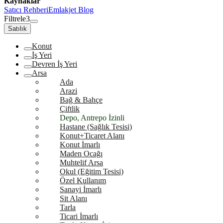
Kaynaklar
Satıcı Rehberi
Emlakjet Blog
Filtrele
3
Satılık
Konut
İş Yeri
Devren İş Yeri
Arsa
Ada
Arazi
Bağ & Bahçe
Çiftlik
Depo, Antrepo İzinli
Hastane (Sağlık Tesisi)
Konut+Ticaret Alanı
Konut İmarlı
Maden Ocağı
Muhtelif Arsa
Okul (Eğitim Tesisi)
Özel Kullanım
Sanayi İmarlı
Sit Alanı
Tarla
Ticari İmarlı