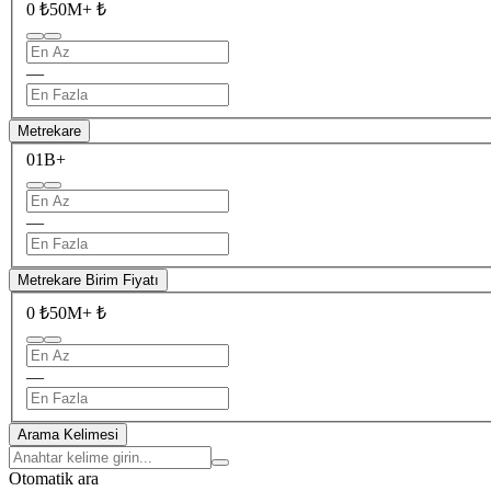
0 ₺
50M+ ₺
—
Metrekare
0
1B+
—
Metrekare Birim Fiyatı
0 ₺
50M+ ₺
—
Arama Kelimesi
Otomatik ara